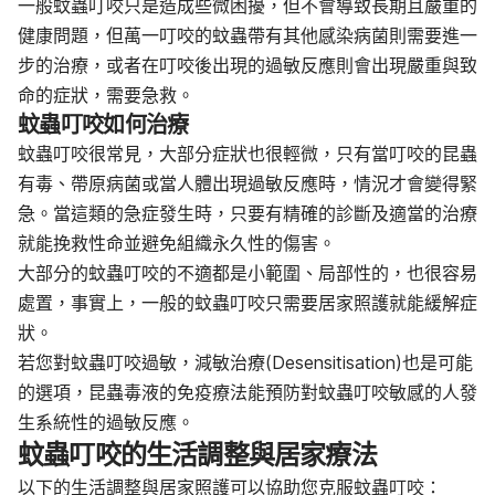
一般蚊蟲叮咬只是造成些微困擾，但不會導致長期且嚴重的
健康問題，但萬一叮咬的蚊蟲帶有其他感染病菌則需要進一
步的治療，或者在叮咬後出現的過敏反應則會出現嚴重與致
命的症狀，需要急救。
蚊蟲叮咬
如何治療
蚊蟲叮咬很常見，大部分症狀也很輕微，只有當叮咬的昆蟲
有毒、帶原病菌或當人體出現過敏反應時，情況才會變得緊
急。當這類的急症發生時，只要有精確的診斷及適當的治療
就能挽救性命並避免組織永久性的傷害。
大部分的蚊蟲叮咬的不適都是小範圍、局部性的，也很容易
處置，事實上，一般的蚊蟲叮咬只需要居家照護就能緩解症
狀。
若您對蚊蟲叮咬過敏，減敏治療(Desensitisation)也是可能
的選項，昆蟲毒液的免疫療法能預防對蚊蟲叮咬敏感的人發
生系統性的過敏反應。
蚊蟲叮咬的生活調整與居家療法
以下的生活調整與居家照護可以協助您克服蚊蟲叮咬：