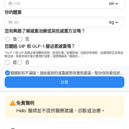
cm
你的體重
kg
您有興趣了解減重治療或其他減重方法嗎？
是
否
您聽過 GIP 和 GLP-1 腸泌素減重嗎？
*GLP-1 與 GIP 為腸泌素受體促效劑，原用於第二型糖尿病，因能抑制食慾、延緩胃排空並增加
飽足感，經政府核可後也應用於減重，民間慣稱為「瘦瘦針」。
是
否
關鍵新知不漏接！接收最新的減重趨勢與實用建議，幫你保持最佳狀
態。
計算
免責聲明
Hello 醫師並不提供醫療建議、診斷或治療。