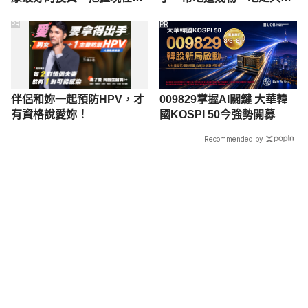
嫌晚！
囊，瘦出小蠻腰
PR
PR
伴侶和妳一起預防HPV，才
009829掌握AI關鍵 大華韓
有資格說愛妳！
國KOSPI 50今強勢開募
Recommended by
載入中