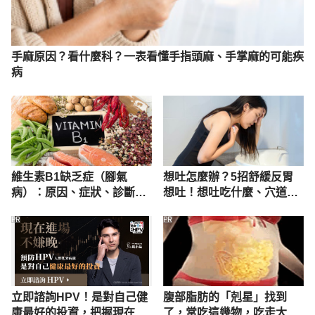
手麻原因？看什麼科？一表看懂手指頭麻、手掌麻的可能疾
病
維生素B1缺乏症（腳氣
想吐怎麼辦？5招舒緩反胃
病）：原因、症狀、診斷、
想吐！想吐吃什麼、穴道、
治療
原因解析
PR
PR
立即諮詢HPV！是對自己健
腹部脂肪的「剋星」找到
康最好的投資，把握現在不
了，常吃這幾物，吃走大肚