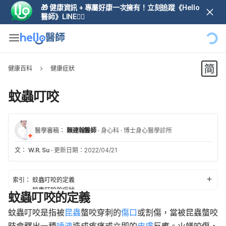
🎁 健康資訊 + 專屬好康一次擁有！立刻追蹤《Hello
醫師》LINE👆🏼
健康百科
健康症狀
蚊蟲叮咬
醫學審稿：
賴建翰醫師
·
身心科
·
博士身心醫學診所
文：
W.R. Su
·
更新日期：2022/04/21
索引：
蚊蟲叮咬的定義
蚊蟲叮咬的症狀
蚊蟲叮咬的定義
蚊蟲叮咬的原因
蚊蟲叮咬的風險因素
蚊蟲叮咬是指被
昆蟲
螫咬穿刺的
傷口
或割傷，當被昆蟲螫咬
蚊蟲叮咬的診斷與治療