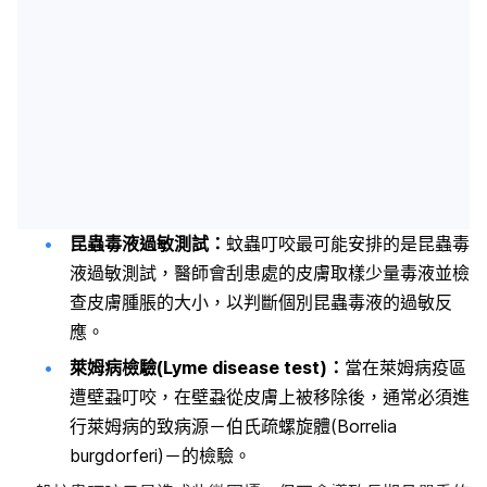
昆蟲毒液過敏測試：
蚊蟲叮咬最可能安排的是昆蟲毒
液過敏測試，醫師會刮患處的皮膚取樣少量毒液並檢
查皮膚腫脹的大小，以判斷個別昆蟲毒液的過敏反
應。
萊姆病檢驗(Lyme disease test)：
當在萊姆病疫區
遭壁蝨叮咬，在壁蝨從皮膚上被移除後，通常必須進
行萊姆病的致病源－伯氏疏螺旋體(Borrelia
burgdorferi)－的檢驗。