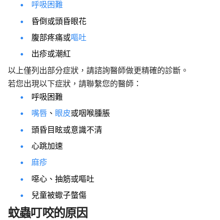
呼吸困難
昏倒或頭昏眼花
腹部疼痛或
嘔吐
出疹或潮紅
以上僅列出部分症狀，請諮詢醫師做更精確的診斷。
若您出現以下症狀，請聯繫您的醫師：
呼吸困難
嘴唇
、
眼皮
或咽喉腫脹
頭昏目眩或意識不清
心跳加速
麻疹
噁心、抽筋或嘔吐
兒童被蠍子螫傷
蚊蟲叮咬的原因