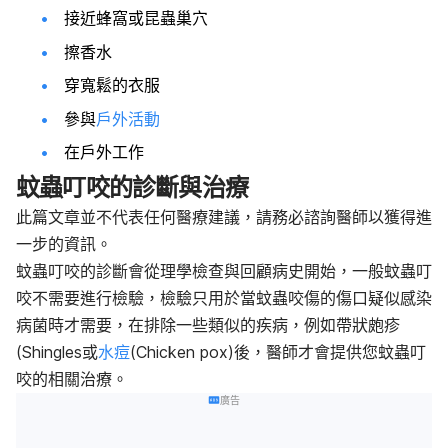
接近蜂窩或昆蟲巢穴
擦香水
穿寬鬆的衣服
參與
戶外活動
在戶外工作
蚊蟲叮咬的診斷與治療
此篇文章並不代表任何醫療建議，請務必諮詢醫師以獲得進
一步的資訊。
蚊蟲叮咬的診斷會從理學檢查與回顧病史開始，一般蚊蟲叮
咬不需要進行檢驗，檢驗只用於當蚊蟲咬傷的傷口疑似感染
病菌時才需要，在排除一些類似的疾病，例如帶狀皰疹
(Shingles或
水痘
(Chicken pox)後，醫師才會提供您蚊蟲叮
咬的相關治療。
廣告