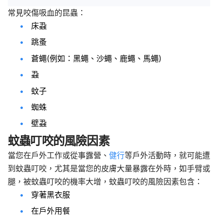
常見咬傷吸血的昆蟲：
床蝨
跳蚤
蒼蠅(例如：黑蠅、沙蠅、鹿蠅、馬蠅)
蝨
蚊子
蜘蛛
壁蝨
蚊蟲叮咬的風險因素
當您在戶外工作或從事露營、
健行
等戶外活動時，就可能遭
到蚊蟲叮咬，尤其是當您的皮膚大量暴露在外時，如手臂或
腿，被蚊蟲叮咬的機率大增，蚊蟲叮咬的風險因素包含：
穿著黑衣服
在戶外用餐