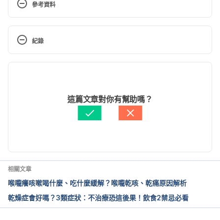
參考資料
Insect Bites. 
紀錄
http://ehealthforum.com/health/insect_bites-
e424.html
. Accessed 10 Jan 2017
現行版本
Insect bites and stings: First aid. 
2022/04/21
http://www.mayoclinic.org/first-aid/first-aid-insect-
文： 
W.R. Su
這篇文章對你有幫助嗎？
bites/basics/art-20056593
. Accessed 10 Jan 2017
醫學審稿：
賴建翰醫師
由 
于承宇
 更新
Insect bites and stings. 
https://medlineplus.gov/ency/article/000033.htm
. 
Accessed 10 Jan 2017
相關文章
First Aid for Bites and Stings. 
喉嚨癢咳嗽喝什麼、吃什麼緩解？喉嚨乾咳、乾痛原因解析
http://www.healthline.com/health/first-aid/bites-
乾燥症會好嗎？3類症狀：不治療恐這後果！飲食2禁忌必看
stings#Overview1
. Accessed 10 Jan 2017