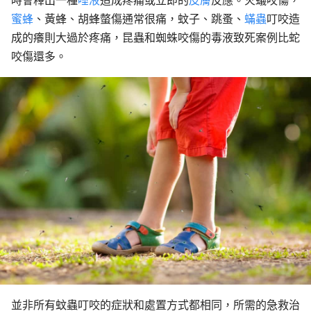
時會釋出一種
唾液
造成疼痛或立即的
皮膚
反應。火蟻咬傷，
蚊蟲叮咬的生活調整與居家療法
蜜蜂
、黃蜂、胡蜂螫傷通常很痛，蚊子、跳蚤、
蟎蟲
叮咬造
成的癢則大過於疼痛，昆蟲和蜘蛛咬傷的毒液致死案例比蛇
咬傷還多。
並非所有蚊蟲叮咬的症狀和處置方式都相同，所需的急救治