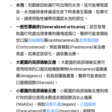
水泡：
別戳破因蚊蟲叮咬出現的水泡，這可能導致感
染，水泡破掉會疼痛或在皮下時會產生壓痛，如果可
以，請使用黏性繃帶保護起水泡的部位。
一般性蕁麻疹(Generalized urticaria)：
若您發現
蚊蟲叮咬處出現會癢的腫塊或傷口，醫師可能會開給
您口服
抗組織胺
藥(antihistamine)及
皮質類固醇
(Corticosteroid)，例如普賴鬆(Prednisone)來治療
患處，如果症狀惡化，請就醫治療。
大範圍的局部過敏反應 ：
大範圍的局部過敏反應可
使用短效的口服抗組織胺藥物(Antihistamine)或鎮痛
藥(Analgesics)，若局部腫脹嚴重，醫師可能會給您
口服類固醇(Steroids)。
小範圍的局部過敏反應：
小範圍的局部過敏反應則視
叮咬的部位使用冰敷或非類固醇消炎止痛藥
(NSAIDs)，例如
阿斯匹靈
(Aspirin)、
乙醯胺酚
(Paracetamol)或
布洛芬
(Ibuprofen)，麻醉劑