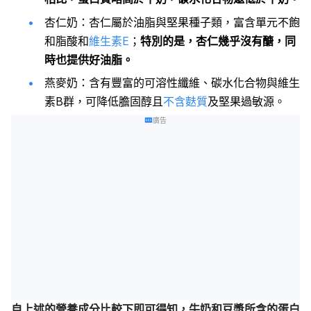
杏仁奶：杏仁屬於油脂與堅果種子類，富含單元不飽
和脂酸和
維生素E
；
特別的是，杏仁幾乎沒有醣，同
時也提供好油脂
。
燕麥奶：含有豐富的可溶性纖維、碳水化合物與維生
素B群，可降低膽固醇且
不含麩質
及堅果過敏源。
廣告
自上述的營養成分比較下即可得知，牛奶和豆漿所含的蛋白