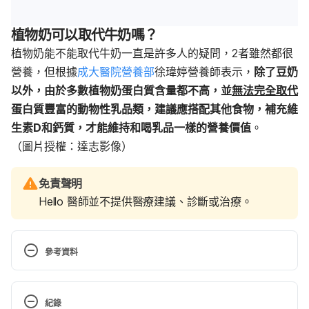
植物奶可以取代牛奶嗎？
植物奶能不能取代牛奶一直是許多人的疑問，2者雖然都很
營養，但根據
成大醫院營養部
徐瑋婷營養師表示，
除了豆奶
以外，由於多數植物奶蛋白質含量都不高，並
無法完全取代
蛋白質豐富的動物性乳品類，建議應搭配其他食物，補充維
生素D和鈣質，才能維持和喝乳品一樣的營養價值
。
（圖片授權：達志影像）
免責聲明
Hello 醫師並不提供醫療建議、診斷或治療。
參考資料
高鈣植物奶（台灣素食營養學會）
https://www.twvns.org/info/faq/392-2021-03-29-
紀錄