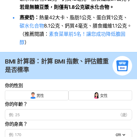
若是無糖豆漿，則僅有1.8公克碳水化合物。
燕麥奶：
熱量42大卡、脂肪1公克、蛋白質1公克、
碳水化合物
8.1公克、鈣質4毫克、膳食纖維1.1公克。
（推薦閱讀：
素食菜單前5名！讓您成功降低膽固
醇
）
BMI 計算器：計算 BMI 指數、評估體重
是否標準
你的性別
男性
女性
你的年齡？
（歲）
你的身高？
cm