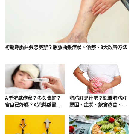
2021
燕麥奶（食品藥物管理署）
https://consumer.fda.gov.tw/food/tfndDetail.aspx?
nodeID=178&f=0&id=1863 Accessed November 
24, 2021
初期靜脈曲張怎麼辦？靜脈曲張症狀、治療、8大改善方法
全脂牛奶（食品藥物管理署）
https://consumer.fda.gov.tw/food/tfndDetail.aspx?
nodeID=178&f=1&id=143  Accessed November 24, 
2021
Global Plant Milk Market To Surpass $34 Billion by 
2024（Plant based news)
A型流感症狀？多久會好？
脂肪肝是什麼？認識脂肪肝
會自己好嗎？A流與感冒差
原因、症狀、飲食改善、診
https://plantbasednews.org/news/plant-milk-
異一次看
斷
market-surpass-34-billion-2024/ January 31,2022
植物飲品大揭秘（成大醫院營養部）