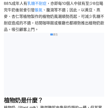
88%成年人有
乳糖不耐症
，亦即每10個人中就有至少8位喝
完牛奶後就會引發
脹氣
、腹瀉等不適；因此，以黃豆、燕
麥、杏仁等植物製作的植物奶風潮順勢而起，可減少乳糖不
耐症造成的不適，坊間咖啡館或餐廳也都順勢推出植物奶飲
品，吸引顧客上門。
廣告
植物奶是什麼？
植物奶（Plant milk）雖然聽起來像是奶類的一種，但其實