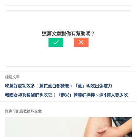
09-24-44 Accessed November 24, 2021
現行版本
哪種植物奶最永續？本土最永續！（大享食育協會）
https://www.foodiedu.org/news/833 Accessed 
2024/11/19
November 24, 2021
文： 
文子齊
這篇文章對你有幫助嗎？
醫學審稿：
張益堯營養師
燕麥奶全球夯，環保植物「奶」 新選擇（台灣永續能
由 
Arthur Cheng
 更新
源研究基金會）https://www.taise.org.tw/post-
view.php?ID=254 Accessed November 24, 2021
對吃素者來說，植物奶可以取代牛奶的營養價值嗎？
相關文章
（衛生福利部）
吃蔥好處功效多！蔥花蔥白都營養、「蔥」明吃出免疫力
https://www.hpa.gov.tw/Pages/Detail.aspx?
韓國女神秀智減肥也吃它！「糙米」營養好棒棒、這4類人要少吃
nodeid=127&pid=7698 Accessed November 24, 
2021
您也可能喜歡這些文章
豆漿（食品藥物管理署）
https://consumer.fda.gov.tw/Food/tfndDetail.aspx?
nodeID=178&f=0&id=820 Accessed November 24, 