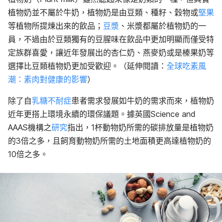
植物奶並不屬於牛奶，植物奶是由豆類、種籽、穀物或
堅果
等植物所提煉出來的飲品；
豆漿
、米漿都屬於植物奶的一
員，不過由於豆類獨有的豆腥味在飲品中更加明顯而僅受特
定族群喜愛，讓近年發展出的杏仁奶、燕麥奶或是榛果奶等
選擇比豆類植物奶更加受歡迎。（延伸閱讀：
全球吃素風
潮：素肉對健康的影響
）
除了自
乳糖不耐症
患者需求發展如牛奶的需求而來，植物奶
近年更搭上環境永續的環保議題。據英國Science and
AAAS機構之
研究
指出，1杯動物奶所需的碳排放量是植物奶
的3倍之多，且飼育動物奶所需的土地面積更高達植物奶的
10倍之多。