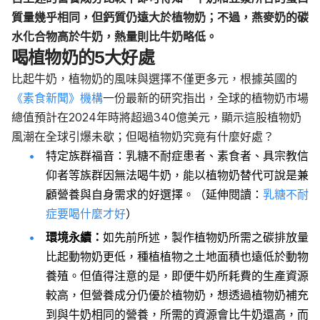
質量幾乎相同，但鈣質仍遠大於植物奶；不過，燕麥奶的碳
水化合物高於牛奶，熱量則比牛奶略低。
喝植物奶的5大好處
比起牛奶，植物奶的風味與選擇不僅更多元，根據英國的
《素食新聞》機構
一份最新的研究指出，全球的植物奶市場
總值預計在2024年時將超過340億美元，顯示這股植物奶
風潮在全球引爆未歇；但喝植物奶究竟有什麼好處？
特定族群福音：乳糖不耐症患者、素食者、具宗教信
仰者等族群因無法喝牛奶，能以植物奶替代可說是兼
顧營養與自身需求的好選擇。（延伸閱讀：
乳糖不耐
症要喝什麼才好
）
環境永續：
如先前所述，製作植物奶所需之碳排放量
比起動物奶更低，種植植物之土地面積也遠低於動物
養殖。但值得注意的是，即便牛奶所耗費的生產資源
較高，但營養成分仍優於植物奶，想透過植物奶補充
到與牛奶相同的營養，所需的資源會比牛奶還高，而