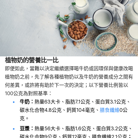
植物奶的營養比一比
即便如此，當難以決定繼續選擇喝牛奶或因環保與健康改喝
植物奶之前，先了解各種植物奶以及牛奶的營養成分之間有
何差異，或許將有助於下一次的決定；以下營養比例皆以
100公克為對照基準：
牛奶：
熱量63大卡、脂肪7.1公克、蛋白質3.1公克、
碳水化合物4.8公克、鈣質104毫克、
膳食纖維
0公
克。
豆漿：
熱量56大卡、脂肪1.6公克、蛋白質3.2公克、
碳水化合物9公克、鈣質12毫克、膳食纖維2.1公克
；