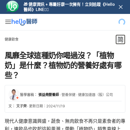
🎁 健康資訊 + 專屬好康一次擁有！立刻追蹤《Hello
醫師》LINE👆🏼
健康飲食
風靡全球這種奶你喝過沒？「植物
奶」是什麼？植物奶的營養好處有哪
些？
醫學審稿：
張益堯營養師
·
營養保健
·
健康加速器（股）公司
文：
文子齊
·
更新日期：2024/11/19
現代人健康意識興盛，蔬食、無肉飲食不再只是素食者的專
利，連飲品也吹起這股風潮，帶動「植物奶」銷售直線上