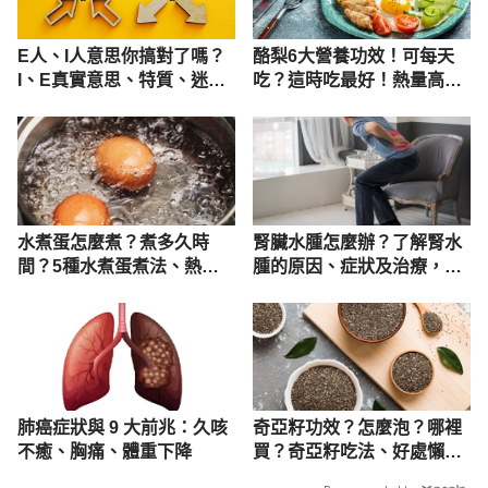
https://nutr.hosp.ncku.edu.tw/p/406-1005-
E人、I人意思你搞對了嗎？
酪梨6大營養功效！可每天
194380,r248.php January 31,2022
I、E真實意思、特質、迷思
吃？這時吃最好！熱量高且
與社交攻略
有4禁忌
燕麥奶成為植物奶的新寵兒（台灣區飲料工業同業工
會）
http://www.bia.org.tw/zh-tw/news-43383/燕麥奶
成為植物奶的新寵兒.html January 31,2022
水煮蛋怎麼煮？煮多久時
腎臟水腫怎麼辦？了解腎水
間？5種水煮蛋煮法、熱量
腫的原因、症狀及治療，定
營養完整看
期檢查預防腎積水
肺癌症狀與 9 大前兆：久咳
奇亞籽功效？怎麼泡？哪裡
不癒、胸痛、體重下降
買？奇亞籽吃法、好處懶人
包一次看