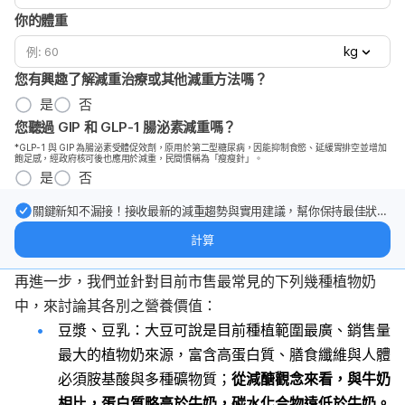
你的體重
kg
您有興趣了解減重治療或其他減重方法嗎？
是
否
您聽過 GIP 和 GLP-1 腸泌素減重嗎？
*GLP-1 與 GIP 為腸泌素受體促效劑，原用於第二型糖尿病，因能抑制食慾、延緩胃排空並增加
飽足感，經政府核可後也應用於減重，民間慣稱為「瘦瘦針」。
是
否
關鍵新知不漏接！接收最新的減重趨勢與實用建議，幫你保持最佳狀
態。
計算
再進一步，我們並針對目前市售最常見的下列幾種植物奶
中，來討論其各別之營養價值：
豆漿、豆乳：大豆可說是目前種植範圍最廣、銷售量
最大的植物奶來源，富含高蛋白質、膳食纖維與人體
必須胺基酸與多種礦物質；
從減醣觀念來看，與牛奶
相比，蛋白質略高於牛奶，碳水化合物遠低於牛奶。