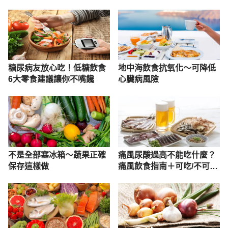
療｜醫BooK
推它
糖尿病友放心吃！低糖飲食
地中海飲食抗氧化～可降低
6大零食建議讓你不嘴饞
心臟病風險
不是全部塞冰箱～蔬果正確
痛風尿酸過高不能吃什麼？
保存這樣做
痛風飲食指南＋可吃/不可吃
食物表