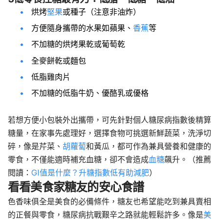
烘烤
堅果
或種子（注意非油炸）
方便隨身攜帶的水果如蘋果、
香蕉
等
不加糖的烘烤果乾或葡萄乾
全麥餅乾或麵包
低脂雞肉片
不加糖的低脂牛奶、優酪乳或優格
若想方便小包裝外出攜帶，可先
針對個人糖尿病指數後精算
糖量，在家事先處理好，選擇食物可挑選新鮮蔬菜，洗淨切
碎，像是芹菜、
胡蘿蔔
和黃瓜，都可作為兼具營養和健康的
零食，不僅能適時補充血糖，卻不會造成
血糖
飆升。（推薦
閱讀：
GI值是什麼？升糖指數低有助減肥
）
看看美食家糖友的安心食譜
色香味俱全是美食的必備條件，糖友也希望能吃到兼具賣相
的正餐與零食，糖尿病抗戰艱辛之路就能輕鬆許多。
像是
美