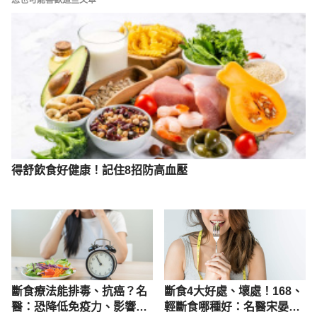
糖尿病飲食原則衛教單張（宏恩綜合醫院）
https://www.country.org.tw/%E8%A1%9B%E6%95
%99%E5%9C%92%E5%9C%B0/%E8%A1%9B%E6%
95%99%E5%96%AE%E5%BC%B5/413    accessed 
by 10/17/2022
得舒飲食好健康！記住8招防高血壓
斷食療法能排毒、抗癌？名
斷食4大好處、壞處！168、
醫：恐降低免疫力、影響治
輕斷食哪種好：名醫宋晏仁