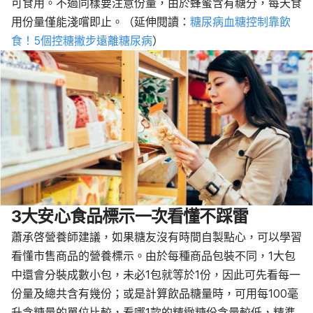
可食用。不過同樣要注意份量，由於蜂蜜含有糖分，每天食
用份量僅能淺嚐即止。（延伸閱讀：
糖尿病血糖控制靠飲
食！5個控糖撇步遠離糖尿病
）
3大安心食品標示一次看懂不踩雷
蕭承啓營養師建議，如果糖友沒有時間自製點心，可以學習
看懂市售商品的營養標示。
由於每種商品包裝不同，1大包
中還會分裝成數小包，未必1包就等於1份，因此可先看每一
份量及總共含有幾份；或是計算飲品糖量時，可用每100毫
升含糖量的單位比較，看哪1款的精緻糖份含量較低，精準