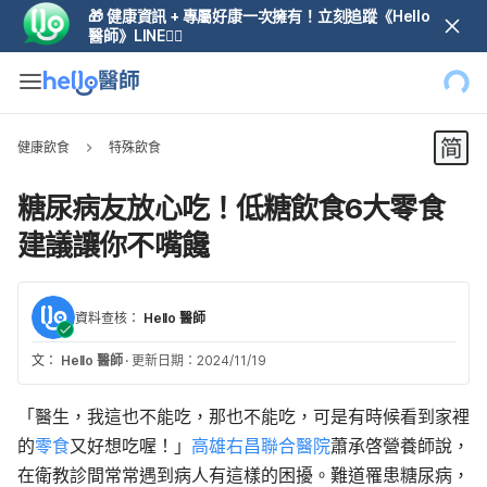
🎁 健康資訊 + 專屬好康一次擁有！立刻追蹤《Hello
醫師》LINE👆🏼
健康飲食
特殊飲食
糖尿病友放心吃！低糖飲食6大零食
建議讓你不嘴饞
資料查核：
Hello 醫師
文：
Hello 醫師
·
更新日期：2024/11/19
「醫生，我這也不能吃，那也不能吃，可是有時候看到家裡
的
零食
又好想吃喔！」
高雄右昌聯合醫院
蕭承啓營養師說，
在衛教診間常常遇到病人有這樣的困擾。難道罹患糖尿病，