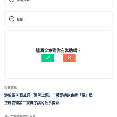
參考資料
糖尿病患想吃東西怎麼辦（衛生福利部豐原醫院營養
室）
紀錄
http://web1.fyh.mohw.gov.tw/depweb/diet/sick/25
%E7%B3%96%E5%B0%BF%E7%97%85%E6%82%
現行版本
A3%E6%83%B3%E5%90%83%E6%9D%B1%E8%A
5%BF%E6%80%8E%E9%BA%BC%E8%BE%A6.htm  
2024/11/19
accessed by 10/17/2022
文： 
Hello 醫師
這篇文章對你有幫助嗎？
資料查核：
Hello 醫師
糖尿病疾病衛教（秀傳紀念醫院衛教中心）
由 
Arthur Cheng
 更新
https://www.scmh.org.tw/INTERNET/PUBLIC/Pub/
PUB_News03.aspx?NewsNo=a3fbc8e3-0554-
409e-9587-9a155140e254　accessed by 
10/17/2022
相關文章
游能俊 X 張益堯「醫師上菜」！糖尿病飲食新「量」點
糖尿病飲食問與答–水果點心篇（中國醫藥大學附設醫
正確管理第二型糖尿病的飲食要訣
院）
https://www.cmuh.cmu.edu.tw/HealthEdus/Detail?
no=7987  accessed by 10/17/2022
您也可能喜歡這些文章