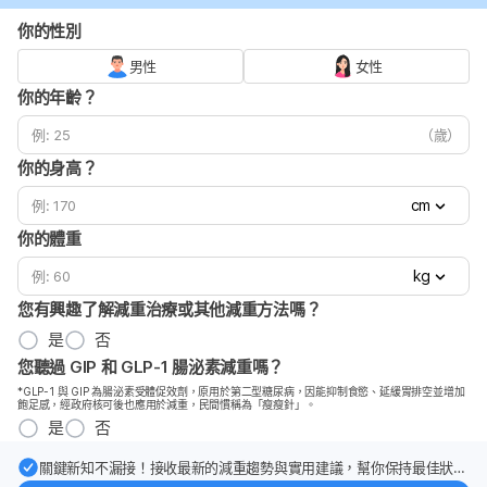
你的性別
男性
女性
你的年齡？
（歲）
你的身高？
cm
你的體重
kg
您有興趣了解減重治療或其他減重方法嗎？
是
否
您聽過 GIP 和 GLP-1 腸泌素減重嗎？
*GLP-1 與 GIP 為腸泌素受體促效劑，原用於第二型糖尿病，因能抑制食慾、延緩胃排空並增加
飽足感，經政府核可後也應用於減重，民間慣稱為「瘦瘦針」。
是
否
關鍵新知不漏接！接收最新的減重趨勢與實用建議，幫你保持最佳狀