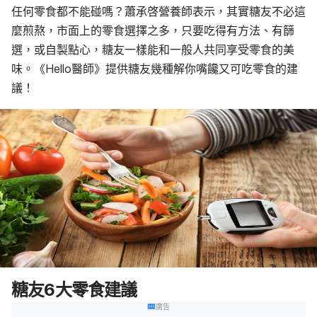
任何零食都不能碰嗎？蕭承啓營養師表示，其實糖友不必這
麼煎熬，市面上的零食選擇之多，只要吃得有方法、有篩
選，或自製點心，糖友一樣能和一般人共同享受零食的美
味。《Hello醫師》提供糖友幾種解你嘴饞又可吃零食的建
議！
糖友6大零食建議
廣告