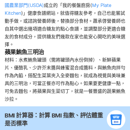
國農業部門(USDA)
成立的「我的餐盤廚房(
My Plate
Kitchen
)」健康食譜網站，就值得糖友參考，自己也能嘗試
動手做，或諮詢營養師後，替換部分食材。蕭承啓營養師也
自其中選出幾項適合糖友的點心食譜，並調整部分更適合糖
友的食材成分，提供糖友們幾款在家也能安心開吃的美味選
擇。
蘋果鮪魚三明治
材料：水煮鮪魚罐頭（需將罐頭內水份倒掉）、新鮮蘋果
片、優酪乳、少許芥末醬與蜂蜜混合成醬料，與鮪魚肉拌勻
作為內餡，搭配生菜葉夾入全麥麵包，就成為視覺與美味兼
具的三明治，可當正餐亦可作為點心。如果要更健康一點，
可免去麵包，將蘋果與生菜切丁，就是一餐豐盛的蔬果鮪魚
沙拉。
BMI 計算器：計算 BMI 指數、評估體重
是否標準