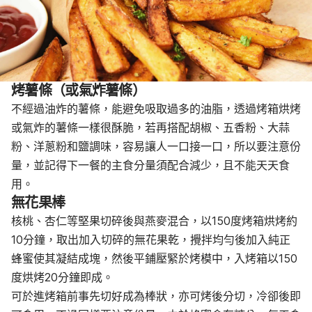
烤薯條（或氣炸薯條）
不經過油炸的薯條，能避免吸取過多的油脂，透過烤箱烘烤
或氣炸的薯條一樣很酥脆，若再搭配胡椒、五香粉、大蒜
粉、洋蔥粉和鹽調味，容易讓人一口接一口，所以要注意份
量，並記得下一餐的主食分量須配合減少，且不能天天食
用。
無花果棒
核桃、杏仁等堅果切碎後與燕麥混合，以150度烤箱烘烤約
10分鐘，取出加入切碎的無花果乾，攪拌均勻後加入純正
蜂蜜使其凝結成塊，然後平鋪壓緊於烤模中，入烤箱以150
度烘烤20分鐘即成。
可於進烤箱前事先切好成為棒狀，亦可烤後分切，冷卻後即