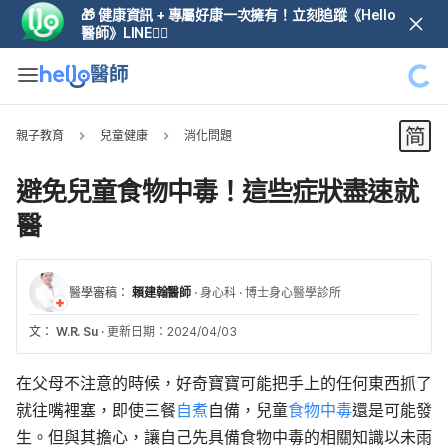
🎁 健康資訊 + 專屬好康一次擁有！立刻追蹤《Hello
醫師》LINE👆🏼
親子教育
兒童健康
消化問題
避免兒童食物中毒！這些症狀盡速就
醫
醫學審稿：
賴建翰醫師
·
身心科
·
博士身心醫學診所
文：
W.R. Su
·
更新日期：2024/04/03
在父母不注意的時候，好奇寶寶可能把手上的任何東西抓了
就往嘴裡塞，即使三餐
自煮
自備，兒童
食物中毒
還是可能發
生。但與其擔心，讓自己先具備食物中毒的相關知識以未雨