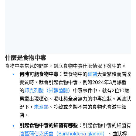
什麼是食物中毒
食物中毒常見的問題，到底食物中毒什麼情況下發生的。
何時可能食物中毒：
當食物中的
細菌
大量繁殖而腐敗
變質時，就會引起食物中毒，例如2024年3月爆發
的
邦克列酸（米酵菌酸）
中毒事件中，就有2位10歲
男童出現噁心、嘔吐與全身無力的中毒症狀。某些狀
況下，
未煮熟
、冷藏或烹製不當的食物也會滋生細
菌。
引起食物中毒的細菌有哪些：
引起食物中毒的細菌有
唐菖蒲伯克氏菌（Burkholderia gladioli）
、曲狀桿