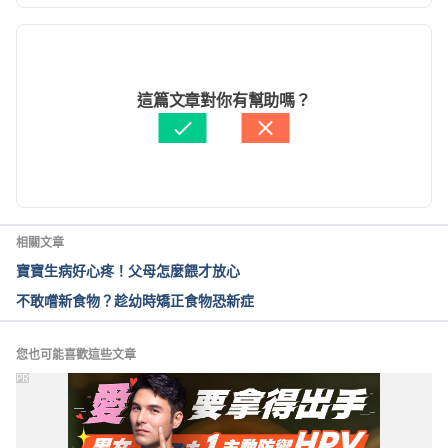
現行版本
Food poisoning. 
http://raisingchildren.net.au/articles/food_poisoning.
2024/04/03
html/
 Accessed April 11, 2017
文： 
W.R. Su
這篇文章對你有幫助嗎？
醫學審稿：
賴建翰醫師
由 
黃欣妍
 更新
相關文章
寶寶生病好心疼！父母怎麼餵才放心
不敢嚐新食物？趁幼時矯正食物恐新症
您也可能喜歡這些文章
PR