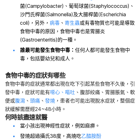
菌(Campylobacter)、葡萄球菌(Staphylococcus)、
沙門氏桿菌(Salmonella)及大腸桿菌(Escherichia
coli)，另外，
病毒
、
寄生蟲
或有毒物質也可能是導致
食物中毒的原因，食物中毒也是胃腸炎
(Gastroenteritis)的一種。
誰最可能發生食物中毒：
任何人都可能發生食物中
毒，包括嬰幼兒和成人。
食物中毒的症狀有哪些
食物中毒的症狀通常都出現在吃下引起某些食物不久後，引
發中毒，症狀可能有
噁心、嘔吐
、腹部絞痛、胃腸脹氣、軟
便或
腹瀉
、
頭痛
、
發燒
，患者也可能出現脫水症狀，整個症
狀緩解需歷經24~48小時。
何時該盡速就醫
當小孩出現神經性症狀，例如麻痹。
發燒超過攝氏38度，高燒吃
乙醯胺酚