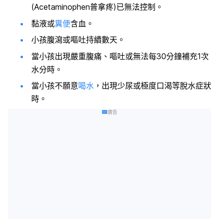
(Acetaminophen普拿疼)已無法控制。
黏液或
糞便
含血。
小孩腹瀉或嘔吐持續數天。
當小孩出現嚴重腹痛、嘔吐或無法每30分鐘補充1次
水分時。
當小孩不願意
喝水
，出現少尿或極度口渴等脫水症狀
時。
廣告