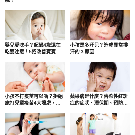
晚！
嬰兒愛吃手？超過4歲還在
小孩是多汗兒？造成異常排
吃要注意！5招改善寶寶吃
汗的 3 原因
手手
小孩不打疫苗可以嗎？拒絕
蘋果病是什麼？傳染性紅斑
施打兒童疫苗4大壞處，別
症的症狀、潛伏期、預防治
不信邪反害己
療詳解