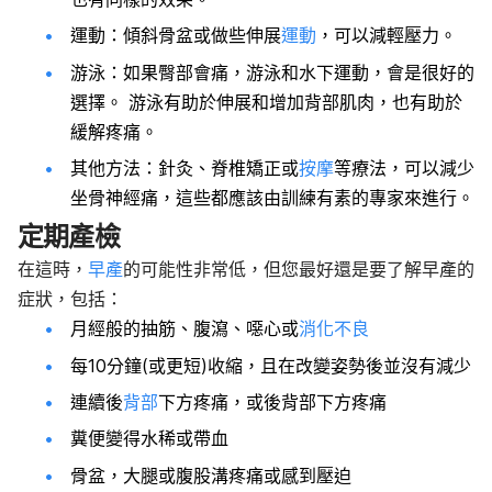
運動：傾斜骨盆或做些伸展
運動
，可以減輕壓力。
游泳：如果臀部會痛，游泳和水下運動，會是很好的
選擇。 游泳有助於伸展和增加背部肌肉，也有助於
緩解疼痛。
其他方法：針灸、脊椎矯正或
按摩
等療法，可以減少
坐骨神經痛，這些都應該由訓練有素的專家來進行。
定期產檢
在這時，
早產
的可能性非常低，但您最好還是要了解早產的
症狀，包括：
月經般的抽筋、腹瀉、噁心或
消化不良
每10分鐘(或更短)收縮，且在改變姿勢後並沒有減少
連續後
背部
下方疼痛，或後背部下方疼痛
糞便變得水稀或帶血
骨盆，大腿或腹股溝疼痛或感到壓迫