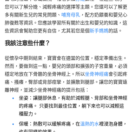
您可以了解分娩、減輕疼痛的選擇等主題。您還可以了解更
多有關新生兒的常見問題、
哺育母乳
，配方奶餵養和嬰兒心
肺復甦等資訊。您應該學習所有關於出生和嬰兒的知識，這
些資訊會幫助您更有自信，尤其若您是個
新手媽媽
的話。
我該注意些什麼？
從懷孕中期到結束，寶寶會在適當的位置，穩定準備出生。
然而，要做到這一點，嬰兒的頭部和擴張的子宮重量，必須
穩定地放在下骨骼的坐骨神經上。所以
坐骨神經痛
會引起疼
痛
、
搔癢，臀部或背部痙攣，並擴散到腿部。讓您的寶寶遠
離神經，並減少坐骨神經痛的提示包括：
坐姿：讓腿部休息，有助於減輕腿、背部和坐骨神經
的疼痛。 只要找到最佳位置，躺下來也可以減輕這
種壓力。
保暖：熱敷可以緩解疼痛，在
溫熱的水
裡浸泡身體，
也有同樣的效果。