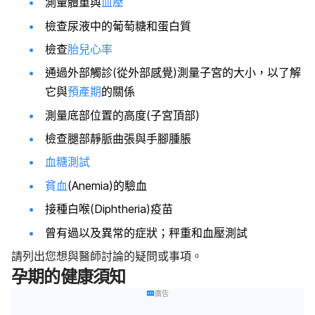
測量體重與
血壓
檢查尿液中的葡萄糖和蛋白質
檢查
胎兒心率
通過外部觸診(從外部感覺)測量子宮的大小，以了解
它與
預產期
的關係
測量底部位置的高度(子宮頂部)
檢查腿部靜脈曲張與手腳腫脹
血糖測試
貧血
(Anemia)的驗血
接種白喉(Diphtheria)疫苗
曾有過以及異常的症狀；秤重和血壓測試
請列出您想與醫師討論的疑問或事項。
孕期的健康須知
廣告