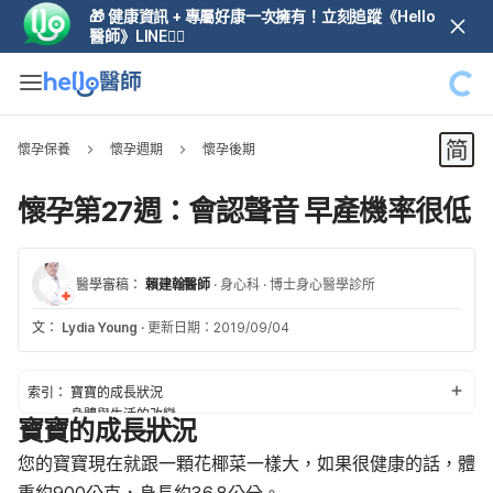
🎁 健康資訊 + 專屬好康一次擁有！立刻追蹤《Hello
醫師》LINE👆🏼
懷孕保養
懷孕週期
懷孕後期
懷孕第27週：會認聲音 早產機率很低
醫學審稿：
賴建翰醫師
·
身心科
·
博士身心醫學診所
文：
Lydia Young
·
更新日期：2019/09/04
索引：
寶寶的成長狀況
身體與生活的改變
寶寶的成長狀況
定期產檢
孕期的健康須知
您的寶寶現在就跟一顆花椰菜一樣大，如果很健康的話，體