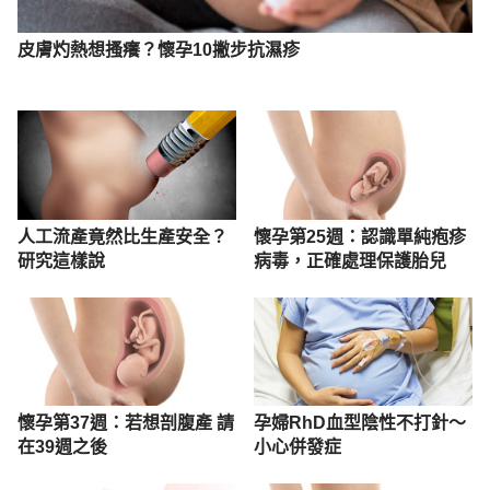
皮膚灼熱想搔癢？懷孕10撇步抗濕疹
人工流產竟然比生產安全？
懷孕第25週：認識單純疱疹
研究這樣說
病毒，正確處理保護胎兒
懷孕第37週：若想剖腹產 請
孕婦RhD血型陰性不打針～
在39週之後
小心併發症