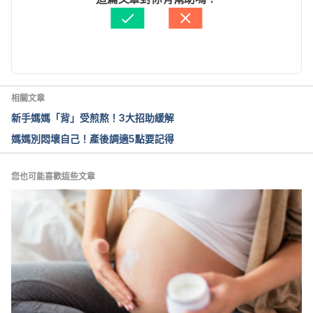
nancy_calendar/week27.html. Accessed March 30, 
醫學審稿：
賴建翰醫師
2015.
由 
周士閔
 更新
Your pregnancy: 27 weeks. 
http://www.babycenter.com/6_your-pregnancy-27-
weeks_1116.bc. Accessed March 30, 2015.
相關文章
新手媽媽「背」受煎熬！3大招助緩解
媽媽別悶壞自己！產後調適5點要記得
您也可能喜歡這些文章