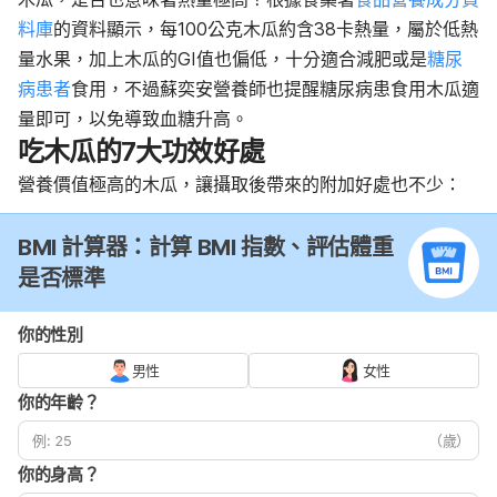
料庫
的資料顯示，每100公克木瓜約含38卡熱量，屬於低熱
量水果，加上木瓜的GI值也偏低，十分適合減肥或是
糖尿
病患者
食用，不過蘇奕安營養師也提醒糖尿病患食用木瓜適
量即可，以免導致血糖升高。
吃木瓜的7大功效好處
營養價值極高的木瓜，讓攝取後帶來的附加好處也不少：
BMI 計算器：計算 BMI 指數、評估體重
是否標準
你的性別
男性
女性
你的年齡？
（歲）
你的身高？