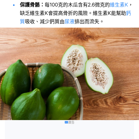
保護骨骼：
每100克的木瓜含有2.6微克的
維生素K
，
缺乏維生素K會提高骨折的風險。維生素K能幫助
鈣
質
吸收、減少鈣質由
尿液
排出而流失。
廣告