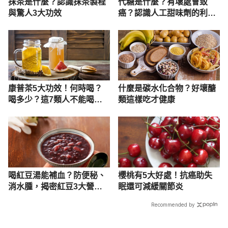
抹茶是什麼？認識抹茶製程
代糖是什麼？有壞處會致
與驚人3大功效
癌？認識人工甜味劑的利與
弊
康普茶5大功效！何時喝？
什麼是碳水化合物？好壞醣
喝多少？這7類人不能喝！
類這樣吃才健康
副作用曝
喝紅豆湯能補血？防便秘、
櫻桃有5大好處！抗癌助失
消水腫，揭密紅豆3大營養
眠還可減緩關節炎
功效
Recommended by