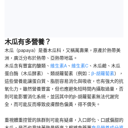
木瓜有多營養？
木瓜（papaya）是番木瓜科，又稱萬壽果，原產於熱帶美
洲，廣泛分布於熱帶、亞熱帶地區。
木瓜含有豐富的醣類、
維生素A
、
維生素C
、木瓜鹼、木瓜
蛋白酶（木瓜酵素）、類胡蘿蔔素（例如：
β-胡蘿蔔素
），
這些營養能讓蛋白質、脂肪容易消化與吸收，也有強大的抗
氧化力。雖然營養豐富，但也應避免短時間內攝取過量，否
則可能影響消化系統，並因其中的β-胡蘿蔔素無法代謝完
全，而可能反而導致皮膚顏色偏黃，得不償失。
重視體重控管的族群則可能有疑慮，入口即化、口感偏甜的
木瓜，是否也意味著熱量極高？根據食藥署
食品營養成分資