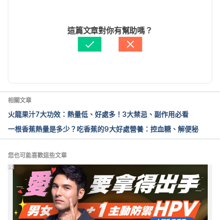
Bioactive compounds in foods: their role in the 
2024/12/03
prevention of cardiovascular disease and 
文： 
文子齊
這篇文章對你有幫助嗎？
cance（Pubmed）
醫學審稿：
蘇奕安營養師
https://pubmed.ncbi.nlm.nih.gov/12566142/ 
由 
張凱安 Kyle Chang
 更新
Accessed September 28, 2021
木瓜食品營養成分資料庫（衛生福利部食品藥物管理
署）
相關文章
https://consumer.fda.gov.tw/Food/tfndDetail.aspx?
火龍果汁7大功效：熱量低、好處多！3大禁忌、副作用必看
nodeID=178&f=1&id=13 Accessed September 28, 
一根香蕉熱量是多少？吃香蕉的9大好處營養：控血糖、解便秘
2021
來自木瓜的困惑 懷孕可以吃木瓜嗎？ 吃青木瓜會流產
您也可能喜歡這些文章
嗎？（中國醫藥大學附設醫院）
PR
https://cmuh.org.tw/NewsInfo/NewsArticle?
no=5658 Accessed September 28, 2021
木瓜的營養成分（台灣癌症基金會）