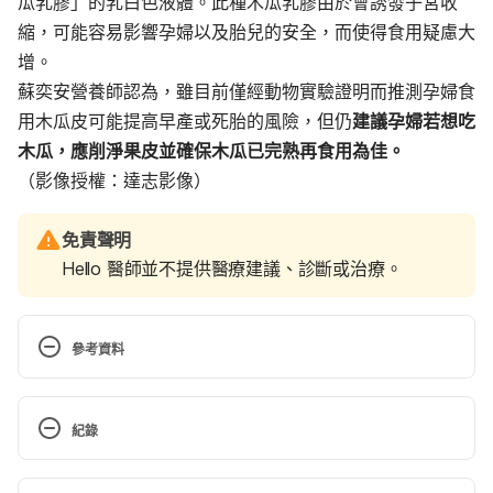
瓜乳膠」的乳白色液體。此種木瓜乳膠由於會誘發子宮收
縮，可能容易影響孕婦以及胎兒的安全，而使得食用疑慮大
增。
蘇奕安營養師認為，雖目前僅經動物實驗證明而推測孕婦食
用木瓜皮可能提高早產或死胎的風險，但仍
建議孕婦若想吃
木瓜，應削淨果皮並確保木瓜已完熟再食用為佳。
（影像授權：達志影像）
免責聲明
Hello 醫師並不提供醫療建議、診斷或治療。
參考資料
Efficacy of papain in reducing soft tissue swelling- 
A case report（RMJ）
紀錄
http://www.bioline.org.br/pdf?rw20002 Accessed 
September 28, 2021
現行版本