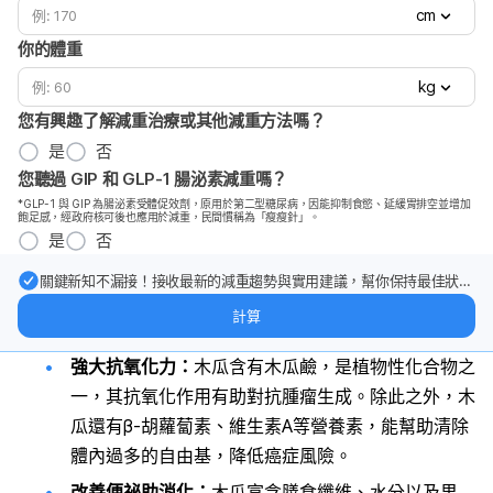
cm
你的體重
kg
您有興趣了解減重治療或其他減重方法嗎？
是
否
您聽過 GIP 和 GLP-1 腸泌素減重嗎？
*GLP-1 與 GIP 為腸泌素受體促效劑，原用於第二型糖尿病，因能抑制食慾、延緩胃排空並增加
飽足感，經政府核可後也應用於減重，民間慣稱為「瘦瘦針」。
是
否
關鍵新知不漏接！接收最新的減重趨勢與實用建議，幫你保持最佳狀
態。
計算
強大抗氧化力：
木瓜含有木瓜鹼，是植物性化合物之
一，其抗氧化作用有助對抗腫瘤生成。除此之外，木
瓜還有β-胡蘿蔔素、維生素A等營養素，能幫助清除
體內過多的自由基，降低癌症風險。
改善便祕助消化：
木瓜富含膳食纖維、水分以及果