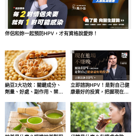
https://www.canceraway.org.tw/page.asp?
IDno=341 Accessed September 28, 2021
青木瓜的功用（農業知識入口網）
https://kmweb.coa.gov.tw/knowledge_view.php?
伴侶和妳一起預防HPV，才有資格說愛妳！
id=2452 Accessed September 28, 2021
PR
Discovering the link between nutrition and skin 
aging（Pubmed）
https://pubmed.ncbi.nlm.nih.gov/23467449/ 
Accessed October 1, 2021
納豆3大功效：關鍵成分、
立即諮詢HPV！是對自己健
【闢謠文章】青木瓜可使女性豐胸嗎？
劑量、好處、副作用、禁忌
康最好的投資，把握現在不
https://health99.hpa.gov.tw/article/18164 Accesse
一次看
嫌晚！
d December 16, 2021