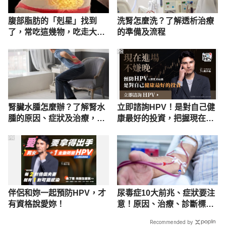
腹部脂肪的「剋星」找到
洗腎怎麼洗？了解透析治療
了，常吃這幾物，吃走大肚
的準備及流程
囊，瘦出小蠻腰
PR
腎臟水腫怎麼辦？了解腎水
立即諮詢HPV！是對自己健
腫的原因、症狀及治療，定
康最好的投資，把握現在不
期檢查預防腎積水
嫌晚！
PR
伴侶和妳一起預防HPV，才
尿毒症10大前兆、症狀要注
有資格說愛妳！
意！原因、治療、診斷標準
完整看
Recommended by