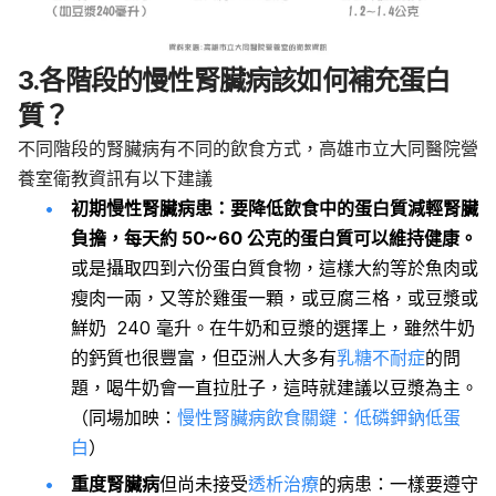
3.各階段的慢性腎臟病該如何補充蛋白
質？
不同階段的腎臟病有不同的飲食方式，高雄市立大同醫院營
養室衛教資訊有以下建議
初期慢性腎臟病患：要降低飲食中的蛋白質減輕腎臟
負擔，每天約 50~60 公克的蛋白質可以維持健康。
或是攝取四到六份蛋白質食物，這樣大約等於魚肉或
瘦肉一兩，又等於雞蛋一顆，或豆腐三格，或豆漿或
鮮奶 240 毫升。在牛奶和豆漿的選擇上，雖然牛奶
的鈣質也很豐富，但亞洲人大多有
乳糖不耐症
的問
題，喝牛奶會一直拉肚子，這時就建議以豆漿為主。
（同場加映：
慢性腎臟病飲食關鍵：低磷鉀鈉低蛋
白
）
重度腎臟病
但尚未接受
透析治療
的病患：一樣要遵守