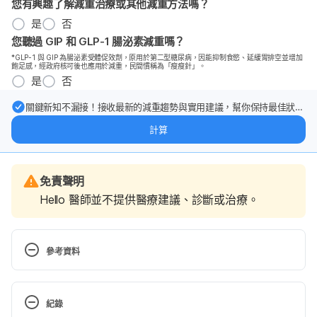
您有興趣了解減重治療或其他減重方法嗎？
是
否
您聽過 GIP 和 GLP-1 腸泌素減重嗎？
*GLP-1 與 GIP 為腸泌素受體促效劑，原用於第二型糖尿病，因能抑制食慾、延緩胃排空並增加
飽足感，經政府核可後也應用於減重，民間慣稱為「瘦瘦針」。
是
否
關鍵新知不漏接！接收最新的減重趨勢與實用建議，幫你保持最佳狀
態。
計算
免責聲明
Hello 醫師並不提供醫療建議、診斷或治療。
參考資料
馬偕醫院 血液透析病患常見營養問
題. http://www.mmh.org.tw/nutrition/nutrroom/270h
紀錄
d.htm Accessed Sep 1, 2020.