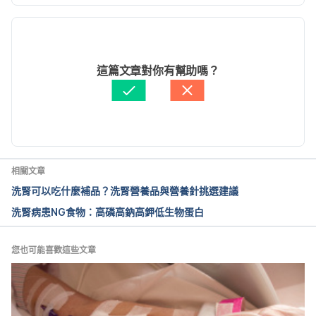
現行版本
彰化醫院 含磷食
物. https://www.cch.org.tw/NEPHRO/knowledge/d
2023/06/20
etail.aspx?oid=63 Accessed Sep 1, 2020.
文： 
徐佳蓁
這篇文章對你有幫助嗎？
醫學審稿：
張益堯營養師
高雄大同醫院. 
由 
張凱安 Kyle Chang
 更新
http://www.kmtth.org.tw/dept/nutr/file/%E6%85%A
2%E6%80%A7%E8%85%8E%E8%87%9F%E7%97%
85%E7%87%9F%E9%A4%8A%E7%85%A7%E9%A1
%A7_%E7%87%9F%E9%A4%8A%E5%AE%A410612
相關文章
01%E5%AF%A9%E9%96%B1.pdf Accessed Sep 1, 
洗腎可以吃什麼補品？洗腎營養品與營養針挑選建議
2020.
洗腎病患NG食物：高磷高鈉高鉀低生物蛋白
豆漿含植物性蛋白，營養不輸牛
奶. http://tcpa.taiwan-pharma.org.tw/node/16897 
您也可能喜歡這些文章
Accessed Sep 1, 2020.