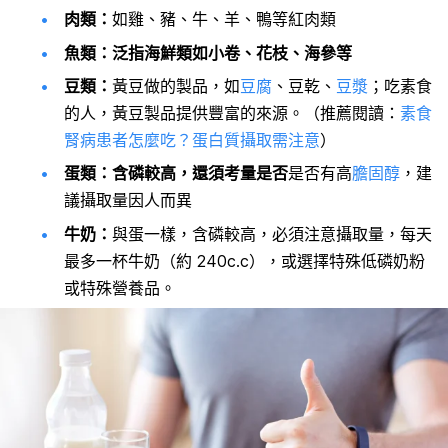
肉類：
如雞、豬、牛、羊、鴨等紅肉類
魚類：泛指海鮮類如小卷、花枝、海參等
豆類：
黃豆做的製品，如
豆腐
、豆乾、
豆漿
；吃素食
的人，黃豆製品提供豐富的來源。（推薦閱讀：
素食
腎病患者怎麼吃？蛋白質攝取需注意
）
蛋類：含磷較高，還須考量是否
是否有高
膽固醇
，建
議攝取量因人而異
牛奶：
與蛋一樣，含磷較高，必須注意攝取量，每天
最多一杯牛奶（約 240c.c），或選擇特殊低磷奶粉
或特殊營養品。