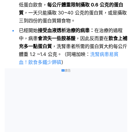
低蛋白飲食，
每公斤體重限制攝取 0.6 公克的蛋白
質
，一天只能攝取 30~40 公克的蛋白質，或是攝取
三到四份的蛋白質類食物。
已經開始
接受血液透析治療的病患：
在治療的過程
中，病患
會流失一些胺基酸
，因此反而要在
飲食上補
充多一點蛋白質
，洗腎患者所需的蛋白質大約每公斤
體重 1.2 ~1.4 公克。（同場加映：
洗腎病患易貧
血！飲食多鐵少鉀磷
）
廣告