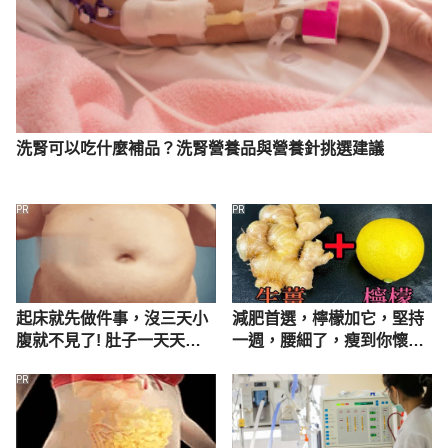
洗腎可以吃什麼補品？洗腎營養品與營養針挑選建議
PR
PR
起床就先做件事，沒三天小
減肥首選，檸檬加它，堅持
腹就不見了! 肚子一天天變
一週，腰細了，瘦到你懷疑
小！
人生
PR