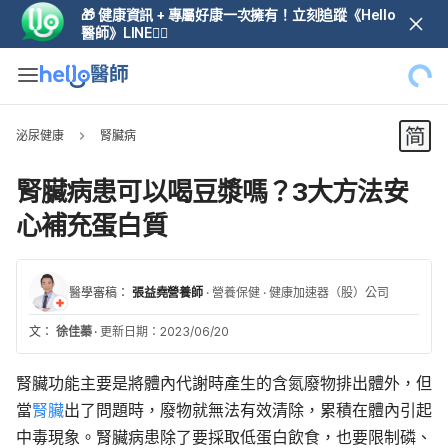
🎁 健康資訊 + 專屬好康一次擁有！立刻追蹤《Hello
醫師》LINE👆🏼
泌尿健康
腎臟病
腎臟病患可以喝豆漿嗎？3大方法安
心補充蛋白質
醫學審稿：
張益堯營養師
·
營養保健
·
健康加速器（股）公司
文：
徐佳蓁
·
更新日期：2023/06/20
腎臟功能主要是將體內代謝時產生的含氮廢物排出體外，但
當
腎臟
出了問題時，廢物就無法有效清除，累積在體內引起
中毒現象。腎臟病患除了要採取低蛋白飲食，也要限制磷、