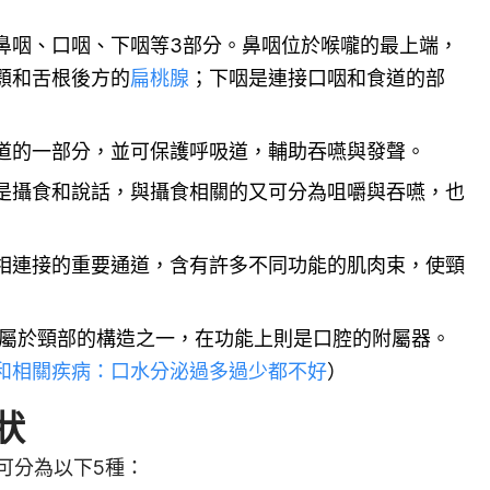
鼻咽、口咽、下咽等3部分。鼻咽位於喉嚨的最上端，
顎和舌根後方的
扁桃腺
；下咽是連接口咽和食道的部
道的一部分，並可保護呼吸道，輔助吞嚥與發聲。
是攝食和說話，與攝食相關的又可分為咀嚼與吞嚥，也
相連接的重要通道，含有許多不同功能的肌肉束，使頸
屬於頸部的構造之一，在功能上則是口腔的附屬器。
和相關疾病：口水分泌過多過少都不好
）
狀
可分為以下5種：