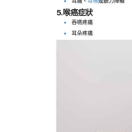
耳痛、
耳鳴
或聽力障礙
5.喉癌症狀
吞嚥疼痛
耳朵疼痛