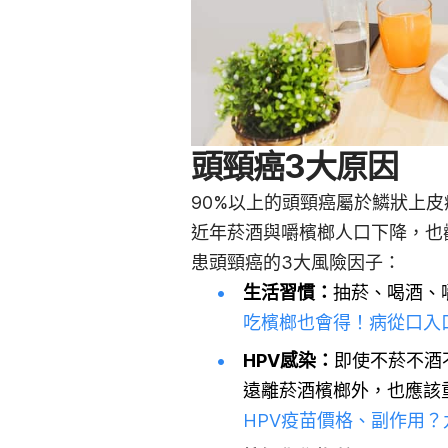
頭頸癌3大原因
90%以上的頭頸癌屬於鱗狀上
近年菸酒與嚼檳榔人口下降，也
患頭頸癌的3大風險因子：
生活習慣：
抽菸、喝酒、
吃檳榔也會得！病從口入
HPV感染：
即使不菸不酒
遠離菸酒檳榔外，也應該重
HPV疫苗價格、副作用