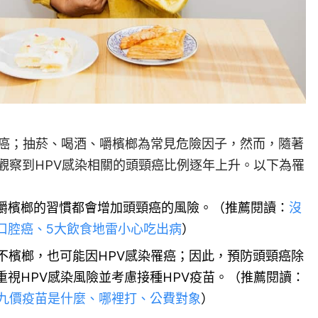
皮癌；抽菸、喝酒、嚼檳榔為常見危險因子，然而，隨著
觀察到HPV感染相關的頭頸癌比例逐年上升。以下為罹
嚼檳榔的習慣都會增加頭頸癌的風險。（推薦閱讀：
沒
口腔癌、5大飲食地雷小心吃出病
）
不檳榔，也可能因HPV感染罹癌；因此，預防頭頸癌除
視HPV感染風險並考慮接種HPV疫苗。
（推薦閱讀：
？九價疫苗是什麼、哪裡打、公費對象
）