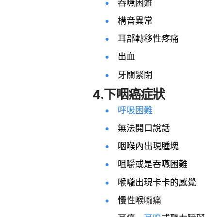
吞嚥困難
構音異常
耳部轉移性疼痛
出血
牙關緊閉
4.下咽癌症狀
呼吸困難
無法開口說話
咽喉內出現腫塊
咀嚼或是吞嚥困難
喉嚨出現卡卡的感覺
慢性喉嚨痛