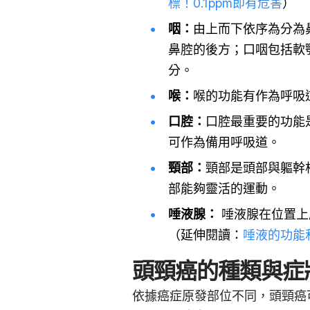
標！0.1ppm即有危害
）
咽：
由上而下依序為分為
鼻腔的後方；口咽包括軟
分。
喉：
喉的功能有作為呼吸
口腔：
口腔最重要的功能
可作為備用呼吸道。
頸部：
頸部是頭部與軀幹
部能夠靈活的運動。
唾液腺：
唾液腺在位置上
（延伸閱讀：
唾液的功能
頭頸癌的種類與症
依據癌症原發部位不同，頭頸癌