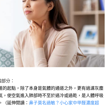
個部分：
道的起點，除了本身是氣體的通道之外，更有過濾灰塵
氣，使空氣進入肺部時不至於過冷或過乾，是人體呼吸
。（延伸閱讀：
鼻子莫名過敏？小心家中甲醛濃度超