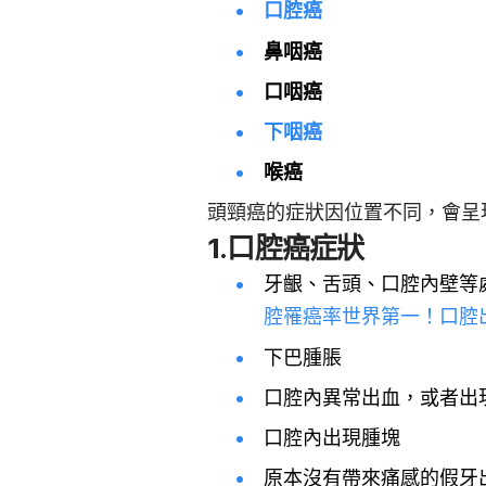
口腔癌
鼻咽癌
口咽癌
下咽癌
喉癌
頭頸癌的症狀因位置不同，會呈
1.口腔癌症狀
牙齦、舌頭、口腔內壁等
腔罹癌率世界第一！口腔
下巴腫脹
口腔內異常出血，或者出
口腔內出現腫塊
原本沒有帶來痛感的假牙