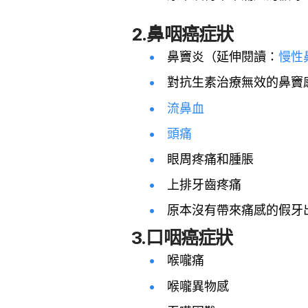
2.鼻咽癌症狀
鼻竇炎（延伸閱讀：
慢性
對抗生素治療無效的鼻竇
流鼻血
頭痛
眼周疼痛和腫脹
上排牙齒疼痛
原本沒有帶來痛感的假牙
3.口咽癌症狀
喉嚨痛
喉嚨異物感