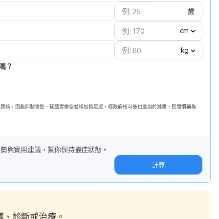
歲
cm
kg
嗎？
第二型糖尿病，因能抑制食慾、延緩胃排空並增加飽足感，經政府核可後也應用於減重，民間慣稱為
趨勢與實用建議，幫你保持最佳狀態。
計算
建議、診斷或治療。