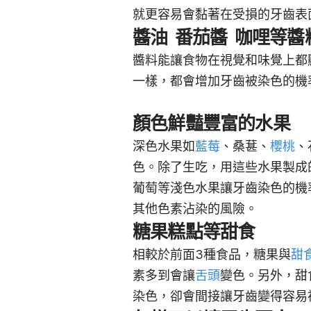
就更容易會黏著在受損的牙齒表
醬油 番茄醬 咖哩等醬
醬料能讓食物在視覺和味覺上都
一樣，都會增加牙齒被染色的機
顏色鮮豔豐富的水果
深色水果如
藍莓
、桑葚、
櫻桃
、
色。除了生吃，用這些水果製成
葡萄等淺色水果讓牙齒染色的機
其他色素沾染的風險。
糖果糕點等甜食
相較於前面3種食品，糖果與
甜
素多到會讓
舌頭
變色。另外，甜
染色，卻會間接讓牙齒變得容易