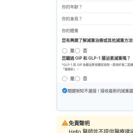
你的年齡？
你的身高？
你的體重
您有興趣了解減重治療或其他減重方法
是
否
您聽過 GIP 和 GLP-1 腸泌素減重嗎？
*GLP-1 與 GIP 為腸泌素受體促效劑，原用於
「瘦瘦針」。
是
否
關鍵新知不漏接！接收最新的減重
免責聲明
Hello 醫師並不提供醫療