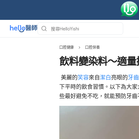
口腔健康
口腔保養
飲料變染料～適量
美麗的
笑容
來自
潔白
亮眼的
牙齒
下平時的飲食習慣。以下為大家
些最好避免不吃，就能預防牙齒