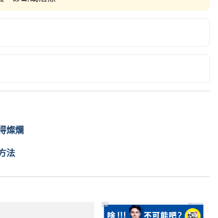
ttp://www.webmd.com/oral-health/ss/slideshow-foods-
 2016
得燦爛
方法
PR