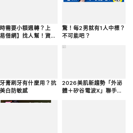
時需要小額週轉？上
驚！每2男就有1人中標？
易借網】找人幫！資金
不可能吧？
速到位
PR
牙膏刷牙有什麼用？抗
2026美肌新趨勢「外泌
美白防敏感
體＋矽谷電波X」聯手，
開啟高階養膚新世代