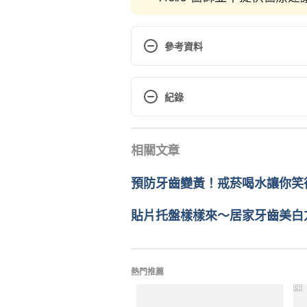
參考資料
Foods That Stain Your Teeth. h
stain-teeth. Accessed June 02,
紀錄
現行版本
相關文章
2021/11/05
文： 
W.R. Su
預防牙齒變黃！戒菸喝水讓你笑
醫學審稿：
賴建翰醫師
由 
文子齊
 更新
貼片托盤樣樣來～居家牙齒美白
熱門推薦
PR