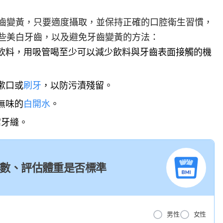
齒變黃，只要適度攝取，並保持正確的口腔衛生習慣，
些美白牙齒，以及避免牙齒變黃的方法：
飲料，用吸管喝至少可以減少飲料與牙齒表面接觸的機
漱口或
刷牙
，以防污漬殘留。
無味的
白開水
。
潔牙縫。
I 指數、評估體重是否標準
男性
女性