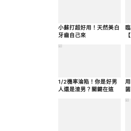
小蘇打超好用！天然美白
臨
牙齒自己來
【
快
PR
1/2機率淪陷！你是好男
用
人還是渣男？關鍵在這
菌
PR