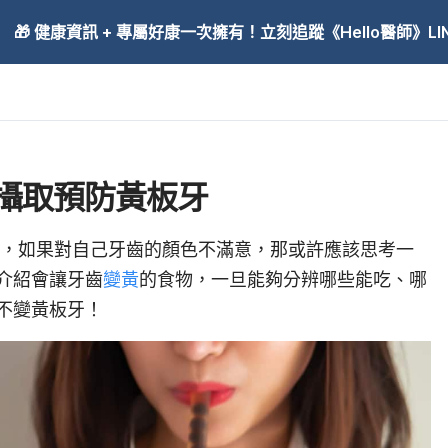
🎁 健康資訊 + 專屬好康一次擁有！立刻追蹤《Hello醫師》LINE
攝取預防黃板牙
，如果對自己牙齒的顏色不滿意，那或許應該思考一
介紹會讓牙齒
變黃
的食物，一旦能夠分辨哪些能吃、哪
不變黃板牙！