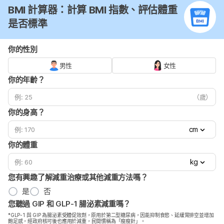
BMI 計算器：計算 BMI 指數、評估體重
是否標準
你的性別
男性
女性
你的年齡？
（歲）
你的身高？
cm
你的體重
kg
您有興趣了解減重治療或其他減重方法嗎？
是
否
您聽過 GIP 和 GLP-1 腸泌素減重嗎？
*GLP-1 與 GIP 為腸泌素受體促效劑，原用於第二型糖尿病，因能抑制食慾、延緩胃排空並增加
飽足感，經政府核可後也應用於減重，民間慣稱為「瘦瘦針」。