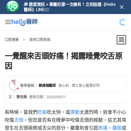
🎁 健康資訊 + 專屬好康一次擁有！立刻追蹤《Hello
醫師》LINE👆🏼
口腔健康
其他口腔疾病
一覺醒來舌頭好痛！揭露睡覺咬舌原
因
醫學審稿：
賴建翰醫師
·
身心科
·
博士身心醫學診所
文：
黎佳燊
·
更新日期：2020/05/11
有時候，當我們
吃飯
吃太快，或
運動
太激烈時，就會不小心
咬傷
舌頭
，但您是否有在睡夢中咬傷舌頭的經驗，這尤其常
發生在舌頭兩側或舌尖的部分，嚴重則會引起
疼痛
、
腫脹
或