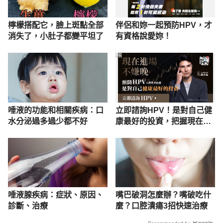
檸檬搭配它，臉上斑點全部
伴侶和妳一起預防HPV，才
消失了，小肚子都變平坦了
有資格說愛妳！
PR
唾液的功能和相關疾病：口
立即諮詢HPV！是對自己健
水分泌過多過少都不好
康最好的投資，把握現在不
嫌晚！
唾液腺疾病：症狀、原因、
嘴巴破洞怎麼辦？嘴破吃什
診斷、治療
麼？口腔潰瘍3招快速治療