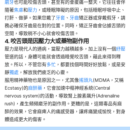
磨牙
也可能咬傷舌頭，甚至有的會痠痛一整天，它往往會伴
隨著
焦慮
和
壓力
，或睡眠障礙的原因，包括睡眠呼吸中止、
打鼾、做夢。如果您戴了
牙套
、
牙齒
矯正器或穿戴假牙，請
務必確保牙齒是在對的位置。同時，矯正牙齒會佔據舌頭的
空間，導致稍不小心就會咬傷舌頭。
4. 咬舌頭是因壓力大或藥物副作用
壓力是現代人的通病，當壓力越積越多，加上沒有一個
紓壓
管道的話，身體可能就會透過睡覺咬舌頭，藉此來得到釋
放。所以，不管您有
多忙
，都要找個時間好好放鬆，或是安
靜
獨處
，解放我們疲乏的心靈。
服用精神藥物也是原因之一，尤其像
搖頭丸
(MDMA，又稱
Ecstasy)的
麻醉藥
，它會加速中樞神經系統(Central
nervous system)的活動，導致腎上腺素飆升(Adrenaline
rush)，產生頻頻磨牙的副作用。更糟的是，這類毒品有麻
醉的效果，它會麻痺人的痛感受器，讓疼痛變成愉悅，對身
體造成更大的傷害。