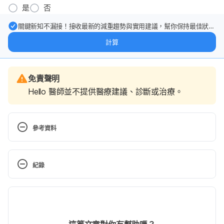
是
否
關鍵新知不漏接！接收最新的減重趨勢與實用建議，幫你保持最佳狀
態。
計算
免責聲明
Hello 醫師並不提供醫療建議、診斷或治療。
參考資料
How to Treat and Prevent Tongue 
Biting? https://www.healthline.com/health/bit-
紀錄
tongue
現行版本
I’m Biting My Tongue in my Sleep. 
Why? https://sentinelmouthguards.com/i-bite-my-
2020/05/11
tongue-in-my-sleep-why/
文： 
黎佳燊