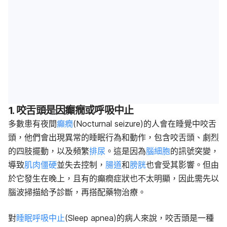
1. 咬舌頭是因癲癇或呼吸中止
多數患有夜間
癲癇
(Nocturnal seizure)的人會在睡覺中咬舌
頭，他們會出現異常的睡眠行為和動作，包含咬舌頭、劇烈
的四肢擺動，以及頻繁
排尿
。這是因為
腦細胞
的訊號突變，
導致
肌肉僵硬
並失去控制，
腸道
和
膀胱
也會受其影響。但由
於它發生在晚上，且有的癲癇症狀也不太明顯，因此需先以
腦波掃描給予診斷，再搭配藥物治療。
對
睡眠呼吸中止
(Sleep apnea)的病人來說，咬舌頭是一種