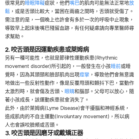
很常見的
睡眠障礙
症狀，他們
嘴巴
的肌肉可能無法正常地
放
鬆
，或是舌頭比較大，當困在兩齒之間時，舌頭就受傷了。
需注意的是，一個晚上也許會有多於一次的呼吸中止現象，
導致早上起床後嘴巴殘留血跡，有任何疑慮請向專業醫師尋
求幫助。
2. 咬舌頭是因運動疾患或萊姆病
另有一種可能性，也就是節律性運動疾患(Rhythmic
movement disorder)所引起的，一般發生在小孩
睡前
或睡
覺時，因為其頭頸和臉部肌肉出現
痙攣
，導致他們會無意識
地做出一些反射性動作，像是反覆甩頭和顫抖下巴，當動作
太激烈時，就會傷及舌頭、
眼睛
和腦部。父母可以放心，隨
著小孩成長，該運動疾患就會消失了。
此外，由於萊姆病(Lyme Disease)會干擾腦和神經系統，
造成肌肉的不自主運動(Involuntary movement)，所以病
人也會誤咬臉頰或舌頭。
3. 咬舌頭是因磨牙或戴矯正器