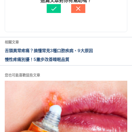
這篇文章對你有幫助嗎？
醫學審稿：
賴建翰醫師
How to Stop Biting Your Tongue in Your 
由 
Jane Lee
 更新
Sleep? https://www.healthline.com/health/biting-
tongue-in-sleep
BITING YOUR TONGUE IN YOUR 
相關文章
SLEEP. https://www.proteethguard.com/biting-
舌頭異常疼痛？搞懂常見3種口腔疾病、9大原因
your-tongue-in-your-sleep/
慢性疼痛別擾！5撇步改善睡眠品質
Biting tongue in 
sleep? https://thesleepstudies.com/biting-tongue-
您也可能喜歡這些文章
in-sleep/
Biting tongue in sleep – causes and 
treatment. https://dreamingandsleeping.com/biting-
tongue-in-sleep-causes-and-tretment/