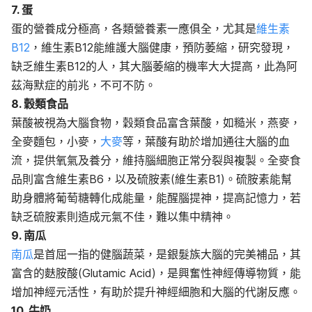
7. 蛋
蛋的營養成分極高，各類營養素一應俱全，尤其是
維生素
B12
，維生素B12能維護大腦健康，預防萎縮，研究發現，
缺乏維生素B12的人，其大腦萎縮的機率大大提高，此為阿
茲海默症的前兆，不可不防。
8. 穀類食品
葉酸被視為大腦食物，穀類食品富含葉酸，如糙米，燕麥，
全麥麵包，小麥，
大麥
等，葉酸有助於增加通往大腦的血
流，提供氧氣及養分，維持腦細胞正常分裂與複製。全麥食
品則富含維生素B6，以及硫胺素(維生素B1)。硫胺素能幫
助身體將葡萄糖轉化成能量，能醒腦提神，提高記憶力，若
缺乏硫胺素則造成元氣不佳，難以集中精神。
9. 南瓜
南瓜
是首屈一指的健腦蔬菜，是銀髮族大腦的完美補品，其
富含的麩胺酸(Glutamic Acid)，是興奮性神經傳導物質，能
增加神經元活性，有助於提升神經細胞和大腦的代謝反應。
10. 牛奶