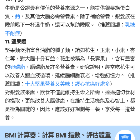
牛奶是公認最有價值的營養來源之一，能提供銀髮族蛋白
質、
鈣
，及其他大腦必需營養素。除了補給營養，銀髮族在
睡前喝下一杯溫牛奶，還可以幫助睡眠。（推薦閱讀：
乳糖
不耐症
）
11. 堅果類
堅果類泛指富含油脂的種子類，諸如花生，玉米，小米，杏
仁等，對大腦十分有益。花生被稱為「長壽果」，含有豐富
的
卵磷脂
、腦磷脂及許多營養素。研究證明，經常吃花生可
以改善人體血液循環，延緩腦細胞衰老，增強記憶力。（推
薦閱讀：
十大堅果營養又美味！護心抗癌好處多
）
對銀髮族來說，飲食不僅能維持生命之所需，透過適切食材
的攝取，更能改善大腦健康，在維持生活機能及心智上，都
是極為關鍵的，因此，應該好好規劃每一餐，享受每一道營
養。
BMI 計算器：計算 BMI 指數、評估體重