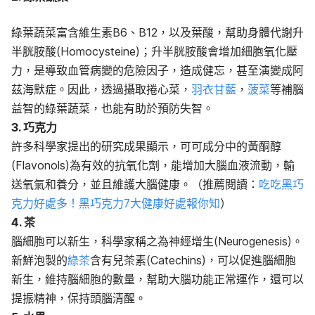
綠葉蔬菜富含維生素B6、B12，以及葉酸，幫助身體代謝升
半胱胺酸(Homocysteine)；升半胱胺酸會增加細胞氧化壓
力，是導致血管病變的危險因子，造成健忘，甚至演變成阿
茲海默症。因此，透過攝取捲心菜，
羽衣甘藍
，
菠菜
等補腦
益智的綠葉蔬菜，也能有助於預防失智。
3. 巧克力
許多科學家提出的研究成果顯示，可可成分中的黃酮醇
(Flavonols)為有效的抗氧化劑，能增加大腦血液流動，輸
送氧氣和養分，並且維護大腦健康。（推薦閱讀：
吃吃黑巧
克力好處多！黑巧克力7大健康好處報你知
）
4. 茶
腦細胞可以新生，科學家稱之為神經增生(Neurogenesis)。
新鮮泡製的
綠茶
含有兒茶素(Catechins)，可以促進腦細胞
新生，維持腦細胞的數量，幫助大腦功能正常運作，還可以
提振精神，保持頭腦清醒。