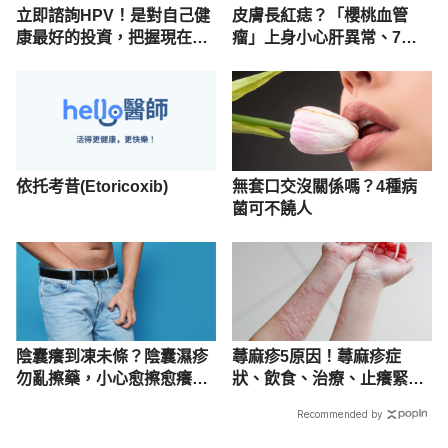
立即諮詢HPV！是對自己健
皮膚長紅痣？「櫻桃血管
康最好的投資，把握現在不
瘤」上身小心肝異常、7成
嫌晚！
以上好發年長者！
依托考昔(Etoricoxib)
無套口交沒關係嗎？4種病
菌可不饒人
陰囊癢到凍未條？陰囊濕疹
蕁麻疹5原因！蕁麻疹症
勿亂擦藥，小心愈擦愈癢，
狀、飲食、治療、止癢緊急
蛋皮抓到變象皮！
處理一次懂
Recommended by