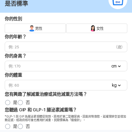
是否標準
你的性別
男性
女性
你的年齡？
（歲）
你的身高？
cm
你的體重
kg
您有興趣了解減重治療或其他減重方法嗎？
是
否
您聽過 GIP 和 GLP-1 腸泌素減重嗎？
*GLP-1 與 GIP 為腸泌素受體促效劑，原用於第二型糖尿病，因能抑制食慾、延緩胃排空並增加
飽足感，經政府核可後也應用於減重，民間慣稱為「瘦瘦針」。
是
否