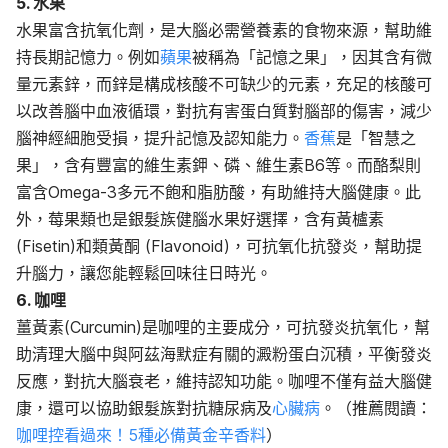
5. 水果
水果富含抗氧化劑，是大腦必需營養素的食物來源，幫助維
持長期記憶力。例如
蘋果
被稱為「記憶之果」，因其含有微
量元素鋅，而鋅是構成核酸不可缺少的元素，充足的核酸可
以改善腦中血液循環，對抗有害蛋白質對腦部的傷害，減少
腦神經細胞受損，提升記憶及認知能力。
香蕉
是「智慧之
果」，含有豐富的維生素鉀、磷、維生素B6等。而酪梨則
富含Omega-3多元不飽和脂肪酸，有助維持大腦健康。此
外，莓果類也是銀髮族健腦水果好選擇，含有黃櫨素
(Fisetin)和類黃酮 (Flavonoid)，可抗氧化抗發炎，幫助提
升腦力，讓您能輕鬆回味往日時光。
6. 咖哩
薑黃素(Curcumin)是咖哩的主要成分，可抗發炎抗氧化，幫
助清理大腦中與阿茲海默症有關的澱粉蛋白沉積，平衡發炎
反應，對抗大腦衰老，維持認知功能。咖哩不僅有益大腦健
康，還可以協助銀髮族對抗糖尿病及
心臟病
。（推薦閱讀：
咖哩控看過來！5種必備黃金辛香料
）