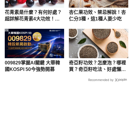
花青素是什麼？有何好處？
杏仁果功效、禁忌解說！杏
超詳解花青素4大功效！花
仁分3種，這1種人要少吃
青素12大食物排行一次看
PR
009829掌握AI關鍵 大華韓
奇亞籽功效？怎麼泡？哪裡
國KOSPI 50今強勢開募
買？奇亞籽吃法、好處懶人
包一次看
Recommended by
載入中