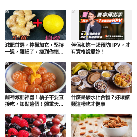
PR
PR
減肥首選，檸檬加它，堅持
伴侶和妳一起預防HPV，才
一週，腰細了，瘦到你懷疑
有資格說愛妳！
人生
PR
超神減肥神器！橘子不要直
什麼是碳水化合物？好壞醣
接吃，加點這個！體重天天
類這樣吃才健康
下降