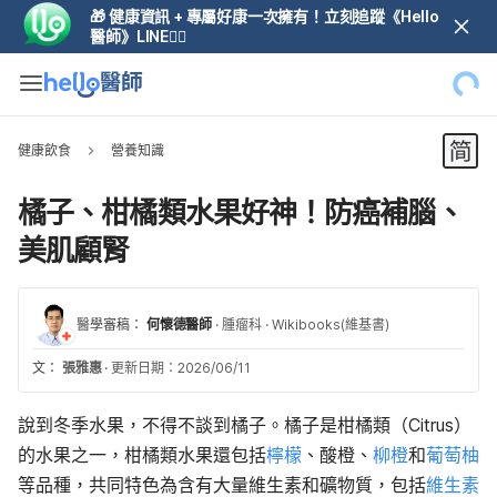
🎁 健康資訊 + 專屬好康一次擁有！立刻追蹤《Hello
醫師》LINE👆🏼
健康飲食
營養知識
橘子、柑橘類水果好神！防癌補腦、
美肌顧腎
醫學審稿：
何懷德醫師
·
腫瘤科
·
Wikibooks(維基書)
文：
張雅惠
·
更新日期：2026/06/11
說到冬季水果，不得不談到橘子。橘子是柑橘類（Citrus）
的水果之一，柑橘類水果還包括
檸檬
、酸橙、
柳橙
和
葡萄柚
等品種，共同特色為含有大量維生素和礦物質，包括
維生素