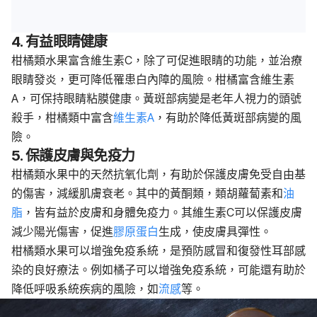
4. 有益眼睛健康
柑橘類水果富含維生素C，除了可促進眼睛的功能，並治療
眼睛發炎，更可降低罹患白內障的風險。柑橘富含維生素
A，可保持眼睛粘膜健康。黃斑部病變是老年人視力的頭號
殺手，柑橘類中富含
維生素A
，有助於降低黃斑部病變的風
險。
5. 保護皮膚與免疫力
柑橘類水果中的天然抗氧化劑，有助於保護皮膚免受自由基
的傷害，減緩肌膚衰老。其中的黃酮類，類胡蘿蔔素和
油
脂
，皆有益於皮膚和身體免疫力。其維生素C可以保護皮膚
減少陽光傷害，促進
膠原蛋白
生成，使皮膚具彈性。
柑橘類水果可以增強免疫系統，是預防感冒和復發性耳部感
染的良好療法。例如橘子可以增強免疫系統，可能還有助於
降低呼吸系統疾病的風險，如
流感
等。