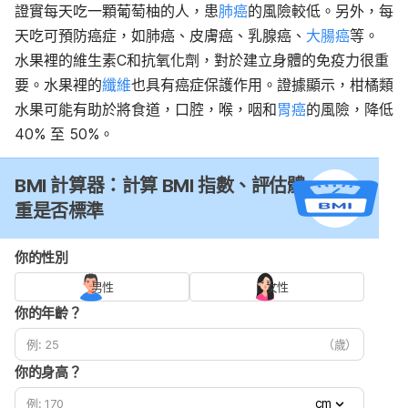
證實每天吃一顆葡萄柚的人，患
肺癌
的風險較低。另外，每
天吃可預防癌症，如肺癌、皮膚癌、乳腺癌、
大腸癌
等。
水果裡的維生素C和抗氧化劑，對於建立身體的免疫力很重
要。水果裡的
纖維
也具有癌症保護作用。證據顯示，柑橘類
水果可能有助於將食道，口腔，喉，咽和
胃癌
的風險，降低
40% 至 50%。
BMI 計算器：計算 BMI 指數、評估體
重是否標準
你的性別
男性
女性
你的年齡？
（歲）
你的身高？
cm