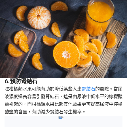
6. 預防腎結石
吃柑橘類水果可能有助於降低某些人患
腎結石
的風險。當尿
液濃度過高容易引發腎結石，這是由尿液中低水平的檸檬酸
鹽引起的，而柑橘類水果比起其他蔬果更可提高尿液中檸檬
酸鹽的含量，有助減少腎結石發生機率。
廣告