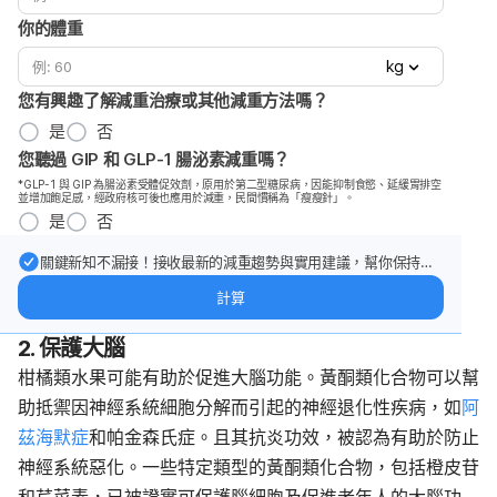
你的體重
kg
您有興趣了解減重治療或其他減重方法嗎？
是
否
您聽過 GIP 和 GLP-1 腸泌素減重嗎？
*GLP-1 與 GIP 為腸泌素受體促效劑，原用於第二型糖尿病，因能抑制食慾、延緩胃排空
並增加飽足感，經政府核可後也應用於減重，民間慣稱為「瘦瘦針」。
是
否
關鍵新知不漏接！接收最新的減重趨勢與實用建議，幫你保持最
佳狀態。
計算
2. 保護大腦
柑橘類水果可能有助於促進大腦功能。黃酮類化合物可以幫
助抵禦因神經系統細胞分解而引起的神經退化性疾病，如
阿
茲海默症
和帕金森氏症。且其抗炎功效，被認為有助於防止
神經系統惡化。一些特定類型的黃酮類化合物，包括橙皮苷
和芹菜素，已被證實可保護腦細胞及促進老年人的大腦功