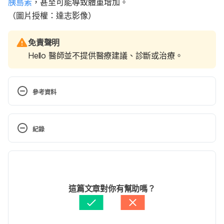
胰島素
，甚至可能導致體重增加。
（圖片授權：達志影像）
免責聲明
Hello 醫師並不提供醫療建議、診斷或治療。
參考資料
7 Reasons to Eat More Citrus 
Fruits. https://www.healthline.com/nutrition/citrus-
紀錄
fruit-benefits
現行版本
Why you should eat citrus fruits.  
https://www.monitor.co.ug/Magazines/HealthLiving
2026/06/11
/Why-you-should-eat-citrus-fruits/689846-
文： 
張雅惠
這篇文章對你有幫助嗎？
4815934-33if9lz/index.html
醫學審稿：
何懷德醫師
由 
陳茵茵
 更新
Eating a piece of citrus fruit every day could help us 