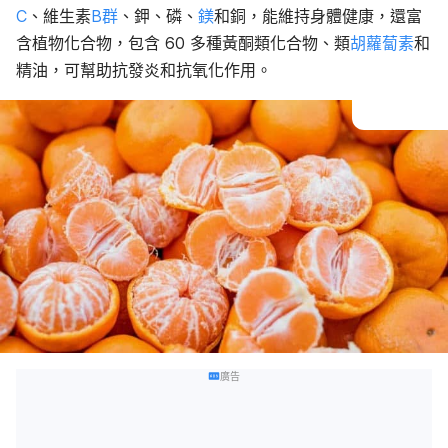
C
、維生素
B群
、鉀、磷、
鎂
和銅，能維持身體健康，還富
含植物化合物，包含 60 多種黃酮類化合物、類
胡蘿蔔素
和
精油，可幫助抗發炎和抗氧化作用。
廣告