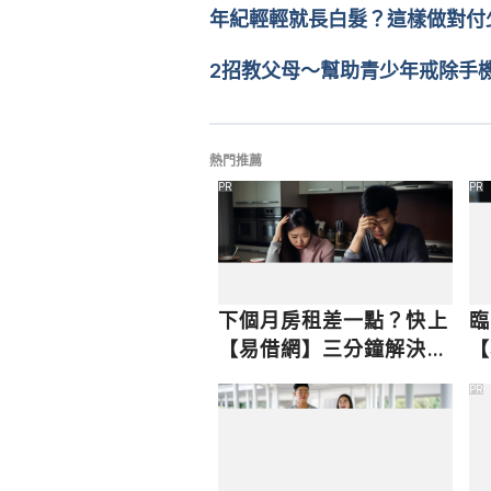
文： 
Louis Zhang
年紀輕輕就長白髮？這樣做對付
醫學審稿：
賴建翰醫師
由 
Jane Lee
 更新
2招教父母～幫助青少年戒除手
熱門推薦
PR
PR
下個月房租差一點？快上
臨
【易借網】三分鐘解決燃
【
眉之急
快
PR