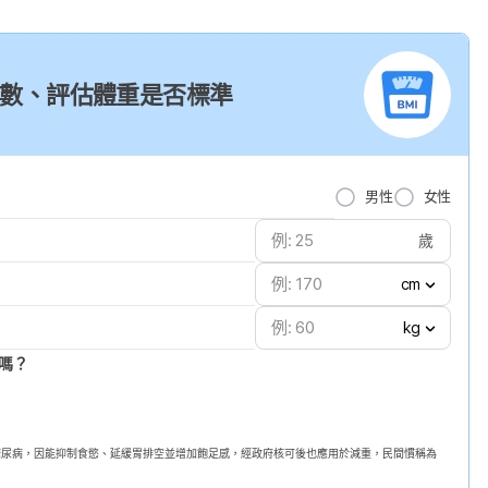
I 指數、評估體重是否標準
男性
女性
歲
cm
kg
嗎？
第二型糖尿病，因能抑制食慾、延緩胃排空並增加飽足感，經政府核可後也應用於減重，民間慣稱為