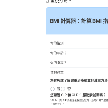
加重視打扮。
BMI 計算器：計算 BM
你的性別
你的年齡？
你的身高？
你的體重
您有興趣了解減重治療或其他減重方法
是
否
您聽過 GIP 和 GLP-1 腸泌素減重嗎？
*GLP-1 與 GIP 為腸泌素受體促效劑，原用於
「瘦瘦針」。