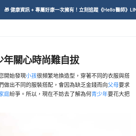
🎁 健康資訊 + 專屬好康一次擁有！立刻追蹤《Hello醫師》LINE
少年關心時尚難自拔
您開始發現
小孩
很頻繁地換造型，穿著不同的衣服與搭
們做出不同的服裝搭配，會因為缺乏金錢而向
父母
要求
家庭
紛爭。所以，現在不妨去了解為何
青少年
要花大把