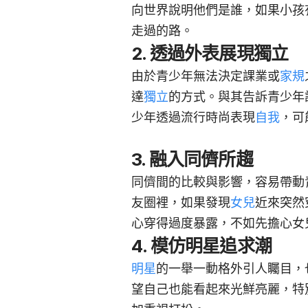
向世界說明他們是誰，如果小孩
走過的路。
2. 透過外表展現獨立
由於青少年無法決定課業或
家規
達
獨立
的方式。與其告訴青少年
少年透過流行時尚表現
自我
，可
3. 融入同儕所趨
同儕間的比較與影響，容易帶動
友圈裡，如果發現
女兒
近來突然
心穿得過度暴露，不如先擔心女
4. 模仿明星追求潮
明星
的一舉一動格外引人矚目，
望自己也能看起來光鮮亮麗，特