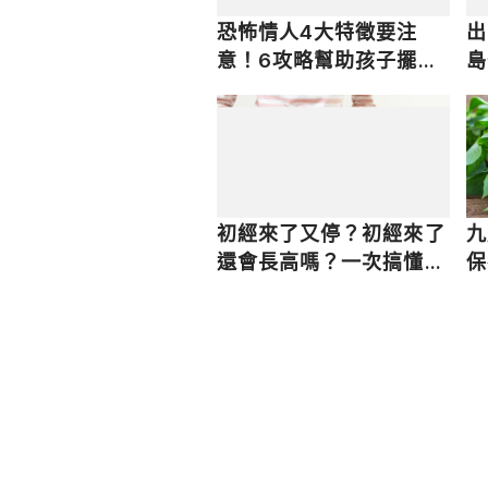
恐怖情人4大特徵要注
出
意！6攻略幫助孩子擺脫
島
恐怖情人，安全提分手
樂
初經來了又停？初經來了
九
還會長高嗎？一次搞懂初
保
經年齡、天數及前兆
篇