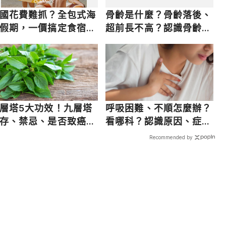
國花費難抓？全包式海
骨齡是什麼？骨齡落後、
假期，一價搞定食宿玩
超前長不高？認識骨齡的
，省錢更省心！
功用、檢查方法
層塔5大功效！九層塔
呼吸困難、不順怎麼辦？
存、禁忌、是否致癌一
看哪科？認識原因、症
搞懂
狀、治療
Recommended by
載入中