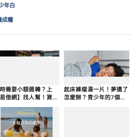
少年白
機成癮
時需要小額週轉？上
起床褲檔濕一片！夢遺了
易借網】找人幫！資金
怎麼辦？青少年的7個生
速到位
理疑問