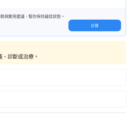
趨勢與實用建議，幫你保持最佳狀態。
計算
建議、診斷或治療。
mportant? 
http://www.livestrong.com/article/1002818-
Accessed May 12, 2017.
mportant? 
https://www.leaf.tv/articles/why-is-fashion-
ed May 12, 2017.