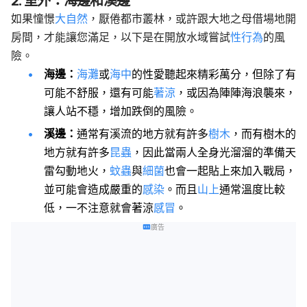
2. 室外：海邊和溪邊
如果憧憬
大自然
，厭倦都市叢林，或許跟大地之母借場地開
房間，才能讓您滿足，以下是在開放水域嘗試
性行為
的風
險。
海邊：
海灘
或
海中
的性愛聽起來精彩萬分，但除了有
可能不舒服，還有可能
著涼
，或因為陣陣海浪襲來，
讓人站不穩，增加跌倒的風險。
溪邊：
通常有溪流的地方就有許多
樹木
，而有樹木的
地方就有許多
昆蟲
，因此當兩人全身光溜溜的準備天
雷勾動地火，
蚊蟲
與
細菌
也會一起貼上來加入戰局，
並可能會造成嚴重的
感染
。而且
山上
通常溫度比較
低，一不注意就會著涼
感冒
。
廣告