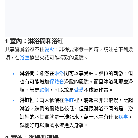
1. 室內：淋浴間和浴缸
共享鴛鴦浴忍不住
愛火
，非得要來戰一回時，請注意下列幾
項，在
浴室
擦出火花可能導致的風險。
淋浴間：
雖然在
淋浴
間可以享受站立體位的刺激，但
也有可能增加
保險套
滑脫的風險。而且沐浴乳那麼滑
順，若是
跌倒
，可以說是
做愛
不成反作古。
浴缸裡：
兩人依偎在
浴缸
裡，聽起來非常浪漫，比起
淋浴，跌倒的風險也較低。但是跟淋浴不同的是，浴
缸裡的水其實就是一灘死水，萬一水中有什麼
病毒
，
就剛好可以順著水流進入身體。