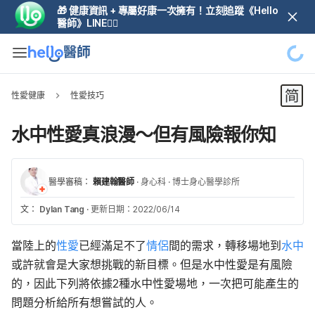
🎁 健康資訊 + 專屬好康一次擁有！立刻追蹤《Hello
醫師》LINE👆🏼
性愛健康
性愛技巧
水中性愛真浪漫～但有風險報你知
醫學審稿：
賴建翰醫師
·
身心科
·
博士身心醫學診所
文：
Dylan Tang
·
更新日期：2022/06/14
當陸上的
性愛
已經滿足不了
情侶
間的需求，轉移場地到
水中
或許就會是大家想挑戰的新目標。但是水中性愛是有風險
的，因此下列將依據2種水中性愛場地，一次把可能產生的
問題分析給所有想嘗試的人。