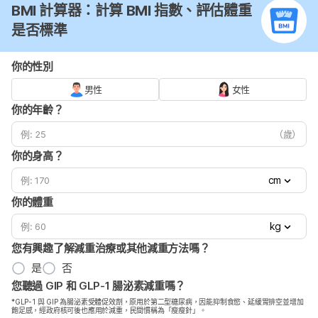
BMI 計算器：計算 BMI 指數、評估體重
是否標準
你的性別
男性
女性
你的年齡？
（歲）
你的身高？
cm
你的體重
kg
您有興趣了解減重治療或其他減重方法嗎？
是
否
您聽過 GIP 和 GLP-1 腸泌素減重嗎？
*GLP-1 與 GIP 為腸泌素受體促效劑，原用於第二型糖尿病，因能抑制食慾、延緩胃排空並增加
飽足感，經政府核可後也應用於減重，民間慣稱為「瘦瘦針」。