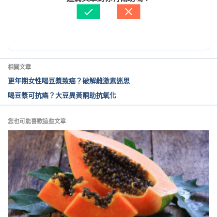
https://www.liver.org.tw/HEVideoView.php?sid=386
資料查核：
Hello 醫師
Accessed Mar 25, 2022
由 
張如青
 更新
食物的科學魔法！如何把豆漿變成豆花呢？（科技部
科技大觀園）
https://scitechvista.nat.gov.tw/Article/c000008/det
相關文章
ail?ID=824f27b3-1498-4766-9b02-
更年期女性喝豆漿致癌？破解雌激素迷思
c8808a3c9e94
 Accessed Mar 25, 2022
喝豆漿可抗癌？大豆異黃酮助抗氧化
豆腐補鈣，鹽滷、石膏哪種好？（台灣素食營養學
會）
https://www.twvns.org/info/faq/315-2016-06-
您也可能喜歡這些文章
21-08-02-35
 Accessed Mar 25, 2022
糖友看過來，營養師教你冰涼一「夏」（台中榮民總
醫院嘉義分院）
http://www.vhcy.gov.tw/UnitPage/RowViewDetail?
WebRowsID=0f2d99c8-d1c0-46ea-ad20-
07a3d9e74757&UnitID=588335b6-5dab-45fc-
84d2-0b3092e85daa&CompanyID=e8e0488e-