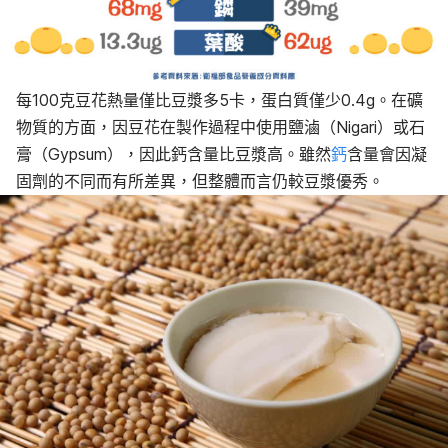
每100克豆花熱量僅比豆漿多5卡，蛋白質僅少0.4g。在礦
物質的方面，因豆花在製作過程中使用鹽滷（Nigari）或石
膏（Gypsum），因此鈣含量比豆漿高。雖然
鈣
含量會因凝
固劑的不同而有所差異，但整體而言仍較豆漿優秀。