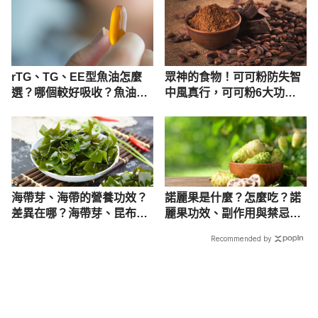
rTG、TG、EE型魚油怎麼
眾神的食物！可可粉防失智
選？哪個較好吸收？魚油型
中風真行，可可粉6大功
態挑選攻略
效、食用禁忌介紹
海帶芽、海帶的營養功效？
諾麗果是什麼？怎麼吃？諾
差異在哪？海帶芽、昆布好
麗果功效、副作用與禁忌一
處盤點
次看
Recommended by
載入中