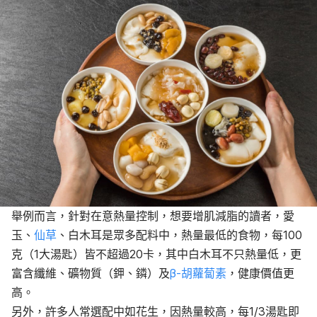
舉例而言，針對在意熱量控制，想要增肌減脂的讀者，愛
玉、
仙草
、白木耳是眾多配料中，熱量最低的食物，每100
克（1大湯匙）皆不超過20卡，其中白木耳不只熱量低，更
富含纖維、礦物質（鉀、鏻）及
β-胡蘿蔔素
，健康價值更
高。
另外，許多人常選配中如花生，因熱量較高，每1/3湯匙即