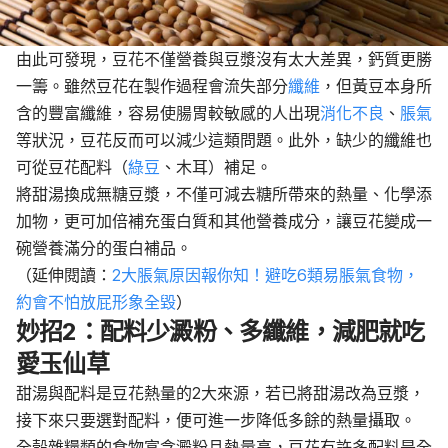
由此可發現，豆花不僅營養與豆漿沒有太大差異，鈣質更勝
一籌。雖然豆花在製作過程會流失部分
纖維
，但黃豆本身所
含的豐富纖維，容易使腸胃較敏感的人出現
消化不良
、
脹氣
等狀況，豆花反而可以減少這類問題。此外，缺少的纖維也
可從豆花配料（
綠豆
、木耳）補足。
將甜湯換成無糖豆漿，不僅可減去糖所帶來的熱量、化學添
加物，更可加倍補充蛋白質和其他營養成分，讓豆花變成一
碗營養滿分的蛋白補品。
（延伸閱讀：
2大脹氣原因報你知！避吃6類易脹氣食物，
約會不怕放屁形象全毀
）
妙招2：配料少澱粉、多纖維，減肥就吃
愛玉仙草
甜湯與配料是豆花熱量的2大來源，若已將甜湯改為豆漿，
接下來只要選對配料，便可進一步降低多餘的熱量攝取。
全榖雜糧類的食物富含澱粉且熱量高，豆花有許多配料是全