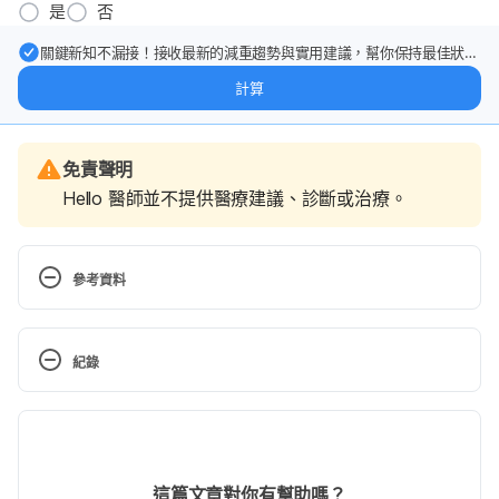
是
否
關鍵新知不漏接！接收最新的減重趨勢與實用建議，幫你保持最佳狀
態。
計算
免責聲明
Hello 醫師並不提供醫療建議、診斷或治療。
參考資料
暖暖入冬不吃胖（長庚醫訊）
https://docs.google.com/document/d/1W2CSGavZi
紀錄
4kdlI92q7JvLNvNDJqOLiOGtphKF2OT3QI/edit
Accessed Mar 25, 2022
現行版本
腸胃「氣噗噗」 翁贏雪醫師教我們如何消消氣（肝病
2025/09/19
防治學術基金會）
文： 
張凱安 Kyle Chang
這篇文章對你有幫助嗎？