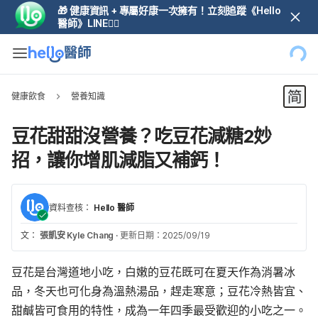
🎁 健康資訊 + 專屬好康一次擁有！立刻追蹤《Hello
醫師》LINE👆🏼
健康飲食
營養知識
豆花甜甜沒營養？吃豆花減糖2妙
招，讓你增肌減脂又補鈣！
資料查核：
Hello 醫師
文：
張凱安 Kyle Chang
·
更新日期：2025/09/19
豆花是台灣道地小吃，白嫩的豆花既可在夏天作為消暑冰
品，冬天也可化身為溫熱湯品，趕走寒意；豆花冷熱皆宜、
甜鹹皆可食用的特性，成為一年四季最受歡迎的小吃之一。