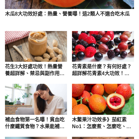
54a0-44bf-b10c-
d029c423f6e7&UnitDefaultTemplate=1
 Accessed 
木瓜8大功效好處：熱量、營養曝！這2類人不適合吃木瓜
Mar 25, 2022
清爽少糖少負擔 健康fun暑假！（衛福部）
https://www.hpa.gov.tw/Pages/Detail.aspx?
nodeid=1425&pid=9799
 Accessed Mar 25, 2022
食品營養成分資料庫（衛福部）
花生3大好處功效！熱量營
花青素是什麼？有何好處？
https://consumer.fda.gov.tw/Food/tfndDetail.aspx?
養超詳解、禁忌與副作用一
超詳解花青素4大功效！花
nodeID=178&f=0&id=2142
 Accessed Mar 25, 2022
次看
青素12大食物排行一次看
補血食物第一名曝！貧血吃
木鱉果汁功效多》茄紅素
什麼鐵質食物？水果能補血
No1：怎麼煮、怎麼吃、禁
嗎？
忌大解密