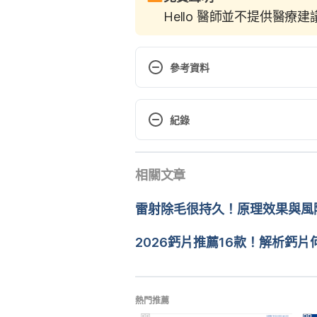
Hello 醫師並不提供醫療
參考資料
How to Safely Remove Nose Hair
紀錄
The 3 Golden Rules of Nose Hair
https://theidleman.com/blogs/g
現行版本
相關文章
2023/04/10
So You Wanna Safely Remove Yo
https://www.womenshealthmag.c
文： 
于承宇
雷射除毛很持久！原理效果與風
醫學審稿：
賴建翰醫師
由 
曹嘉儀
 更新
2026鈣片推薦16款！解析鈣
熱門推薦
PR
PR