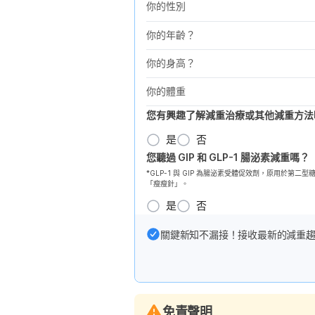
你的性別
你的年齡？
你的身高？
你的體重
您有興趣了解減重治療或其他減重方法
是
否
您聽過 GIP 和 GLP-1 腸泌素減重嗎？
*GLP-1 與 GIP 為腸泌素受體促效劑，原用於
「瘦瘦針」。
是
否
關鍵新知不漏接！接收最新的減重
免責聲明