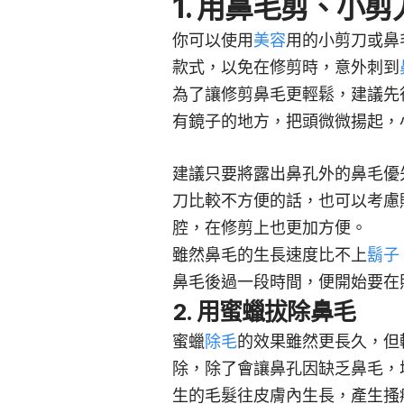
1. 用鼻毛剪、小
你可以使用
美容
用的小剪刀或鼻
款式，以免在修剪時，意外刺到
為了讓修剪鼻毛更輕鬆，建議先
有鏡子的地方，把頭微微揚起，
建議只要將露出鼻孔外的鼻毛優
刀比較不方便的話，也可以考慮
腔，在修剪上也更加方便。
雖然鼻毛的生長速度比不上
鬍子
鼻毛後過一段時間，便開始要在
2. 用蜜蠟拔除鼻毛
蜜蠟
除毛
的效果雖然更長久，但
除，除了會讓鼻孔因缺乏鼻毛，
生的毛髮往皮膚內生長，產生搔