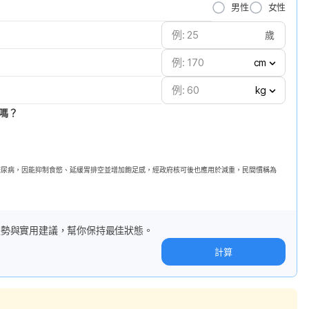
男性
女性
歲
cm
kg
嗎？
第二型糖尿病，因能抑制食慾、延緩胃排空並增加飽足感，經政府核可後也應用於減重，民間慣稱為
趨勢與實用建議，幫你保持最佳狀態。
計算