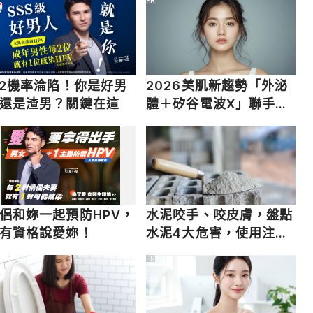
/2機率淪陷！你是好男
2026美肌新趨勢「外泌
還是渣男？關鍵在這
體＋矽谷電波X」聯手，
開啟高階養膚新世代
侶和妳一起預防HPV，
水泥咬手、咬皮膚，盤點
有資格說愛妳！
水泥4大危害，使用注意
事項一次看！
PR