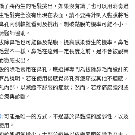
鑷子將內生的毛髮挑出，如果沒有鑷子也可以用消毒過
生毛髮完全沒有出現在表面，請不要將針刺入黏膜將毛
鼻孔內側較難看到及挑出，刺破黏膜的機率可能不小，
請醫師協助。
拔除鼻毛也可能傷及黏膜，提高感染發生的機率。鼻毛
毛髮不一樣，鼻毛在達到一定長度之前，是不會被觀察
而徹底拔出。
般的除毛膏用在鼻孔，應選擇專門為拔除鼻毛而設計的
商品說明。若在使用後感覺鼻孔有痠痛或其他不適感，
孔內部，以減緩不舒服的症狀；然而，若疼痛感強烈或
治療與診斷。
射
可能是唯一的方式，不過基於鼻黏膜的脆弱性，以及
使用。
的診所相當稀少，大部分還是以皮膚表面的除毛為主，