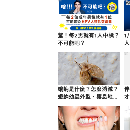
驚！每2男就有1人中標？
1
不可能吧？
人
PR
蛾蚋是什麼？怎麼消滅？
伴
蛾蚋幼蟲外型、棲息地與
才
壽命一次看