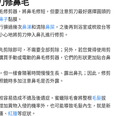
剪刀修鼻毛
毛修剪器，將鼻毛修短，但要注意剪刀最好選擇圓頭的
鼻子
黏膜。
行擤過幾次
鼻涕
和清除
鼻屎
，之後再到浴室或梳妝台等
小心地將剪刀伸入鼻孔進行修剪。
先剪除即可，不需要全部剪除；另外，若您覺得使用剪
購買手動或電動的鼻毛修剪器，它們的形狀更加貼合鼻
，但一樣會隨著時間慢慢生長、露出鼻孔；因此，修剪
照鏡時多加注意鼻毛是否外露。
較容易造成不適及後遺症。蜜蠟除毛會將整根
毛髮
拔
增加異物入侵的機率外，也可能導致毛髮內生，就是新
癢、
紅腫
等症狀。