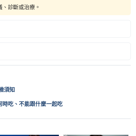
建議、診斷或治療。
. https://www.healthline.com/health/nose-hair-removal
 Grooming. 
rooming/the-3-golden-rules-of-nose-hair-grooming
ur Nose Hair… 
om/beauty/a28185188/how-to-get-rid-of-nose-hair/
險須知
片何時吃、不能跟什麼一起吃
PR