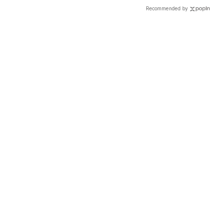
能呼吸困難
處！
Recommended by
載入中