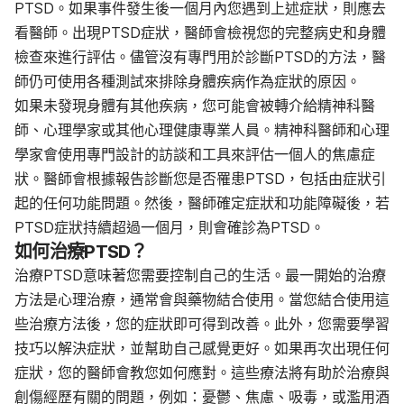
PTSD。如果事件發生後一個月內您遇到上述症狀，則應去
看醫師。出現PTSD症狀，醫師會檢視您的完整病史和身體
檢查來進行評估。儘管沒有專門用於診斷PTSD的方法，醫
師仍可使用各種測試來排除身體疾病作為症狀的原因。
如果未發現身體有其他疾病，您可能會被轉介給精神科醫
師、心理學家或其他心理健康專業人員。精神科醫師和心理
學家會使用專門設計的訪談和工具來評估一個人的焦慮症
狀。醫師會根據報告診斷您是否罹患PTSD，包括由症狀引
起的任何功能問題。然後，醫師確定症狀和功能障礙後，若
PTSD症狀持續超過一個月，則會確診為PTSD。
如何治療PTSD？
治療PTSD意味著您需要控制自己的生活。最一開始的治療
方法是心理治療，通常會與藥物結合使用。當您結合使用這
些治療方法後，您的症狀即可得到改善。此外，您需要學習
技巧以解決症狀，並幫助自己感覺更好。如果再次出現任何
症狀，您的醫師會教您如何應對。這些療法將有助於治療與
創傷經歷有關的問題，例如：憂鬱、焦慮、吸毒，或濫用酒