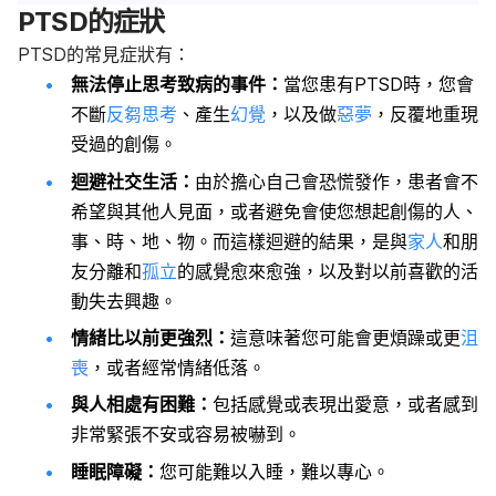
PTSD的症狀
PTSD的常見症狀有：
無法停止思考致病的事件：
當您患有PTSD時，您會
不斷
反芻思考
、產生
幻覺
，以及做
惡夢
，反覆地重現
受過的創傷。
迴避社交生活：
由於擔心自己會恐慌發作，患者會不
希望與其他人見面，或者避免會使您想起創傷的人、
事、時、地、物。而這樣迴避的結果，是與
家人
和朋
友分離和
孤立
的感覺愈來愈強，以及對以前喜歡的活
動失去興趣。
情緒比以前更強烈：
這意味著您可能會更煩躁或更
沮
喪
，或者經常情緒低落。
與人相處有困難：
包括感覺或表現出愛意，或者感到
非常緊張不安或容易被嚇到。
睡眠障礙：
您可能難以入睡，難以專心。