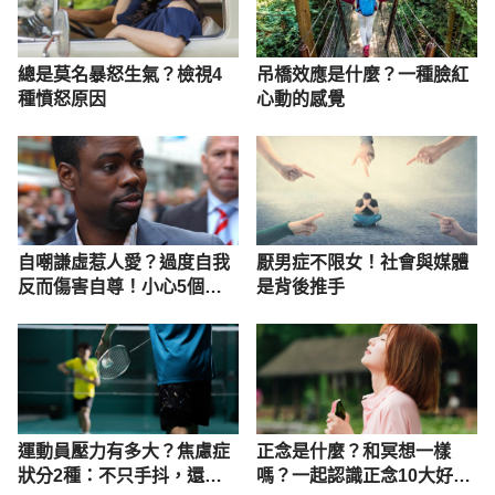
總是莫名暴怒生氣？檢視4
吊橋效應是什麼？一種臉紅
種憤怒原因
心動的感覺
自嘲謙虛惹人愛？過度自我
厭男症不限女！社會與媒體
反而傷害自尊！小心5個有
是背後推手
毒自嘲跡象
運動員壓力有多大？焦慮症
正念是什麼？和冥想一樣
狀分2種：不只手抖，還可
嗎？一起認識正念10大好