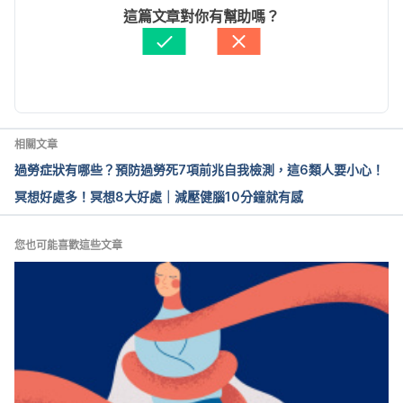
conditions/post-traumatic-stress-
文： 
Karen Lin
這篇文章對你有幫助嗎？
disorder/basics/definition/con-20022540. 
醫學審稿：
賴建翰醫師
Accessed July 18, 2016.
由 
vicky.chen
 更新
相關文章
過勞症狀有哪些？預防過勞死7項前兆自我檢測，這6類人要小心！
冥想好處多！冥想8大好處｜減壓健腦10分鐘就有感
您也可能喜歡這些文章