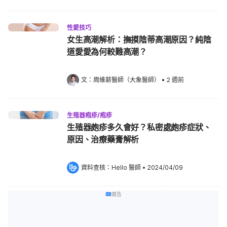
性愛技巧
女生高潮解析：撫摸陰蒂高潮原因？純陰
道愛愛為何較難高潮？
文：
周維薪醫師（大象醫師）
•
2 週前
生殖器疱疹/疱疹
生殖器皰疹多久會好？私密處皰疹症狀、
原因、治療藥膏解析
資料查核：
Hello 醫師
 •
2024/04/09
廣告