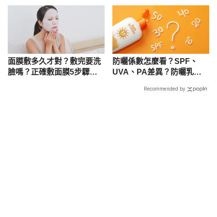
面膜敷多久才對？敷完要洗
防曬係數怎麼看？SPF、
臉嗎？正確敷面膜5步驟，
UVA、PA差異？防曬乳指
打造水煮蛋肌
數一篇搞懂！
Recommended by
載入中