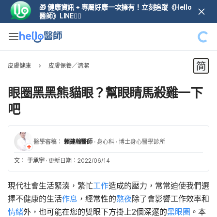
🎁 健康資訊 + 專屬好康一次擁有！立刻追蹤《Hello
醫師》LINE👆🏼
皮膚健康
皮膚保養／清潔
眼圈黑黑熊貓眼？幫眼睛馬殺雞一下
吧
醫學審稿：
賴建翰醫師
·
身心科
·
博士身心醫學診所
文：
于承宇
·
更新日期：2022/06/14
現代社會生活緊湊，繁忙
工作
造成的壓力，常常迫使我們選
擇不健康的生活
作息
，經常性的
熬夜
除了會影響工作效率和
情緒
外，也可能在您的雙眼下方掛上2個深邃的
黑眼圈
。本