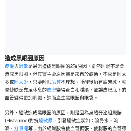
造成黑眼圈原因
疲倦
與
過敏
是最常造成黑眼圈的2項原因，雖然睡眠不足會
造成黑眼圈，但其實主要原因還是來自於疲倦，不管是睡太
多或
睡太少
，只要睡眠
品質
不理想、睡醒後仍有疲累感，就
會使缺乏充足休息的
皮膚
變得蒼白和腫脹，並讓皮膚底下的
血管變得更加明顯，進而產生黑眼圈與眼袋。
另外，過敏造成黑眼圈的原因，則是因為身體分泌組織胺
(Histamine)對抗
過敏原
，引發過敏症狀如：流鼻水、流
淚、
打噴嚏
等；由於組織胺會使血管擴張，使膨脹的血管讓