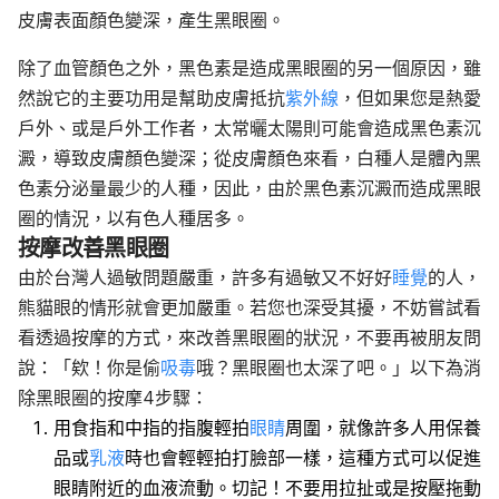
皮膚表面顏色變深，產生黑眼圈。
除了血管顏色之外，黑色素是造成黑眼圈的另一個原因，雖
然說它的主要功用是幫助皮膚抵抗
紫外線
，但如果您是熱愛
戶外、或是戶外工作者，太常曬太陽則可能會造成黑色素沉
澱，導致皮膚顏色變深；從皮膚顏色來看，白種人是體內黑
色素分泌量最少的人種，因此，由於黑色素沉澱而造成黑眼
圈的情況，以有色人種居多。
按摩改善黑眼圈
由於台灣人過敏問題嚴重，許多有過敏又不好好
睡覺
的人，
熊貓眼的情形就會更加嚴重。若您也深受其擾，不妨嘗試看
看透過按摩的方式，來改善黑眼圈的狀況，不要再被朋友問
說：「欸！你是偷
吸毒
哦？黑眼圈也太深了吧。」以下為消
除黑眼圈的按摩4步驟：
用食指和中指的指腹輕拍
眼睛
周圍，就像許多人用保養
品或
乳液
時也會輕輕拍打臉部一樣，這種方式可以促進
眼睛附近的血液流動。切記！不要用拉扯或是按壓拖動