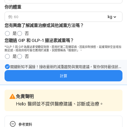
你的體重
kg
您有興趣了解減重治療或其他減重方法嗎？
是
否
您聽過 GIP 和 GLP-1 腸泌素減重嗎？
*GLP-1 與 GIP 為腸泌素受體促效劑，原用於第二型糖尿病，因能抑制食慾、延緩胃排空並增加
飽足感，經政府核可後也應用於減重，民間慣稱為「瘦瘦針」。
是
否
關鍵新知不漏接！接收最新的減重趨勢與實用建議，幫你保持最佳狀
態。
計算
免責聲明
Hello 醫師並不提供醫療建議、診斷或治療。
參考資料