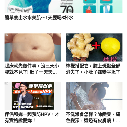
簡單養出水水美肌～1天要喝8杯水
PR
PR
起床就先做件事，沒三天小
檸檬搭配它，臉上斑點全部
腹就不見了! 肚子一天天變
消失了，小肚子都變平坦了
小！
PR
伴侶和妳一起預防HPV，才
不洗澡會怎樣？除變臭、膚
有資格說愛妳！
色變深，還恐有皮膚病！但
一天洗太多次也不好