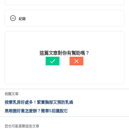
This 30-Sec Eye Massage Will Lighten Up Your 
Dark Circles. 
紀錄
https://www.healthline.com/health/beauty-skin-
care/massaging-dark-circles-under-eyes#1
現行版本
What Causes Dark Circles Under Your Eyes? 
2022/06/14
https://www.healthline.com/health/dark-circle-
文： 
于承宇
這篇文章對你有幫助嗎？
under-eyes
醫學審稿：
賴建翰醫師
由 
Dylan Tang
 更新
What causes dark circles under the eyes? 
https://www.medicalnewstoday.com/articles/3259
89.php
相關文章
What to know about hyperpigmentation. 
按摩乳房好處多！緊實胸部又預防乳癌
https://www.medicalnewstoday.com/articles/3238
黑眼圈好重怎麼辦？簡單5招擺脫它
08.php
您也可能喜歡這些文章