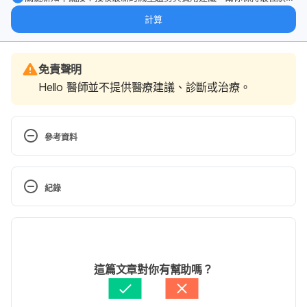
態。
計算
免責聲明
Hello 醫師並不提供醫療建議、診斷或治療。
參考資料
Alprazolam Pronunciation 
https://www.drugs.com/alprazolam.html. Accessed 
紀錄
July 6, 2016.
現行版本
Alprazolam (Oral Route) 
http://www.mayoclinic.org/drugs-
2024/04/10
supplements/alprazolam-oral-route/description/drg-
文： 
Weitseng Lin
這篇文章對你有幫助嗎？
20061040. Accessed July 6, 2016.
醫學審稿：
賴建翰醫師
由 
張凱安 Kyle Chang
 更新