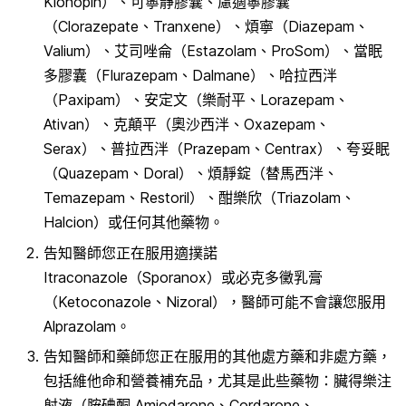
Klonopin）、可寧靜膠囊、慮適寧膠囊
（Clorazepate、Tranxene）、煩寧（Diazepam、
Valium）、艾司唑侖（Estazolam、ProSom）、當眠
多膠囊（Flurazepam、Dalmane）、哈拉西泮
（Paxipam）、安定文（樂耐平、Lorazepam、
Ativan）、克顛平（奧沙西泮、Oxazepam、
Serax）、普拉西泮（Prazepam、Centrax）、夸妥眠
（Quazepam、Doral）、煩靜錠（替馬西泮、
Temazepam、Restoril）、酣樂欣（Triazolam、
Halcion）或任何其他藥物。
告知醫師您正在服用適撲諾
Itraconazole（Sporanox）或必克多黴乳膏
（Ketoconazole、Nizoral），醫師可能不會讓您服用
Alprazolam。
告知醫師和藥師您正在服用的其他處方藥和非處方藥，
包括維他命和營養補充品，尤其是此些藥物：臟得樂注
射液（胺碘酮 Amiodarone、Cordarone、