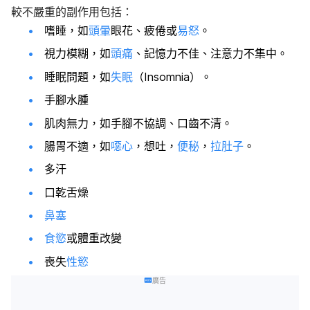
較不嚴重的副作用包括：
嗜睡，如
頭暈
眼花、疲倦或
易怒
。
視力模糊，如
頭痛
、記憶力不佳、注意力不集中。
睡眠問題，如
失眠
（Insomnia）。
手腳水腫
肌肉無力，如手腳不協調、口齒不清。
腸胃不適，如
噁心
，想吐，
便秘
，
拉肚子
。
多汗
口乾舌燥
鼻塞
食慾
或體重改變
喪失
性慾
廣告