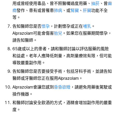
用或曾經使用毒品、曾不照醫囑過度用藥、
抽菸
、曾
癲
癇
發作、患有或曾罹患
肺病
、或
腎臟
、
肝臟
功能不全
等。
告知醫師您是否
懷孕
，計劃懷孕或正在
哺乳
。
Alprazolam可能會傷害
胎兒
。如果您在服藥期間懷孕，
請告知醫師。
65歲或以上的患者，請和醫師討論以評估服藥的風險
和益處。老年人應降低劑量，高劑量療效有限，但可能
導致嚴重副作用。
告知醫師您是否要接受手術，包括牙科手術，並請告知
醫師或牙醫師您正在服用Alprazolam。
Alprazolam會讓您感到
昏昏欲睡
，請避免用藥後駕駛或
操作機器。
和醫師討論安全飲酒的方式，酒精會增加副作用的嚴重
度。