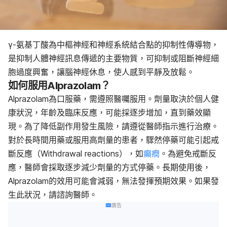
γ-氨基丁酸為中樞神經和神經系統結合點的抑制性傳導物，
是抑制人體神經訊息傳遞的主要物質，可抑制或阻斷神經細
胞過度興奮，讓腦神經休息，使人感到平靜及放鬆。
如何服用Alprazolam？
Alprazolam為口服藥，需遵照醫囑服用。劑量取決於個人健
康狀況，年齡及臨床反應，可能採逐步增加，直到藥效顯
現。為了降低副作用發生風險，請遵從醫師指示進行治療。
對於長時間用藥或服用高劑量的患者，驟然停藥可能引起戒
斷反應（Withdrawal reactions），如
癲癇
。為避免戒斷反
應，醫師會採取逐步減少劑量的方式停藥。長期使用後，
Alprazolam的效用可能會減弱，無法發揮預期效果。如果發
生此狀況，請諮詢醫師。
廣告