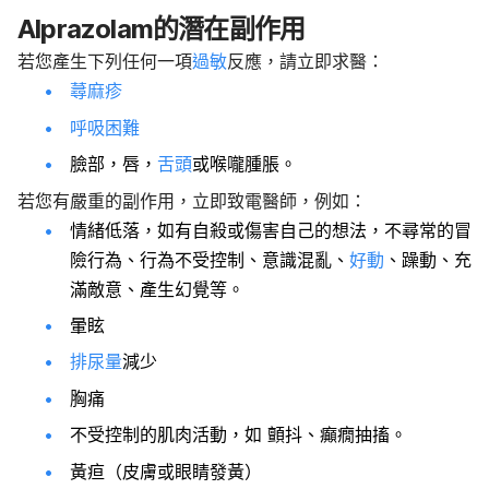
Alprazolam的潛在副作用
若您產生下列任何一項
過敏
反應，請立即求醫：
蕁麻疹
呼吸困難
臉部，唇，
舌頭
或喉嚨腫脹。
若您有嚴重的副作用，立即致電醫師，例如：
情緒低落，如有自殺或傷害自己的想法，不尋常的冒
險行為、行為不受控制、意識混亂、
好動
、躁動、充
滿敵意、產生幻覺等。
暈眩
排尿量
減少
胸痛
不受控制的肌肉活動，如 顫抖、癲癇抽搐。
黃疸（皮膚或眼睛發黃）