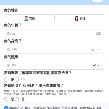
你的性別
男性
女性
你的年齡？
（歲）
你的身高？
cm
你的體重
kg
您有興趣了解減重治療或其他減重方法嗎？
是
否
您聽過 GIP 和 GLP-1 腸泌素減重嗎？
*GLP-1 與 GIP 為腸泌素受體促效劑，原用於第二型糖尿病，因能抑制食慾、延緩胃排空並增加
飽足感，經政府核可後也應用於減重，民間慣稱為「瘦瘦針」。
是
否
關鍵新知不漏接！接收最新的減重趨勢與實用建議，幫你保持最佳狀