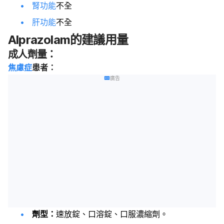
腎功能
不全
肝功能
不全
Alprazolam的建議用量
成人劑量：
焦慮症
患者：
廣告
劑型：
速放錠、口溶錠、口服濃縮劑。