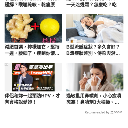
緩解？喉嚨乾咳、乾痛原因
一天吃幾顆？怎麼吃？吃多
解析
會怎樣？
PR
減肥首選，檸檬加它，堅持
B型流感症狀？多久會好？
一週，腰細了，瘦到你懷疑
B流症狀差別、傳染與潛伏
人生
期完整看
PR
伴侶和妳一起預防HPV，才
過敏亂用鼻噴劑，小心愈噴
有資格說愛妳！
愈塞！鼻噴劑3大種類、功
效與使用方法
Recommended by
載入中