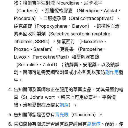
物；培爾吉平注射液 Nicardipine、尼卡地平
（Cardene）、冠達悅軟膠囊 （Nifedipine、Adalat、
Procardia）、口服避孕藥（Oral contraceptives）、
達克痛錠（Propoxyphene、Darvon）、選擇性血清
素再回收抑製劑（Selective serotonin reuptake
inhibitors, SSRIs），如氟西汀 （Fluoxetine、
Prozac、Sarafem）、克憂果 （Paroxetine，
Luvox、 Paroxetine/Paxil）和憂解膜衣錠
（Sertraline，Zoloft）；鎮靜藥、安眠藥，以及鎮靜
劑。醫師可能需要調整劑量或小心監測以預防
副作用
發
生。
告知醫師及藥師您正在服用的草藥產品，尤其是聖約翰
草（St. John’s wort ，臨床上可用於寧神、平衡情
緒，治療憂鬱症及婦女
調經
）。
告知醫師您是否患有
青光眼
（Glaucoma）。
告知醫師有關您是否患有或曾經患有
憂鬱症
、酗酒、使