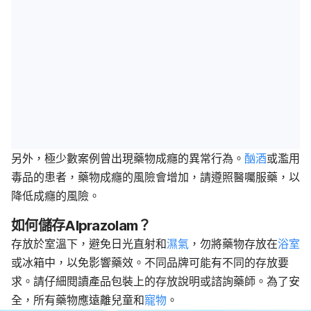
另外，極少數案例曾出現藥物成癮的異常行為。
酗酒
或濫用
毒品的患者，藥物成癮的風險會增加，請遵照醫囑服藥，以
降低成癮的風險。
如何儲存Alprazolam？
存放於室溫下，避免日光直射和
濕氣
，勿將藥物存放在
浴室
或冰箱中，以免影響藥效。不同品牌可能有不同的存放要
求。請仔細閱讀產品包裝上的存放說明或諮詢藥師。為了安
全，所有藥物應遠離兒童和
寵物
。