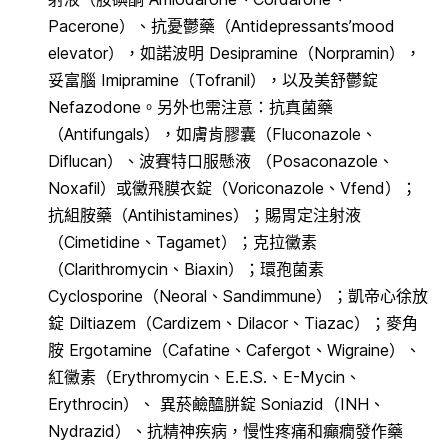
Pacerone）、抗憂鬱藥（Antidepressants’mood
elevator），如諾波明 Desipramine（Norpramin），
妥富腦 Imipramine（Tofranil），以及美舒鬱錠
Nefazodone。另外也需注意：抗真菌藥
（Antifungals），如膚肯膠囊（Fluconazole、
Diflucan）、波賽特口服懸液 （Posaconazole、
Noxafil）或黴飛膜衣錠（Voriconazole、Vfend）；
抗組胺藥（Antihistamines）；賜胃定注射液
（Cimetidine、Tagamet）；克拉黴素
（Clarithromycin、Biaxin）；環孢菌素
Cyclosporine（Neoral、Sandimmune）；凱帝心徐放
錠 Diltiazem（Cardizem、Dilacor、Tiazac）；麥角
胺 Ergotamine（Cafatine、Cafergot、Wigraine）、
紅黴素（Erythromycin、E.E.S.、E-Mycin、
Erythrocin）、 異菸鹼醯胼錠 Soniazid（INH、
Nydrazid）、抗精神疾病，慢性疼痛和癲癇發作藥