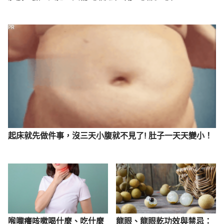
PR
起床就先做件事，沒三天小腹就不見了! 肚子一天天變小！
喉嚨癢咳嗽喝什麼、吃什麼
龍眼、龍眼乾功效與禁忌：