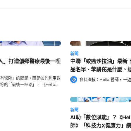
新聞
入」打造偏鄉醫療最後一哩
中聯「致癌沙拉油」最新
品名單、苯駢芘是什麼、
收、裁罰金額統整
有醫院」的問題，而是如何利用數
資料查核：
Hello 醫師
 •
一
一哩路」。 《Hello醫
說明什麼是「健康平權」？如何透
被好好照顧的未來」。 什麼是
康不平等仍普遍存在，特別是在原
新聞
歲，原住民族新生兒及嬰兒死亡率、
gital
AI助「數位賦能」？《Hel
正是透過數位介入，補足偏鄉缺乏專業人力的
師》「科技力X健康力」
h Equity）。 台灣 65