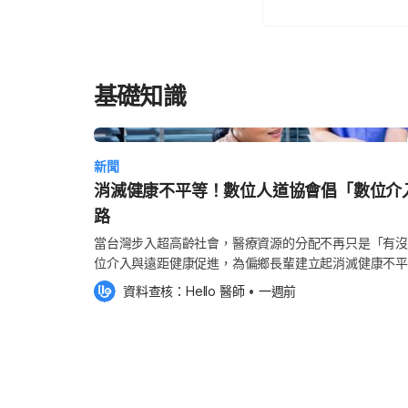
基礎知識
新聞
消滅健康不平等！數位人道協會倡「數位介
路
當台灣步入超高齡社會，醫療資源的分配不再只是「有沒
位介入與遠距健康促進，為偏鄉長輩建立起消滅健康不平等的「最後
師》為您專訪數位人道協會創辦人暨執行長潘人豪教授，
資料查核：
Hello 醫師
 •
一週前
過遠距健康促進的「數位介入」，讓每個長輩都能擁有「
「健康平權」？ 健康是基本人權，也是普世價值，但健
鄉部落。根據內政部統計，原住民族平均餘命較少8.17
三高相關疾病及事故死亡率，也都明顯高於或早於非原住民族。 數位人道協會（Di
Humanitarian Association, DHA）的角色，
空間，同時與既有健保體系形成互補，真正實現「健康平權」（Healt