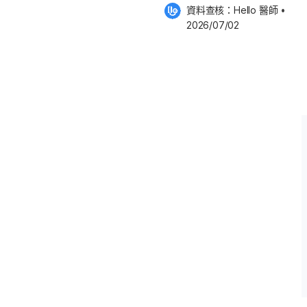
3名醫聚焦慢性病全人照
資料查核：
Hello 醫師
 •
出，偏鄉醫療推動數十年，過去成
式
2026/07/02
「南迴醫院」
醫院所需的人力缺口補起來」。
陷於追逐人力的困境。真正的健康
豪指出，目前政
「前端 Sifting（篩選）」，藉
預防，它可以是更多的衛教、更多
式」。 什麼是「遠距健康促
健康促進的活動。」潘人豪在接受
對於偏鄉長輩
成本」，例如：請一位物理治療師
，卻只能上一場 1 小時的課，社
0 到 300 位居家長輩，單場服務
cessibility)」與「可負擔性
上積分課程，目前造服員社群已達
乎有 2.5 萬人加入照護平台的課
 數位人道協會在推動遠距健康促進