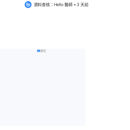
護新模
座 3重磅講者解析醫療新未來
資料查核：
Hello 醫師
 •
3 天前
廣告