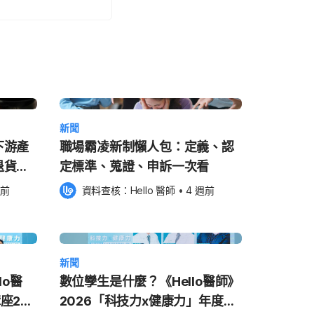
新聞
下游產
職場霸凌新制懶人包：定義、認
退貨回
定標準、蒐證、申訴一次看
週前
資料查核：
Hello 醫師
 •
4 週前
新聞
lo醫
數位孿生是什麼？《Hello醫師》
講座2
2026「科技力x健康力」年度講