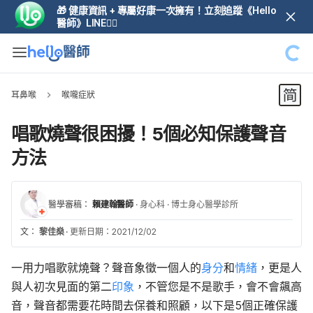
🎁 健康資訊 + 專屬好康一次擁有！立刻追蹤《Hello
醫師》LINE👆🏼
耳鼻喉
喉嚨症狀
唱歌燒聲很困擾！5個必知保護聲音
方法
醫學審稿：
賴建翰醫師
·
身心科
·
博士身心醫學診所
文：
黎佳燊
·
更新日期：2021/12/02
一用力唱歌就燒聲？聲音象徵一個人的
身分
和
情緒
，更是人
與人初次見面的第二
印象
，不管您是不是歌手，會不會飆高
音，聲音都需要花時間去保養和照顧，以下是5個正確保護