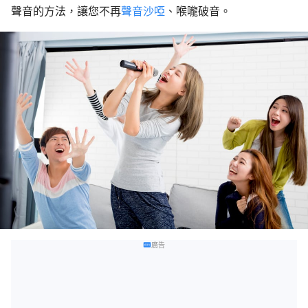
聲音的方法，讓您不再
聲音沙啞
、喉嚨破音。
廣告