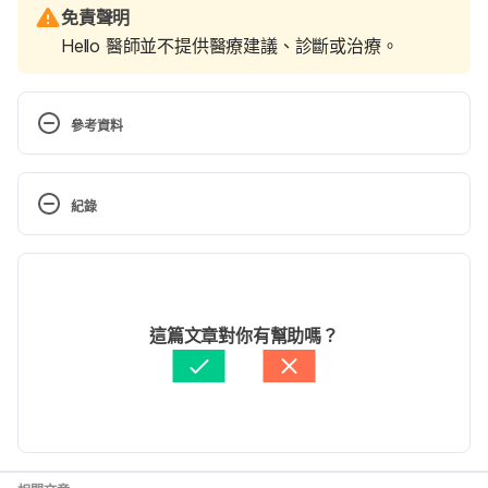
免責聲明
Hello 醫師並不提供醫療建議、診斷或治療。
參考資料
Five Tips to Keep Your Voice 
Healthy. https://majoringinmusic.com/five-tips-to-
紀錄
keep-your-voice-healthy/
現行版本
Voice Care Tips – Protect Your Singing Voice and 
Enhance Vocal Health! http://your-personal-singing-
2021/12/02
guide.com/voice-care.html
文： 
黎佳燊
這篇文章對你有幫助嗎？
醫學審稿：
賴建翰醫師
6 TOP TIPS TO KEEP YOUR VOICE 
由 
文子齊
 更新
HEALTHY. https://www.city-academy.com/news/6-
top-tips-to-keep-your-voice-healthy/
10 tips for singers to keep voices at 