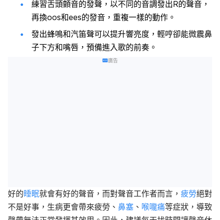
練習舌頭顫音的發聲，以不同的音調發出R的聲音，
再換oos和ees的發音，重複一樣的動作。
發出蜂鳴和汽笛聲可以提升響亮度，輕哼卻能微震鼻
子下方和嘴唇，預備進入歌的前奏。
廣告
好的
睡眠
就會有好的聲音，而對聲音工作者而言，
疲勞
絕對
不是好事，生病更會帶來疲勞、
鼻塞
、
喉嚨痛
等症狀，導致