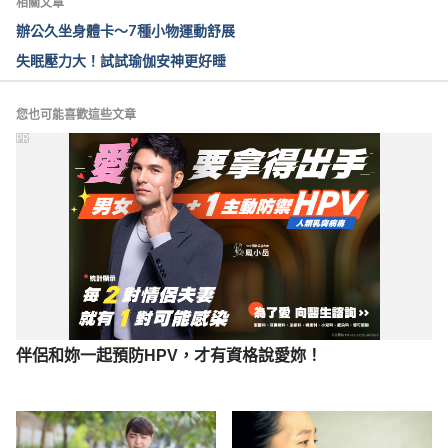
相關文章
prime. https://www.medicalnewstoday.com/release
辦公久坐身體卡～7種小物運動舒展
s/29118.php
失眠壓力大！試試瑜伽安神更好睡
10 Tips for a Healthy 
Voice. https://www.livescience.com/4078-10-tips-
您也可能喜歡這些文章
healthy-voice.html
PR
20 tips for singing auditions. https://www.musical-
creations.com/tips/auditioning/20-tips-prepare-
singing-audition/
伴侶和妳一起預防HPV，才有資格說愛妳！