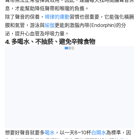
聲帶無法正常發揮其效用。因此，建議每天找時間讓聲音休
息，才能幫助降低聲帶和喉嚨的負擔。
除了聲音的保養，
規律的運動
習慣也很重要，它能強化橫膈
膜和氣管，游泳與
瑜伽
更能刺激腦內啡(Endorphin)的分
泌，提升心血管及呼吸力量。
4. 多喝水、不抽菸、避免辛辣食物
廣告
想要好聲音就要多
喝水
，以一天8~10杯
白開水
為標準，因