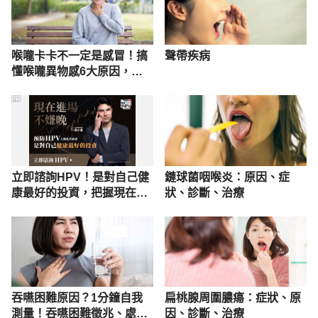
喉嚨卡卡不一定是感冒！搞
聲帶疾病
懂喉嚨異物感6大原因，及
早對症下藥
PR
立即諮詢HPV！是對自己健
鏈球菌咽喉炎：原因、症
康最好的投資，把握現在不
狀、診斷、治療
嫌晚！
吞嚥困難原因？1分鐘自我
扁桃腺周圍膿瘍：症狀、原
測量！吞嚥困難徵兆、處理
因、診斷、治療