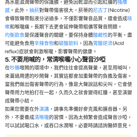
為水能滋潤聲帶的保護膜，避免因乾澀而引起紅腫的
搔癢
感
。此外，
抽菸
對聲帶傷害很大，菸蒂的
尼古丁
(Nicotine)
會導致聲帶黏液分泌過多，不僅影響聲音品質，還會造成
咳
嗽
和喉嚨痛，長期下去更會延伸聲帶粗儣等聲音問題。
均衡飲食
是保護聲音的關鍵，要保持身體
酸鹼性
的平衡，盡
可能避免食用
辛辣食物
和
碳酸飲料
，因為
胃酸逆流
(Acid
reflux)症狀會刺激喉嚨，影響聲帶的健康。
5. 不要用喊的，常清喉嚨小心聲音沙啞
在
吵雜
喧鬧的環境中，我們往往會提高聲量，甚至用喊叫，
來蓋過周遭的吵鬧聲，其實這都會加重聲帶的負擔及傷害。
當我們做出傷害聲帶的行為，像是大聲說話和尖叫，它會使
聲帶用力地拍打在一起，久而久之就會變得紅腫，甚至演變
成聲帶小結。
如果您需要在外
演講
，請事先準備好麥克風和擴音器。另
外，不要養成
清喉嚨
的習慣，因為太頻繁會造成聲音沙啞，
可以試試喝口水，或吞口水潤喉，必要時請諮詢醫師意見。