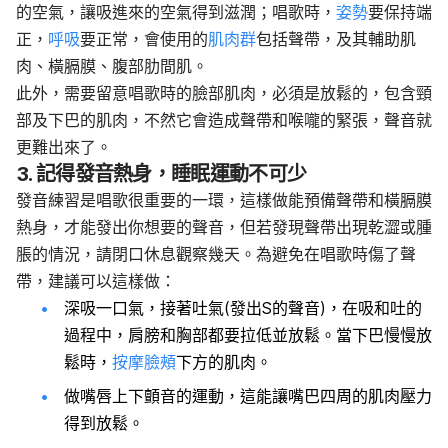
的空氣，讓吸進來的空氣得到滋潤；唱歌時，
姿勢
要保持端
正，
呼吸
要正常，會使用的
肌肉群
包括聲帶，及其輔助肌
肉、橫膈膜、腹部肋間肌。
此外，需要留意唱歌時的臉部肌肉，必須是放鬆的，包含頸
部及下巴的肌肉，不然它會造成聲帶和喉嚨的緊張，聲音就
更難出來了。
3. 記得發音熱身，睡眠運動不可少
發音練習是唱歌很重要的一環，這樣做能預備聲帶和橫膈膜
熱身，才能發出你想要的聲音，但若發現聲帶出現乾澀或腫
脹的情況，請閉口休息觀察幾天。為避免在唱歌時傷了聲
帶，建議可以這樣做：
深吸一口氣，接著吐氣(發出S的聲音)，在吸和吐的
過程中，肩膀和胸部都要拉低並放鬆。當下巴慢慢放
鬆時，
按摩臉頰
下方的肌肉。
做嘴唇上下顫音的運動，這能讓嘴巴四周的肌肉壓力
得到放鬆。