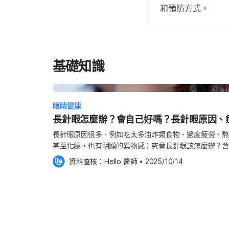
和預防方式。
基礎知識
眼睛健康
長針眼怎麼辦？會自己好嗎？長針眼原因、
長針眼原因很多，例如吃太多油炸類食物、過度疲勞、熬
甚至化膿，也有明顯的異物感；究竟長針眼該怎麼辦？會
自己好嗎？多久會好？《Hello醫師》帶您深入了解長
資料查核：
Hello 醫師
 •
2025/10/14
一次解答關於針眼的各種常見疑問。 針眼是什麼？認識
腫」，也稱作「瞼腺炎」，指眼瞼皮脂腺堵塞，引起腺體
膿炎症；台語俗稱「目針」或「目狗針」（ba̍k-káu-t
膿包，產生刺痛及異物感，好像有一根針刺在眼睛裡面。
中有許多腺體，包括麥氏腺、蔡氏腺及莫氏腺，這些瞼板
面形成脂質層，避免淚水過度蒸發。 當某些因素造成瞼板腺堵塞、油脂分泌不順，或發生