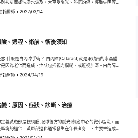
小則被灰塵或洗澡水波及，大至受陽光、熱氣灼傷，導致失明等，
，會聚集在脈絡膜和視網膜色素上皮層(Retinal pigment
運動，或出外工作都可能會發生，因此這裡會介紹三種眼睛的潛在
導致黃斑部腫脹，進而引發視力退化。 濕性黃斑部病變的風險因
建翰醫師
•
2022/03/14
式。 常見傷害1：眼睛小輕傷 人的眼睛很精緻脆弱，即使小事
濕性黃斑部病變較常發生在65歲以上的老年
發炎，稱為過敏性結膜炎；常發生在有過敏體質的族群。 常見
可能，例如：眼睛吹到強風可能會傷到眼周的組織與肌膚，造成眼
傳與基因：此疾病與遺傳有關，研究已發現有幾個基因與濕性黃斑
、塵螨及灰塵等；過敏性結膜炎的症狀會在出現後數小時逐漸緩
割傷，如果眼睛意外吹到風、甚至跑進不明塵粒或物質，而割傷眼
或是常常暴露在煙霧中，會大幅增加罹患的機率。 研究發現，肥
慢性結膜炎有何不同？ 結膜炎也可依症狀持續的時間，區分為急
等是否有受傷。另外，從事拳擊、摔跤、武術，以及球類等高強度
病變的初、中期，比一般人更有可能衍發出比較嚴重的症狀。 有
炎等2種： 急性結膜炎 急性結膜炎的症狀通常在4週內改善，主
風險、過程、術前、術後須知
會增加眼睛受傷的風險，若眼睛受到的傷害比較輕微，多數人在家
ascular disease)的患者，更有可能出現黃斑部病變。 濕性黃斑
所導致；症狀較慢性結膜炎嚴重，且傳染力強，當家中有1人感
伸閱讀：眼睛保健必看！這6種維生素能鞏固眼睛的健康） 常見
療 以下資訊並非醫療診斷，想要有進一步的資訊，請隨時諮詢您
難以倖免。 慢性結膜炎 慢性結膜炎的症狀持續超過4週以上，
 若塵土或沙子等微小物質吹到眼睛裡，眼睛表面可能會被劃傷，
 什麼是白內障手術？ 白內障(Cataract)就是眼睛內的水晶體
濕性黃斑部病變？ 醫師可能會檢視你的醫療與家族病史，並進行
睫毛倒
光敏感等現象，另外，角膜刮傷(Corneal abrasions)會提
常是因為老化而造成，症狀包括視力模糊，或近視加深。白內障手
檢測，像是： 眼底檢查：醫師會點眼藥水讓你的
炎、甲狀腺亢進或免疫疾病，症狀相對較緩和且不具傳染力。 結
的風險，進而加深眼睛的健康疑慮，甚至導致失明。因此，若發生
(Vitreous，眼睛內部的透明層)，而大多數情況下，手術後醫
用儀器檢查眼底。醫師主要是看黃斑部後方的一種黃色顆粒，稱作
結膜炎初期通常症狀不明顯，前期會有眼瞼腫脹、眼睛不適感，或
建翰醫師
•
2024/04/19
就醫。 常見傷害3：眼睛的灼傷 陽光、熱氣、燃料、化學物
體。 為什麼需要進行白內障手術？ 當白內障影響到您的日常生
)，因為黃斑部病變的患者通常會有非常多的隱結。 檢查中央視力是否
隻眼睛會先後出現症狀。 細菌性結膜炎眼睛的分泌物較
可能灼傷眼睛，比較嚴重的情況，例如：鄰近火爐或發生爆炸，臉
看不清楚、無法開車、無法像往常一樣讀書或看電視、無法下廚、
阿姆斯勒方格表(Amsler grid)來檢查；黃斑部病變的患者看到
的分泌物，而病毒性結膜炎的分泌物則較稀薄。 此外，急性
以下是兩種常見的分類，供大家參考： 化學物質：燃料、
庭院、別人離你很近或燈光很強時看不清楚對方的臉、周遭的東西
、破碎、扭曲的情形。 進行螢光眼底血管攝影(Fluorescein
狀也略有不同，以下分別說明： 急性結膜炎症狀 眼瞼紅、結
清潔劑、肥料)等化學物質流入眼睛，可能會造成嚴重的傷害。眼
有以上症狀，就必須做白內障手術，而且，白內障也會影響到其他
y)：醫師會注射螢光顯影劑至你的手臂血管，然後這些顯影劑會流到眼
小時來判定傷害的嚴重度。 光線灼傷：太陽或燈光的輻
病變：原因、症狀、診斷、治療
障手術的風險因素 白內障手術隨時都可做，不需要等到視力已經
醫師會用一種攝影機拍攝顯影劑通過血管的情形，這些照片就會顯
很常見，若沒有戴太陽眼鏡，太過刺眼的陽光從積雪或水反射後，
而手術可能出現的問題為囊袋模糊(Blurred bag)，會發生這
否異常。 進行循血綠眼底攝影(Indocyanine green
在這種情況下，請勿觸摸或揉眼睛，並等到眼睛完全復原再戴隱形
的晶體細胞再生，而導致視力模糊、出現類似白內障的症狀；要治
y)：就像螢光眼底血管攝影，這種檢測法也會用到顯影劑，可用來確認
定義黃斑部是視網膜(眼球後方的感光薄膜)中心的微小區塊，而
一步受傷
症很少見，但可能會出現： 移除
所得知的結果，或是用來辨認黃斑部病變的種類。 進行光學同調
該區塊的退化。黃斑部退化通常發生在年長者身上，主要會造成視
析，幫助確認感染原因。 結膜炎會自己好嗎？多久會
 coherence tomography)：這種非侵略性的檢測可顯示出詳細的
斑部病變(Age-related macular degeneration,
？ 急性結膜炎通常會在1~2週內會自行恢復，視個人免疫力而
建翰醫師
•
2021/01/24