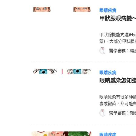
cholestero
助，因為有些病毒會在角膜（Co
病變的症狀可能不只
瞳孔間的天然水晶
就是其中一種。這
高。 老年性黃斑
任何相關內容合作、
央視力異常 難以看清顏色或事物的細節 這些狀況可能就是黃斑部病變的症狀；若你
眼睛疾病
網膜，到了視網膜
能會堵住不好的血
訊，請隨時諮詢您
info@helloyishi.co
超過50歲，更需特別注意。 乾性黃斑部病變的原因 目前
甲狀腺眼病變
澈，才能讓視網膜
復視力，因此在過
若眼睛裡有隱結形
成因，但研究顯示
清。 罹患白內障的原因是什麼？ 水晶體的成分主要為水與蛋白質。正常來說，水晶
的地方在於，熱雷
用阿姆斯勒方格表(A
部病變的風險因素 有
體會維持清澈，讓
織，因此這種療法
甲狀腺機能亢進(Hy
您可能罹患了老年
歲以上的老年人風險較高。 家族遺傳：已有研究發現有幾
狀，在水晶體上形
黃斑部移植手術 黃斑部
蒙)。大部分甲狀
緩黃斑病變惡化、預防視
相關。 種族：白人罹患的風險較高。 抽菸者：抽菸者的罹患風險為一般人的3~4
以下是導致白內障的風險因素，請多留意：
稍微轉動一點，再
(Graves’ di
(Anti-angioge
倍。 肥胖：研究發現，肥胖者在乾性黃斑部病變的初、中期，比一般人更有可能衍
醫學審稿：
賴
(Hypertension) 肥胖(點此可計算身體質量指數BMI) 抽菸 家族病史 長期使用皮質類
雖然黃斑部移植手
茲氏眼病變又稱甲狀腺眼
surgery) 黃斑部轉位手術 老年性黃斑部病變的生活調整與
發出比較嚴重的症狀。心
固醇(Corticosteroid)藥物 眼睛曾受傷或發炎 眼睛曾
來說可是非常有效
胞攻擊甲狀腺，導
居家療法可能有助於改善老年性黃斑部
者，有更高的風險出現黃斑部病變。 乾性黃
(Hormone Replacement Therapy
置，病情還是會惡
的蛋白質，所以當
動、保持健康的生活習慣，
療診斷，想要有進
下是白內障的潛在
眼睛疾病
療法 下列生活調整及居
的結締組織以及眼
諮詢您的醫師，以
醫師可能會檢視你
查眼睛，確認是否罹患白內障。 視線模糊不清 晚
鏡：若有在戴一般
眼睛感染怎知
狀腺眼病變的機率，
測，像是： 眼底檢查：醫師會點眼藥水讓你的瞳孔擴張，然後再用儀器檢查眼底。
鮮豔 光線，如燈光或陽光變刺眼時，光線周圍可能出現光圈。 其中一隻眼睛出現影
具：有很多放大工
著地高於常人。 甲
醫師主要是看黃斑部
像重疊；隨著白內障惡化，這個
含手持放大鏡、放
肪組織會腫脹，以
眼睛感染有很多種
患者通常會有非常多的隱結。 檢查中央視力是否有問
戴上抗紫外線的太
攝，再將放大的景
受損。這種疾病可能引發的症狀如下： 
毒或黴菌，都可能
格表(Amsler 
物，例如富含以下維生素
的字體大小、調整
致眼睛乾澀、發炎、
險，但大多數情況，
曲的情形。 進行螢光眼底血管攝影(Fluorescein angiography)：醫師會注射螢光顯
物：深綠色蔬菜、
醫學審稿：
賴
使用電子閱讀器和
眼，或是看起來像
染的人，會感到眼
影劑至你的手臂血
含葉黃素(Lutein
慧型手機的應用程
就無法正常運動，可
的分泌物(有時甚至
機拍攝顯影劑通過
藍、蕪菁葉、芥藍
能夠輔助視力的工
腺眼病變的診斷與治
的眼睛受感染，但
進行循血綠眼底攝影(In
2024葉黃素推薦最新
質的電視螢幕也很
會自行復原。然而
眼睛疾病