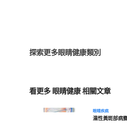
過敏、細菌感染，就可能引起發炎，造成針眼；長針眼的常見原因包
或油性膚質，可能因瞼板腺阻塞而引發針眼 頻繁揉眼睛，導致眼周的眼輪肌收縮，堵塞腺
體開口；揉眼睛也會讓手上的細菌容易侵入腺體。 毛巾、枕套等經常接觸眼睛的用品，未
定期更換或清潔，滋生大量細菌。 經常食用油炸或富含油脂的食物，例如堅果類、巧克力
等甜點、零食或口味辛辣的重口味食物。 過度疲勞、睡眠不足或用眼過度，引起內分泌失
調。 （延伸閱讀：揉眼睛竟角膜破裂？揉眼睛5大問題公開！3招改善乾癢避免揉眼） 最容
易長針眼的5種人 眼睛頻繁過敏者 體質屬於油性膚質，瞼板腺分泌過度旺盛 有眼瞼炎、酒
糟性皮膚炎、脂漏性皮膚炎等問題者，容易因發炎而併發針眼 油脂分泌較旺盛的青
探索更多眼睛健康類別
作經常需要輪班或熬夜的人 針眼（麥粒腫）、霰粒腫的差異？ 麥粒腫和霰粒腫的臨床表現
類似，實際上乃不同疾病： 針眼（麥粒腫） 霰粒腫 形成原因 毛囊或腺體的急性細菌感染
麥氏腺體慢性發炎所致 病灶位置 多位於眼瞼邊緣上（腺體開口） 距離眼瞼邊緣較遠（內側
腺體） 疼痛感 疼痛或不適感較明顯 較不痛 針眼長在裡面？針眼依感染位置分2種 針眼依感
染位置可細分為「外麥粒腫」及「內麥粒腫」，又稱外針眼、內針眼：
眼）：較常見，發生於表淺的睫毛皮脂腺或汗腺，會形成
看更多 眼睛健康 相關文章
或異物感，發炎時間一般較短。 內麥粒腫（內針眼）：發生於較靠內側的瞼板腺內，雖然
較少見，但發炎時間長，而且疼痛感較強烈。 長針眼初期症狀、前兆 長針眼的初期症狀包
括： 眼皮發紅、腫脹 眼皮變重、張眼困難 眼淚或分泌物變多 眼皮摸起來有會痛的小硬塊
通常約1~3天後，針眼就會形成明顯的膿包，此時若未
眼睛疾病
包，或擅自用指甲去擠，發炎可能會惡化，導致視力模糊
濕性黃斑部病
至造成二次細菌感染，引發蜂窩性組織炎。 長針眼怎麼