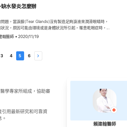
視力有改變的情形，請您立即尋求專業的醫療協助。 眼睛感染的
到顯影劑，可用來確認螢光眼底血管攝影所得知的結果，或是用來
ga-3 Fatty Acids)的食物：海鮮和水果。 如何改善白內障？
助閱讀等等的日常生活，也可降低跌倒的機率。 慎思日常交通方
變化，除非動刀治療，否則可能無法恢復原狀。 治療的目的主要
～缺水發炎怎麼辦
膜受傷，以及角膜受傷後，癒合過程中形成疤痕，進而影響視力。
coherence
藥物療法被證實，能有效治療白內障，因此現階段若罹患白內障，
，請務必諮詢您的醫師，看看以你的情況來說開車是否安全。交通
睛腫脹，並且舒緩患者的不適。一般而言，發病初期使用眼用潤滑
hilis)感染，有可能會導致青光眼(Glaucoma)。除此之外，眼睛
y)：這種非侵略性的檢測可顯示出詳細的視網膜剖面照，並辨認出視網
唯一的改善方式，如果對於白內障手術有任何疑問，還請諮詢醫
是晚上開車時要特別小心，尤其是晚上開車，請盡量使用大眾交通
bricants，即俗稱的人工淚液)與護目鏡便足夠。患者可以服用阿斯匹靈
視，例如披衣菌(Chlamydia)通常不會有明顯症狀，但是如果
脹之處；這些現象有可能就是視網膜後方的血管滲漏出液體所造成
題，當淚腺(Tear Glands)沒有製造足夠淚液來潤滑眼睛時，
Hello Health Group 並不提供醫療建議、診斷與治療。
友幫忙。 尋求幫助：罹患黃斑部病變對生活來說有諸多不便，患
生(Naproxen)、布洛芬(Ibuprofen)等藥物來緩解疼痛與發炎。 如果
不孕和心臟病。 眼睛感染的原因是什麼？ 1. 刺激、受傷 刺激與
的狀況，原因可能由環境或是身體狀況所引起，罹患乾眼症時，病
方式，情緒也必須歷經起起伏伏。可以考慮找醫院的輔導員、參加
，您可能會需要服用免疫抑制劑(Immunosuppressants)，
染，例如眼睛接觸到少量化學物質受到刺激時，很容易因為受傷而
施來降低惡化速度，像是多補充維生素、養成健康飲食、戒菸等。
或不適，可以參考處置乾眼症的方式，來舒緩症狀，改善眼睛情
的親朋好友相處。 若您有任何疑慮，請諮詢醫師，
ednisolone)，以減弱免疫系統之作用、避免身體產生不正常的抗
建翰醫師
•
2020/11/19
形眼鏡的人，更是如此。有些類型的眼睛感染，可能在短時間內就
年性黃斑部病變並不會影響到周邊視力，所以通常不會造成完全失
患乾眼症 環境是引起乾眼症最常見的原因，因此要選擇良好的居
護。
或病症太過嚴重，視神經受到壓迫，醫師可能會建議您接受手術治
. 披衣菌、淋病(Gonorrhea) 雖然披衣菌、淋病是常見的性傳染
者的中央視力，而中央視力對於開車、看書、辨認他人的臉來說可
量避免香菸、強風，以及空氣污染的地方，這樣可以降低罹患乾眼
lth Group 並不提供醫療建議、診斷或治療。
使人感染結膜炎(Conjunctivitis)，感染的途徑可能是直接接觸
此，患者可以尋求視力復健專家、職能治療師、眼科醫師等等的幫
症的風險，例如從事騎機車、騎馬、滑雪等運動時配戴護目鏡，也
3
4
5
6
如精液，或是感覺會癢時，用已經摸過受到感染的生殖器部位後，
入鏡片：某些雙眼病情都很嚴重的患
加脂肪酸 Omega−3脂肪酸(Omega-3 Fatty Acids) 經證
已經受到感染的母親，若有剛出生的新生嬰兒，則嬰兒有很高的風
鏡片至其中一眼。這個鏡片看起來像迷你塑膠管，當中含有許多鏡
炎狀況，特別是眼睛的發炎狀況，因此，試著多吃一些富含這種營
 單純疱疹(Herpes simplex) 眼睛感染單純疱疹這個常見皮膚病
範圍，不管是看遠還是看近的視力都能改善，但是改善的視野很狹
症情況。 治療乾眼症的藥物 使用眼藥水、人工淚液，
衣菌或淋病的方式相似。疱疹會使角膜形成凹陷與潰瘍，因此很容
中生活的患者辨識路標與交通號誌。 乾性黃斑部病變的生
物前，建議患者先諮詢過醫師，有些藥物能很快緩解症狀，然而，
導致視力受損。 4. 帶狀疱疹(Shingles) 帶狀疱疹，是常見造
下列生活調整及居家療法可能有助於改善乾性黃斑部病變： 戒
停藥。另外，許多坊間眼藥水都含有防腐劑，可能對眼睛造成不良
npox)的病毒，如果您在觸摸潰瘍後，又再揉眼睛，也會導致眼睛受
最好使用無防腐劑的藥水。 使用眼瞼發炎的藥物：當眼瞼發炎
領域醫學專家所組成，協助審
會侵襲視神經，導致眼睛腫脹、疼痛，引流液體。帶狀疱疹是普遍
菜、花椰菜、豌豆等等都富含抗氧化劑，而葉黃素(Lutein)、玉
(Oil Gland)很難分泌油脂到眼淚中，缺乏油脂的情況下，眼淚
人，眼睛感染的主要因素，年長的人，更是容易受到帶狀疱疹影
thin)，對黃斑部病變患者都很有幫助。富含鋅的食物也很有幫助，例
，因此，醫師依判斷可能開立抗生素，幫助抑制發炎。 使用刺激
菌性角膜炎(Keratitis) 這是一般常見潛伏在皮膚、嘴巴與鼻子的
肉、豬肉、羊肉、牛奶、起司、優格、全榖麥片、全麥麵包等等。
藥物能幫助腺體製造淚液，稱作膽鹼性藥物(Cholinergics)或
並引用最新研究和可靠資
成的角膜感染。健康的人，因為角膜上方有上皮細胞保護，而不易
的選擇，像是橄欖油。研究指出，食用富含omega-3脂肪酸的
眼藥水來控制角膜發炎： 透過能抑制免疫系統的處方藥環孢靈
息。
膜位於眼球最前方，是透明無色的，戴隱形眼鏡或免疫系統較差的
魚、核桃等，可降低老年性黃斑部病變惡化，但是食用omega-
e)或皮質類固醇(Corticosteroids)，這樣的藥物能幫助處理眼睛表面發
賴建翰醫師
侵入角膜，而造成角膜炎。
）並沒有同樣的效果。（葉黃素推薦閱讀：2024葉黃素推薦最新