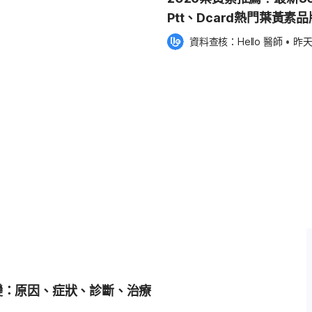
括： 瞼板腺分泌旺盛
Ptt、Dcard熱門葉黃素
資料查核：
Hello 醫師
 •
昨
少年 工
 外麥粒腫（外針
腫脹的黃色膿包，造成疼痛、刺癢
妥善處置，使用未消毒的針去刺破膿
、發燒或頭痛等較嚴重的症狀，甚
變：原因、症狀、診斷、治療
辦？快速治療靠藥膏、眼藥水和熱