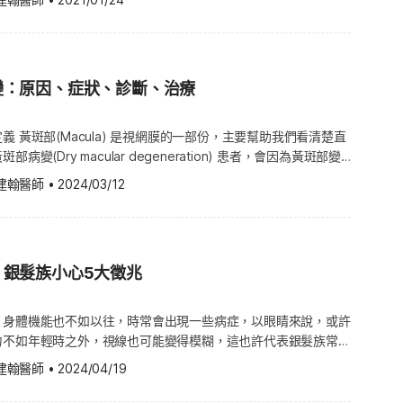
辨認出視網膜變薄、變厚、腫脹之處；這些現象有可能就是視網膜
斑部病變：黃斑部形成黃色的沉積物，稱
出現併發症。 治療方式依據致病因素而不同： 病
止手術，改天再動刀。 若出現併發症，可能會影響到
性黃斑部病變？ 目前最有效的療法是
上小的黃色小點 Drusen)。隨著隱結的形成、擴大，患者的視力
予抗生素（Antibiotics）、眼
要再動一次手術。請諮詢外科醫師以了解風險的細節。手術前，請
i-angiogenic drugs)。血管新生指的就是新血管的生成，在身
物體變得扭曲或模糊，後期更會造成組織壞死。起初患者的視力只
因，並且對症下藥。例如結膜
與併發症。若有疑慮，請諮詢醫師或外科醫師以了解更多資訊。
長扮演著舉足輕重的角色。但是，某些疾病會出現血管異常增生的
，最終可能完全失明。 濕性黃斑部病變：黃斑部下方的血管不正
，首先須遠離過敏原，使用過敏治療藥物，如抗組織胺來緩解症
備與過程 手術前要準備什麼 醫師會評估您的健康狀況，以決定
老年性黃斑部病變。現行的抗血管新生療法主要是減少一種蛋白質
變：原因、症狀、診斷、治療
滲透至視網膜，這種現象被稱為脈絡膜新生血管(Choroidal
醫師會檢查您的眼睛與視力，以決定哪種人工水晶體適合您，讓您
ascular endothelial growth factor, VEGF)。血管內皮
ization)，會造成所見影像扭曲變形、視力模糊或看見黑點，而出血區
~7天；1週後，症狀即可獲得明顯改善。 結膜炎會傳染嗎？可以
 白內障手術的過程 手術時間通常為 30 分鐘。 醫
與黃斑部的血管異常增生，因此這些藥物被歸類為抗血管內皮因子
分老年性黃斑部病變的患者罹患的都是乾
急性結膜炎傳染力較強，只要接觸患者使用過的東西，便有可能感
 黃斑部(Macula) 是視網膜的一部份，主要幫助我們看清楚直
您的瞳孔放大、眼部肌肉放鬆，以幫助醫師檢查眼睛、讓手術進行
F treatments)。 樂舒晴、癌思停、采視明 這些藥物目前的使用方式
過乾性也有可能轉為濕性，造成嚴重的視力損傷。平時多注意眼睛
變(Dry macular degeneration) 患者，會因為黃斑部變
接注射於眼中。注射的針頭非常小，會注射在靠近眼角的地方、而
風險因素，就能減少罹患黃斑部病變之風險。如果想知道更詳盡的
病期間不要出入公共場所，或到游泳池戲水。 此外，患者也
乾性黃斑部病變的症狀，
與說話。外科醫師會用一個小夾子夾開眼皮，所以您不需擔心在手
射過程中，醫師會要求患者看向注射的另一邊，以顯露出要施打的
建翰醫師
•
2024/03/12
師諮詢。 老年性黃斑部病變的症狀黃斑部病變初期不會顯現出任
慣，不要用手揉眼睛，避免手上沾有病菌後傳染給他人；若不小心
受其影響。隨著時間過去，患者的視力惡化，影響到日常生活，像
患者看到針頭。目前有在使用的抗血管新生藥物有樂舒晴
患者的視力受到影響，才會診斷出這種疾病。患者首先注意到的徵
使用肥皂洗手，降低傳染機率。 結膜炎怎麼才好得快？10步驟
或辨別他人的臉。但這並不代表患者一定會完全失明。只要及早發
療儀器。然而，您還是能夠看到光與物體的移動，您並不會感受到
思停(Avastin)、采視明(Eylea)。在某些情況下也會使用一種比較早期
黑點，或者變得模糊，而且隨著時間愈長，黑點或模糊區塊愈擴
熱、痛等症狀。 避免揉
減緩視力惡化。 乾性黃斑部病變有多常見？ 乾性黃斑部病變在
ugen)。 光動力療法 光動力療法(Photodynamic therapy,
狀，並不代表全部可能出現的症狀。如果您對於黃斑病變的症狀有
清潔眼睛：經常清理眼睛分泌物；清理時，
中十分常見，想了解更多資訊，可諮詢您的醫師。 乾性黃斑部病
醫師會用一種很特別的超音波機器破壞混濁的水晶體，且取出眼內破碎的
assachusetts General Hospital)所開發的技術，已經通過了
的眼科醫師。 什麼時候應該去看醫師？ 如果您發現自己有以上
共用。 避免共用個人物品：毛巾、枕頭、眼部
！銀髮族小心5大徵兆
症狀包含： 視線扭曲，例如：直線看起來彎曲不
人工水晶體置入，並好好固定住。手術結束後，醫師通常不會縫合
(FDA)的認證，是正式的老年性黃斑部病變療法。PDT療法會先
有任何相關疑問，請洽詢眼科醫師。每個人的身體狀況與病狀不盡
然痊癒。 白內障手術的術後恢復 術後須知 麻醉可能會讓您
Visudyne(一種光敏感藥物)，接著用冷卻的低能量雷射照射視
何徵兆或症狀都不該妄自判斷，而是要盡快和醫師討論，尋求專業
頭應側向患側，避免藥水流向健康眼睛。 注意點藥順序：
入燈光比較暗的餐廳時，眼睛難以適應。 看不清楚字。 看
，身體機能也不如以往，時常會出現一些病症，以眼睛來說，或許
恢復感覺。您會需要用保護蓋蓋住您的眼睛，即使是晚上睡覺。
udyne會在全身的血管循環，然後特別會流至新生血管，包括黃斑部
黃斑部病變的原因老化是造成老年性黃斑部病變的主因，隨著年齡
未感染的眼睛，再點已感染眼睛。兩眼皆感染時，點完一眼後，先
年性黃斑部病
力不如年輕時之外，視線也可能變得模糊，這也許代表銀髮族常見
藥水給您，以防感染，也可能會給您類固醇眼藥水，以控制眼睛的
管。藥物會受到雷射反應，在不破壞視網膜四周健康組織的情況
央逐漸退化，視覺也不若以往敏銳。 老年性黃斑部病變的風險因
眼睛塗抹或點藥前後，確實清潔手
斑部病變(Wet macular degeneration)，也就是視網膜後
障(Cataracts)可能就是罪魁禍首，除了造成銀髮族眼睛不
醫師的指示，按照規定的使用頻率點眼藥水。 通常若沒有異
液體的血管。這種療法可以直接用在黃斑部中央的後部，而不像熱
變可能會透過基因遺傳，所以如果您的家族中有人罹患這種疾病，
建翰醫師
•
2024/04/19
血液與液體滲漏的情況。乾性黃斑部病變比較常見，且會逐年慢慢
風險，因此，若家裡有長輩，建議詳閱本篇內容，了解一下白內障
時就可返家。請確保有人能載您回家，並在麻醉效果還沒退之前陪
破壞周圍健康的組織。 熱雷射光凝固療法 熱雷射光凝固療法
會較高。其他可能的風險因素包括了抽菸、高膽固醇(High
醫師協
部病變則比較可能出現視力突然惡化，導致嚴重失明。乾性黃斑部
以及治療方式等資訊。 白內障是什麼？ 白內障就是眼睛虹膜與
er photocoagulation) 可以用來治療許多眼部疾病，老年性黃斑部病變