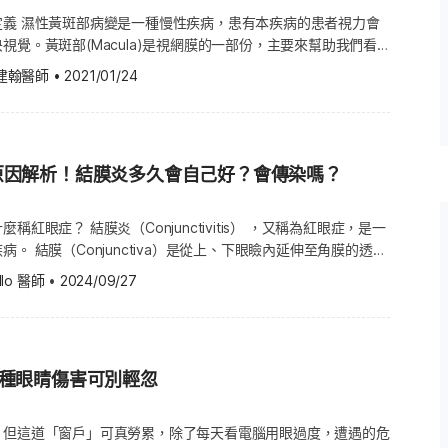
再搭配醫師開立的抗生素眼藥水或
的患者視力會
視覺。黃斑部(Macula)是視網膜的一部份，主要來幫助我們看
腫脹化膿，就須考慮透過手術，在
通常會因為眼部血管異常，滲漏出液體或血液至黃斑部中，而造成
針眼初期，針眼尚未形成膿包，紅、
建翰醫師
•
2021/01/24
病變是一種老年性黃斑部病變。另一種是乾性黃斑部病變(Dry
謝發炎物質；但若針眼已明顯腫脹
eneration)，比較常見，症狀也比較沒有那麼嚴重。濕性病變通常是因
成。不過只要及早發現並好好保養，便可減緩視力惡化，在某些情
見3大疑問 1.
力。 濕性黃斑部病變有多常見？ 如果您需要更多諮詢，請諮詢
眼，或同住家人也長針眼，可能是
原因解析！結膜炎多久會自己好？會傳染嗎？
斑部病變的症狀 常見的濕性黃斑部病變症狀包含下列所提，不過
.針眼會自己好嗎？ 針眼有機會自
果您需要更多諮詢，請諮詢您的醫師。 視線扭曲，例如直
保持睡眠充足，少吃油膩或辛辣食
單眼或雙眼中央視力減弱 看到的顏色異常、變淺 中央視力模糊或
 3.長針眼多久會好？ 在妥善的
稱紅眼症？ 結膜炎（Conjunctivitis） ，又稱為紅眼症，是一
上都變得朦朧 症狀來得非常突然，並且迅速地惡化 黃斑部病變不
童因治療配合度較差，不易熱敷及點
瞼內延伸至角膜的透明
明。 什麼時候應該去看醫師？ 中央視力異常
，乃至數月才會治癒。 （圖片授權：Shutterstock）
（鞏膜）上，結膜會分泌黏液素，幫助淚液均勻分布在眼球表面，
llo 醫師
 •
2024/09/27
的細節 這些狀況可能就是黃斑部病變的症狀；若你超過50歲，
，結膜會充血發紅，出現紅眼症狀。 結膜炎不會造成視力
變的患者，更容易惡化成濕性病變。根據統計，老年性黃斑部病變
泌物等症狀，會影響視覺、生活品質以及社交生活。 結膜炎2大
的患者有濕性黃斑部病變。 濕性黃斑部病變有很多種病變的現
、過敏性結膜炎 結膜炎可分為傳染性及過敏性等2種主因。傳染
3種眼睛傷害可別輕忽
或細菌感染引起，在低溫的環境中，其傳染性更強；過敏性結膜炎
horoid )；濕性黃斑部病變的患者，可能會出現脈絡膜的血管異
過敏原刺激而引發。 結膜炎原因1：傳染性結膜炎 傳染性結膜
而影響到黃斑部。 異常增生的血管，可能會滲漏出液體或血液，
膜炎、細菌性結膜炎等2種，其感染病菌如下： 病毒性結膜炎
，但這道「窗戶」可真勞累，除了每天看電腦用眼過度，遭遇的危
的功能。 滲漏出的液體在眼睛後方累積後，就會導致視力退化。
發燒、咽喉炎及流鼻水等類似感冒症狀 腸病毒70型 克沙奇