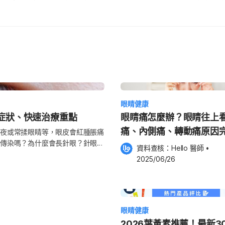
眼睛健康
症狀、快速治療重點
眼睛痛怎麼辦？眼睛往上
痛、內側痛、轉動痛原因
夜或常揉眼睛等，眼皮會紅腫脹痛
傳染嗎？為什麼會長針眼？針眼會
資料查核：
Hello 醫師
 •
針眼原因、症狀及快速治療的方法，
2025/06/26
麥粒腫 針眼的正式名稱為「麥粒
發炎、細菌感染，並演變為急性化
siam），因為眼皮的腺體發炎會形成
 長針眼原因？ 眼瞼（俗稱眼皮）
腺負責分泌油脂，在眼球的淚膜表
眼睛健康
2026葉黃素推薦！最新3