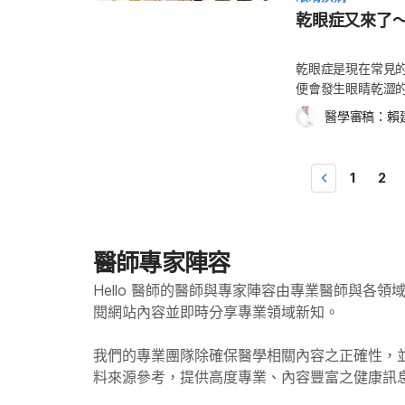
法。不過如果您的
這種檢測法也會用
Omega-3 脂肪酸(Ome
的燈光環境可以幫
眼、其他外觀上的
乾眼症又來了
嚴重併發症有視網
辨認黃斑部病變的種類。 進行光學同調斷層掃描(Optical 
目前，仍沒有任何
式：若你有在開車
是預防發炎期間眼
有些若受到梅毒(Syp
tomograph
接受白內障手術是
繁忙、天氣不好或
液(Ocular lu
有問題，請千萬不要忽
膜變薄、變厚、腫
乾眼症是現在常見的問
師，以了解更多資訊。 
工具或是請親朋好
(Aspirin)、萘普
沒有治療，則會導致
的。 如何治療乾性黃斑部病變？ 乾性黃斑部病變目前還沒有辦法醫治，但若及早發
便會發生眼睛乾澀
者可能得改變生活
症狀加劇、眼睛嚴重發炎
受傷會造成眼睛感
現，可採取一些措
患可能會感到疼痛
互助團體，並多花時間和支持你
例如培尼皮質醇(Pr
醫學審稿：
賴
感染，尤其是戴隱
進行視力復健：老
況。 改變環境降低
以獲得最妥善的照
體。如果視力問題
會造成眼睛傷害。 2
明，但是會降低患
住和工作環境，儘
療。 Hello Hea
病，但是這些細菌卻會
是不可或缺的。因
症，以及惡化乾眼
1
2
到生殖器分泌物，
助，找到方法適應病變後的視力。 動手術植
能保護眼睛。 在飲食中增
再用手去揉眼睛。
者，可以選擇植入
實能減少身體的發
險，會受到感染。 3.
片，能夠放大視力
養素的食物，能幫助減緩乾眼
的方式，與感染披
窄，比較能夠幫助在城市
或軟膏： 使用藥
醫師專家陣容
易破壞視網膜組織，而
活調整與居家療法 
仍需根據醫師指示
成水痘(Chicke
菸。 培養良好的飲食習慣：蔬菜水果中的抗氧化維生素對眼睛可是有很大的助益，
影響，因此，患者
Hello 醫師的醫師與專家陣容由專業醫師與各
到感染。帶狀疱疹
例如：羽衣甘藍、菠
時，常會讓眼睛皮脂腺
閱網站內容並即時分享專業領域新知。
造成50歲以上的
米黃質(Zeaxan
很容易就蒸發掉了
響。 5. 細菌性、黴
如高蛋白食物：牛
眼淚分泌的藥物：有些
我們的專業團隊除確保醫學相關內容之正確性，
細菌或黴菌，所造
不飽和脂肪也是不錯
稱類膽鹼藥。 使用
料來源參考，提供高度專業、內容豐富之健康訊
受到細菌感染。角
食物，像是鮭魚、鮪
(Cyclosporin
人，常會因為細菌
3補充劑（例如魚油