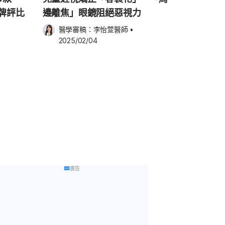
品牌評比
邊離焦」眼鏡阻絕惡視力
醫學審稿：
李怡萱醫師
•
天
2025/02/04
廣告