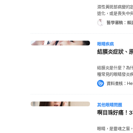
敷 長針眼初期可藉由熱敷、按摩，促進眼瞼血液循環，
濕性黃斑部病變的定義 濕性黃斑部病變是一種慢性疾病，患有本疾病
藥膏，最快可於1週內改善。 若熱敷、按摩及外用藥物都無法改善，可能就須搭配口服抗生
退化，或是喪失中央
素治療；若口服抗生素無效，且腺體開口堵塞，病灶嚴重
清楚直視的範圍，
局部麻醉下切開排膿。 長針眼熱敷時機要注意！ 在長
醫學審稿：
賴
病變。 濕性黃斑部
腫及痛等症狀較不明顯時，熱敷能促進血液循環，加速代
macular deg
且刺痛時，熱敷反而會加速發炎反應，導致症狀惡化。 若不確定熱敷時機，建議在長針眼
乾性病變惡化所造
後，先赴眼科診所接受醫師檢查，再依據醫師指示決定是否須熱敷。 長針眼常
眼睛疾病
況下甚至能夠恢復視
針眼會傳染嗎？ 針眼不會傳染。若患者同時兩眼都長針
結膜炎症狀、
您的醫師。 濕性黃
體質、較油膩的飲食習慣，或生活環境衛生不佳所致。 2
可能的症狀不只這些，如
行痊癒，若發現眼睛有出現針眼的前兆，請務必多休息，
線看起來彎曲不直 
物，避免頻繁揉眼睛，並適時熱敷或按摩眼睛，加速消炎。
結膜炎是什麼？為什麼
出現黑點 視覺整體
照護及治療下，成人長針眼一般約1~2週就會消失，兒
種常見的眼睛發炎疾病。 結膜（Conjunctiva）是從上、下眼
會影響周邊視力，所以很少導致完全失
眼藥膏，可能會拖到數週
組織，覆蓋在眼白
資料查核：
He
難以看清顏色或事物
維持眼睛濕潤。 結膜上有血管分布，一旦結膜受到病毒、細菌感染，或因過敏及刺
更需特別注意。 濕性黃斑部病變的原因 目前尚不清楚濕性黃斑部病變的確切原因，
激物的影響引起發炎反應
但是乾性黃斑部病
損傷，但若有大量分
的患者中，有10%
其他眼睛問題
原因：傳染性結膜炎
象： 因為眼部血管的異常增生，導致視力退化。 視網膜與鞏膜(Sclera)中間，有一
啊目珠好痛！
性結膜炎是由病毒
層血管叫做脈絡膜(C
則是由花粉、塵螨等
常增生的現象，因
炎又可分為病毒性結
眼睛，是靈魂之窗
進而影響到視網膜
腺病毒11型，可能會出現