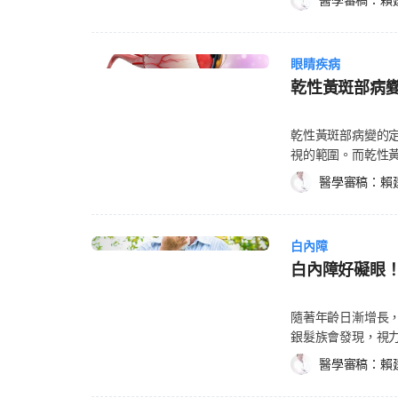
睛感染。 視網膜剝離：眼睛後方的薄層與血管分離。 眼內出血(Choroid 脈絡膜出
視網膜剖面照，並
AMD)，且基本上可分為兩種類型： 乾性黃
定。接受治療可減緩症狀，並避免
血)：外科醫師可能需要立即停
後方的血管滲漏出液體所造成的。 如何治療濕
為「隱結」(視網膜
毒性結膜炎：以類固醇藥物為主。 細菌性結膜炎：給
視力，您也可能需
抗血管新生藥物(Ant
會受到影響，所見
藥水或軟膏（Ointment）。 慢性結膜炎：找出致病原
務必了解手術風險
眼睛疾病
體器官、組織的生
會出現部分的模糊
炎是由過敏所引起
白內障手術的術前準
情況，像是癌症、
乾性黃斑部病
常地擴張，血液與液體
狀。 使用眼藥水、軟膏時，患者每天必須點或塗藥3~4次，讓藥物在眼瞼內能發揮
是否能開刀。眼科
的量，也就是血管內皮因子(V
neovascular
效用；整個療程約5
在手術後視力能恢復到最佳狀況。
因子會刺激視網膜
塊產生的傷口，可能造成永久失明。 大部
上班、上課嗎？ 
乾性黃斑部病變的定義
師會點散瞳劑，讓
療法(Anti-VEG
性黃斑部病變，不
染。 結膜炎並非法規限定之嚴重傳染性疾病，患病後仍可以上班、上課，但為維護
視的範圍。而乾性黃斑部病
得更順利。 醫師會麻醉您的眼睛，並將一塊乾淨的布蓋住您的臉，這個布中間會突
為眼部麻醉後、直
保健、避免疾病的
公共衛生安全，建議發
薄，而導致中央視力減弱。 患者一開始可能只有單眼出現
起，讓您能夠呼吸
不是眼睛中央。注
醫學審稿：
賴
資訊，請向眼科醫
要維持良好衛生習
但之後雙眼就都會
術中會眨眼。 醫師會在您的眼睛切小切口。雖然您的眼睛張開、意識清楚，但您看
地方，也可以避免
何症狀，通常要到
接觸眼睛，也要盡快
是難以讀書、開車
不到醫師使用的醫
(Lucentis)、癌
兆是視覺中心出現
緩解急性傳染性結膜炎症狀 冷敷眼睛：有助緩解紅、腫、
現並好好保養，便可
疼痛。 最常見的白內障手術就是超音波晶體乳化術(Phacoemulsification
的藥，叫做目可健(Mac
大。這些常見的症
白內障
眼：降低手部沾染細菌、病毒的風險。 
65歲以上的老年人
surgery)：
PDT) 是麻省總醫院(M
任何疑慮，請洽詢您
左右眼分別使用乾淨的棉花棒，不可
白內障好礙眼
變的症狀 常見的乾性黃斑部病變的
水晶體，再將新的
美國食品藥物管理局
列舉之症狀，或者
化妝及保養品。 不要配戴隱形眼鏡：不和他人共用隱形眼鏡、眼鏡。 正確使用眼藥
直。 單眼或雙眼中央視力減弱。 看書或做需要靠近看的事時，需要更強的燈光。 難
傷口，而是讓您的眼睛自
從靜脈注射10分鐘的
相同，如果發現任
水：單眼感染時，點藥時
以適應微弱的光，例如進
隨著年齡日漸增長
的眼睛數小時後才
網膜患處。 Vis
的意見。 老年性
雙眼點藥，須先點
到的顏色異常、變淺。 難以識別他人的臉。 乾性黃斑部病變是一種老
銀髮族會發現，視
醫師會開抗生素眼
後方的異常增生血
的增長，視網膜中
以肥皂洗手，之後再點另一眼。 保持手部清潔：
變，可能會發展為濕性黃
眼疾找上門來，而白內
腫脹狀況。請務必遵循
下，開始阻塞滲漏
素老年性黃斑部病
部。 注意睡姿：睡覺時儘量平躺或側躺患側。 及時就醫：出現視力模糊等嚴重症狀
醫學審稿：
賴
方出現血管增生、
適，還恐有失明的
狀，手術後幾個小
雷射光凝固療法，會
您患病的風險相對也
時，盡快就醫治療。 若感染結膜炎後出現視覺模糊的症狀，請立即尋求專業
惡化；而濕性黃斑
的症狀、致病原因，
著你。
(Thermal las