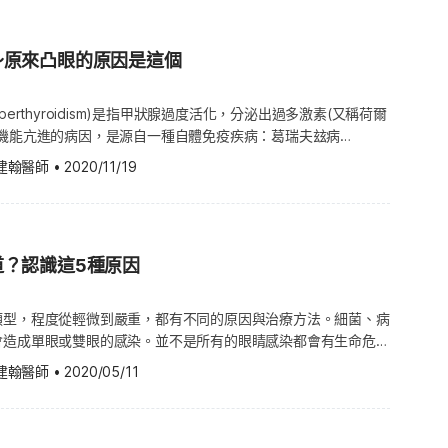
l)、高血壓、皮膚白皙且眼睛顏色淺等等。另外，女性患病的機率也較
rnea）留下疤痕。 （圖片授權：達志影像） 若您有
這些。若尚有疑慮，請諮詢醫師。 什麼時候應該去看醫師？ 中
體出現混濁的狀況。在正常情況下，光會穿過透明的水晶體直達視
種療法會直接將熱雷射對準視網膜後方異常增生的血管，雷射的熱
部病變的診斷與治療以下資訊並非醫療診斷，想要有進一步的資
採訪活動及投稿邀約，歡迎隨時與《Hello醫師》聯繫：
後，光會轉變為神經訊號再送往腦部，所以水晶體一定要維持清
管，避免液體滲漏而造成視力退化。 熱雷射光凝固療法並不會修
的醫師。 只要定期檢查眼睛，就能夠檢查出老年性黃斑部病變。
m.tw
健康訊息不漏接，歡迎加入《Hello醫師》社群： FB：
尚不清楚乾性黃斑部病變的
～原來凸眼的原因是這個
接收到清楚的圖像，如果水晶體混濁、有白內障，視線就會模糊不
去，患者最好在病變的初期就接受這種療法。但是跟PDT不一樣
成，只要醫師在檢查的過程中就能發現。另一種診斷方式，則是利
https://helloyishi.tw/uzLBu LINE：https://helloyishi.tw/Tvie8
有可能是跟遺傳、環境，例如：抽菸或飲食習慣有關。 乾性黃斑
射光凝固療法在堵住壞血管的同時，也會破壞視網膜周遭的健康組
msler grid)來檢驗。如果直線在您的眼中變得扭曲或模糊，代表
許多因素會增加罹患乾性黃斑部病變的風險，例如： 年齡：65
光能夠穿過水晶體，但年齡愈來愈長的同時，許多蛋白質會結成塊
不會用在黃斑部中心後方的血管，甚至現在在臨床上都很少使用。
perthyroidism)是指甲狀腺過度活化，分泌出過多激素(又稱荷爾
性黃斑部病變。 雖然目前仍無法根治，不過有些治療方式可以減
個基因與乾性黃斑部病變
成混濁，隨著時間過去，混濁範圍可能擴大，恐致視力更加不清。
移植手術(Macular translocation)將黃斑部從眼部拆出來，
腺機能亢進的病因，是源自一種自體免疫疾病：葛瑞夫玆病
力嚴重衰退。可能的治療方式如下： 服用新生血管抑制劑
 紫外線照射 糖尿病(Diabetes) 高血壓
重新置於不同的位置；如此一來，黃斑部就會坐落在健康的地方。
sease)，而眼睛通常最容易首當其衝、產生病變。 甲狀腺眼病變 葛瑞夫
nesis drugs) 補充維生素、鋅 雷射治療 網膜下手術(Submacular
建翰醫師
•
2020/11/19
術不見得適用於所有濕性病變患者，但是若執行精準，對某些病人
病變(Thyroid eye disease)，是指自體免疫失衡、免疫細
居家療法下列生活調整及
血管疾病(Cardiovascular disease)：擁有心血管疾病的患
動過手術 荷爾蒙補充療法
。這種手術對乾性病變的患者無效，因為即使黃斑部移至新的位
致甲狀腺分泌過多的甲狀腺素。眼睛周圍的組織和甲狀腺含有類似
病變: 戒菸 飲食健康，每天多攝取蔬果 多運
斑部病變的診斷與治療 以下資訊並非醫
) 酗酒 眼睛水晶體氧化 白內障的徵兆有哪些？ 以
化；其中原因目前尚不清楚。 濕性黃斑部病變的生活調整與居家
自體免疫失衡時，也經常會攻擊眼部組織。如果免疫系統攻擊眼周
預防高血脂、高血壓等疾病。 如果您還有其他問題，請
一步的資訊，請隨時諮詢您的醫師。 如何診斷乾性黃斑部病變？
徵兆，但這些徵兆也可能出現在其他眼疾，所以請諮詢醫師，並檢
家療法可能有助於改善濕性黃斑部病變： 請醫師檢查你的眼
部肌肉，會使眼睛發炎、腫脹，引發各種眼疾問題。 女性罹患甲
找到最適合您的解決方法。
的醫療與家族病史，並進行眼睛全套檢查，也有可能做其他的檢
上看不清楚 看到的色彩沒過往那麼
眼鏡或隱形眼鏡，請確保即時更新有度數的鏡片。 善用放大工
道？認識這5種原因
是男性的5~6倍。另外，吸菸者罹患甲狀腺眼病變的機率，也顯
具可以幫助閱讀或其他需要近距離看的事，像是縫紉。放大工具包
狀腺眼病變的症狀 如果罹患甲狀腺眼病變，患者眼窩的肌肉及脂
後方的一種黃色顆粒，稱作隱結(Drusen)，因為黃斑部病變的
症狀可能會消失。 如何預防白內障？ 平時外出記得
大眼鏡。另外，也可以用閉路電視系統；這種系統透過攝影機拍
至於眼球被推擠向前，影響到眼球的運動，嚴重者甚至可能會視力
類型，程度從輕微到嚴重，都有不同的原因與治療方法。細菌、病
題：醫師可能會用阿姆斯勒方
陽眼鏡，避免陽光直接照射眼睛，並且在飲食方面，多攝取護眼食
象投影到螢幕上。 調整電腦版面顯示、安裝朗讀系統：調整電腦
眼睛因為眼球突出而無法完全閉上，可能導
會造成單眼或雙眼的感染。並不是所有的眼睛感染都會有生命危
grid)來檢查；黃斑部病變的患者看到的方格可能會出現模糊、破碎、扭
的食物，可幫助降低罹患白內障的風險。 含維生素E的食
色差，來增加顏色的對比，也可以安裝朗讀系統或類似的工具。
發癢。 眼周疼痛、浮腫，且早上的時候眼周與眼皮特別腫。 凸
都需要專業的醫療協助。 如何知道眼睛受到感染？ 眼睛受到感
堅果、種子、酪梨、貝類、魚、植物油、花椰菜、南瓜和水果。
建翰醫師
•
2020/05/11
語音工具：用用看大字書、平板電腦和有聲書。有些平板電腦和智
是隨時都瞪大著眼睛。 如果眼周的肌肉受到免疫系統攻擊，眼睛
睛疼痛、搔癢，或是有異物感。眼睛也會有眼淚，以及綠色、黃色
管，然後這些顯影劑會流到眼睛的血管。接著，醫師會用一種攝影
)和玉米黃素(Zeaxanthin)的食物：蛋和葉菜類，像是菠菜、羽衣甘
式可以輔助視力退化的人，而且很多都配有語音辨識系統。 使用
能導致眼球上下左右轉動時形成複視，或者產生疼痛感。 甲狀
可能是血)。有些人偶爾會對光敏感，或是感到視力模糊。如果您
血管的情形，這些照片就會顯示出你的血管或視網膜是否異常。
菜葉、羅馬生菜、花椰菜、筍瓜和豌豆等。（葉黃素推薦閱讀：
具：有些時鐘、收音機、電話等等的器具字型都放比較大。看高畫
療 如果是輕度的葛瑞夫茲氏眼病變症狀，通常在 1~4 個月內就
不會疼痛、沒有嚴重的症狀，建議您可以採取自我治療、照顧的方
docyanine green angiography)：就像螢光眼底血管攝影，
20款！功效解析，找眼睛保健食品必看） 含維生素C和
有幫助，或是做得稍微離螢幕近一點。 家裡裝亮一點的燈：良好
，肌肉組織經過拉扯後，可能永久變形，所以眼睛腫脹造成的凸