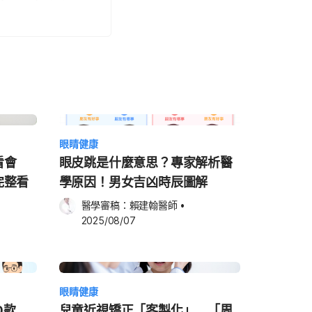
眼睛健康
看會
眼皮跳是什麼意思？專家解析醫
完整看
學原因！男女吉凶時辰圖解
醫學審稿：
賴建翰醫師
•
2025/08/07
眼睛健康
0款
兒童近視矯正「客製化」 「周