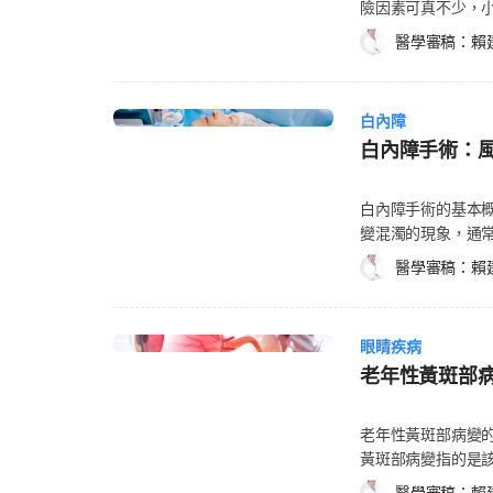
險因素可真不少，
液體從脈絡膜滲漏出後
病毒A24型 格蘭氏陽性球菌 格蘭氏陰性球菌 細菌性結膜炎 披衣菌（Chlamydia） 淋
以上情況無論在家
epithelium)之間，
醫學審稿：
賴
病（Gonorrhea） 結膜炎原因2：過敏性結膜炎 當患者的免疫系統對特定過敏原產
傷害，以及其處理方
素 以下為濕性黃斑部病變的危險因子： 
生反應，而導致結膜
情都有危及眼睛的
人身上。 家族遺
的過敏原包括花粉
球附近瘀青或眼皮
部病變相關。 吸菸
解。 急性結膜炎與
白內障
皮，務必檢查眼球
胖者在濕性黃斑部
性結膜炎與慢性結膜
白內障手術：
運動時，也有可能
心血管疾病(Cardiov
要為傳染性結膜炎
自行照護即可。（延
部病變的診斷與治
染，其他同住者通常
傷害2：眼睛的劃傷
白內障手術的基本概念
的醫師。 如何診斷
並且可能反覆發作。 慢性結膜炎多由外部環境刺激物或其他疾病引起，例如
造成眼睛不適、紅腫、對
變混濁的現象，通
眼睛全套檢查，也有可能做其他的
插、乾眼症、眼瞼
高細菌或徽菌感染
術會切除退化的玻璃體
瞳孔擴張，然後再
膜炎症狀 傳染性
醫學審稿：
賴
這類情形，建議儘快
師會放入人工的玻璃
隱結(Drusen
異物在眼中的灼熱感，通常2
質、或做焊接，都
活，例如：工作時
有問題：醫師可能會用
黏稠，常見白色或黃色
部也可能有灼傷的疑慮，
不能去購物或整理
的方格可能會出現模糊
結膜炎與慢性結膜炎症
固液體化學物(像是
眼睛疾病
都變得很模糊。若
angiograph
膜充血 淚流不止 濃稠分泌物以結痂的方式堆積在睫毛上，睡醒時最嚴重 眼睛搔癢
睛灼傷後，醫師會需要 24 
老年性黃斑部
眼疾的治療。 白內
睛的血管。接著，
眼睛有灼熱感 視覺模糊 對光敏感 嚴重者會有耳前淋巴腺腫大 慢性結膜炎症狀 結膜
射造成眼睛灼傷也
變得很模糊才動手術，
示出你的血管或視網膜是
發紅 異常分泌物 眼睛發紅、發熱 眼睛有異物感、搔癢、眼皮沉重及容易疲倦 症狀
可能會傷害眼睛。
種現象是因為移除
angiograph
老年性黃斑部病變的
因人而異 如果您發現有急性傳染性結膜炎的症狀，請儘快就醫進行眼睛檢查，讓醫
眼鏡，以防眼睛進
療囊袋模糊，必須做雷射手術。 白內障手術的併發
螢光眼底血管攝影
黃斑部病變指的是
師取得眼臉檢體進行化驗與分
的晶體再生。 新的水晶體出現問題：例如水晶體種類不對或是位置不正確。 嚴重眼
斷層掃描(Optical
力的衰退，一般又稱老年性黃
好？治療方式有哪些
醫學審稿：
賴