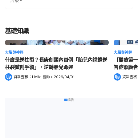
治療。
基礎知識
大腦與神經
大腦與神經
什麼是脊柱裂？長庚創國內首例「胎兒內視鏡脊
【醫療第一
柱裂微創手術」，逆轉胎兒命運
智症照顧者
資料查核：
Hello 醫師
 •
2026/04/01
資料查核
廣告