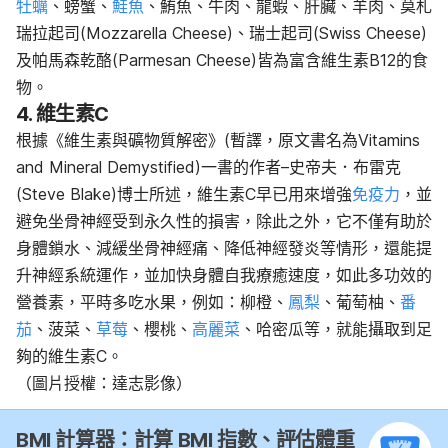
牡蠣
、螃蟹、
鮭魚
、鮪魚、牛肉、龍蝦、肝臟、羊肉、莫札
瑞拉起司(Mozzarella Cheese)、瑞士起司(Swiss Cheese)
及帕馬森乾酪(Parmesan Cheese)皆為富含維生素B12的食
物。
4. 維生素C
根據《維生素與礦物質解密》(暫譯，原文書名為Vitamins
and Mineral Demystified)一書的作者–史帝夫．布雷克
(Steve Blake)博士所述，維生素C早已用來增強
免疫力
，並
避免坐骨神經受到永久性的損害，除此之外，它不僅有助於
身體鎖水、減緩坐骨神經痛、降低神經發炎等情形，還能提
升神經系統運作，並加快身體自我療癒速度，如此多功效的
營養素，平時多吃水果，例如：柳橙、
鳳梨
、葡萄柚、
番
茄
、菠菜、
草莓
、櫻桃、
高麗菜
、哈密瓜等，就能攝取到足
夠的維生素C。
（圖片授權：達志影像）
BMI 計算器：計算 BMI 指數、評估體重