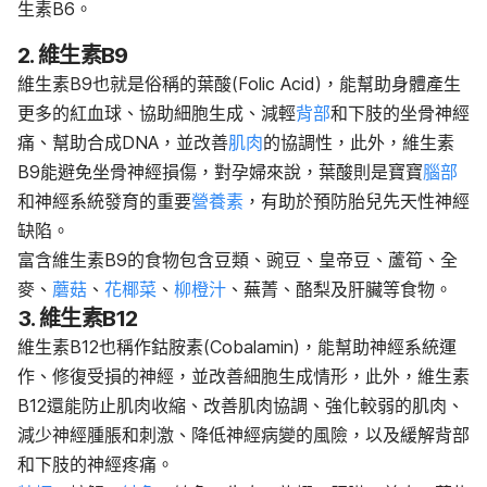
生素B6。
2. 維生素B9
維生素B9也就是俗稱的葉酸(Folic Acid)，能幫助身體產生
更多的紅血球、協助細胞生成、減輕
背部
和下肢的坐骨神經
痛、幫助合成DNA，並改善
肌肉
的協調性，此外，維生素
B9能避免坐骨神經損傷，對孕婦來說，葉酸則是寶寶
腦部
和神經系統發育的重要
營養素
，有助於預防胎兒先天性神經
缺陷。
富含維生素B9的食物包含豆類、豌豆、皇帝豆、蘆筍、全
麥、
蘑菇
、
花椰菜
、
柳橙汁
、蕪菁、酪梨及肝臟等食物。
3. 維生素B12
維生素B12也稱作鈷胺素(Cobalamin)，能幫助神經系統運
作、修復受損的神經，並改善細胞生成情形，此外，維生素
B12還能防止肌肉收縮、改善肌肉協調、強化較弱的肌肉、
減少神經腫脹和刺激、降低神經病變的風險，以及緩解背部
和下肢的神經疼痛。