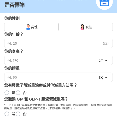
是否標準
你的性別
男性
女性
你的年齡？
（歲）
你的身高？
cm
你的體重
kg
您有興趣了解減重治療或其他減重方法嗎？
是
否
您聽過 GIP 和 GLP-1 腸泌素減重嗎？
*GLP-1 與 GIP 為腸泌素受體促效劑，原用於第二型糖尿病，因能抑制食慾、延緩胃排空並增加
飽足感，經政府核可後也應用於減重，民間慣稱為「瘦瘦針」。
是
否