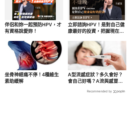
伴侶和妳一起預防HPV，才
立即諮詢HPV！是對自己健
有資格說愛妳！
康最好的投資，把握現在不
嫌晚！
坐骨神經痛不停！4種維生
A型流感症狀？多久會好？
素助緩解
會自己好嗎？A流與感冒差
異一次看
Recommended by
載入中