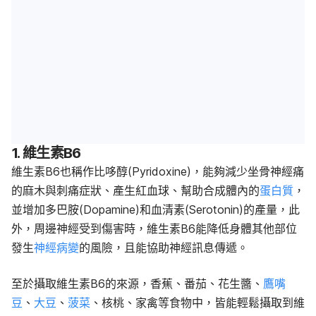
1. 維生素B6
維生素B6也稱作比哆醇(Pyridoxine)，能夠減少坐骨神經痛
的麻木與刺痛症狀、產生紅血球、幫助合成體內的
蛋白質
，
並增加多巴胺(Dopamine)和血清素(Serotonin)的產量，此
外，周邊神經受到傷害時，維生素B6能降低身體其他部位
發生
神經病變
的風險，且能協助神經訊息傳遞。
至於攝取維生素B6的來源，香蕉、番茄、花生醬、
鷹嘴
豆
、
大豆
、
菠菜
、核桃、家禽等食物中，皆能輕鬆攝取到維