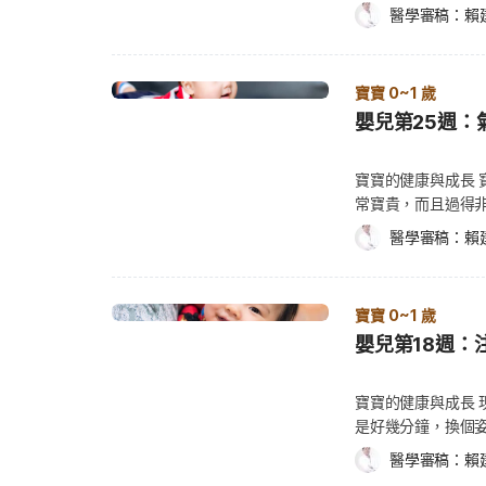
坐著 手中玩具被搶走時有反應
質，只會導致暫時
醫學審稿：
賴
乳是寶寶最佳營養來源，而市售配方奶多適用於三歲前的
啦！不過我們還是
向後靠，寶寶會展
的。萬一寶寶中毒，你可以照著下面
養的重要補充來源，因此，奶粉產品供應是否穩定，也是
的睡眠，或是飲食
肉，並練習控制坐
復甦術，並撥打 1
因素之一。 雀巢奶粉具有全球食品生產與供應體系，在原料採購、生產與物流管理上具備
寶可能過一段時間
床邊故事，且應該
嚴重喉嚨疼痛、癲癇
較成熟制度，能維持奶粉產品供應穩定。對家長而言，選
跟醫師再三確認，安
寶寶 0~1 歲
放音樂，最後讓寶
立刻顯現，你也可致
降低未來頻繁更換奶粉產品的可能性。 4.是否有完整產
可能在出生後第一
嬰兒第25週：
及6招安撫入睡） 
殘存的任何東西，
在成長過程中，營養需求會逐漸改變，從出生、滿週歲到
中很難避免。根據
以和伴侶輪流執行
己嘗試讓寶寶將口
因此奶粉品牌是否具備完整產品線，也會影響長期使用的
37週：感冒多休息
人都有時間休息，
寶寶的健康與成長
的東西。 當你打
牌能提供階梯式的產品規劃，能讓寶寶能在一歲換奶時銜接更順利。 以雀
物體上，由於寶寶
4招愛自己兼顧全家
常寶貴，而且過得非常快，
的東西名稱、被吞
牌產品線涵蓋眾多，家長能依寶寶不同年齡階段、不同體
者，這個年紀的寶
寶寶下個月的吃喝
寶能夠做到下列事項： 坐起來時能保持頭部穩定。 說出一些單詞，發
及你的電話號碼等
如雀巢「啟賦3幼兒成長配方」藍罐主打銜接母乳營養配
寶寶與其他小朋友
醫學審稿：
賴
應。 如何照顧寶寶
結合的聲音。 如何照顧寶寶？ 寶寶活動量愈來愈大時，應穿著舒適的服裝。最好選
寶寶衣服脫下，用溫
方」則為較嬌嫩體質的寶寶設計。 選擇像雀巢這樣體系完善的品牌，能讓家長在不頻繁更
流鼻涕、流眼淚、
媽媽如何斷奶？抓準斷奶時
擇柔軟、不會在活
鐘。 不要在燒燙
換品牌的前提下，根據寶寶的身體情況彈性調整，給予長
（延伸閱讀：流感5
晃症候群 嬰兒搖晃症候
如。 除此之外，你應該避免寶寶睡覺、爬或玩時，穿著材質粗糙、長帶、鈕扣、可
口。 如果寶寶眼睛
麼選雀巢奶粉？品牌研究與品質制度是令人安心的重要標
以使用抽吸器，來
傷的疾病，若有人
寶寶 0~1 歲
能造成窒息或活動不便的衣物。 寶寶已經知道他
想辦法讓寶寶眨眼。 寶寶還不會爬行 比較是不公平的，有些寶寶在六個月大
並建立完善的食品品質管理制度，從原料到成品皆經過系
器。這些方法都能
兒是非常脆弱的，
嬰兒第18週：
行為會讓你開心或
學會爬行，尤其是
階段的奶粉產品，讓家長在比較與選擇奶粉時，多一個值得
部幾公分，減少喉
傷害、失明、視力
的關注。長大後，
大，或更大一點之
寶寶挑選配方奶時，建議家長可從配方設計、營養標示、
塞，可以讓寶寶坐在
晃症候群最常發生
不要吝於給正面回
寶能展現，或做到
銜接不同成長階段等面向進行綜合評估，一定能找到適合
寶寶的健康與成長
寶寶服用任何藥物
等，或開車時經過
須知 根據寶寶具
來和保持坐姿，是
問題解答 Q1：雀巢奶粉有哪些主要系列？ 雀巢奶粉主要可
是好幾分鐘，換個姿
嚴重的副作用。抗
兒，可能出現絞痛
序。醫師或護理師會依照
良好，不需要特別
列，分別依寶寶不同成長階段與需求設計，建議家長先了
列事項： 直立時，可保持頭部穩定。 躺著時，能用手撐起身體。 拿取放在背後，或
用乙醯胺酚（Aceta
懷疑寶寶出現嬰兒
醫學審稿：
賴
喝拉撒睡狀況，或是寶寶的進展以
地被限制住了，寶
年齡與體質狀況，進一步比較適合的奶粉產品選項。 Q2
手指上的玩具。 幾
電話給醫師： 發燒超過 38 度。 急促且沉重的呼吸，一分鐘超過 60 次且有嚴重的
及時處理，可能會早