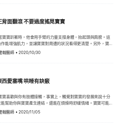
茶几到沙發），最後發展到走路。事實上，許多從不爬行的寶寶，
**；能恩著重保護力支持與體質調
要把這些東西放在寶寶觸手可及之處。 重複做一個動作並觀察結
常、有眼屎。這可能是結膜炎（Conjunctivitis）或是耳朵感染
孩童身上，細菌入侵腸胃道時，身體會透過排便來排出這些細菌，
精確地來說，發炎使得呼吸道狹窄，因而導致呼吸困難。氣喘一
寶寶，更早學會行走，他們只是滿足於四足趴地或躺著，並多花上
學習力發展。 Q3：雀巢奶粉適合
有什麼差異。 能用手握住物體。 興奮。 如何照顧寶寶？
：嬰兒第18週：注意紅眼症 常換洗衣物） 不停地拉扯耳朵，餵
色、綠色或黑色。這樣的狀況不算嚴重。（延伸閱讀：寶寶便便照
喘氣的症狀，而不是指發生的原因或是持續性。觸發過敏的原因，
種情況。（延伸閱讀：寶寶幾歲會走路才正常？破解寶寶學走路2
成長階段，從嬰兒期到幼兒期皆有
耍，來幫助寶寶發展。有很多遊戲都能刺激寶寶的感官，事實上，
床時不尋常地大哭大鬧，可能代表寶寶的耳朵有受到感染。 若寶
便顏色型態看健康） 有些研究顯示，糞便中少量的鐵，並不會讓
孢子、寄生蟲、動物、病菌，或對呼吸道有害的物質，包括菸草的
行，每個寶寶採取的姿勢也有所不同。有些寶寶堅持用雙手雙腳爬
正背面翻滾 不要過度搖晃寶寶
，選擇同一品牌下不同階段的產
習。你可以讓寶寶握住不同的物體，選擇不同材質與顏色的東西，
，或病程超過兩週。 長牙 一般來說，大約七個月大
生不適，然而，醫師並不會建議嬰兒補充鐵，因為從母奶、配方奶
感染是由病毒引起，而氣喘則是因為運動不足，或是吸入冷空氣。
下，用肚子扭著移動，這也被視為爬行的前行準備動作。有些寶寶
母乳概念，讓寶寶在成長過程中可
 沒有寶寶不喜歡「躲貓貓」遊戲，若你忘記怎麼玩，那我們來重
顆牙齒。當然也有寶寶在三個月大就長牙，或是晚至 12 個月大
攝取足夠的鐵質。若你的孩子沒有補充鐵劑，卻解出黑便，請立即
疾病，但只要妥善治療，
向旁邊爬，有些寶寶採單膝姿勢，或者用屁股移動，有些寶寶則選
*調整體質，維持健康 （圖片授權：Shutterstock）
用手遮住雙臉，然後移開雙手，露出滿滿愛意的微笑，並興奮地說
因有關，若爸媽很快就長牙，寶寶也會如此。然而，長牙的症狀，
 當寶寶趴著時，他會用手臂的力量支撐身體，抬起頭與肩膀。這
媽小提醒 促進孩子的身心健康 許多家長只著重在孩子的智力發
小孩，都可以擁有健康的生活，以及規律的活動。隨著孩子的年齡
些都是寶寶在學會直立行走前，可能會經歷的階段。 寶寶從一個
馬上就被逗樂了。 寶寶的健康須知 根據寶寶不同的狀況，醫師
出現，而且每個寶寶都不太一樣，寶寶要長牙時，可能會出現一項
動作能增強肌力，並讓寶寶對周遭的狀況看得更清楚。另外，寶寶
體發展。你不該忽略身體健康的重要性，花點時間陪孩子運動，在
嚴重程度通常會降低。 若孩子一直咳嗽（特別是在晚
，所選擇使用的的方法，遠不如他們努力學習，並能達到獨立活動
估發育情形，
正面，再從正面翻滾到背面，這個能力可能會讓你感到訝異不已。
在寶寶準備好時，協助他坐起來或站起來，或者是握著寶寶的手腕
Eczema）或家族有上述病史，則可能有氣喘。氣喘發作的徵
寶寶之所以不會爬行，是因為他們沒有機會。這些寶寶的活動範
建翰醫師
•
2020/10/30
制頭部的能力、使用雙手、視覺、聽覺與互動能力。醫師也可能只
疹子 輕微咳嗽 喜歡咬東西 疼痛 不舒服 不吃不喝 拉肚子（更多資
互動，來增進寶寶翻滾的能力：在寶寶習慣滾向的那一邊擺動玩
曲手臂和腿。 用身體替寶寶找樂子 陪寶寶運動時，記得要讓寶
：水痘、濕疹、手足口病－常見 5 種兒童皮膚問題） 呼吸困
床、嬰兒車、嬰兒背帶和遊戲區，並在其中度過大部分時間，因此
症 紅眼症（Pink eye），又
週：會模仿情緒 注意拉肚子） 輕度發燒 睡不著 出現血腫 拉耳
力被吸引，便會想再試一次，寶寶成功後，給點掌聲或微笑，寶寶
他說話、唱歌，並描述你在做的事情，讓寶寶覺得活動身體很好
的力氣撐起身體，或靠雙手及膝蓋移動。 請確保你的寶寶花些時
病毒、細菌或過敏引起的眼睛發炎症狀。覆蓋眼白的膜和眼瞼內側
 週，寶寶能夠做到以下這些事： 直立時把重心放在腿上。
步期大躍進！3招培養小孩語言能力） 不要限制寶寶 若寶寶總
發作或呼吸困難，尤
動，但記得先移除危險物品。為了鼓勵寶寶向前爬，你可以在前方
junctiva）受到刺激，造成眼睛紅、產生白黴或黃綠色分泌物，
適當的時機：若你還在親餵寶寶，應該在一
時，身體保持穩定。（延伸閱讀：寶寶還沒坐起來？父母秒懂新知
童汽車座椅，根本沒機會探索身體活動，可能會變成一個文靜的小
或腹部被勒住，明顯呼吸困難，請立即撥打 119，或帶孩子到急
喜歡的玩具，或他會感到有趣的小東西。寒冷堅硬的地板，或讓人
可能會流眼淚，且在早上時難以睜開眼睛。一隻眼睛或雙眼，都可
時候，給寶寶喝奶。大多數女性的奶水分泌，通常在下午或傍晚時
東西愛塞嘴 哄睡有訣竅
來源，尤其是媽媽的聲音。 趴著時能透過手部支撐，抬起頭與肩
，都需要活動，三到四個月大的寶寶，能夠從躺著翻身，趴著時能
茸地毯，都可能會阻止寶寶嘗試爬行，但你可以用衣服、褲子，包
寶寶有任何徵兆，請立即就診接受治療。 結膜炎是傳染性疾病，
看起來很餓，可以餵一些固體食物，先從一天一餐開始，下個月再
嘴巴探索環境，你可以把寶寶的屁股向上抬、抬起頭與肩膀。這些
若孩子晚上因喘鳴或咳嗽，導致入睡困難，請立即打電話給醫師。
提高寶寶的活動意願。 新手爸媽小提醒教寶寶手語 你可能想知
寶寶傳染了。常洗手，尤其是幫寶寶做完眼睛檢查後。這段時間讓
餐。 為寶寶增添樂趣：若你下午五點開始為寶寶準備食物，但寶
、身高、頭圍、以及寶寶出生後的生長
然地練習手腳活動，你應該給寶寶足夠的空間，不受拘束的活動。
 寶寶喜歡與你有肢體接觸，事實上，觸覺對寶寶的發展來說十分
喘，醫師會教你如何控制病情，你可能也需要一起找出誘發氣喘的
教導寶寶溝通。實際上，知道如何比手語的寶寶，肯定擁有更好的
外出或去幼兒園。此外，你還要幫寶寶的床徹底清潔，經常換洗衣
你就不必照著原定計畫走。寶寶累了或煩躁不安時，不要嘗試餵
查，包含先前檢查過的項目。 給你下個月寶寶的餵食、睡眠、發
嬰兒應該以自然的方式運動，大部分的活動要讓你跟寶寶覺得好
只能幫助你與寶寶產生連結，還能在煩燥時舒緩情緒。寶寶可能會
道疾病或是環境因素，例如菸味或是其他過敏原。或者寶寶睡覺
一旦寶寶開始利用手語搭配說話，並可以達到被理解的目的，單純
若寶寶的紅眼症是細菌感染造成，醫師會開立抗生素的眼藥水或軟
且開心的時候再開始。不要讓寶寶吃太多，幫助寶寶在斷奶的階
回答你的疑惑：寶寶接種後的反應？該怎麼處理？有哪些症狀該就
他小孩有更多互動，若你決定讓寶寶參加課程，請考慮下列幾點：
寶寶的臀部與膝蓋更加柔軟時，他們拳打腳踢的力道會更有力。
 30 度，以及進行過敏原檢測，了解要避開哪些環境中的致敏因
逐漸減少，最終消失。選擇使用寶寶手語的目的，只是幫助你和寶
，寶寶可能會有感冒症狀，醫師會建議用溫毛巾，輕輕地幫寶寶擦
習慣。（延伸閱讀：嬰兒第38週：會拿放玩具 自然斷母奶） 不
建翰醫師
•
2020/11/05
？那些運動安全嗎？你應該在替寶寶報名前詢問醫師，避免搖晃孩
大笑 躺著時，頭抬高 90 度 興奮時尖叫 雙
裡的地毯、窗簾、填充玩具，以減少灰塵。（延伸閱讀：過敏原診
順暢，如果你想使用教寶寶手語，可依下述步驟操作：（延伸閱
會痊癒。若是過敏造成的，要盡快讓寶寶遠離過敏原，醫師也會開
始先給一點母奶或配方奶，當作開胃菜，能夠讓寶寶比較願意嘗試
訊記錄下來，並將寶寶的體重、身高、頭圍、胎記、疫苗接種、疾
程是給寶寶帶來樂趣，而不是造成壓力或傷害。 寶寶開心嗎？如
睛能追蹤 15 公分內的物體 頭側面轉 180 度 如何照顧寶
管擴張劑，來擴張呼吸
有無語言發展遲緩徵兆） 盡早開始：一旦寶寶在八、
。（延伸閱讀：嬰兒第37週：感冒多休息 可上桌用餐） 有時候
得無趣。 做好心理準備：餵寶寶花的時間，會比煮飯還長，但即
等，記錄在寶寶筆記裡。 寶寶的需求與發展 肥胖 肥胖似乎
或大笑，表示寶寶可能不太喜歡。若寶寶有困惑或害怕的神情，可
寶多接觸不同材質的東西，如假皮毛、毛氈或是棉花。在這階段，
藥，來降低呼吸道發炎的情形。若還有感染的症狀，還會使用抗生
出積極溝通的興趣，就可以開始，即使更早開始，也不會有任何害