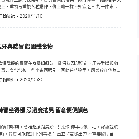
與調
地上，重複再重複各種動作，像上癮一樣不知疲乏。 對一件東
，透過益菌、HMO與蛋白質型態差
限想像，發現成人想不到的使用方式，建議你為寶寶準備專屬活動
利羅伊氏
建翰醫師
•
2020/11/10
吸引寶寶，任憑寶寶可以敲打、搖晃、撞擊、拋擲，又拉又扭的東
3：採精準定位
一些想做的事情。 在第八個月的第二週，寶寶可能會做下列事
子，降低消化道負擔，有助於寶寶
拋擲各種東西，看到它們反覆彈落，來展現好奇心，發現新事物。
讓寶寶在探索與認知發展階段獲得完
長牙與感冒 餵固體食物
人站立。 在你試圖拿走寶寶某樣玩具時，他會堅持反抗。 為了
，不在手邊的玩具而努力。 學會玩捉迷藏，躲貓貓。 從臉朝下
鞘磷
著迷，例如電
 雀巢奶粉怎麼選？
 這個階段的寶寶在身體傾斜時，能保持頭部穩定，用雙手撐起胸
協助寶寶，把電話聽筒或手機舉到耳朵邊，並假裝進行著一場對
的設計方向與產品線規劃後，實際
注意力會常常被一些小東西吸引，因此這些物品，應該放在他無法
個月裡，寶寶將開始為了達到預期目的，而試著使用某項物品，譬
評估，而不只是比較單一指標。以
免寶寶隨手抓來就塞到嘴哩，一不小心噎著。 在第 21 週，寶寶
建翰醫師
•
2020/10/30
用杯子喝水，對著玩具電話或手機講個不停。 寶寶的健康須知以
雀巢奶粉系列。 1.奶粉配方是否
他會興
些事項： 中毒 學習並了解哪些東西是有毒的，標明、標出家中
會有所不同，因此奶粉產品通常會
皮動作的時候大笑，或者會用小手戳你，試圖讓你笑出來。 拿周
大笑。 你笑的時候，他也會跟著笑。 坐著時，會試著保持頭部穩
殺蟲劑，和其他所有家庭用品鎖起來，或放在寶寶拿不到的地方。
用專利水解與OPTIPRO精準蛋
童防護功能，或標明對兒童安全的浴帽、藥品等，並使用毒性最低
練習坐得穩 忌過度搖晃 留意便便顏色
法，就是晃動鑰匙，發出叮噹的聲音，你也可以用風鈴來吸引他目
有危險性的物品或藥品，放在原裝容器中，避免寶寶有機會將藥品
清楚透明 選擇配方奶產品時，營養
引寶寶的注意力，試著跟寶寶說話。這個年紀的寶寶，無法從電視
通。 不要用「糖果」來稱呼藥品，也不要在寶寶的視線內吃藥，
示蛋白質、脂肪、碳水化合物，以
請關掉電台，親自與寶寶對話，這樣才能幫助寶寶發展語言技巧，
 寶寶仰躺時，會抬起頭跟肩膀，只要你伸手扶他一把，寶寶就能
見，尤其要避開已有模仿能力的寶寶。 將家中的植物盆景移到寶
加映：學步期大躍進！3招培養小孩語言能力） 寶寶的健康須知
可能做到下列事項： 直立時雙腿出力 不需要協助自己
有毒物
奶粉品牌是否具備穩定供應能力 母
寶寶去做常規檢查，從好的方面來說，就是這一個月寶寶不用挨針