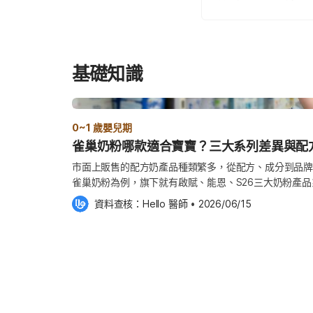
基礎知識
0~1 歲嬰兒期
雀巢奶粉哪款適合寶寶？三大系列差異與配
市面上販售的配方奶產品種類繁多，從配方、成分到品牌
雀巢奶粉為例，旗下就有啟賦、能恩、S26三大奶粉產
需求，經常讓家長陷入「選擇障礙」。 事實上，寶寶的配方奶屬高度專業領域，不少家長
資料查核：
Hello 醫師
 •
2026/06/15
在挑選奶粉時，除了比較營養成分，也會關心品牌背景與
年的「雀巢奶粉」，正是家長經常搜尋與討論的品牌之一
品是否具備完整研究與品質控管？ 《Hello醫師》為您解析雀巢奶粉的品牌背景與品管制
度，並整理雀巢三大奶粉系列的設計方向，最後結合實際
評估雀巢奶粉時，有更清楚的判斷依據。 雀巢奶粉好嗎
寶寶的配方奶屬於高度監管的食品類別，從原料來源、生
的食品安全與品質管理規範。因此，品牌是否具備長期營