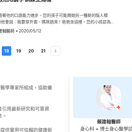
愧疚，讓他自己玩耍，也能培養他的獨立性。也可以想想其他能讓
更能適應變化，很容易戒奶嘴。（延伸閱讀：嬰兒第48週：踏出
的鹽與蛋白質。因此，牛奶對寶寶的腎臟不好，牛奶也缺乏鐵質與
心理準備，面對寶寶可能再次發病，或許首次過敏症狀輕微，但下
又可以跟小孩一起做的活動，例如下廚、玩園藝、到戶外玩耍、散
） 為了讓寶寶在沒有奶嘴時感到舒服，可以輕輕搖晃搖籃、唱搖
的必要營養素。此外，有些寶寶還可能會腸道出血，若你計畫給寶
。兒科醫師可以提供您下次再發生過敏症狀時，所有的行動計畫說
子模仿您工作的樣子，給他一張「辦公桌」或遊戲的廚房。 即便
吸吮你的袖子或是吸自己的手。若寶寶還沒準備好戒奶嘴，你可以
 隨著他的口語能力進步，您的孩子可能開始另一種新的惱人模
以外的奶類，請等到一歲以後再開始。（同場加映：什麼時候可以
隨身攜帶注射型腎上腺素(Epinephrine auto-injector)，這
是寧願說一些讓人覺得入耳的話，幫助他理解說出真相並不可怕，
，像是只在小睡或晚上使用。 早期斷母奶 若你覺得是時候該給
如他會說：我要穿外套、媽咪過來！爸爸坐這裡，您的小孩認為他
奶的注意事項） 減少排便 許多母乳寶寶一開始一天內會排便好
即時施打適量腎上腺素的處方藥，醫師也會教您在下次嚴重過敏發
的方式。比方說，他否認在牆上塗鴉時，請冷靜地幫他清理，並指
就做吧！即便寶寶喜歡親餵的感覺，但這時就給寶寶斷母奶，會比
所以他理所當然地，覺得所有人都圍著他轉。 雖然您家的「小屁
三個月大的時候，有時候可能好幾天才大一次便，仍算正常。會發
寶寶的需求與發展 若您的孩子經常對您充耳不聞，或總是沉默內
建翰醫師
•
2020/05/12
書本或紙張上的。此外，幽默也是很好的應對方式，順著他的荒謬
。若你想讓寶寶早點斷母奶，可以讓寶寶喝配方奶，並混入母奶，
、搞笑，但他更具有幽默感，而他的幽默感，偏好用各種打鬧、發
為寶寶的年紀愈來愈大，吃的東西也愈來愈多，比起排泄出來的
睛，請帶他去就醫，醫師將視情況，給予聽力或發展能力方面的檢
己的版本，孩子說不定就自己承認真相了。 大部分的小朋友在
慢慢適應。你可能會嘗試不同的方法，看看寶寶最喜歡哪一種。
來表達，而不是挖苦式的幽默。 如何照顧寶寶？ 或許很難用說
理得更多食物。 喝母乳寶寶的大便，可能比平常的還多，這是很
醒 睡午覺可以幫助精力充沛的學齡前小孩，恢復精神，並讓他的
騎三輪車了，騎三輪車可以訓練大腿肌力，以及腿部的協調性，從
奶或混合餵看這篇！母奶與配方奶的銜接與替換） 若你願意，還
什麼是讓人感覺良好的態度，但當他有所求時，仍請盡量訓練他用
很少會便祕。若有不規律的排便，並不代表是便祕，還需要看看是
，都維持穩定，因此不用急著把午睡習慣戒掉。若您的孩子略過午
18
19
20
21
度較低的三輪車開始，可以讓孩子較有安全感，也較容易掌握踩腳
次，不必急著斷母奶，可以等到寶寶準備好，或是你完全沒有奶水
及用和顏悅色的態度，提出請求。 若您覺得溝通不易時，試著用
糞便是否很硬，或寶寶是不是很難排便。（延伸閱讀：便便照比一
暴躁，那表示他仍然需要白天的休息時間。 任何食物都可能引起
就能換輛更大的三輪車，但這時他的平衡感，以及身體的協調性，
來沒關係。
達，用逗趣的娃娃音來讀童書、說故事，也是一番趣味。 如果您
型態看健康） 新手爸媽小提醒 哄睡寶寶 很多媽媽會想盡辦法，
食物，囊括了 90% 的過敏原：蛋、牛奶、花生、小麥、大豆，
腳踏車，有些孩子能騎有輔助輪的腳踏車，但通常要到4歲左右才
用小孩馬桶，或過去曾嘗試卻失敗，這是個再度嘗試的好時機，因
，或是當寶寶喝到睡著時，把寶寶搖醒。其實，你應該趁寶寶還醒
果、腰果等堅果類，魚類包括鮪魚、鮭魚和鱈魚，甲殼類如龍蝦、
知 若您的好奇寶寶愛到處玩耍，那要他完全不沾到病菌，是不可
得更加獨立，也會想自己使用看看馬桶，也許有時感覺起來有點可
放到床上，這樣在喝完奶後，寶寶就能夠瓶餵睡覺，或不需要特別
症狀包括：腹痛、咳嗽、紅疹、嘔吐和發燒，這些症狀都很常見，
麼時候該去用，您應該指導他。 先讓他坐在馬桶蓋上，再向他解
寶已經開始長牙，就要刷完牙才能睡覺，否則蛀牙很快就會找上
述症狀是由哪些疾病引起的。 寶寶的需求與發展 請確認孩子是
如廁訓練比較不嚇人。讓孩子每2~3小時如廁一次，這個動作可
到九個月大時，再教寶寶在不親餵或瓶餵的狀況下睡覺，比較實
領域醫學專家所組成，協助審
現在是否是流感(Influenza)季節？通常流感好發在10~5月，
上廁所的時間，也可以避免來不及小解的意外發生，把它列入日常
這樣的模式，就能夠喝完奶後迅速入睡。只要有機會，就可以把寶
，您的醫師應該會建議小孩接種流感疫苗，以下是關於流感的須
早上、午睡和就寢前，都提醒您的孩子去上廁所，使用馬桶後，讓
間，撫摸、餵奶或唱搖籃曲，讓寶寶感到昏昏欲睡，幫助寶寶更快
開關。 寶寶的健康須知 雖然對於2歲大的小孩來說，對很多事
房 在寶寶出生的頭一、兩個月，你可能會忙著照顧寶寶，包括餵
並引用最新研究和可靠資
幼兒的疫苗，請向醫師諮詢相關資訊。 美國疾病管制與預防中心
，但如果您的寶寶對於一些家庭活動，感到焦慮，已嚴重到他不願
隨地抱著寶寶。有些父母會與寶寶同房，就近在方便舒適的狀態照
息。
幼兒6個月大之後，應每年接種流感疫苗。 幼兒的爸媽與主要照顧
，而寧願待在家裡，甚至影響他的睡眠、導致一些強迫性的行為發
算一直跟寶寶同房，可以在還需要半夜頻繁餵奶的階段，開始練習
賴建翰醫師
苗。 通常施打疫苗後，因流感發燒的症狀會較輕微，但若流感症
的兒科醫師討論，必要時兒科醫師會為您轉介家庭或兒童心理諮
二到四個月大）。超過這段時間後，與寶寶同房可能會造成以下問
身心科
• 博士身心醫學
於提供實用可信賴的健康新
，他可
醒 較孤僻的小孩，通常不喜與人交流，他們也不喜歡父母的肢體