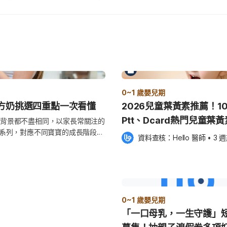
0~1 歲嬰兒期
方奶挑選四重點一次看懂
2026兒童葉黃素推薦！1
Ptt、Dcard熱門兒童葉
背景都不盡相同，以家長常關注的
品系列，對應不同寶寶的成長階段與
資料查核：
Hello 醫師
 •
3 
食品品質管理制度。創立超過150
，家長都想了解雀巢奶粉好嗎？產
選購奶粉的四大重點，協助家長在
？從品牌研究與品質管理制度解析
0~1 歲嬰兒期
產過程到產品上市，都要符合嚴格
「一口母乳，一生守護」
養研究背景與完善的品質管理制