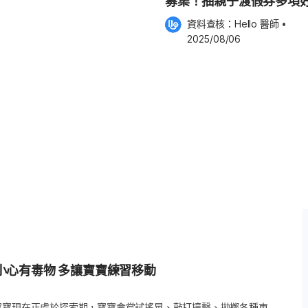
募集！抽親子渡假券多項
健康速達
專業研究*，成為雀巢研發配方奶的
資料查核：
Hello 醫師
 •
2025/08/06
品，都經過1200道以上系統化
品安全風險。從雀巢奶粉在寶寶的
發與安全把關的重視，也為家長挑
雀巢奶粉時，能有更多符合需求的
測 雀巢奶粉有哪些系列？啟賦、能
究與嚴謹品質管理制度後，許多家
適合哪些寶寶？」事實上，雀巢依
三大奶粉系列，各自有不同的設計方
雀
養設計 啟賦是以「銜接母乳」為核
寶養成健康體質***，強調保護力
小心有毒物 多讓寶寶練習移動
。 啟賦3幼兒成長配
0多種活性營養群，能幫助寶寶有效吸
寶寶現在正處於探索期，寶寶會嘗試搖晃、敲打撞擊、拋擲各種東