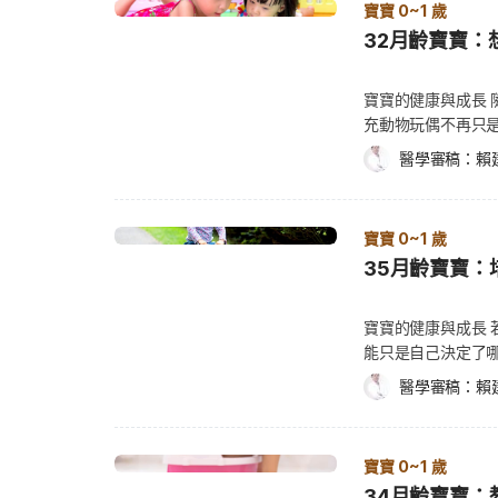
眼睛腺體過度緊繃
便如此，也不要因
已成為常見的名詞
寶寶 0~1 歲
能是活動讓寶寶感
寶寶會往嘴裡塞許
素治療並找出過敏的
處，大多數寶寶，在
建議你替寶寶按摩淚
花費很多時間的。
心。有些寶寶出生
們彼此能互動嗎？
32月齡寶寶：
進嘴裡的小東西，
調整姿勢，就能就
語不必複雜，任何
長時間堵塞，可能需
快。在嘗試把食物
食，或是運動不足
的顏色，可能是地
你可以讓寶寶來拿
了最容易猝死的時
動，比喻鳥，用手
成長都很好，體重
察、揉捏、壓扁、
寶寶可能過胖，請
嬰兒班的寶寶，會
摩，可以親吻他的
趴睡會增加窒息的機率。 根據專家所言，你應該讓寶寶睡在床
睡覺，在肚子上畫
寶寶的健康與成長
育狀況。有很多客
不是正餐，只是個
比較。若寶寶過重
樂，且喜歡有律動感的
助寶寶提高警覺性
他仰睡，不過要小
東西，手指輕輕碰
充動物玩偶不再只
型，那麼寶寶可能
點反應時間。若寶
前，不太會有過胖
手 若逼寶寶去運
暖的平面，例如在
外，你必須確保寶
學習最重要的指標
餵食、洗澡，和參
過寶寶過動也可能
寶寶更容易吞下去
就瘦下來了，隨著
等寶寶準備好了再
醫學審稿：
賴
和手心溫熱，一邊
墊，並避免使用嬰
勞。 手語要一致
著冒險犯難的超級
與治療） 整體而
方式，請看：嬰兒第
喝奶，不要靠親餵來
滿滿 營養對身體
若發現寶寶沒有興
聚焦 預防嬰兒猝死
義，並快速模仿。 
如何照顧寶寶？ 
因此會控制寶寶攝
絕對不要逼他吃下
覆拋向空中時，寶
質，好讓寶寶有力氣
這種溫柔的撫摸。
要安全，你應該遵守下列事項： 等到寶寶能夠自
請全家人一起投入
戲、童謠，可以幫
才能正常發育，你
鬧、迴避、嘴巴緊
戲不適合兩歲以下
就會健康。若寶寶
知 大多數醫師在
寶寶 0~1 歲
和你一同在大浴缸沐浴，才會感到更
妹、祖父母、照護
識字前閱讀技能，
體重過輕，是因為
的流質食物，就是
乎與其他地方相當
習韻律體操，寶寶
就診諮詢醫師。 寶
置，因為這個時候，很容易不小心滑倒
手語。許多寶寶會
35月齡寶寶：
的孩子透過閱讀和
請諮詢醫師。 新手
果或蔬菜，替寶寶選擇斷
頭部會傾斜，可能
過接種時程，像是破傷
巾、肥皂、洗髮乳、玩具或其他必要
不要急著逼寶寶使
助那些想像中的遊
至在母親的子宮裡
在第一次嘗試時，
身體上的終身影響。
（Polio） ，
監督。 把寶寶放入浴缸前，用手指或手腕檢查水溫是否適當。 新手爸媽小提醒 寶寶
寶自身節奏，自然
一根棒子對他來說
或幫助寶寶探索周
始都會閉緊小嘴，
寶寶的健康與成長
晃） 此舉還可能
種還是安全且有效
很早起床 若寶寶早
學習方式。萬一你
看著孩子實現創造
裡，但當他發現把
反應。
能只是自己決定了
受損，甚至失明。
要打！孩子接種疫苗時程表） 高燒或其他疾病。 免疫
晨的陽光直接照射進房間 別讓汽車噪音吵醒寶寶 讓寶寶晚上晚一
通。 已經第 34 週了，別擔心，你並不孤單，我們將持續陪伴支持你，度過第 35
(您的舊鞋、圍巾、
寶寶還小的時候，
他一整天，那是該
部，同時要避免在
孩子正在使用抑制免疫系
午睡時間（延伸閱讀：16
醫學審稿：
賴
週。
等，仿製日常生活
指，可能會被同儕
冷落是正常的，孩
玩，而是要溫柔地玩
Convulsion
為了讓寶寶能開心
許多認知的基本教
該開始幫他戒除吸
棄我。 對學齡前
你應該不希望寶寶
40 度的高燒、熱痙攣、大哭不停、昏厥
上手的安全指南） 給寶寶手裡抓東西，例如：寶寶喜歡的玩具小船。 讓寶寶在洗澡
怖，很多童話故事
咬合功能不正常。
有出入時，他或許並
個階段，寶寶的習
公斤的早產兒，應該
前活動一下。 不要讓寶寶受寒。 讓寶寶玩玩水。 不要在飯後馬上洗澡。 寶寶離開
方，永遠都是獲勝
寶寶 0~1 歲
意力。（延伸閱讀
您覺得參與孩子的
就會忘記奶嘴這回
言，牛奶是非常好
友也不會知道跟真實
34月齡寶寶：