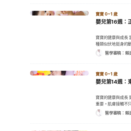
開始的生長曲線。 寶寶的需求與發展 氣喘 氣喘（Asthma）是最常發生在兒童身上
處移動（從椅子、
麼差別？ 啟賦主打銜接母乳，強調吸收與養成健康體質*
別有興趣，因此不
咳嗽、喘氣。 眼睛異
含量過高。在有些
的嚴重慢性疾病，
甚至比熟練的爬行
整；S26以學習力專家聞名，有DHA與神經鞘磷脂，支持
果，之後又換動作，看看
的徵兆。（同場加映
因而使糞便呈現棕
詞，通常拿來描述
寶寶 0~1 歲
了一段日子享受這
從新生兒一路喝到幼兒期嗎？ 雀巢奶粉產品線涵蓋不同
你可以多跟寶寶玩
奶時哭鬧，或是上
比一比：從寶寶大
可能是花粉、黴菌
迷思） 即使是爬
嬰兒第16週：
對應配方。家長在寶寶成長過程中，可依年齡階段與需求
寶寶正在不斷地學
寶五到七天後，病情仍然很嚴重
寶寶消化不良或產
煙或蒸氣。呼吸道
行，有些則是臉朝
品，有助於換奶時的銜接與適應，例如啟賦系列主打銜接
刺激觸覺與視覺。
時，寶寶會長出第一
或是米精裡，就能
（進一步了解：兒童氣喘） 雖然氣喘算是一種嚴重的慢性
學會向前、向後或
以延續母乳營養來源。 **
溫一下吧！你只要
時才長。長牙與基
寶寶的健康與成長
去看醫師。 新手爸
大多數患有氣喘的
擇用雙手雙腳，這
出「躲貓貓」，寶寶
可能兩三個月前就
種類似伏地挺身的
展，卻不太重視身
增長，呼吸道會變大，氣喘的
點移動到另一個點
可能會做下列的檢查： 體格檢查，包含再次檢查一些早期的問題。 評
或多項下列情形： 流口水（延伸閱讀：愛亂咬流口水！寶寶長牙階段的徵兆和時
也能從背面翻滾到
這個階段，你可以
上）、過敏、濕疹（
的事實重要。有些
醫學審稿：
賴
醫師會檢查寶寶控
間） 下巴或臉上起
你可以跟寶寶這樣
舉高，讓寶寶練習彎
兆，包括：（延伸閱讀
圍，被限制在嬰兒
靠觀察，以及你的口述來判斷。 寶寶的需求與發展 紅眼
訊請看：嬰兒第32
具，若寶寶的注意
寶開心、興奮。對
難。 持續地咳嗽。 喘氣。 大聲喘鳴（Whezzing）。 寶寶呼吸時鼻子稍微膨脹，肋
學不會如何靠自己
稱作結膜炎，是由
朵、磨蹭臉頰 新手爸媽小提醒 如何讓寶寶習慣固體食物？你可能需要注意寶寶吃飯
需要你的鼓勵。 在第 16
玩。（延伸閱讀：學
骨周邊的肌肉受到壓迫。 臉色疲倦且蒼白。 若你認為寶寶氣喘
間在地板上學著移
的膜稱為結膜（Con
寶寶 0~1 歲
的時機、飲食內容，以及用餐的器具。 
抓取物品。 坐起
是坐在嬰兒車或兒
其是感覺脖子、肋骨
不遠處，放置寶寶
感到乾澀。 寶寶
天中奶水量最少的
嬰兒第14週：
助成長） 回應聲音
孩。不管寶寶多大
診室。 一般而言，感冒的兒童，也可能有喘鳴的症狀，但夜間的慢性咳嗽，通常是
感覺不舒服的毛茸
能得到結膜炎，若
較少。若寶寶一早
膀。 寶寶的健康須知 醫師會根據孩子的發展情形進行相關檢查：（延伸閱讀：從出
夠爬行，並用手與
潛在的氣喘徵兆。
住寶寶裸露的膝蓋，
所以要小心不要被
開始增加成早晚兩
生3天到2歲！寶寶例行檢查一覽） 測量體重
活動能夠讓寶寶自
寶寶的健康與成長
若寶寶被診斷出氣
道，如何使用手語
寶寶待在家，不要
寶一點也不想吃，
曲線。 進行體格檢
不要太認真嚴肅 
重要。肌膚接觸不
原因，可能是呼吸
溝通能力。不過，
服及嬰兒手巾。 
食，等到寶寶清醒
育及安全指導。 
玩，幫助寶寶與其
揮動小手小腳，當
時，將頭頸部提高至
使用手語的好處會
膏。若是病毒感染
段，養成良好的健康
醫學審稿：
賴
診？ 你還需要注意有哪些健康問題持續了一個月以上，還有餵奶或家庭上遇到哪些
老師是否經過訓練
在第 14 週，寶寶可能做到以下的行為： 
素，例如移除房間
寶之間的溝通更加
拭，寶寶一週內便
要過度餵食：一開
困難。請將這些資
子的危險運動。課
手握在一起 自然地笑 眼
斷～了解3種皮膚測試法） 在治療方面，可能使用吸入性支氣
讀：寶寶學說話分階段！注意
眼藥水，讓寶寶舒緩
新菜色，也不會覺
病、服用藥物、檢測結果
果運動時沒有微笑
寶？ 你應該讓寶
道，同時開立消炎
九個月大時，表現