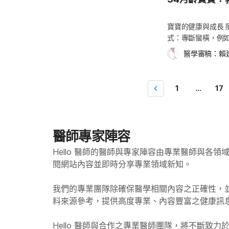
己玩耍吧，別覺得
起年齡更大的孩子
比，牛奶中含大量
反應，您就必須有
您覺得豐富身心，
第一步 戒奶嘴時機
一些寶寶成長所需
一次卻可能很嚴重
步；或者讓您的孩
籃曲，或是讓寶寶
寶寶的健康與成長
寶喝母奶與配方奶
明。 醫師亦可能建議您，
不符事實，孩子總
逐步減少使用的時機
式：專斷蠻橫，例
換喝牛奶？寶寶喝牛
是由醫師開立，可
就是避免他扯小謊
寶寶斷母奶了，那
就是宇宙的中心，
幾次，不過在一到
生時，如何使用。 
醫學審稿：
賴
出蠟筆是用來畫在
六個月大時更容易
孩」每天童言無忌
生這種情形，是因
向地不看著您的眼
說詞，渲染成您自
用四到六週的時間
出怪聲和逗趣的表情
量，消化器官得處
查。 新手爸媽小提
2~3歲時，就很會
（延伸閱讀：想換
的，讓小朋友理解
正常的，母乳寶寶
情緒在晚間就寢前
1
...
17
選一台塑膠製、高
是可以每天親餵一
「請」這個字，以
否有其他症狀，如
睡時，脾氣就變得
踏車的訣竅，然後
時再斷母奶，慢慢
娃娃音或疊字來表
比：從寶寶大便顏色
過敏，然而有八大類
尚無法控制二輪的
還未訓練小朋友使
在餵奶時不要睡著
以及核桃、巴西堅
行。 寶寶的健康須
為您的寶寶已經變
著的時候，將寶寶
蝦子及螃蟹等。
醫師專家陣容
能的，染到病菌的
怕，或他不知道什
照顧。不過如果寶
但只有醫師能確認上
釋如何使用，這會讓
門。 等到寶寶六
Hello 醫師的醫師與專家陣容由專業醫師與各
否遺漏任何預防注射，
以提醒您的孩子該
際，若孩子習慣了
閱網站內容並即時分享專業領域新知。
由當時的氣候而定
的常規，例如每天
寶放下來一小段時
知： 流感比一般感冒症狀嚴重得多。 流感疫苗通常施打於2歲以上的小孩，也有一
他自己用手按下沖水
入夢鄉。 跟寶寶同
我們的專業團隊除確保醫學相關內容之正確性，
些針對6個月以上嬰
物感到害怕很正常
奶、換尿布、隨時
料來源參考，提供高度專業、內容豐富之健康訊
(CDC) 建議嬰
去托兒所或幼兒園
顧寶寶。若你不打
者，也都應施打疫
生時，請立即與您
分房（通常在寶寶
Hello
醫師與合作之專業醫師團隊，將不斷致力
狀惡化，請速就醫。 新手爸媽小提醒 由於您的孩子正在睡眠周期的轉換期間
商。 新手爸媽小提