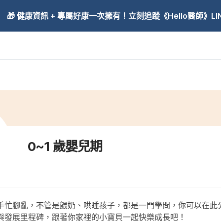
🎁 健康資訊 + 專屬好康一次擁有！立刻追蹤《Hello醫師》LINE
0~1 歲嬰兒期
手忙腳亂，不管是餵奶、哄睡孩子，都是一門學問，你可以在此分類
與發展里程碑，跟著你家裡的小寶貝一起快樂成長吧！