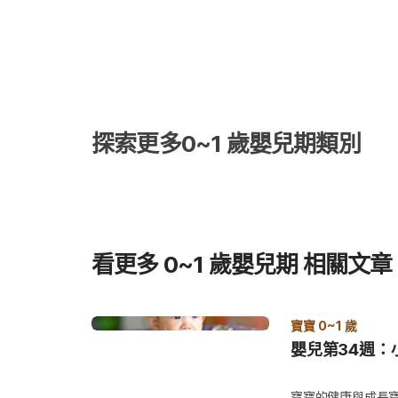
度，也會影響家長對產品的信任度。 雀巢長期投入寶寶營養與食品科學研究，在全球母嬰
營養領域已累積超過80項國際臨床試驗，並發表130篇
重要研究基礎。 由於對寶寶配方奶的安全與品質要求極高，建立多層檢驗與追溯制度格外
重要；在食品品質管理方面，雀巢每批奶粉產品從原料到成
品質檢測**，確保產品品質與食品安全。 這些檢測流程涵蓋多個食品安全環節，包括： 原
料品質檢驗 生產環境監測 生產線品質控管 最終產品檢測 透過多層品質管理制度，確保雀
巢奶粉在不同生產階段，都能持續監控產品品質，降低食
探索更多0~1 歲嬰兒期類別
營養研究與品質管理上的投入，不僅體現了品牌對產品開
選優質配方奶立下了參考標準。 也因為長期投入營養研究與品質管理，雀巢依照不同寶寶
體質與成長階段，發展出多條奶粉產品線，讓家長在選擇
配方選項。 *全球雀巢母嬰營養已累積80項國際臨床試驗與130篇專業學術期刊論文 **每批
次產品從原料到成品皆經過1200道以上的系統化品質檢
恩、S26一次看懂差異 在了解雀巢長期投入寶寶營養研
看更多 0~1 歲嬰兒期 相關文章
長也會進一步關心：「雀巢奶粉有哪些系列？不同產品線
照寶寶的年齡階段與體質需求，規劃啟賦、能恩與S26
向，讓家長在選擇雀巢奶粉時，能有更明確的參考方向。 以下整理目前家長較常關注的
巢奶粉系列與產品定位： 雀巢啟賦系列：銜接母乳的營
寶寶 0~1 歲
心設計的幼兒成長配方，透過多元活性營養組合，幫助寶
嬰兒第34週：
與營養吸收的整體支持，讓寶寶在成長過程中消化、保護、學習樣樣好
方：擁有銜接母乳科技的sn-2乳脂球，2倍sn-2與20
寶寶的健康與成長