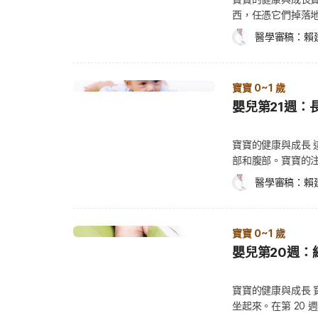
收關鍵營養，並支持寶寶保護力發展，養成健康體質***。 雀巢能恩系列：支持保護力
西，任憑它們掉落
整體質的營養配方 能恩以「保護力＋體質調整」為核心
西，寶寶可以有無
異，協助寶寶建立穩定消化環境，並依需求選擇適合的配方。 能恩全護3：擁有專
醫學審稿：
賴
區域，放上一些會
菌LRIII與高含量HMO 2'-FL組合，支持消化道健康與整體保護力。 能恩水解
西，讓寶寶盡情做
水解技術，有專利精準水解胜肽，將蛋白質分解為較小分
項： 在雙手間傳遞東西，將一個方塊或其他東西，從一隻手傳到另一隻手。 通過搖
調整體質與提升適應性。 雀巢S26系列：學習發展的成長營養 S26主打「學習營養」，核
寶寶 0~1 歲
晃、敲打、撞擊、
心成分為神經鞘磷脂與SHMO，加速寶寶統合學習力，
嬰兒第21週：
扶著某樣東西或某個
整營養支持，把握三歲前的學習黃金期。 S26鉑臻3：成分含5X神經鞘磷脂群與9:1益菌生
拿到一個放得很遙遠
群，強調支持學習發展，維持消化道機能，幫助營養吸收。 S26金幼兒樂：添加神經
趴著的姿式翻身坐好。 如何照顧寶寶？ 寶寶會對具有特定功能的玩具
脂、SHMO與多元成長營養素，著重學習發展與日常營養補充的平衡。
寶寶的健康與成長
話或手機。你可以
為寶寶挑選配方奶的四大重點 在了解雀巢奶粉三大系列
部和腹部。寶寶的
話。在接下來的幾
選擇適合寶寶的配方奶時，家長仍可從多個面向進行綜合
觸手可及的地方，以
醫學審稿：
賴
如拿梳子梳頭髮，
下整理四個常見的奶粉選購重點，協助家長進一步比較不同
能夠做到下列事項： 開心地尖叫。 你離開房間時，他會大哭；你回來時，
下是你應該了解的一
符合寶寶成長需求 寶寶在不同成長階段，對營養的需求
奮。 看到你做出俏
有毒性的物質： 檢查家中每樣化學產品的標籤。 將化妝品、保養品、藥品、營養補
依照不同年齡設計專門配方 以雀巢奶粉產品線為例，品牌旗下包含多種針對不同寶寶需求
遭的東西。 會突然
充品、清潔用品、
寶寶 0~1 歲
規劃的配方奶，例如銜接母乳概念設計的啟賦系列，以及採
定。 如何照顧寶寶？ 現在你的寶寶已經能分辨聲音、快速轉頭朝向聲音的來源。吸
盡可能購買具有兒
嬰兒第20週：
白技術的能恩系列等。 不同奶粉產品在配方設計與營養概念上各有特色，家長可以依寶寶
引寶寶最簡單的方
的家用產品。 將
體質與需求選擇適合的產品。 2.奶粉產品營養資訊是否
光。 若你想要吸
或各式東西亂混一
資訊是否清楚透明也是重要指標。一般配方奶產品都會標
或廣播中學語言，
寶寶的健康與成長
吃藥時別讓寶寶看
及多種維生素與礦物質等營養成分。 透過食品營養標示，家長可以更清楚了解不同奶粉產
與用字遣詞。（同場
坐起來。在第 20 週時，寶寶
寶的移動範圍之外。 有毒物質包括任何有害身體健康的物質，雖然吞下某些
品的營養組成，也能在不同品牌奶粉之間進行比較。 3.
這週你可能不會帶