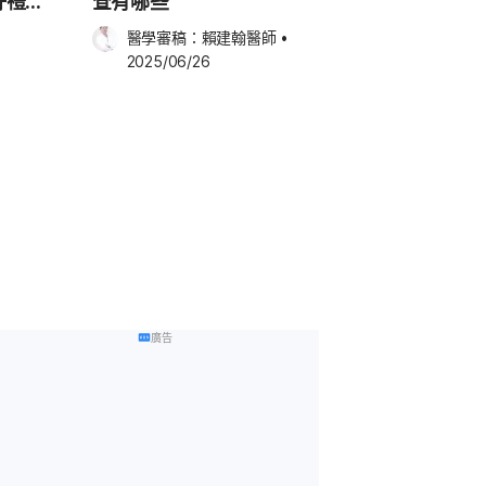
好禮／
查有哪些
醫學審稿：
賴建翰醫師
•
2025/06/26
廣告