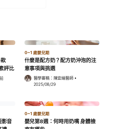
0~1 歲嬰兒期
0款
什麼是配方奶？配方奶沖泡的注
黃素評比
意事項與挑選
醫學審稿：
陳宜綸醫師
•
週前
2025/08/29
0~1 歲嬰兒期
短影音
嬰兒第8週：何時用奶嘴 身體檢