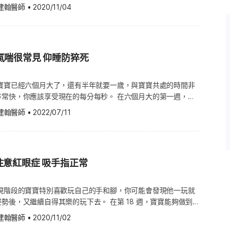
 身體會往聲音來源移動 如何照顧寶寶？ 若你讓寶寶
的胃部不適，有些則會嚴重損傷肺部或腸胃道，有少數則是致命
建翰醫師
•
2020/11/04
寶寶，是母乳之外提供寶寶充分營
建議你準備好問題清單，下次回診時可詢問醫師。 若你發現寶寶
開手臂、腿，並把背拱起來。這些運動能幫助加強寶寶的頸部肌
的做法： 萬一寶寶無法呼吸，請開始進行心肺
許多家長在挑選配方奶時會考量的
模式有任何改變，應立即跟醫師討論。這些問題通常不太嚴重，寶
姿的能力。 為了讓寶寶晚上好好睡覺，你可以幫他洗個澡，或講
19 叫救護車。 萬一寶寶失去意識、叫不醒、極度睏倦、燒燙傷、
，就自行恢復了，但少數個案會持續，且變得更加嚴重，最好還是
有固定的睡覺流程，例如依序餵奶、洗澡、穿睡衣、閱讀、唱歌或
發作，都請立刻撥打 119。有些中毒症狀會延遲出現，即使沒有
擇供應能力穩定的奶粉品牌，也能
全至上，不要造成遺憾。 寶寶的需求與發展 普通感冒 你的孩子
寶上床睡覺。（延伸閱讀：寶寶哭不停怎麼辦？判斷嬰兒哭鬧原因
電毒藥物防治諮詢中心，以尋求專家建議 。 試著清掉寶寶口中
品線可銜接寶寶不同成長階段 寶寶
年，就得到感冒了，有很多種類的病毒，都會引起感冒，而且生活
氣喘很常見 仰睡防猝死
良好的睡前準備，可以幫助你和寶寶放鬆，並增加親密關係，你可
並儘可能保留它們作為樣本。 在沒有得到專業指導之前，不要自
幼童期常會面臨「換奶」的轉折，
估計，小朋友一年內，大約會得到八次感冒。（同場加映：嬰兒第
這些流程或分工，例如媽媽負責洗澡、爸爸負責說故事等，這樣兩
中或已經吞下去的東西吐出來，不要給寶寶灌腸或使用活性碳之類
便利性與換奶時的適應狀況。若品
 可上桌用餐） 病毒會在空氣中散播，可能會附著在門把或玩具等
試著一起分擔讓寶寶睡覺的工作。（延伸閱讀：全職媽媽非傭人！
 寶寶已經六個月大了，還有半年就要一歲，與寶寶共處的時間非
緊急求救電話時，對方可能會要求你提供資訊，例如被寶寶吞下去
巢奶粉為例，品
的免疫系統尚未發展完善，此時的寶寶非常容易受流感侵襲。再
） 寶寶的健康須知 醫師和護理師可能會進行以下的檢查： 關於
你應該享受現在的每分每秒。 在六個月大的第一週，寶
下去的數量多少、事情發生的時間、寶寶的年齡和體重、症狀，以
質需求選擇適合的配方奶產品。例
寶，常把手置於眼睛和嘴巴附近，因此病毒很容易就進入體內，若
拉撒睡、發育情形與安全的指導。 第二次接種過後可能有的反
出子音與母音
等。 如果寶寶衣服上有吐出來的東西，或殘存的有毒物質，請將
方，而「啟賦水解3幼兒成長配
或兄弟姊妹接觸，更容易受其他種流感病毒影響。常見的症狀包括
建翰醫師
•
2022/07/11
？什麼時候該就醫？ 什麼時候該讓寶寶斷奶？（延伸閱讀：哺乳
水沖洗寶寶的皮膚。如果有燒燙傷痕跡，則持續沖水至少 15 分
鼻塞、咳嗽、哭鬧或輕度發燒，這些症狀通常會持續一週左右。
機、循序漸進並注意鐵質補充） 如何照顧寶寶？ 嬰兒搖
動中產生過多磨擦的材質，寬鬆、透氣的衣物，能讓寶寶活動自
傷或灼傷的傷口上，塗抹油、潤滑油或任何東西，這只會惡化傷
期且穩定的成長營養支持。 為什
類高危險群！這7種方法預防） 鼻塞會使寶寶非常不舒服，你可
群（Shaken baby syndrome，SBS）是一種會造成嚴重腦
碰到有毒物質，請盡力沖洗眼睛，從眼角注水，沖 15 分鐘以上，
準 雀巢長期投入寶寶營養研究，
幫助寶寶清除鼻腔的黏液，並在寶寶的房間，開啟噴霧器及加濕
大力搖晃寶寶，使大腦在頭骨內移動，可能就會發生這種情況。嬰
的行為會吸引你的注意，清楚哪些
時，就
統化品質檢測，同時提供多款不同
減少鼻涕，讓寶寶更容易呼吸。 你也可以試著用墊子抬起寶寶頭
因為頸部肌肉不夠有力支撐頭部，若持續搖晃，可能會導致嚴重的
注意紅眼症 吸手指正常
生氣。因此，從現在開始到接下來幾年，寶寶會盡其所能，引起你
那些花了很多時間趴在地上玩遊戲的寶寶。多數寶寶在七、八個月
信任的品牌可作為參考。 在為
嚨堵塞感，但不要用枕頭來墊高頭部。若上述方式仍無法緩解鼻
受損、智力缺陷、痙攣、癱瘓、永久性腦傷，甚至死亡。 嬰兒搖
寶寶會透過調皮搗蛋的方式，得到你的回應。若寶寶有好表現時，
後，開始爬行，甚至有一小部分寶寶，從未嘗試爬行。但是只要寶
品牌供應能力，以及產品線是否能
嬰兒車裡睡覺，斜躺 45 度的姿勢。 尚未諮詢醫師前，請勿讓
在與孩子玩耍，玩過頭的時候。其他一般的動作，像拍打或搔癢
饋，因為這是教導寶寶，並導正不良行為的好方法。 寶寶的健康
其他幾項被視為寶寶發展的重要里程碑（例如：坐 ，能自己坐起
寶寶需求的雀巢奶粉。 家長常見
 現階段的寶寶特別喜歡玩自己的手和腳，你可能會發現他一玩就
。一般來說，六歲以下的孩童，不適合服用藥物，因為可能會造成
崎嶇不平的路面，都不至於造成嬰兒搖晃症候群。 搖晃過度的嬰
體的情形，醫師會進行全面的體格檢查，使用不同的診斷技巧與程
寶寶必須掌握的關鍵技巧，比學會爬行還重要），就會被視為發展
分為啟賦、能恩與 S26 三大系
勢後，又繼續自得其樂的玩下去。 在第 18 週，寶寶能夠做到下
生素無法處理病毒引起的流感，若寶寶發燒，醫師可能會建議你使
、嗜睡、嘔吐、飲食問題、呼吸困難、坐立不安或難以安撫。若你
狀況，進行下列全部或部分的檢查： 詢問你寶寶在家的吃
擔心。 那些選擇繞過爬行階段的寶寶，他們的行動力，只是短暫
解各系列的設計方向，再搭配寶寶
minophen 或稱 Paracetamol） 若寶寶有下列症狀，請立即打
搖晃症候群，請立即前往醫院就診，寶寶的狀況可能會惡化，若不
建翰醫師
•
2020/11/02
及護理情形。 量身高、體重及頭圍，繪製從出生
寶終究會學習扶著東西站立，拉著家具或大人的手、大腿及衣角四
：雀巢啟賦、能恩與S26系列有什
分鐘內，同時使用雙手雙腳。 在嬰兒床裡自由玩耍。 對小東西特
成永久性腦損傷。 寶寶解黑便 若寶寶解黑便，代表寶寶血中鐵