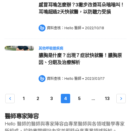
感冒耳鳴怎麼辦？3撇步改善耳朵嗡嗡叫！
耳鳴超過2天快就醫，以防聽力受損
資料查核：
Hello 醫師
 •
2022/10/18
其他呼吸道疾病
膿胸是什麼？出現７症狀快就醫！膿胸原
因、分期及治療解析
資料查核：
Hello 醫師
 •
2023/03/17
1
2
3
4
5
...
13
醫師專家陣容
Hello 醫師的醫師與專家陣容由專業醫師與各領域醫學專家
所組成，協助審閱網站內容並即時分享專業領域新知。