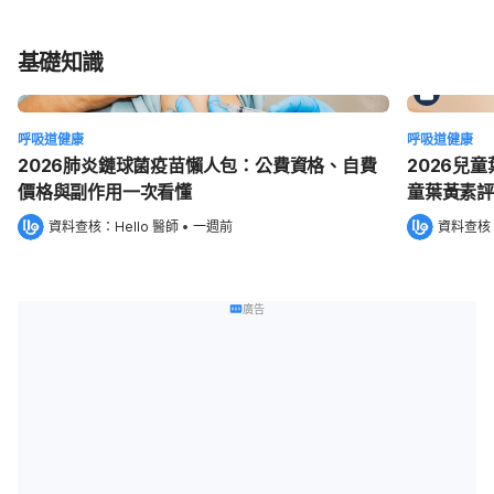
基礎知識
呼吸道健康
呼吸道健康
2026肺炎鏈球菌疫苗懶人包：公費資格、自費
2026兒童
價格與副作用一次看懂
童葉黃素評
資料查核：
Hello 醫師
 •
一週前
資料查核
廣告