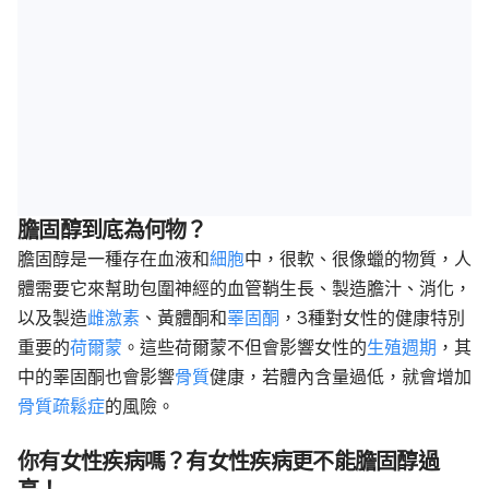
膽固醇到底為何物？
膽固醇是一種存在血液和
細胞
中，很軟、很像蠟的物質，人
體需要它來幫助包圍神經的血管鞘生長、製造膽汁、消化，
以及製造
雌激素
、黃體酮和
睪固酮
，3種對女性的健康特別
重要的
荷爾蒙
。這些荷爾蒙不但會影響女性的
生殖週期
，其
中的睪固酮也會影響
骨質
健康，若體內含量過低，就會增加
骨質疏鬆症
的風險。
你有女性疾病嗎？有女性疾病更不能膽固醇過