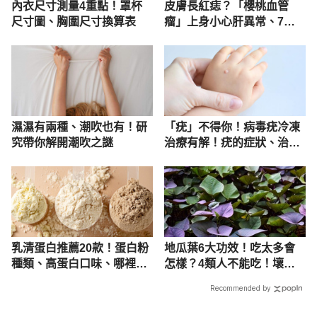
內衣尺寸測量4重點！罩杯
皮膚長紅痣？「櫻桃血管
尺寸圖、胸圍尺寸換算表
瘤」上身小心肝異常、7成
以上好發年長者！
濕濕有兩種、潮吹也有！研
「疣」不得你！病毒疣冷凍
究帶你解開潮吹之謎
治療有解！疣的症狀、治療
一次看
乳清蛋白推薦20款！蛋白粉
地瓜葉6大功效！吃太多會
種類、高蛋白口味、哪裡買
怎樣？4類人不能吃！壞處
完整看
禁忌曝
Recommended by