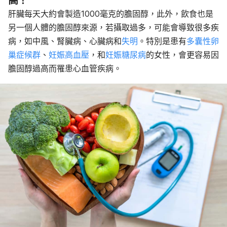
高！
肝臟每天大約會製造1000毫克的膽固醇，此外，飲食也是
另一個人體的膽固醇來源，若攝取過多，可能會導致很多疾
病，如中風、腎臟病、心臟病和
失明
。特別是患有
多囊性卵
巢症候群
、
妊娠高血壓
，和
妊娠糖尿病
的女性，會更容易因
膽固醇過高而罹患心血管疾病。