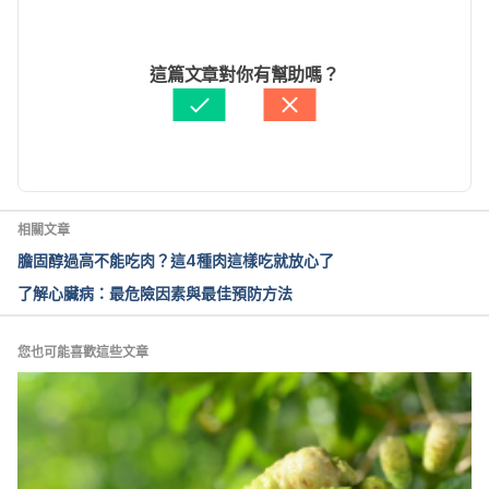
Cholesterol and Women’s Cardiovascular Health. 
2022/03/21
https://www.acog.org/Patients/FAQs/Cholesterol-
文： 
Hello 醫師
這篇文章對你有幫助嗎？
and-Womens-Cardiovascular-Health. Accessed 
醫學審稿：
賴建翰醫師
August 11, 2017
由 
文子齊
 更新
降低低密度膽固醇血症飲食（彰化基督教醫院）
https://www.cch.org.tw/vmpc/knowledge/knowled
ge_2_detail.aspx?oid=83 Accessed March 21, 2022
相關文章
膽固醇過高不能吃肉？這4種肉這樣吃就放心了
淺談高膽固醇血症（仁愛醫療財團法人）
了解心臟病：最危險因素與最佳預防方法
https://www.jah.org.tw/form/index-1.asp?
m=3&m1=8&m2=362&gp=361&id=1096 Accessed 
March 21, 2022
您也可能喜歡這些文章