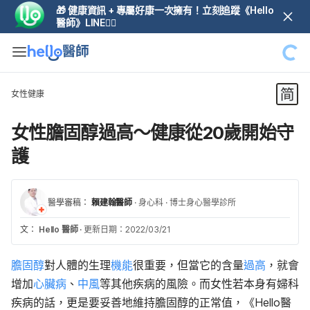
🎁 健康資訊 + 專屬好康一次擁有！立刻追蹤《Hello
醫師》LINE👆🏼
女性健康
女性膽固醇過高～健康從20歲開始守
護
醫學審稿：
賴建翰醫師
·
身心科
·
博士身心醫學診所
文：
Hello 醫師
·
更新日期：2022/03/21
膽固醇
對人體的生理
機能
很重要，但當它的含量
過高
，就會
增加
心臟病
、
中風
等其他疾病的風險。而女性若本身有婦科
疾病的話，更是要妥善地維持膽固醇的正常值，《Hello醫