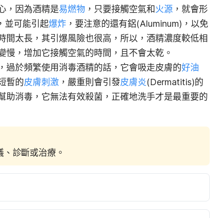
心，因為酒精是
易燃物
，只要接觸空氣和
火源
，就會形
de)，並可能引起
爆炸
，要注意的還有鋁(Aluminum)，以免
時間太長，其引爆風險也很高，所以，酒精濃度較低相
變慢，增加它接觸空氣的時間，且不會太乾。
，過於頻繁使用消毒酒精的話，它會吸走皮膚的
好油
短暫的
皮膚刺激
，嚴重則會引發
皮膚炎
(Dermatitis)的
幫助消毒，它無法有效殺菌，正確地洗手才是最重要的
建議、診斷或治療。
ow to Use Hand Sanitizer in Community Settings. 