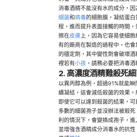
消毒酒精不能沒有水的成分，因
細菌
和
病毒
的細胞膜，凝結蛋白
程，進而提升表面接觸的時間，
擦在
皮膚
上，因為它容易使細胞
有的廠商在製造的過程中，也會
的穩定劑，
其中變性劑會破壞酒
裡若有
小孩
，請務必要把消毒酒
2. 高濃度酒精難殺死
以異丙醇為例，超過91%就能
續凝結，這會減低殺菌的效果。
即使它可以達到殺菌的結果，可
多數的細菌孢子並沒辦法被殺死
利的情況下，會變換成孢子，進入睡眠模
並增強含酒精成分消毒水的抗性