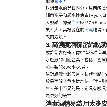
繼續
繁殖
。
以消毒水的等級區分，異丙醇屬低級消毒劑
細菌孢子和親水性病毒(Hydrophil
人照護，像是
血壓
壓脈帶(Blood 
果不大，其根源在於
潮濕
環境，
效的方法。
3. 高濃度酒精留給敏
或許您會好奇，像99%這種高
水敏感的相關產業，包括：醫療
和再製(Rework)人員。
這對處理電腦芯片、積體電路(Inte
於異丙醇蒸發率比水快，對油脂
生。美中不足的是，它具有吸濕
是更好的選擇。
消毒酒精易燃 用太多