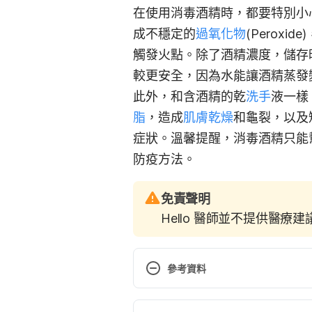
在使用消毒酒精時，都要特別小
成不穩定的
過氧化物
(Peroxi
觸發火點。除了酒精濃度，儲存
較更安全，因為水能讓酒精蒸發
此外，和含酒精的乾
洗手
液一樣
脂
，造成
肌膚乾燥
和龜裂，以及
症狀。溫馨提醒，消毒酒精只能
防疫方法。
免責聲明
Hello 醫師並不提供醫療
參考資料
Show Me the Science – When & H