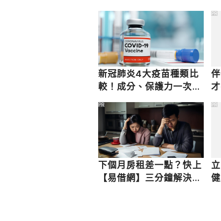
vs-isopropyl-alcohol-to-disinfe
快速到位
冠
PR
新冠肺炎4大疫苗種類比
伴
較！成分、保護力一次了
才
解
PR
PR
下個月房租差一點？快上
立
【易借網】三分鐘解決燃
健
眉之急
在