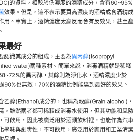
CDC)的資料，相較於低濃度的酒精成分，含有60~95%
菌
效果。但是，這不表示要買高濃度的酒精或含酒精成
作用。事實上，酒精濃度太高反而會有反效果，甚至產
。
效果最好
要認識其成分的組成，主要為
異丙醇
(Isopropyl
ified water)兩種素材。
簡單來說，消毒酒精就是稀釋
8~72%的異丙醇，其餘則為淨化水，酒精濃度少於
過90%也無效，70%的酒精比例能達到最好的效果。
(Ethanol)成分的，也稱為穀醇(Grain alcohol)，
精。雖然兩者都可稀釋成消毒水使用，但其功能和風險
，可飲用，因此被廣泛用於酒類飲料裡，也能作為汽車
化學味與劇毒性，不可飲用，廣泛用於家用和工業清潔
妝品裡。