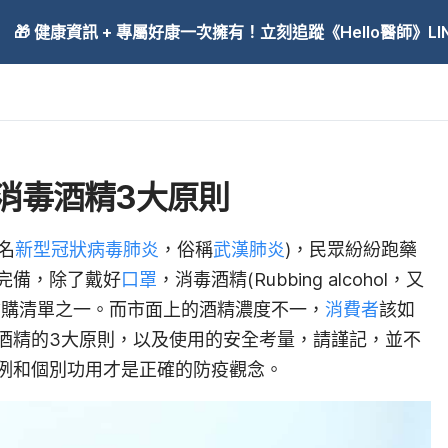
🎁 健康資訊 + 專屬好康一次擁有！立刻追蹤《Hello醫師》LINE
消毒酒精3大原則
全名
新型冠狀病毒肺炎
，俗稱
武漢肺炎
)，民眾紛紛跑藥
完備，除了戴好
口罩
，消毒酒精(Rubbing alcohol，又
搶購清單之一。而市面上的酒精濃度不一，
消費者
該如
酒精的3大原則，以及使用的安全考量，請謹記，並不
例和個別功用才是正確的防疫觀念。