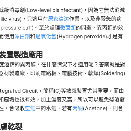
(Low-level disinfectant)，因為它無法消滅
ic virus)，只適用在
居家清潔
作業，以及非緊急的病
pressure cuff)。至於處理
黴菌類
的問題，異丙醇的效
而使用
漂白劑
和
過氧化氫
(Hydrogen peroxide)才是有
感裝置製造廠用
濃度酒精的異丙醇，在什麼情況下才適用呢？答案就是對
器材製造廠、印刷電
路板、電腦技術、軟焊(Soldering)
grated Circuit，簡稱IC)等敏感裝置尤其重要，而由
和塵垢也很有效，加上濃度又高，所以可以避免殘渣發
性，會吸收
空氣
中的水氣，若有
丙酮
(Acetone)，則會
皮膚乾裂