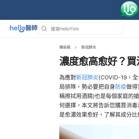
傳染病
新冠肺炎
濃度愈高愈好？買
為應對
新冠肺炎
(COVID-19，
局排隊，勢必要把自身
防疫
做得
稱擦拭用酒精)也是每個家庭的
何選擇，本文將告訴您購買消毒
是愈濃效果愈好，了解其成分比