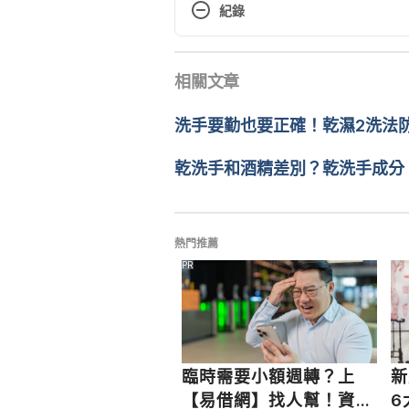
https://www.cdc.gov/handwashi
紀錄
February 25, 2020.
現行版本
Alcohol-Based Vs. Alcohol-Free 
相關文章
2022/06/14
based-vs-alcohol-free-hand-san
文： 
黎佳燊
洗手要勤也要正確！乾濕2洗法
Why Is 70% Isopropyl Alcohol (I
醫學審稿：
賴建翰醫師
What Is IPA Used For? https://
由 
Jane Lee
 更新
乾洗手和酒精差別？乾洗手成分
alcohol-ipa-a-better-disinfecta
Accessed February 25, 2020.
Isopropyl Alcohol Poisoning. htt
熱門推薦
Accessed February 25, 2020.
PR
Difference between Ethyl Alcohol
https://difference.guru/differen
Accessed March 10, 2020.
臨時需要小額週轉？上
新
Ethanol vs. Isopropyl Alcohol t
【易借網】找人幫！資金
6