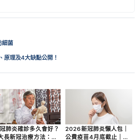
ng/show-me-the-science-hand-sanitizer.html Accessed 
Hand Sanitizers. https://blog.zogics.com/alcohol-
itizers/ Accessed February 25, 2020.
防細菌
PA) a Better Disinfectant than 99% Isopropanol, and 
blog.gotopac.com/2017/05/15/why-is-70-isopropyl-
、原理及4大缺點公開！
nt-than-99-isopropanol-and-what-is-ipa-used-for/ 
ps://www.healthline.com/health/isopropyl-alcohol 
 and Isopropyl Alcohol. 
ce-between-ethyl-alcohol-and-isopropyl-alcohol/ 
冠肺炎確診多久會好？
2026新冠肺炎懶人包｜
o Disinfect. https://www.hunker.com/12000188/ethanol-
大長新冠治療方法：新
公費疫苗4月底截止｜症