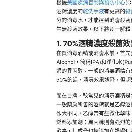
根據
美國疾病管制與預防中心
(
酒精濃度的
乾洗手液
有更高的
殺
分的消毒水，才能達到消毒殺菌
生無殺菌效果，以下將逐一解釋
1. 70%酒精濃度殺菌
在買消毒酒精或消毒水前，首先
Alcohol，簡稱IPA)和淨化水(Pur
過的異丙醇。一般的消毒酒精有6
50%的話，消毒效果遽降，但超
而在台灣，較
常見的消毒酒精是含乙醇
一般藥房所售的酒精就是乙醇酒
卻大不同，乙醇帶有些微化學味
燃料添加劑；異丙醇則有強烈的
消毒，其成分也被添加在護膚化