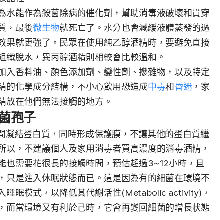
為水能作為殺菌除病的催化劑，幫助消毒液破壞和貫穿
質，最後
微生物
就死亡了。水分也會減緩液體蒸發的過
效果就更強了。民眾在使用純乙醇酒精時，要避免直接
組織脫水，異丙醇酒精則相較會比較溫和。
加入香料油、顏色添加劑、變性劑、摻雜物，以及特定
精的化學成分結構，不小心飲用恐造成
中毒
和
昏迷
，家
精放在他們無法接觸的地方。
細菌孢子
瞬間凝結蛋白質，同時形成保護膜，不讓其他的蛋白質繼
所以，不建議個人及家用消毒者買高濃度的消毒酒精，
能也需要花很長的接觸時間，預估超過3~12小時，且
，只是進入休眠狀態而已。
這是因為有的細菌在環境不
式，以降低其代謝活性(Metabolic activity)，
，而當環境又有利於己時，它會再變回細菌
的增長狀態