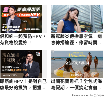
ct Accessed March 10, 2020.
後遺症必看
狀、防疫重點彙整
侶和妳一起預防HPV，
新冠肺炎傳播靠空氣！病
有資格說愛妳！
毒傳播途徑、停留時間一
次解答
PR
即諮詢HPV！是對自己
出國花費難抓？全包式海
康最好的投資，把握現
島假期，一價搞定食宿玩
不嫌晚！
樂，省錢更省心！
Recommended by
載入中