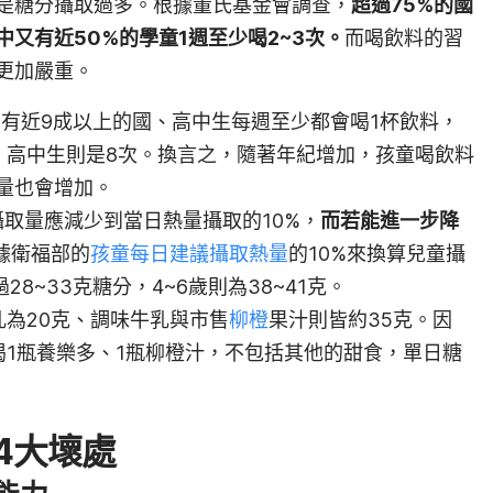
是
糖分
攝取過多。根據董氏基金會調查，
超過75%的國
又有近50%的學童1週至少喝2~3次。
而喝飲料的習
更加嚴重。
，有近9成以上的國、高中生每週至少都會喝1杯飲料，
，高中生則是8次。換言之，隨著年紀增加，孩童喝飲料
量也會增加。
取量應減少到當日熱量攝取的10%，
而若能進一步降
據衛福部的
孩童每日建議攝取熱量
的10%來換算兒童攝
8~33克糖分，4~6歲則為38~41克。
乳為20克、調味牛乳與市售
柳橙
果汁則皆約35克。因
喝1瓶養樂多、1瓶柳橙汁，不包括其他的甜食，單日糖
4大壞處