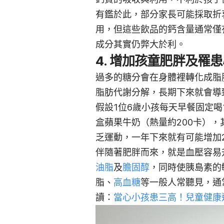
有鑑於此，部分家長可能採取折
用，但這些飲品的鈣含量通常僅有
成分其實仍弊大於利。
4. 增加孩童肥胖及罹
過多的糖分會在身體裡轉化成脂
脂肪代謝分解，長期下來就會導
假設1位6歲小孩每天早餐固定喝1
盒蘋果牛奶（熱量約200卡）
乏運動，一年下來就有可能增加
伴隨著肥胖而來，就是血壓容易
油脂
及
膽固醇
，同時使胰島素的
脂、
高血糖
等一般人常聽見，通
讀：
當心小孩患三高！兒童健康