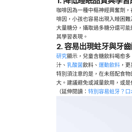
1. 降低
睡眠品質
與學習
咖啡因
為一種中樞神經興奮劑，
啡因，小孩也容易出現入睡困難
大量糖分，攝取過多糖分還可能
其學習表現。
2. 容易出現蛀牙與牙
研究
顯示，兒童含糖飲料喝愈多
汁、
乳酸菌
飲料、
運動飲料
，更
特別須注意的是，在未搭配食物
大。建議避免或減量飲用，或是
（延伸閱讀：
特別容易蛀牙？口