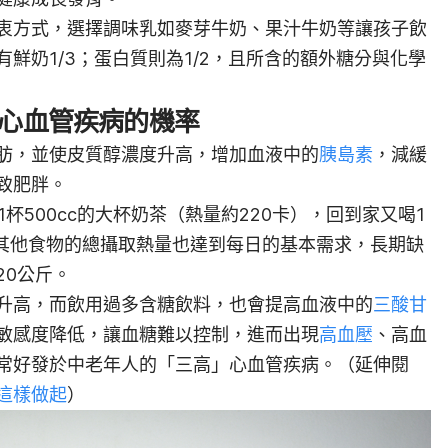
衷方式，選擇調味乳如麥芽牛奶、果汁牛奶等讓孩子飲
鮮奶1/3；蛋白質則為1/2，且所含的額外糖分與化學
患心血管疾病的機率
肪，並使皮質醇濃度升高，增加血液中的
胰島素
，減緩
致肥胖。
杯500cc的大杯奶茶（熱量約220卡），回到家又喝1
，其他食物的總攝取熱量也達到每日的基本需求，長期缺
20公斤。
升高，而飲用過多含糖飲料，也會提高血液中的
三酸甘
敏感度降低，讓血糖難以控制，進而出現
高血壓
、高血
常好發於中老年人的「三高」心血管疾病。（延伸閱
這樣做起
）