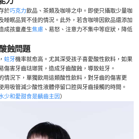
能力
存於
巧克力
飲品、茶類及咖啡之中。即使只攝取少量咖
及睡眠品質不佳的情況。此外，若含咖啡因飲品還添加
造成孩童產生
焦慮
、易怒、
注意力不集中
等症狀，降低
齒酸蝕問題
，
蛀牙
機率就愈高。尤其深受孩子喜愛酸性飲料，如果
易傷害牙齒琺瑯質，造成牙齒酸蝕，導致蛀牙。
的情況下，單獨飲用這類酸性飲料，對牙齒的傷害更
使用吸管減少酸性液體停留口腔與牙齒接觸的時間。
水少和愛甜食是齲齒主因
）