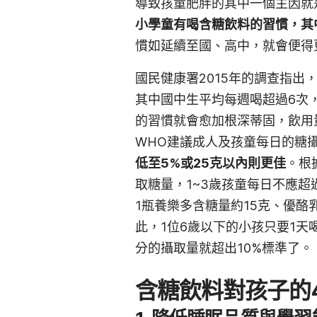
導致孩童肥胖的其中一個主因就
小學童有喝含糖飲料的習慣，其中
慣如延續至國、高中，就會便得
國民健康署2015年的調查指出
其中國中生平均每週喝超過6次
的習慣就會愈加根深蒂固，飲用
WHO建議成人及孩童每日的糖攝
低至5%或25克以內則更佳
。根
取糖量，1~3歲孩童每日不應超過2
1瓶養樂多含糖量約15克、優酪
此，1位6歲以下的小孩只要1天
分的攝取量就超出10%標準了。
含糖飲料對孩子的