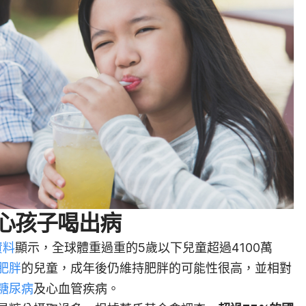
心孩子喝出病
資料
顯示，全球體重過重的5歲以下兒童超過4100萬
肥胖
的兒童，成年後仍維持肥胖的可能性很高，並相對
糖尿病
及
心血管疾病
。