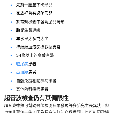
先前一胎產下畸形兒
家族裡曾有過畸形兒
於常規檢查中發現胎兒畸形
胎兒生長遲緩
羊水量太多或太少
準媽媽血液篩檢數據異常
34歲以上的高齡產婦
糖尿病
患者
高血壓
患者
自體免疫相關疾病患者
其他內科疾病患者
超音波檢查仍有其侷限性
超音波雖然可幫助醫師檢測及早發現許多胎兒生長異狀，但
也並非萬無一失。因為
超音波無法穿透骨頭，也可能因孕婦