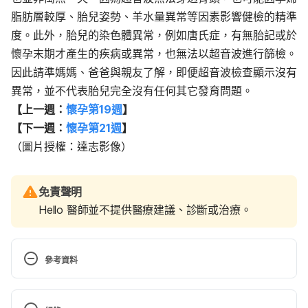
脂肪層較厚、胎兒姿勢、羊水量異常等因素影響健檢的精準
度。
此外，胎兒的染色體異常，例如唐氏症，有無胎記或於
懷孕末期才產生的疾病或異常，也無法以超音波進行篩檢。
因此請準媽媽、爸爸與親友了解，即便超音波檢查顯示沒有
異常，並不代表胎兒完全沒有任何其它發育問題。
【上一週：
懷孕第19週
】
【下一週：
懷孕第21週
】
（圖片授權：達志影像）
免責聲明
Hello 醫師並不提供醫療建議、診斷或治療。
參考資料
Week20– your second trimester 
https://www.nhs.uk/start4life/pregnancy/week-by-