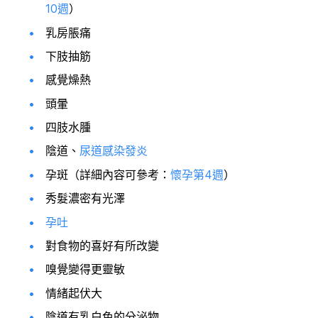
10週
）
乳房脹痛
下肢抽筋
感覺燥熱
頭暈
四肢水腫
陰道、
尿道感染發炎
孕斑（詳細內容可參考：
懷孕第4週
）
秀髮濃密有光澤
孕吐
對食物的喜好有所改變
嗅覺變得更靈敏
情緒起伏大
陰道有乳白色的分泌物