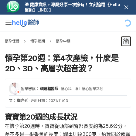
🎁 健康資訊 + 專屬好康一次擁有！立刻追蹤《Hello
醫師》LINE👆🏼
懷孕保養
懷孕週期
懷孕中期
懷孕第20週：第4次產檢，什麼是
2D、3D、高層次超音波？
醫學審稿：
賴建翰醫師
·
身心科
·
博士身心醫學診所
文：
鄭光廷
·
更新日期：2021/11/03
寶寶第20週的成長狀況
在懷孕第20週時，寶寶從頭部到臀部長度約為25.6公分，
差不多是一根香蕉的長度；體重則達300克，約等同於兩顆