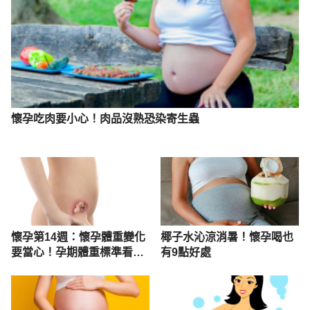
Accessed November 3, 2021
懷孕吃肉要小心！肉品沒熟恐染寄生蟲
懷孕第14週：懷孕體重變化
椰子水沁涼消暑！懷孕喝也
要當心！孕期體重標準看這
有9點好處
裡