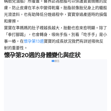
稱胎兒油脂）所覆蓋。醫界認為胎脂可以保護寶寶嬌嫩的皮
膚，防止皮膚在羊水中變得乾癟。胎脂就像胎兒身上的蠟般
光滑塗料，也有助降低分娩過程中，寶寶穿過產道時的損傷
和摩擦。
寶寶在準媽媽的肚子裡越長越大，胎動也愈來愈明顯。除了
「拳打腳踢」，也會轉身、吸吮手指。別看「吃手手」是小
事一樁，在
懷孕第13週
寶寶的成長狀況我們有詳述吸吮反
射的重要性。
懷孕第20週的身體變化與症狀
廣告