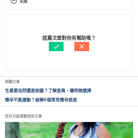
紀錄
week/2nd-trimester/week-20/#anchor-
tabs
 Accessed February 5, 2021
現行版本
產前超音波檢查衛教單張（衛福部國健署）
2021/11/03
https://mammy.hpa.gov.tw/Home/NewsKBContent
文： 
鄭光廷
這篇文章對你有幫助嗎？
?id=501&type=01
 Accessed February 5, 2021
醫學審稿：
賴建翰醫師
由 
于承宇
 更新
產檢之超音波檢查（高醫醫訊）
http://www.kmuh.org.tw/www/kmcj/data/9705/5.h
tm
 Accessed February 5, 2021
相關文章
孕婦產前檢查項目及補助金額（
衛福部國健署
）
生產要自然還是剖腹？了解差異，聰明做選擇
https://www.hpa.gov.tw/Pages/List.aspx?
懷孕不能運動？破解8個常見懷孕迷思
nodeid=194 
 Accessed November 3, 2021
高層次超音波 非萬無一失（天主教永和耕莘醫院）
您也可能喜歡這些文章
http://www.cthyh.org.tw/?
aid=304&pid=22&page_name=detail&iid=217 