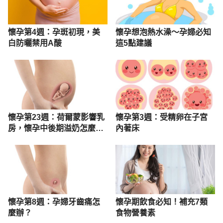
懷孕第4週：孕斑初現，美
懷孕想泡熱水澡～孕婦必知
白防曬禁用A酸
這5點建議
懷孕第23週：荷爾蒙影響乳
懷孕第3週：受精卵在子宮
房，懷孕中後期溢奶怎麼
內著床
辦？
懷孕第8週：孕婦牙齒痛怎
懷孕期飲食必知！補充7類
麼辦？
食物營養素