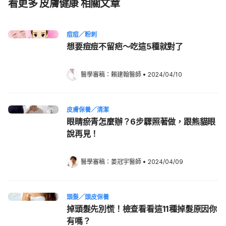
看更多 皮膚健康 相關文章
痘痘／粉刺
想要痘痘不留疤～吃這5種就對了
醫學審稿：
賴建翰醫師
•
2024/04/10
皮膚保養／清潔
眼睛瘀青怎麼辦？6步驟照著做，跟熊貓眼
說再見！
醫學審稿：
姜冠宇醫師
•
2024/04/09
頭髮／頭皮保養
掉頭髮先別慌！檢查看看這11種掉髮原因你
有嗎？