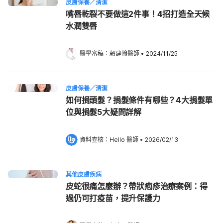
皮膚保養／清潔
嘴唇乾裂不要做這2件事！4招打造全天候
水潤雙唇
醫學審稿：
賴建翰醫師
•
2024/11/25
皮膚保養／清潔
如何捐頭髮？捐髮條件有哪些？4大捐髮單
位與捐髮5大疑問詳解
資料查核：
Hello 醫師
 •
2026/02/13
其他皮膚疾病
皮蛇很痛怎麼辦？帶狀疱疹治療案例：得
過仍可打疫苗，提升保護力