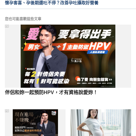
懷孕害喜、孕後期還吐不停？改善孕吐攝取好營養
week/2nd-trimester/week-22/#anchor-tabs
Accessed February 8, 2021
您也可能喜歡這些文章
「國人膳食營養素參考攝取量」第八版（衛福部國健
PR
署）https://www.hpa.gov.tw/Pages/Detail.aspx?
nodeid=4248&pid=12285
 Accessed November 4, 
2021
伴侶和妳一起預防HPV，才有資格說愛妳！
PR