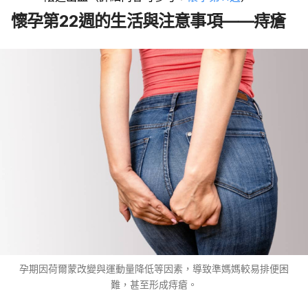
懷孕第22週的生活與注意事項——痔瘡
孕期因荷爾蒙改變與運動量降低等因素，導致準媽媽較易排便困
難，甚至形成痔瘡。