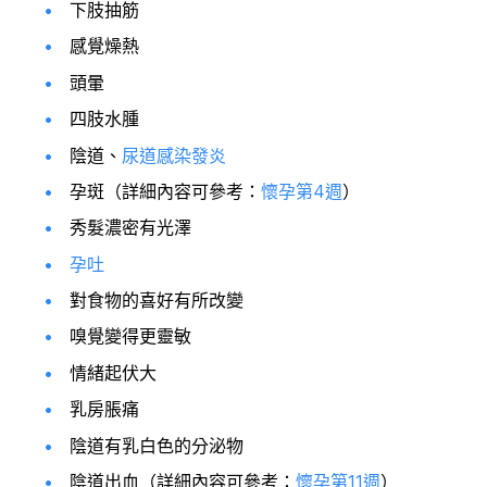
下肢抽筋
感覺燥熱
頭暈
四肢水腫
陰道、
尿道感染發炎
孕斑（詳細內容可參考：
懷孕第4週
）
秀髮濃密有光澤
孕吐
對食物的喜好有所改變
嗅覺變得更靈敏
情緒起伏大
乳房脹痛
陰道有乳白色的分泌物
陰道出血（詳細內容可參考：
懷孕第11週
）