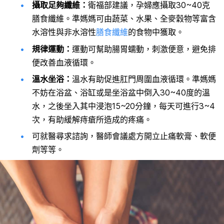
攝取足夠纖維：
衛福部建議，孕婦應攝取30~40克
膳食纖維。準媽媽可由
蔬菜、
水果、
全麥穀物等富含
水溶性與非水溶性
膳食纖維
的食物中獲取。
規律運動：
運動可幫助腸胃蠕動，刺激便意，避免排
便改善血液循環。
溫水坐浴：
溫水有助促進肛門周圍血液循環。準媽媽
不妨在浴盆、浴缸或是坐浴盆中倒入30~40度的溫
水，之後坐入其中浸泡15~20分鐘，每天可進行3~4
次，有助緩解痔瘡所造成的疼痛。
可就醫尋求諮詢，醫師會議處方開立止痛軟膏、軟便
劑等等。