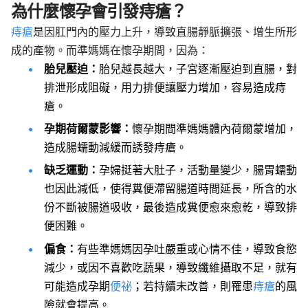
為什麼懷孕會引發痔瘡？
痔瘡
是因肛門內的壓力上升，導致直腸靜脈擴張、增生所形
成的產物。而準媽媽在懷孕期間，因為：
胎兒壓迫：
胎兒越長越大，子宮逐漸壓迫到直腸，對
排泄形成阻礙，用力排便讓壓力增加，容易造成痔
瘡。
孕期荷爾蒙影響：
懷孕期間準媽媽體內荷爾蒙增加，
造成腸蠕動減緩而誘發痔瘡。
缺乏運動：
孕婦挺著大肚子，活動量變少，腸胃蠕動
也因此減低，使得糞便滯留腸道時間延長，所含的水
份不斷被腸道吸收，最後造成糞便愈來愈乾，導致排
便困難。
偏食：
有些準媽媽因孕吐嚴重或心情不佳，導致食慾
減少，或因不喜歡吃蔬果，導致纖維攝取不足，就有
可能造成孕期
便祕
；若持續未改善，則罹患
痔瘡
的風
險就會提高。