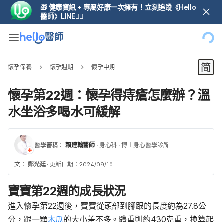
🎁 健康資訊 + 專屬好康一次擁有！立刻追蹤《Hello
醫師》LINE👆🏼
懷孕保養
懷孕週期
懷孕中期
懷孕第22週：懷孕得痔瘡怎麼辦？溫
水坐浴多喝水可緩解
醫學審稿：
賴建翰醫師
·
身心科
·
博士身心醫學診所
文：
鄭光廷
·
更新日期：2024/09/10
寶寶第22週的成長狀況
進入懷孕第22週後，寶寶從頭部到腳跟的長度約為27.8公
分，跟一顆
木瓜
的大小差不多。體重則約430克重，換算起