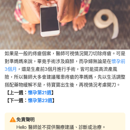
如果是一般的痔瘡個案，醫師可視情況開刀切除痔瘡。可是
對準媽媽來說，畢竟手術涉及麻醉，而孕婦無論是在
懷孕前
3個月
，還是生產前3個月進行手術，皆可能提高流產風
險，所以醫師大多會建議罹患痔瘡的準媽媽，先以生活調整
搭配藥物緩解不是，待寶寶出生後，再視情況考慮開刀。
【上一週：
懷孕第21週
】
【下一週：
懷孕第23週
】
免責聲明
Hello 醫師並不提供醫療建議、診斷或治療。