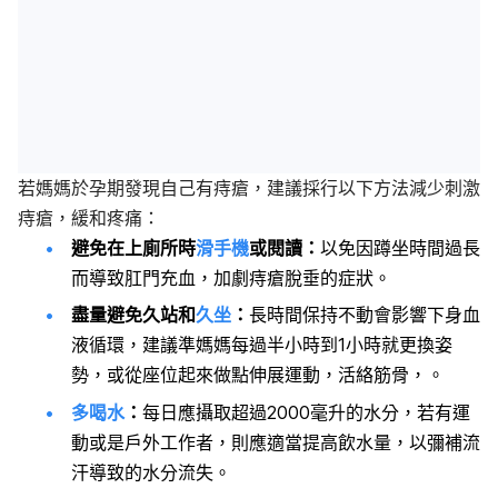
若媽媽於孕期發現自己有痔瘡，建議採行以下方法減少刺激
痔瘡，緩和疼痛：
避免在上廁所時
滑手機
或閱讀：
以免因蹲坐時間過長
而導致肛門充血，加劇痔瘡脫垂的症狀。
盡量避免久站和
久坐
：
長時間保持不動會影響下身血
液循環，建議準媽媽每過半小時到1小時就更換姿
勢，或從座位起來做點伸展運動，活絡筋骨，。
多喝水
：
每日應攝取超過2000毫升的水分，若有運
動或是戶外工作者，則應適當提高飲水量，以彌補流
汗導致的水分流失。