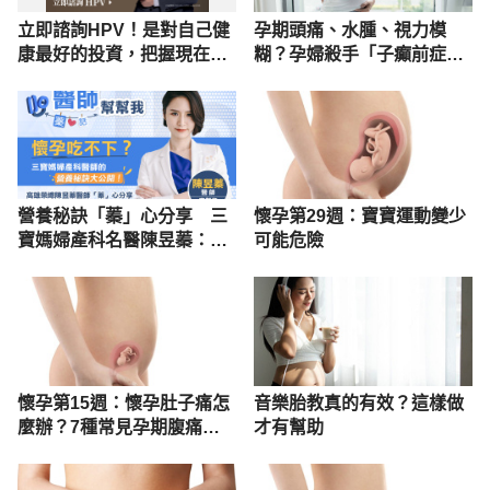
立即諮詢HPV！是對自己健
孕期頭痛、水腫、視力模
康最好的投資，把握現在不
糊？孕婦殺手「子癲前症」
嫌晚！
症狀與治療
營養秘訣「蓁」心分享 三
懷孕第29週：寶寶運動變少
寶媽婦產科名醫陳昱蓁：挑
可能危險
對維他命，才能補到關鍵營
養｜醫師幫幫我
懷孕第15週：懷孕肚子痛怎
音樂胎教真的有效？這樣做
麼辦？7種常見孕期腹痛解
才有幫助
析