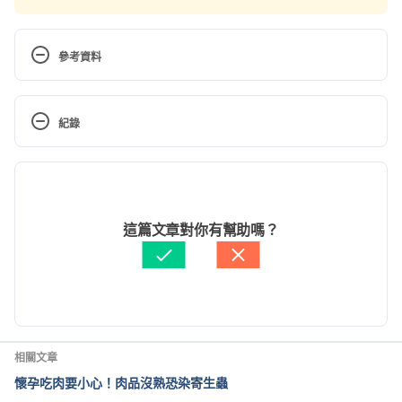
參考資料
Pregnancy calendar week 22. 
http://kidshealth.org/parent/pregnancy_center/preg
紀錄
nancy_calendar/week22.html. Accessed March 30, 
2015
現行版本
Your pregnancy: 22 weeks. 
2024/09/10
http://www.babycenter.com/6_your-pregnancy-22-
文： 
鄭光廷
這篇文章對你有幫助嗎？
weeks_1111.bc. Accessed March 30, 2015
醫學審稿：
賴建翰醫師
由 
黃欣妍
 更新
為什麼懷孕會造成痔瘡？（衛福部國健署） 
https://mammy.hpa.gov.tw/Home/NewsKBContent
?id=1081&type=01
 Accessed February 9, 2021
相關文章
Week22– your second trimester. 
懷孕吃肉要小心！肉品沒熟恐染寄生蟲
https://www.nhs.uk/start4life/pregnancy/week-by-