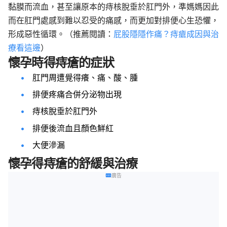
黏膜而流血，甚至讓原本的痔核脫垂於肛門外，準媽媽因此
而在肛門處感到難以忍受的痛感，而更加對排便心生恐懼，
形成惡性循環。（推薦閱讀：
屁股隱隱作痛？痔瘡成因與治
療看這邊
）
懷孕時得痔瘡的症狀
肛門周遭覺得癢、痛、酸、腫
排便疼痛合併分泌物出現
痔核脫垂於肛門外
排便後流血且顏色鮮紅
大便滲漏
懷孕得痔瘡的舒緩與治療
廣告