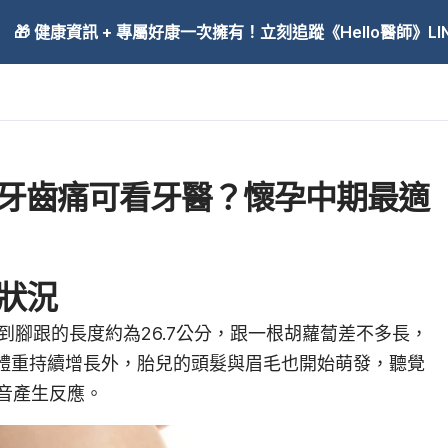
🎁 健康資訊 + 專屬好康一次擁有！立刻追蹤《Hello醫師》LINE
孕牙齒痛可看牙醫？懷孕中期最適
狀況
到腳跟的長度約為26.7公分，跟一根胡蘿蔔差不多長，
與體重持續增長外，胎兒的頭髮與眉毛也開始萌發，聽覺
音產生反應。