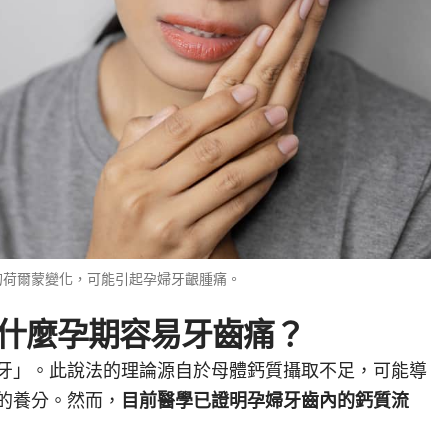
的荷爾蒙變化，可能引起孕婦牙齦腫痛。
為什麼孕期容易牙齒痛？
牙」。此說法的理論源自於母體鈣質攝取不足，可能導
的養分。然而，
目前醫學已證明孕婦牙齒內的鈣質流