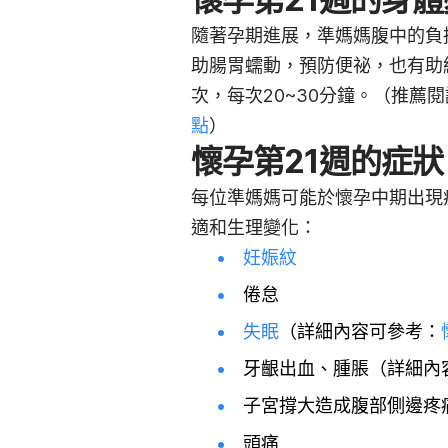
隨著孕期進展，準媽媽腹中的負
助腸胃蠕動，預防便祕，也有助
次，每次20~30分鐘
。（推薦閱
點
）
懷孕第21週的症狀
每位準媽媽可能於懷孕中期出現
適和生理變化：
妊娠紋
倦怠
失眠
（詳細內容可參考：
牙齦出血、腫脹（詳細內
子宮撐大造成腹部側邊疼
頭痛