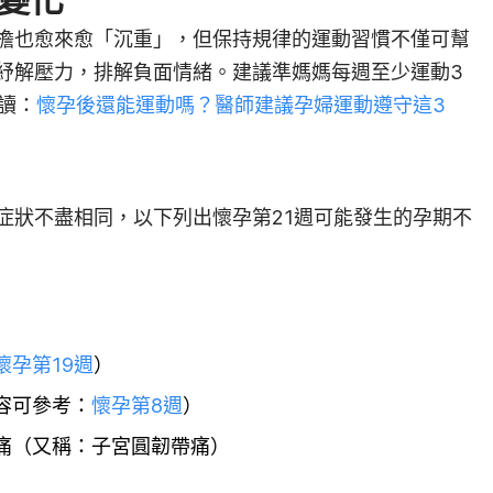
擔也愈來愈「沉重」，但保持規律的運動習慣不僅可幫
紓解壓力，排解負面情緒。建議準媽媽每週至少運動3
讀：
懷孕後還能運動嗎？醫師建議孕婦運動遵守這3
症狀不盡相同，以下列出懷孕第21週可能發生的孕期不
懷孕第19週
）
容可參考：
懷孕第8週
）
痛（又稱：子宮圓韌帶痛）