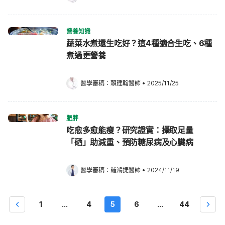
營養知識
蔬菜水煮還生吃好？這4種適合生吃、6種
煮過更營養
醫學審稿：
賴建翰醫師
•
2025/11/25
肥胖
吃愈多愈能瘦？研究證實：攝取足量
「硒」助減重、預防糖尿病及心臟病
醫學審稿：
羅鴻捷醫師
•
2024/11/19
1
...
4
5
6
...
44