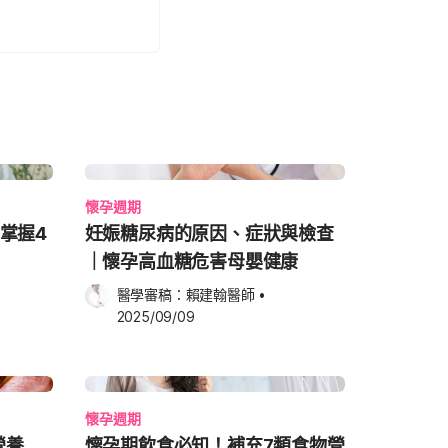
懷孕週期
掌握4
妊娠糖尿病的原因、症狀與檢查
｜懷孕高血糖危害母嬰健康
醫學審稿：
賴建翰醫師
•
2025/09/09
懷孕週期
營養
懷孕期飲食必知！補充7類食物營