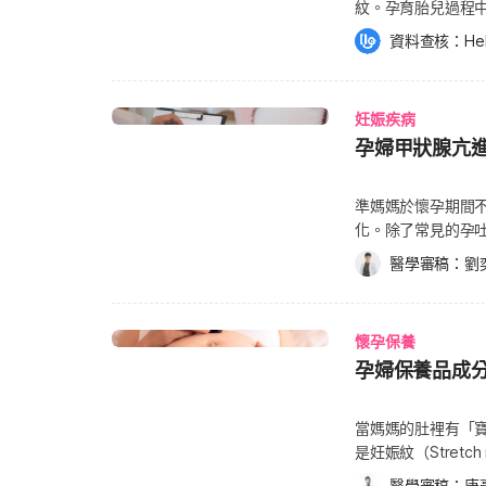
紋。孕育胎兒過程
易引發心臟衰竭，對於有
純精油直接塗抹或
展，讓其中的膠原
期間多補充營養，
資料查核：
He
擔的情況下，幫助準媽咪放鬆
是「妊娠紋」。 妊娠紋是人母孕育生命最偉大的印記之一，而想做到只留回憶不留
為以下最主要的4
哪些才能使孕婦達
痕跡，其實除了透
健康成長： 鐵：根據衛生福利部建議，孕婦每日鐵質攝取量需達到15公克，多吃內
油對孕婦可能有害而
或應挑選「純天然」
臟類、牛肉、豬肉
油都有其特色、配
妊娠疾病
孕婦的神隊友們一次
源，藉由這些食物來達到每日的鐵質
力，有些還具有改善失
孕婦甲狀腺亢
內分泌的腎上腺皮
之吸收；當缺乏維
（Sweet orang
織、結締組織的能力
生素C攝取量需達到
心情愉悅、提振精
據衛福部國民健康
準媽媽於懷孕期間
則是有芥藍菜、花椰
痛，以及清潔抗菌、控油等功能。 薰衣草精油（Lavend
上升過快、胎兒體
化。除了常見的孕
酸：除了鐵質與維
療法中，薰衣草是
數醫師則會建議搭配外用
進。 究竟妊娠甲狀腺亢進的成因為何？懷孕併發甲狀腺亢進有無危險？《Hello醫
示，葉酸可以讓寶
有助於舒緩情緒及減少孕
醫學審稿：
劉
其實不只是食物攝
師》請到高雄小港
或是寶寶出生體重過
（Roman chamo
寶。因此許多孕婦
要怎麼辦？以及對寶
很好的來源。 維生素B12：維生素B12有助於維持腦神經系統以及造血功能，懷孕婦
產婦在分娩前的焦慮感。 茉莉精油（Jasmine essential oil
咪和寶寶健康。而必
內代謝，是人體不
女一天的維生素B1
在分娩時加強子宮
phthalate，
懷孕保養
是於懷孕時妨礙胎兒健康發展。 甲狀腺亢進是懷
媽媽吃素，可以從紫菜
並促進乳汁分泌。 玫瑰精油（Rose essential oil）：使用玫瑰精油除能夠調理經前
常以定香劑、就是所
孕婦保養品成
由於人類絨毛膜性腺刺
權：達志影像）
症候群外，也有效減輕產婦分娩待產
率，將與尿液中檢
又稱促甲狀腺素），
精油恐具有神經毒
少使用，避免暴露於
（Hyperthyroxinemia）。 不過這種暫時性的甲狀腺
當媽媽的肚裡有「
媽媽們避免使用： 洋茴香精油（Aniseed essential oil） 樺樹精油（Birch essential
命A的妊娠除紋產品
入懷孕中期就會慢
是妊娠紋（Stret
oil） 樟樹精油（Camphor essential oil） 牛膝草精油（Hyssop essential oil） 艾
酸、維生素A的成
藥物治療。 劉奕吟醫師指出，若孕婦在懷孕前就有甲狀腺亢進，則孕後症狀會進一
此過度伸展，讓其
草精油（Mugwort essential oil） 鼠尾草精油
必請教相關的專業
醫學審稿：
唐