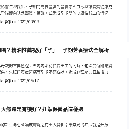
蒙影響生理變化，孕期間需要豐富的營養素與血液以讓寶寶健康成
生孕婦體內缺乏鐵質、葉酸，並造成孕期間的缺鐵性貧血的情況。
重貧血，日後生產寶寶時的致病率和死亡率也將大幅偏高。 究
llo 醫師
 •
2022/03/08
貧血」？孕期間貧血應該多吃什麼食物？哪些營養素能讓母嬰充分
ello醫師》彙整出4大必吃營養素，讓準媽媽們補好補滿、好
是孕期間貧血？ 根據世界衛生組織（WHO）統計指出，全世界約
貧血的問題。而根據衛福部之研究對孕婦孕期間貧血的定義為，懷
用嗎？精油推薦祝好「孕」！孕期芳香療法全解析
變化，平均將增加 50%的血漿溶液(1000ml)，而紅血球量也
00ml)，並間接造成孕婦發生生理性的輕微貧血(Hemoglobin
為母親的重要歷程，準媽媽期待寶寶出生的同時，也深受荷爾蒙變
加，紅血球量、血色素亦再上 升，而使貧血症狀趨緩。然而，當
疲倦、失眠與腰痠背痛等孕期不適症狀，造成心理壓力日益增加。
異常而無法吸收鐵質、經血量過多、或二度懷孕時與前次間隔過
或使用精油舒壓都是常見的舒壓妙招，這些方法不但不會造成荷爾
llo 醫師
 •
2022/05/17
中大量出血，都將造成懷孕中的缺鐵性貧血，以及胎兒低出生體
的放鬆。 坊間有許多需透過人體皮膚或呼吸道
根據衛福部針對懷孕婦女之貧血臨床研究建
孕婦是否可以使用精油？又該如何選擇呢？不同孕期又適用何種油
估孕婦於孕期間是否有缺鐵性貧血，除了透過檢測孕婦血液中的血
是孕媽咪所擔心與疑惑的。《Hello醫師》為準媽媽們解開常見
之外，並會進一步檢驗下列鐵指數，以協助孕婦完整的營養補充建
伸閱讀：生產過程詳解！胎頭著冠後推出寶寶） 懷孕使用精油行
？天然還是有機好？妊娠保養品這樣選
精油並搭配按摩來幫助孕婦紓解心理壓力與減輕痠痛，是近年十分
頭好壯壯 懷孕時由於母體需提供大量血液與血漿給寶寶，讓氧氣
用的舒壓方式之一。根據待產護理的研究發現，芳香療法對於產婦
謝可正常維持，因此孕婦此時將大量缺乏鐵質並造成缺鐵性貧血。
痛、噁心、孕吐、宮縮等情形皆有助益，且有效提升自然生產率及
中的新生命也會讓皮膚隨之有重大變化；最常見的症狀就是妊娠
血時，有時會伴隨感染、子癲前症；而生產時將造成的大量出血也
用。即便如此，各精油萃取方式不盡相同，並不建議使用100%