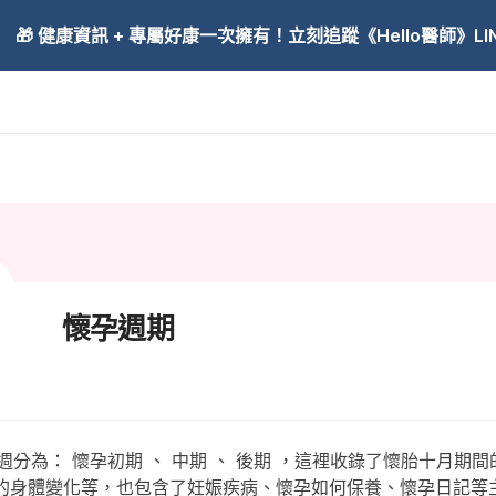
🎁 健康資訊 + 專屬好康一次擁有！立刻追蹤《Hello醫師》LINE
懷孕週期
2 週分為： 懷孕初期 、 中期 、 後期 ，這裡收錄了懷胎十月期
的身體變化等，也包含了妊娠疾病、懷孕如何保養、懷孕日記等主