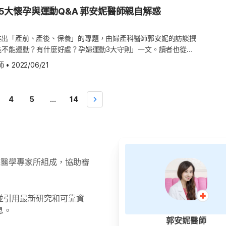
貓砂，最好讓其他人代理，而且千萬不能吃生食。值得注意的是，
四週或第五週左右。當受精卵附著在子宮壁上的時候，就可能會引
談 – 5大懷孕與運動Q&A 郭安妮醫師親自解惑
胚層
期時被感染，會有傳染給寶寶的危險，不過如在懷孕前就被感染，
出血通常發生在準媽媽的月經來臨之際，而著床出血的血量會比經
響。 懷孕第 6 週的飲食禁忌 懷孕不要吃生食 準媽媽一定要記得
孕第 4 週的產檢須知 懷孕第 4 週準媽媽驗孕 胚胎著床於準媽
 醫師推出「產前、產後、保養」的專題，由婦產科醫師郭安妮的訪談撰
未殺毒消菌過的奶製品、沒有全熟的蛋類、特定魚類、生菜、蔬果
媽媽很有可能會把著床出血誤以為是月經的到來，而沒有意識到自
盤會開始分泌「人類絨毛膜促性腺激素」（Human chorionic
能不能運動？有什麼好處？孕婦運動3大守則」一文。讀者也從
免，除了有寄生蟲的風險之外，還容易感染沙門氏菌、李斯特菌。
床出血會自行停止，並不需要治療。但是如果陰道有出血不是少量
n，以下簡稱 hCG），hCG 不僅能促進雌激素（Estrogen）與黃體素
 Q&A」的活動留下相關的問題，現在就由郭醫師來解惑吧！ Q1.
瀉，容易讓子宮收縮，嚴重時可能會造成早產。李斯特菌若經血液
變多，就一定要小心，最好要向婦產科醫師諮詢。（推薦小工具：
師
•
2022/06/21
one，又稱助孕激素）的生成，也有助胎盤的生長成熟。而且雌激素和
上有些人說為了加快孕婦「卸貨」的過程，產前建議要練深蹲、青
能會胎死腹中。雖然上述的情況發生的機率並沒有特別高，但是為
習呼吸改善心情 得知自己「中獎」了固然很高興，但是感到隨之
向子宮的血液供給量。 由於孕婦體內的 hCG 的增
分娩時用到的肌肉。不過又有一些網友說深蹲、青蛙蹲會引發早
要謹慎。（推薦閱讀：好孕飲食：懷孕時這些最好別吃） 避免吃
常。超過一成的準媽媽曾在孕期有焦慮之感。懷孕初期因為體內荷
尿液中 hCG 來驗孕，詳細的相關資訊，可以參考：在家驗孕。
蹲、青蛙蹲的動作都可以做，注意
，要避免食用以下魚種： 鮪魚 旗魚 鮭魚 馬頭魚 鯊魚
媽帶來各種身體不適以及情緒上的起伏。而這樣的不適會讓準媽媽
4
5
...
14
體變化 懷孕第 4 週的症狀 準媽媽在懷孕第四週可能不會在身體上感
過有些孕婦可能會擔心早產的問題。若準媽媽目前還沒有足月，肚
康的憂慮與不安。覺得心情不美麗就要好好照顧自己，可以試試以
懷孕初期體內的 hCG 濃度會持續攀升，有些準媽媽尚未適應，
甚至有早產跡象，那就不適合做這些運動，建議臥床休息。若沒有
媽也不要多吃。如果真想要食用，建議每星期食用不超過兩份（約
適，稱為早期懷孕症狀，最常出現在懷孕的頭三個月。以下列出懷
深蹲、青蛙蹲，能夠有助於啟動生產時所需要用到的肌肉。 所
魚、鮪魚及油魚，以及每星期食用不超過一份（約 35 公克）的鯊
入腹部。如果一開始做不
變化或不舒服的症狀： 月經沒來 味覺改變 乳房脹痛
懷孕 37 週之前，子宮密集的收縮，一個小時約有四到六次的宮
規律地呼吸，「數息」也許能夠讓準
，甚至有出血。那就一定要好好休息、臥床，千萬不要硬做深蹲、
魚類，才有更多元的營養。 【上一週：懷孕第5週】 【下一週：懷孕第7週】
。「數」，就是數數字；「息」，指鼻息、氣息。有些人能在呼吸
延伸閱讀：落紅就要生了？待產包要帶什麼？產兆與待產注意事
領域醫學專家所組成，協助審
到五，但是一開始做不到，同樣也不要強求。 吸入時慢慢從
跡象之一，不過月事的延遲不見得就代表「造人成功」，還是要驗
同樣從一數到五。呼與吸之間不用停頓。從一數到五的節奏最好一
教婦產科醫師也行。 懷孕時期的皮膚之變化—孕斑 寶寶著床
也不需要太過擔心。 Q2. 請問郭醫師，如果之前沒
荷爾蒙，會影響準媽媽的各個層面，會出現與懷孕有關的正常的色
孕婦產前能不能以爬樓梯作為運動呢？有什麼要注意的地方呢？
並引用最新研究和可靠資
之外，也可以尋找專業的諮商師討論。無論是生理上還是心理上的
要好好處理。（延伸閱讀：傾聽與表達：談話治療的 5 種心理
息。
、乳暈、腋下、陰部、大腿內側、臉部、特別是肚臍下方。原本身
差，如果對跌倒、踩空等安全性有所疑慮的話，其實去公園走走、
週的產檢須知 懷孕第 5 週準媽媽驗孕 懷孕第五週是驗孕的好時
郭安妮醫師
在準媽媽的雙頰、額頭、或是下巴上出現