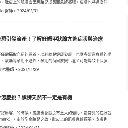
中，肚皮上的肌膚會因應胎兒成長而急遽擴張，皮膚也將過度伸
先天性心臟病的孕婦更有一定風險。 也因此孕婦們應在孕
嗅吸以免灼傷，應選擇稀釋後並適量的精油，才能在不造成身體負
蛋白纖維組織斷裂，以致於部分孕婦的肚子可能出現紅色條紋，即
確保胎兒和母親健康以利順利生產。而孕期間亟需補充的又可歸納
llo 醫師
 •
2024/01/31
身心，快樂度過孕期。 然而，市售的精油種類之多，
大營養素，不僅可避免貧血發生，同時也能提供完整的養分讓胎兒
到放鬆身心靈、減緩孕吐、失眠、水腫等不適？又有哪些種類的精
過慎選保養品輔助之外，市面上的妊娠保養品究竟是「有機」好，
該避開呢？ 5種精油有助孕婦減少孕期不適 保持好心情 各式精
？又有哪些原料該注意等，《Hello醫師》為準媽媽與各位關心
、雞蛋等，也可多攝取紅莧菜。另外，豆製品也是個不錯的鐵質來
方與香氣，精油的芬芳不僅能幫助孕婦緩解長期堆積的煩惱和壓
解答！ 孕期妊娠保養品2地雷要避開 當準媽媽懷孕20週後，體
攝取量。 維生素C：維生素C可幫助鐵質在腸道
眠的效果。以下為5種常見精油之具體功效： 甜橙精油
進恐引發流產！了解妊娠甲狀腺亢進症狀與治療
質素（類固醇）濃度會開始上升，並抑制纖維母細胞修復皮下組
生素C時容易造成貧血、消化不良。一般來說，女性每日建議之維
e essential oil）：使用甜橙精油有助於放鬆緊張情緒和壓力，保持
，進而導致膠原蛋白纖維組織斷裂，形成不可逆的妊娠紋。 根
60毫克，而奇異果、柳橙、柑橘、檸檬等都是很好的來源，蔬菜
神，並改善焦慮所引起的失眠，同時還能預防感冒、舒緩肌肉疼
署統計顯示，妊娠紋與基因、體質有密切關係，但若孕期期間體重
不僅需攝取充足的營養，以利胎兒健康發展，也應多留意身體的變
菜、白菜。（推薦閱讀：懷孕時多休息！7種家事快放下） 葉
er essential oil）：在芳香
型較大，也容易造成妊娠紋產生。因此除了預防體重過重之外，多
吐、痠痛等孕期不適外，孕期的荷爾蒙變化甚至可能導致甲狀腺亢
生素C，葉酸也是幫助胎兒健康成長的關鍵。據衛生福利部研究顯
用途最廣的精油之一，適用於濕疹與皮膚炎，能加速痊癒之外，還
保養品輔助，預防妊娠紋顏色加深。 然而對於孕婦來說，
寶的神經系統活化，若孕婦體內長期缺乏葉酸，會導致自發性流產
吐，幫助孕婦放鬆心情。讓你一覺好眠。 羅馬洋甘菊精油
奕吟醫師
•
2021/11/29
取，用於準媽媽皮膚的藥品或保養品，也可能會影響到肚裡的寶
醫院婦產科主治醫師劉奕吟，帶大家來了解懷孕時併發甲狀腺亢進
輕。懷孕女性一天需攝取600微克的葉酸，木瓜、眉豆、黑豆都
mile essential oil）：羅馬洋甘菊精油能夠改善失眠狀況，降低孕
消費者尤其在意保養品原料，以免其內含的化學物質可能影響孕媽
寶會有什麼影響。 妊娠甲狀腺亢進原因、症狀 甲狀腺可促進體
）：茉莉精油可幫助孕婦
須避開的原料可分為下列幾種： 鄰苯二甲酸二乙酯（Diethyl
可或缺的荷爾蒙。若懷孕前甲狀腺出了問題，可能會造成不孕，或
2需達到2.6微克，不過維生素B12大多存在於動物性食物，若有準
收縮；促進分娩順利，以及緩解疼痛的作用。還能緩解產後憂鬱症
簡稱DEP）塑化劑 洗面乳或是沐浴乳等個人護理產品為了維持香味，最
孕期間很常併發的疾病之一，這是
、海帶、糙米、菠菜，以及深綠色蔬菜多補充。 （圖片授
謂的DEP塑化劑來保持香味；由於當孕媽咪使用這類產品的頻
分怎麼挑？標榜天然不一定是有機
激素（hCG）功能類似甲狀腺促進素（Thyrotropin, TSH，
時的焦慮。 孕婦應避開的8款精油種類 以下8款
驗出塑化劑代謝物的結果呈正相關，因此建議孕婦於懷孕期間應減
會讓孕婦在8~13週發生暫時性無害的高甲狀腺素血症
性，抑或含有致癌成分，對孕婦而言皆具有高風險性，所以建議準
鄰苯二甲酸酯的危害下，進而影響胎兒。 含有果酸、A酸、維他
亢進屬於正常的生理變化，進
寶寶房客」的時候，皮膚也會隨之有重大的變化。最常見的症狀就
 孕期使用的除紋產品也必須注意，特別是應該避開含果酸、A
慢消失。因此多數準媽媽通常只需定期接受檢查即可，而不需使用
ch mark）。由於孕育胎兒之故，肚皮上的肌膚急遽擴張，皮膚也因
分；由於此類成分很可能提高產下畸型兒的風險，建議使用前應務
中的膠原蛋白纖維組織斷裂，所以孕婦的肚子上會出現紅色的條
（Sage essential oil） 龍艾精油
醫師人員。（推薦閱讀：懷孕第4週：孕斑初現，美白防曬禁用A
豪悅醫師
•
2024/01/31