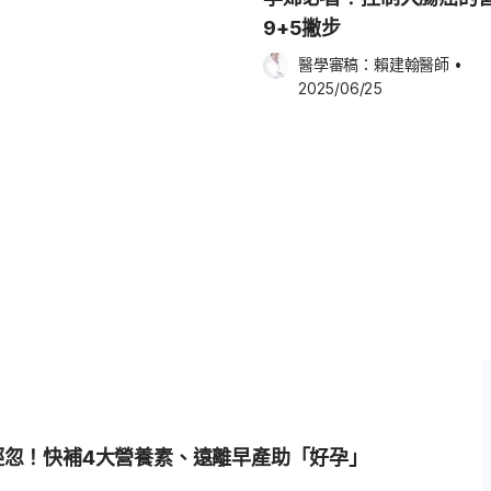
口性最好，沒有怪味道；原來，其關
9+5撇步
好的味道，讓媽媽們輕鬆吃、不用忍
醫學審稿：
賴建翰醫師
•
媽媽
2025/06/25
質？她解釋：「世界衛生組織
鈣與鐵一起食用會影響吸收率，因
們有動力地輕鬆吃、持續吃，營養
輕忽！快補4大營養素、遠離早產助「好孕」