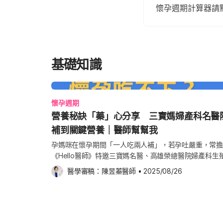
懷孕週期計算器請
基礎知識
懷孕週期
營養秘訣「蓁」心分享 三寶媽婦產科名醫
補到關鍵營養｜醫師幫幫我
孕媽咪在懷孕期間「一人吃兩人補」，若孕吐嚴重，常擔
《Hello醫師》特邀三寶媽名醫、高雄榮總醫院婦產科
我—蓁心話」節目現身說法，詳述她如何以「神農嚐百草
醫學審稿：
陳昱蓁醫師
•
2025/08/26
的日常生活節省時間，同時也為自己和寶寶補足關鍵營養。 陳昱蓁醫師以「三寶媽」
驗說，懷孕後，對氣味特別敏感，常孕吐反胃到懷疑人生
不夠」；因此，她以婦產科名醫的專業身分，建議孕媽咪可
命」，每天早上一顆，便可以有效率地補充每天關鍵營養素，
鐵、葉酸等，輕鬆方便又省時，孕媽咪們也可多花點時間放在