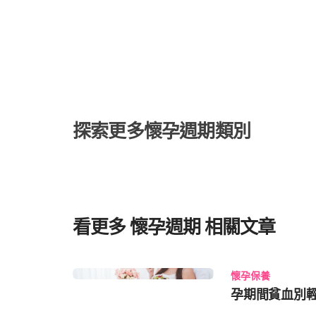
醫師說，經挑選後，「雀巢媽媽 DHA 綜合維他命」適
鍵在於雀巢獨特的「Trio-Pro 鎖養技術」，可避免不
耐，還可以幫助營養不易被胃酸破壞，到腸道才溶解釋放。 陳昱蓁醫師也說明，許多
在挑選孕期維他命時會好奇，為什麼有些配方沒有添加鈣
（WHO）與衛生福利部國民健康署飲食指南都有提到，
此，建議要分開攝取」；她提醒，營養補充品要能讓媽媽
才會確實補充。
探索更多懷孕週期類別
看更多 懷孕週期 相關文章
懷孕保養
孕期間貧血別