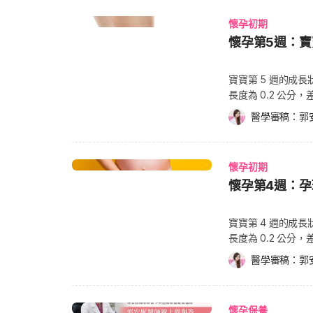
（United States
時，孕婦腹部周遭
到更口渴，一定要記得適時補充水分。 大多
油具可抗氧化、幫助延緩老化的特色。 薰衣草精油（
症狀 準媽媽在懷
因藥物會穿透胎盤，
95% 以上，在外包裝可標
大，懷孕後期的孕婦
肚子才會大起來，
懷孕初期
衣草精油能夠減緩
理期沒來、味覺改
險。 因此劉奕吟醫師提醒民眾：「罹患甲狀腺亢進的患者若有懷孕需求應提早告知
產品若含有農作物
外，準媽媽們在這
更早來的有「孕味
緒，幫助孕婦放鬆心情。 柑橘精油（Orange Essential Oil
懷孕第5週：
頻尿的狀況，肚子還
內分泌科醫師，在懷
土壤必須至少在三
眠，建議可在懷孕
（推薦小工具：懷孕
衡肌膚油脂，使用柑橘
爾蒙（又稱雌激素
使用Methimazole。」 若孕婦有藥物過敏情形，應提前告知醫師以
成農藥、無基因改
眠。（延伸閱讀：妊娠
負擔越來越重，孕
（Rosehip O
的生長，抑制毛囊
用。此外，有少數
寶寶第 5 週的成
的規則。 有機一定
權：達志影像）
個禮拜，不適感會
可促進細胞再生、有助於撫平妊娠紋。 檀香精油（Sa
毛髮，頭髮也變得
（Agranuloc
長度為 0.2 公
就在於成份來源都
倦想吐之外，對食
香精油有助於提振精神，減緩倦怠感。 洋甘菊精油（
常態時，要留意是否為卵巢腫瘤
進能預防嗎？ 劉
子，眼睛要等到 2
督，所以比較能夠
感，以及陰道分泌物變多、頻
洋甘菊精油對抗發炎有所益助，還
醫學審稿：
郭
後，毛髮會停止生
受藥物治療，控制
生長。小小的心臟也正在成
天然的，但是強調
除了要均衡飲食，
Oil）：玫瑰精油
進入退化期、休止
切除甲狀
管，其中的一束血管會
有機的標準。 改善
期的女性每天應服用
手，原生植物精油清潔劑天然抗敏、
成的嚴重落髮為「
收來的養份和氧氣
障」，運用大地之
（Spinal bifida）的風險。 有脊柱裂的兒童，其脊椎骨其
作的保養油品，不
最長可到一年。 懷
懷孕初期
輸送給準媽媽予以排泄
不錯的選擇。 以上述這些大自然的瑰寶抹在孕媽咪日漸壯大的肚皮上，所得到的效
是破洞一般，導致
兒。然而，多數妊
用藥物，建議跟開
懷孕第4週：孕
第五週身體上的感
果還是因人而異，
疾病在北美洲的發生率高達 5~10%。 
品的效果仍因人而異，不應抱有過度
生不良的影響，切
素（Human chor
吸收。更重要的是
動物的肝臟、酵母、豆
按摩腹部時，應注
的醫事人員。 懷孕
媽媽尚未適應，容
情。不只自己，連
寶寶第 4 週的成
色蔬菜（煮熟約 1.5~2 碗） 2~3 份水果（切塊水果約 2
紋所帶來的不適感
（Toxoplasm
4週：孕斑初現，美白防曬禁用A酸） 早
倫之樂充滿期待。
長度為 0.2 公
生素C和鉀！懷孕水果這樣吃） 若在日常飲食中攝
況治療才是上上策。
果是第一次感染弓形
狀，例如： 月經沒來 味覺改變 乳房脹痛 噁心、嘔吐 脹氣 疲倦 對食物的喜好有所改
全，另外，曾經對
sac）之上，直到
懷孕初期就感染弓
醫學審稿：
郭
變 嗅覺變得敏感 頻尿 肚子偶有抽筋之感（推薦閱讀：懷孕期腳抽筋～4方法舒緩與
醫師也不建議自己
子宮壁，讓寶寶從準媽
生兒大約有 70%~
7招預防） 陰道分泌物變多 秀髮濃密有光澤 腹脹之感 孕斑 著床出血 情緒上的波動
之後沒有改善，還
羊膜囊（Amniotic
良 失明 學習障礙 心智發育遲緩 皮膚紅斑丘疹 全身淋巴結腫大 肝脾腫大 黃疸 血小
懷孕初期的著床出
膜內的胚胎，讓胚胎能夠自由活動。 胚胎細胞在這
板低下 水腦症（Hydrocephalus） 小腦症（Microcephaly） 顱內鈣化 神經病變 所
（Implantatio
懷孕保養