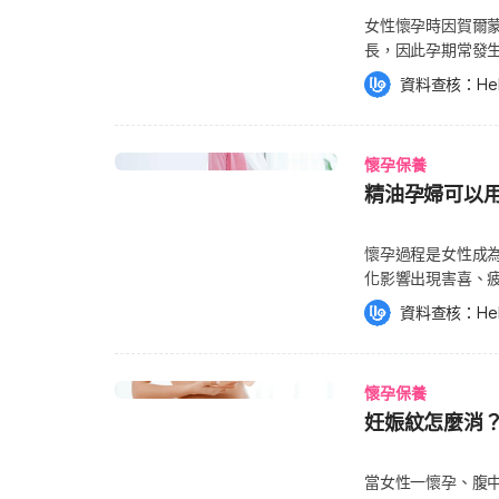
女性懷孕時因賀爾
長，因此孕期常發
然而，當孕婦持續嚴
資料查核：
He
竟什麼是「孕期間
獲得身體所需？《H
「孕」連連。 什麼
懷孕保養
有 40%的孕婦有
精油孕婦可以
孕過程中當孕婦因生理
隨之增加約 25%(3
10~10.9g/dL)。 影響最顯著的時間多為孕期之 28至36週，當36週後，孕婦體內的
懷孕過程是女性成
血漿溶液會逐漸增
化影響出現害喜、
孕婦有腸胃道功能
局部按摩、泡澡，
資料查核：
He
短，甚至是當生產
蒙自然起伏過大，媽媽也能達到身心
重、早產和週產期死亡率有高度相關。 
吸收的精油。然而
議指出，當初步評
品作用比較佳呢？都
紅素濃度或血容比
懷孕保養
的精油疑問！（延
議： 懷孕中各項正常鐵指數表（資料提供：衛福部健康署） 4大必吃營養素：準媽
妊娠紋怎麼消
不行？ 孕期使用
媽多吃補血、胎兒
普及且便於孕婦使
運輸以及胎盤的代
待產中的焦慮、疼
當女性一懷孕、腹
當孕婦有嚴重的貧
減少待產時藥物的使