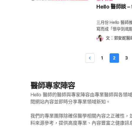
layer） 未來會生成寶寶的呼吸系統與消化系統，包括肺臟、腸、胃、膀胱。 2. 中胚
以孕婦盡量不要清
不多就是在懷孕第
Hello 醫師
層（Middle layer） 未來會生成寶寶的心臟，血管，肌肉和骨骼。 3. 外
如果準媽媽在懷孕
發著床出血。著床
（Outer layer） 未來會生成寶寶的大腦、神經系統、眼球內的水晶體，牙齒的琺瑯
則不會對寶寶造成影
血來的少。 著床出血的發生並非必然的，在有些準媽媽的身上不曾出現過，有些人
質，皮膚、指甲。 懷
三月份 Hello
生食不能吃，還有
則沒有注意到。準
媽的子宮內膜之後，胎
寫而成「懷孕到底
汁等都應該盡力避
己已經懷孕了。著
gonadotropi
「Hello 醫師線上
沙門氏菌若引發腹
且一直持續，甚至
文：
郭安妮醫
（Progester
請問郭醫師，網路
讓寶寶感染，有可
預產期計算器） 練
黃體素兩者合體也有助於增加流
蛙蹲，還可以訓練
了寶寶的健康還是
而來的擔憂也很正
加，我們也可以檢測
產。所以到底該蹲還是不蹲呢？ 郭醫師回答： 深
中大型的魚類 對於準媽媽來說
爾蒙變化，為準媽
1
2
3
懷孕第 4 週的身
安全就可以了。不
油魚（又稱龍鱈） 這是因為上述的魚類吃小魚維生，位處食物鏈頂端，汞含量會累
連結到對於寶寶健
到太大的變化，不過
子又有密集宮縮，
積地較多，建議媽
下的呼吸練習： 站、臥、坐皆可，重點是能夠放鬆的姿勢。 盡量讓自己舒適自在，
身體就容易出現不
上述的狀況，孕婦做
70 公克）的的旗
可解開扣子、皮帶、拉鍊。 深深地呼吸，盡量把空氣吸
孕第四週的媽媽可能發生的生理
謂的早產跡象，就是
魚 除此之外，孕婦每週也切記至少均衡地食用 7~9 份 （約 245~315 公克）其他種
到，也不要強求，循序漸進即可。 接下來開始
醫師專家陣容
噁心、嘔吐 疲倦 對食物的喜好有所改變 嗅覺變得更靈敏 頻尿 肚子偶有抽筋之感 陰
縮。肚子緊繃繃的
媽媽更加進入狀況
道分泌物變多 秀髮濃密有光澤 腹脹、脹氣 孕斑 著床出血 值得一提的是，雖然月經
青蛙蹲等動作。（
Hello 醫師的醫師與專家陣容由專業醫師與各
時慢慢又穩穩地從一數
沒來也是懷有身孕
項） 不過準媽媽懷孕週數滿了 37 週之後，也就是所謂的「足月」，之後就算做了
閱網站內容並即時分享專業領域新知。
一數到五，吐氣時
孕。有疑慮的話，請
深蹲、青蛙蹲而宮縮比較密集，
致。 整個呼吸練習可以持續三到五分鐘。 如果準媽媽的心情跌落谷底，除了找信賴
後，胎盤所分泌的
有什麼運動習慣，
我們的專業團隊除確保醫學相關內容之正確性，
的親友、師長詳談
素變化： 由於黑色素細胞（Melanocyte）的活性增加，增加孕婦局部皮膚的色素沉
郭醫師回答： 孕婦以爬樓梯做運動基本上是沒有什麼問題的，不過準媽媽的肚子比
議題，都一樣重要，
料來源參考，提供高度專業、內容豐富之健康訊
著，常發生在嘴唇
較大，平衡感也較
療法） 懷孕第 5 
上的痣或疤痕等處的顏色也會加深。 這些