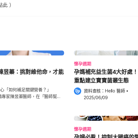
點此 ）
懷孕週期
陳昱蓁：挑對維他命，才能
孕媽補充益生菌4大好處！
重點建立寶寶菌叢生態
心「如何補足關鍵營養？」
資料查核：
Hello 醫師
 •
生殖專家陳昱蓁醫師，在「醫師幫幫
2025/06/09
」精神，挑對維他命，不僅在忙碌
的經
，「三餐吃多少吐多少，營養當然
挑選「雀巢媽媽 DHA 綜合維他
懷孕週期
如足量 200 毫克的 DHA、
孕婦必看！控制大腸癌的
自己的工作和生活。 陳昱蓁