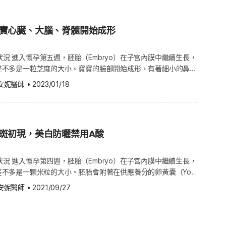
 Department of Agriculture，簡稱 USDA）的規章，有機成分比例
的皮膚受拉扯的現象會變得更為明顯，且隨著孕婦的子宮不斷擴
數生頭胎的準媽媽會到懷孕第 12 週左右
Lavender essential oil）：薰
孕第六週會比較辛苦，孕吐的狀況會越來越嚴重，其他症狀像是生
若在懷孕前期或高劑量服用Methimazole，將提高胎兒畸形的風
明為 Organic，也就是「有機」商品。 而有機的個人護理
腹部壓迫感也更大，出現胃灼熱、呼吸不順等不適症狀。 此
像個傳統印象中的孕婦。「非新手媽咪」可能會比之前生第一胎時
皮膚的發炎狀況、加速痊癒外，薰衣草淡雅的香氣也有助於舒緩情
變、常常感到噁心想吐，對於食物的喜好改變也很大。晚上也會有
的成分，也必須達到有機食材的標準才行，包括原料生長於該地的
個階段，雖容易感到疲倦，卻會因即將面臨生產的焦慮感而引發失
」，這是因為之前已經懷孕過，讓子宮與胃部的肌肉更有延展性。
）：保濕效果極佳、可平
寶寶心臟、大腦、脊髓開始成形
會不時抽痛。 懷孕時期頭髮的變化 在孕期，女性體內的女性荷
孕前2-3週將藥物改為PTU，若PTU控制不佳，可於懷孕16週後
年內沒有使用過任何的禁用物質，或是對作物的種植必須無化學合
後期使用適量甜橙精油及薰衣草精油，撫平孕婦焦慮心情，幫助入
體重計算器） 懷孕第 7 週的症狀 準媽媽在懷孕第七週身體上的
精油塗抹在肌膚上，亦有助於緩解疼痛。 玫瑰果油
）的分泌量大增，懷孕後期更是達到頂峰。而雌激素又有助於毛髮
免導致其它副作
良品種、不使用合成肥料、不能在耕地出現汙水汙泥等等各式各樣
紋怎麼消？天然還是有機好？妊娠保養品這樣選） （圖片授
吐的狀況也可能會很嚴重。準媽媽們要做好心理準備，在接下來幾
il）：玫瑰果油含大量人體無法製造的次亞麻油酸、不飽和脂肪酸等，
的退化，所以準媽媽在懷孕時，在臉部、四肢、背部都有可能增生
孕婦會在服藥時發生極嚴重的顆粒性白血球缺乏症
長狀況 進入懷孕第五週，胚胎（Embryo）在子宮內膜中繼續生長，
天然 天然不一定有機 所以有機的美妝、保養品與一般商品的差別
開始越來越明顯，相關症狀與變化除了乳房脹痛、噁心、頭痛、疲
ndalwood Essential Oil）：檀
較濃密，顏色也變得更黑。不過要注意的是，髮量與體毛多到異於
ytosis），此時應立即停藥並接受手術切除甲狀腺治療。 妊娠甲狀腺亢
分，差不多是一粒芝麻的大小。寶寶的臉部開始成形，有著細小的鼻
是以有機農場、有機莊園為主。這些生產與製造的環境有法規的監
物的喜好改變很大，嗅覺也更加靈敏，情緒起伏也會比之前更敏
Chamomile Essential Oil）：
分泌雄性素所致。 在生產完的兩個月至四個月之
奕吟醫師表示，妊娠甲狀腺亢進的預防，主要關鍵在於懷孕前便接
8 週左右才會睜開。寶寶的大腦、脊髓、神經系統也正在飛速般地
降低化學物質對人體的影響。我們可以這麼說：有機的商品一定是
尿等。 懷孕第 7 週的飲食原則 攝取葉酸很重要 準媽媽
能減緩失眠的狀況。 玫瑰精油（Rose Essential
安妮醫師
•
2023/01/18
長。這是因為原本媽媽血液中高濃度的雌激素驟降，讓毛囊快速的
好甲狀腺功能；但對於症狀較為嚴重的患者而言，仍需考慮以手術
長中，馬上就要開始有心跳了。 此時的胚胎已具有血
天然的商品卻有因為其原料生長的過程未受驗證，所以不一定符合
攝取足夠營養之外，也要特別注意葉酸的攝取。即將懷孕和懷孕前
有助於降低產婦在分娩時的焦慮感。（延伸閱讀：疫情洗手也要護
期。所以產後掉髮量會激增。因為大量的毛髮同時進入休止期所造
腺。 （圖片授權：達志影像）
形成臍帶（Umbilical cord）。臍帶主要是將準媽媽血液中吸
孕期膚況的自然素材 既然保養品的原料「越不添加，越有保
 600~800 微克的葉酸。攝入足夠的葉酸可降低寶寶出現脊柱裂
零刺激） 取之於自然，強調以天然有機成分製
休止期落髮」，不過每個人產後落髮的時間長短不一定，有的媽媽
，由胎盤輸送到寶寶的體內，並將寶寶新陳代謝所產生的廢物，再
母所孕育的素材，讓準媽媽好好渡過孕期膚況的轉變期，的確是個
中一節或多節有缺口，就像
僅有助於孕婦預防妊娠紋生成，亦毋須擔憂吸收化學成分影響胎
孕第 6 週的生活與注意事項 與醫生討論用藥 若準媽媽此刻有在服
。 懷孕第 5 週的身體變化 懷孕第 5 週的症狀 準媽媽在懷孕
寶寶的背部皮膚、肌肉、脊椎、脊髓膜及神經發展出現問題，這種
娠保養品仍以輔助、預防為主，衛福部國民健康署也提醒，妊娠用
藥的醫師討論，畢竟無論處方藥或是非處方用藥都有可能對寶寶產
斑初現，美白防曬禁用A酸
受與第四週的差異不大，不過懷孕初期體內的人類絨毛膜促性腺激
不過準媽媽搭配含有精油的護膚產品輕輕按摩腹部，的確能夠加乘
葉酸的食物來源有菠菜、韭菜，柑橘類水果、
的期待。 另外，當準媽媽使用含精油的護膚品
記不要因為想生孩子就立即中斷原本的用藥療程，一定要諮詢相關
ionic gonadotropin，以下簡稱 hCG），濃度會持續攀升，有些準
輕撫肌膚的過程中，還可達到芳療的功用，讓孕媽咪得以放鬆心
類，先由各種不同的天然食物中多樣性地攝取： 3~4 份深綠
意塗抹推開的力道需務必輕柔，不可過度刺激肚皮或用力。若妊娠
不要清貓砂 避免感染弓蟲 貓咪體內容易寄生弓形蟲
易可能會出現不適情形，稱為早期懷孕症狀。（詳情請讀：懷孕第
肚裡的寶寶都能透過溫柔的手感經驗到最無條件的愛，更可以對天
長狀況 進入懷孕第四週，胚胎（Embryo）在子宮內膜中繼續生長，
~3 碗）（推薦閱讀：補充維
越來越嚴重，則建議仍應諮詢婦產科或皮膚科醫師建議，依個人情
a gondii），若不小心接觸到貓咪的糞便有可能會感染。懷孕的女性如
期懷孕症狀指的是懷孕頭三個月發生的症
 最後要提醒的是，按摩自己的大腹便便一定要輕柔再輕柔才安
分，差不多是一顆米粒的大小。胚胎會附著在供應養分的卵黃囊（Yolk
取不足，建議跟婦產科醫師討論
 （圖片授權：達志影像）
蟲，弓形蟲恐會經由胎盤傳染給寶寶，感染率高達 40%。 若在
精油過敏的媽媽、敏感性肌膚以及有傷口的人都不建議使用精油，
胎盤在懷孕第八週左右成形，就會接管卵黃囊的功能。胎盤會嵌入
後，再依處方籤補充葉酸錠劑。 【上一週：懷孕第6週】 【下一週：懷孕第8週】
蟲，更可能會造成流產或死胎。罹患「先天性弓形蟲感染症」的新
安妮醫師
•
2021/09/27
調配。若妊娠紋所帶來的不適感如果越來越嚴重，或者使用保養品
媽的血液獲取足夠的營養與氧氣，並排出廢物。 胎盤內層是
 80% 的機率要等到數個月甚至數年後才會有症狀，包括： 視力不
是要諮詢婦產科或是皮膚科的醫師來治療才是上上策。
 sac），羊膜囊內含有羊水（Amniotic fluid），而羊水則包圍著羊
血 準媽媽的陰道有微量的出血時無須擔心，有可能是著床出血
階段可分三層： 1. 內胚層（Inner
n bleeding）。著床出血通常發生在準媽媽受孕後約 10 至 14 天，差