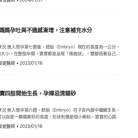
減輕、劇烈孕吐、怕熱、心悸等，當孕婦的甲狀腺素濃度上升時、
ential oil） 孕婦按摩要注
下降。下列2種情況為常見的甲狀腺亢進疾病： 格雷夫斯病
保養肚皮肌膚的乳液或是潤膚乳就顯得更加重要了。市面上的孕婦
建議 精油不僅能透過擴香的方式，讓鼻子吸嗅揮發於空氣中的精
而可能造成孕婦健康與寶寶發育時的風險，那麼選擇天然的保養
isease）：一種免疫系統失調疾病，通常與甲狀腺刺激性抗體有關。除
別是「有機」或是「天然」的差別、哪些成分要注意等等，都是準
神、身心保健的作用，還有助於呼吸順暢、減輕壓力。 具有高
萬無一失？其實「天然」在台灣仍是相對抽象的概念，由於目前並
易怒、易疲倦、體重下降等症狀之外，最明顯的特徵就是眼球突出
可忽略的議題。 孕期肌膚保養品成分挑選撇步 大家都知道對於
手部及滾珠精油的按摩也是常見的手法，透過滲入皮下組織，加速
提供所謂「天然」製品的認證，因此相較之下，目前市售的「有
準媽媽孕吐與不適感漸增，注意補充水分
吃，兩人補」。其實不只食物，用於準媽媽皮膚的藥品或是保養
使孕婦身心放鬆、保養肌膚、雕塑身體曲線，並能活絡血液、促進
有不少機構協助規範，並須通過對應單位進行嚴格的認證機制來把
孕吐、體重減輕、脫水等症狀，而這類病患通常孕前沒有甲狀腺亢
肚裡的寶寶，就讓我們來了解一下準媽媽保養品的挑選原則吧！
疫系統。（延伸閱讀：孕婦保養品成分怎麼挑？標榜天然不一定是
 現在許多消費者非常在意保養品的成分，是因為其內所含的化學
長狀況 進入懷孕第七週後，胚胎（Embryo）現在的長度為一公分，
達16家之多。 不同的國家對「有機」也有不同標
生理性的妊娠甲狀腺亢進通常不會對孕婦或胎兒健康造成危險。但
我們的健康加分。據國家衛生研究院的所提供的資訊指出，洗面乳
用。值得注意的是，當懷孕的媽媽在使用精油按摩腹部時，應特別
的大小。在整個孕期，寶寶都是呈現「捲曲狀」，雙腳抵著自己小
ted States Department of Agriculture，簡稱USDA）規
或是控制較差的孕婦，懷孕容易併發流產、早產、子癲前症、死
個人護理產品為了維持香味，往往會添加定香劑，也就是「鄰苯二
建議先向婦產科醫師或合格的芳療師諮詢，避免按摩後身體出現異
地量出寶寶的身長不大容易，這也是
例須達95%以上，方得於外包裝標明為Organic，也就是「有
（Thyroid storm），導致充血性心臟衰竭死亡率相當高。 若
安妮醫師
•
2023/01/18
hthalate，簡稱DEP）」的塑化劑。 孕媽咪使用這種含有塑
！孕期3階段疲倦焦慮 擦對變美麗 在不同孕期間，孕婦可能會出
測量寶寶的實際身高時，是從頭頂量到臀部尾椎的「坐高」，而不
的甲狀腺促進素受器抗體或沒有控制好甲狀腺機能亢進，可能需採
頻率越高，尿液中 DEP 代謝濃度也會跟著增加。要小心的是，
上的變化，以下也根據孕期為準媽媽解析各孕期該如何利用精油減
一文所提到寶寶的四肢也開始慢慢
料生長於該地的土壤必須至少在3年內沒有使用過任何的禁用物
出生的寶寶可能會有心跳加快、發抖、流汗、低體重或是生長遲
 之下，對於孕婦與胎兒的發育都有機會受到影響。 另外還要注
適症狀： 懷孕初期： 0~12週 懷孕初期，孕吐是許多準媽咪容
來就會長成骨骼，手掌的生長也蓄勢待發。此外，寶寶的五官也越
植必須無使用任何化學合成農藥、無基因改良品種、不使用合成肥
因性胎兒水腫等情形。 如何診斷妊娠甲狀腺亢進 準媽媽在懷孕
例如含有 A 酸和水楊酸的產品絕對不能在孕期使用，因為很有
宮隨著胎兒逐漸長大也開始被撐大，間接增加膀胱的壓力，容易出
眼睛、耳朵的生長急遽地發展，連眼瞼也慢慢成形。寶寶也將開始
規則。 因此所謂「有機」的美妝與保養品，與
機能，抽血檢驗血清的游離型甲狀腺素（Free T3、Free
兒的風險，所以一定要請教專業的醫事人員為先。 只要成分天然
階段也容易因荷爾蒙的變化，出現情緒化與疲倦的狀況。在身心都
寶寶四肢開始生長，孕婦忌清貓砂
異就在於成份來源，皆標榜以可溯源有據的有機農場、有機莊園為
濃度（TSH）、抗甲狀腺過氧化酶抗體（Microsomal Ab）及
有機差別為何？ 既然特定的化學物質透過在肌膚上的塗抹與清
建議可以使用甜橙精油保持心情愉悅、提振精神。 懷孕中期：
媽攝取葉酸的關鍵時期，以下會有更多詳述。 懷孕第 7 週的身
的環境在法規的監督之下，因此相對能確保減輕因化學物質對人體
obulin Ab）的免疫反應。 不過懷孕後，體內的hCG會
收的問題，那麼選擇天然的保養品，就萬無一失了嗎？其實「天
超過12週後，媽咪們孕吐症狀逐漸減緩，腹中胎兒也變得比較穩定。
媽媽易口乾 準媽媽在懷孕第七週肚子還不會明顯地脹大，子宮的
長狀況 進入懷孕第六週，胚胎（Embryo）在子宮內膜中繼續生長，
影響TSH，因此需要在產檢時定期抽血確認甲狀腺亢進有無繼續
統的概念，因為沒有什麼主管機關能夠認證到底「天然」是什麼。
肚子恐因拉扯子宮闊韌帶（Broad ligaments）而感到疼痛，
粒檸檬，裡頭住著如豆子般大的胚胎。不過準媽媽在懷孕時期的血
因此不一定符合有機的標準。（延伸閱讀：清楚了嗎？天然與有機
分，可以說是一顆蘋果籽的長度，形狀則像是個小蝌蚪。寶寶的心跳
亢進以藥物治療為主 懷孕時若抽血診斷出甲狀腺亢進，主要是以
「有機」就有一定的認證機制與認證單位。以我國行政院農業委員
輕微搔癢的症狀。 不少孕婦也會在這階段，對於生
40 倍，甚至有時可高達 50 倍，其中 75% 的血液送到卵黃囊
改善孕期膚況的有機成分 既然保養品原料「無添加、有保障」，
認到。 準媽媽肚子裡的寶寶以飛快的速度成長
為主。在懷孕前期（懷孕前3個月）可以服用普樂治
 年五月的公告內容，通過全國認證基金會認證之有機農產品驗證機
感到焦慮，讓心情變得比較緊繃，這時準媽媽們可以考慮使用如薰
安妮醫師
•
2023/01/18
是胎盤（Placenta），讓胚胎能夠吸收足夠的養分與氧氣。 需要注
的保養品，也讓準媽媽們更能安心地渡過孕期膚況的過渡期。以下
、腿開始成形，現階段我們稱之為肢芽（Limb bud）。肝臟、
uracil，又稱PTU），雖然藥物會穿過胎盤，但對於寶寶的影響不大。
美國農業部
舒緩負面情緒。 懷孕後期：27~42週 臨近預產期
血流加把勁地為寶寶運送成長的能量的同時，準媽媽也會更容易感
籽油（Carrot seed oil）：胡蘿蔔籽
統的生長也迅速地展開。 懷孕第 6 週的身體變化 懷孕第 6 週的
物——利甲錠（Methimazole）雖可抑制甲狀腺激素的合成，但