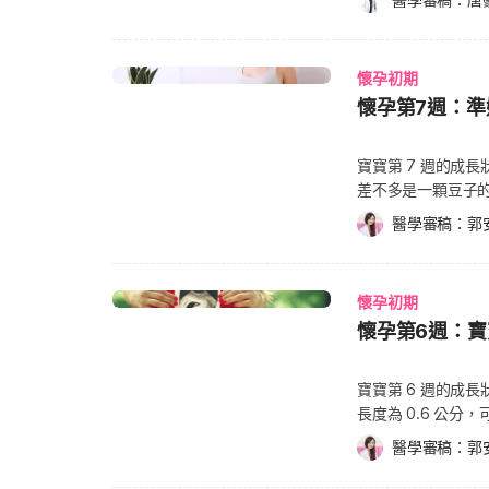
步加重，包含體重
紋。 妊娠紋也可以看作是人母孕育生命最偉大的印記，而如何預防這個「肌膚上的
（Tarragon essential oil） 苦艾精油（Wormwood ess
酸） 「天然=安全？！」天然、有機比一比 既然特定的化學物質透過塗抹、清潔肌
甲狀腺促進素濃度則會
紀錄」，其實慎選
意！精油使用方法
膚後被人體吸收，
（Graves' d
保養品百百種，特
油分子，達到提振精
品，是否就意味著
了會有情緒不穩、
懷孕初期
媽媽與「神隊友」不
滲透性精油，藉由
無相關主管機關可
以及頸部腫脹。 甲狀腺毒症（Gestational hyperthyroidism）：血中甲狀腺素濃度
懷孕第7週：
孕婦來說，「一人
精油分子的吸收，
機」商品，多數已
過高，會引發劇烈
品，也有可能影響
淋巴循環及增強免
關。 以我國行政院農業委員會農糧署2021年10月的公告內容，通過全國認證基金會
進病史。 妊娠甲狀腺亢進可能造成劇烈孕吐。 妊娠甲狀腺亢進對孕婦、寶寶的影響
化學成分盡量少碰
有機） 精油還能添加在面膜、沐浴乳、乳液及噴霧等保養品內，以更便利多樣的形
寶寶第 7 週的成
認證之有機農產品驗證機構，就多
劉奕吟醫師表示，
物質很可能不會為
式提供孕婦選擇使
差不多是一顆豆子
準。根據美國農業部（Uni
甲狀腺亢進未治療
或是身體乳等等的
注意手部的力道，
小的身軀，難得會有伸直的姿勢。 因此要精確
章顯示，有機成分比
產，甚至因甲狀腺風暴
醫學審稿：
郭
甲酸二乙酯（Diethyl p
狀。 「油」如神助
為什麼醫事人員要
機」商品。 而有機的個人護理產品若含有農作物成分，也必須達到有機食材的標準
媽媽體內有高倍數
化劑的個人保養品之
現各種生理及心理
是從頭頂量到腳趾的直立身長。 我們在懷孕第6週
才行。這包含了原
取剖腹生產，而剛
懷孕期間暴露於 DEP
輕壓力，解決各種不
形成軟骨組織，未
質，或是作物的種
滯，甲狀腺腫大、心
意的是：某些成分，
懷孕初期
易出現的症狀。子
來越立體，不只是
料、不能在耕地出現汙水汙泥等各種
前可至醫院檢查甲狀腺
可能提高產下畸型
現頻尿的情形；此
懷孕第6週：
有規律的心跳。 由於腦部與脊髓正飛速地發展，寶寶每分鐘差不多會新長出一百個
一般保養商品的差
T4）、甲狀腺刺激素
就可以多碰嗎？與
受到改變的時刻，
腦細胞，這可是準媽
主。這些生產製造
甲狀腺球蛋白抗體（Thyrogl
潔，可能有體內吸
13~26週 懷孕
體變化 懷孕初期準
帶來的影響。 換句話說，有機的商品一定天然，但強調天然的商品卻因其原料生長
寶寶第 6 週的成
呈現高濃度，連帶
然」是一個比較籠
在胎兒持續生長變大的
大小差不多有如一
的過程未受驗證，
長度為 0.6 公
惡化。 妊娠甲狀腺
相較之下，所謂的
使腹部及胸部周遭的皮膚，出現
液供應會增加 20~
食品差別這麼大） 
也有機會在陰道超音波檢查時可以確
抗甲狀腺藥物治療
會農糧署 2021
產或成為一名媽媽
醫學審稿：
郭
（Yolk sac）或
強調天然原料製作
與變化，胚胎的手臂
（Propylthio
構，就有 16 家之多。 而不同的國家對「有機」也有不同的標準，根據
衣草或羅馬洋甘菊等種類的精油，
意的是，在全身的
7種常見的天然保養製品則各有其特點： 胡蘿蔔
大腦、肌肉與骨骼系
至於另一抗甲狀腺藥