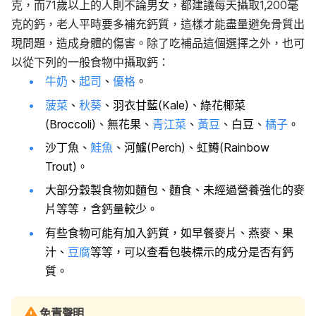
克，而71歲以上的人則不論男女，都建議每天攝取1,200毫
克的鈣，老人平時要多補充鈣質，這樣才能盡量避免骨質出
現問題，造成身體的傷害。除了吃補品這個選擇之外，也可
以從下列的一般食物中攝取鈣：
牛奶
、
起司
、
優格
。
菠菜
、
秋葵
、羽衣甘藍(Kale)、綠花椰菜
(Broccoli)、無花果、
青江菜
、
黃豆
、白豆、
橘子
。
沙丁魚、
鮭魚
、河鱸(Perch)、虹鱒(Rainbow
Trout)。
大部分穀製食物如麵包、麵食、未經過營養強化的麥
片等等，含鈣量較少。
有些食物可能有加入鈣質，如早餐麥片、燕麥、果
汁、
豆腐
等等，可以查看包裝標示的成分是否有鈣
質。
免責聲明