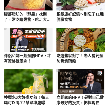
腹部脂肪的「剋星」找到
銀髮族好記憶～別忘了11種
了，常吃這幾物，吃走大肚
健腦食物
囊，瘦出小蠻腰
PR
伴侶和妳一起預防HPV，才
吃這些就對了！老人補鈣預
有資格說愛妳！
防骨質疏鬆
PR
檸檬水6大好處功效！每天
立即諮詢HPV！是對自己健
喝可以嗎？2禁忌壞處曝
康最好的投資，把握現在不
嫌晚！