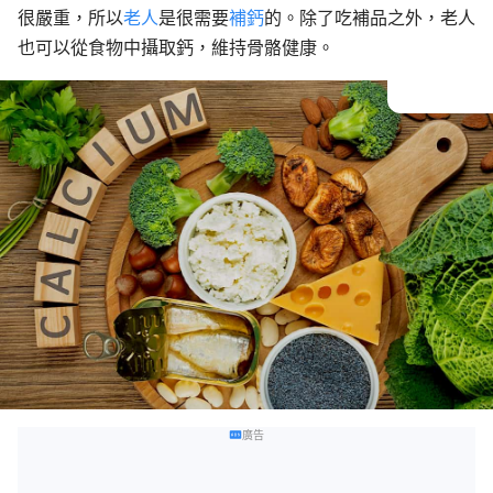
很嚴重，所以
老人
是很需要
補鈣
的。除了吃補品之外，老人
也可以從食物中攝取鈣，維持骨骼健康。
廣告