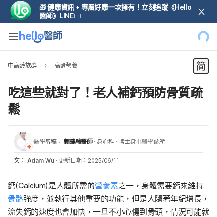
🎁 健康資訊 + 專屬好康一次擁有！立刻追蹤《Hello
醫師》LINE👆🏼
中高齡族群
高齡營養
吃這些就對了！老人補鈣預防骨質疏
鬆
醫學審稿：
賴建翰醫師
·
身心科
·
博士身心醫學診所
文：
Adam Wu
·
更新日期：2025/06/11
鈣(Calcium)是人體所需的
營養素
之一，身體需要鈣來維持
骨骼
強度，並執行其他重要的功能，但是人隨著年紀增長，
流失鈣的速度也會加快，一旦不小心傷到骨頭，情況可能就