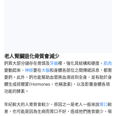
老人腎臟退化骨質會減少
鈣質大部分儲存在骨頭及
牙齒
裡，強化其結構和硬度，
肌肉
要動起來、
神經
要在
大腦
和身體各部位之間傳遞訊息，都需
要鈣。此外，鈣也能幫助血管將血液送到全身，並有助於身
體生成荷爾蒙(Hormones，也稱激素)，以及影響身體各項
功能的酵素。
年紀較大的人骨質會較少，原因之一是老人一般來說
胃口
較
差，也可能是因為生病而胃口不好，造成他們進食變少，吸