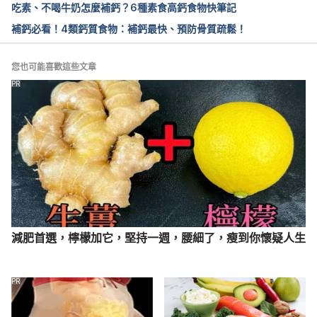
吃素、不喝牛奶怎麼補鈣？6種素食高鈣食物快筆記
補鈣必看！4類鈣質食物：補鈣最快、預防骨質疏鬆！
您也可能喜歡這些文章
PR
減肥首選，檸檬加它，堅持一週，腰細了，瘦到你懷疑人生
PR