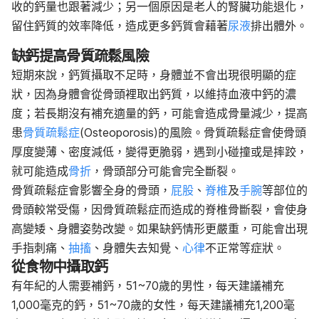
收的鈣量也跟著減少；另一個原因是老人的腎臟功能退化，
留住鈣質的效率降低，造成更多鈣質會藉著
尿液
排出體外。
缺鈣提高骨質疏鬆風險
短期來說，鈣質攝取不足時，身體並不會出現很明顯的症
狀，因為身體會從骨頭裡取出鈣質，以維持血液中鈣的濃
度；若長期沒有補充適量的鈣，可能會造成骨量減少，提高
患
骨質疏鬆症
(Osteoporosis)的風險。骨質疏鬆症會使骨頭
厚度變薄、密度減低，變得更脆弱，遇到小碰撞或是摔跤，
就可能造成
骨折
，骨頭部分可能會完全斷裂。
骨質疏鬆症會影響全身的骨頭，
屁股
、
脊椎
及
手腕
等部位的
骨頭較常受傷，因骨質疏鬆症而造成的脊椎骨斷裂，會使身
高變矮、身體姿勢改變。如果缺鈣情形更嚴重，可能會出現
手指刺痛、
抽搐
、身體失去知覺、
心律
不正常等症狀。
從食物中攝取鈣
有年紀的人需要補鈣，51~70歲的男性，每天建議補充
1,000毫克的鈣，51~70歲的女性，每天建議補充1,200毫