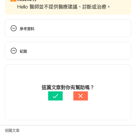
Hello 醫師並不提供醫療建議、診斷或治療。
參考資料
Calcium. 
https://ods.od.nih.gov/factsheets/Calcium-
Consumer/
紀錄
Osteoporosis in Seniors: The Roles of Calcium and 
現行版本
Vitamin D, and Recommended Foods. 
https://www.comfortkeepers.ca/osteoporosis-in-
2025/06/11
seniors-the-roles-of-calcium-and-vitamin-d-and-
文： 
Adam Wu
這篇文章對你有幫助嗎？
recommended-foods/
醫學審稿：
賴建翰醫師
由 
張如青
 更新
The Important Role of Calcium for Seniors. 
https://homecareassistance.com/blog/the-
important-role-of-calcium-for-seniors
相關文章