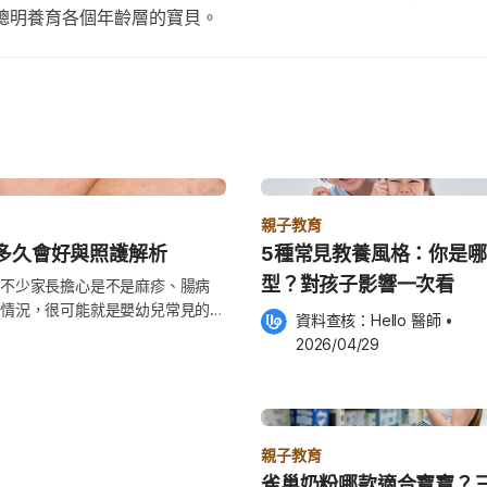
聰明養育各個年齡層的寶貝。
親子教育
多久會好與照護解析
5種常見教養風格：你是
型？對孩子影響一次看
不少家長擔心是不是麻疹、腸病
情況，很可能就是嬰幼兒常見的玫
資料查核：
Hello 醫師
 •
2026/04/29
Hello醫師》帶您了解玫瑰疹症
親子教育
雀巢奶粉哪款適合寶寶？