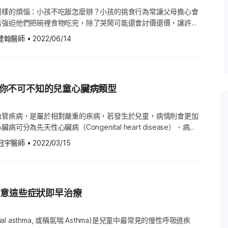
1天內開始出疹。 這些紅疹
同樣的煩惱：小孩不吃飯怎麼辦？小孩的挑食行為常讓父母擔心會
可能微微凸起；有些疹子看起來較
若強迫他們把碗裡食物吃完，除了哭鬧可能還會討價還價，讓許多
竟該怎麼讓孩子改掉挑食的壞習慣呢？本文將教您幾招，讓孩子願
段。 玫瑰疹會拉肚子、嗜睡或哭
建翰醫師
•
2022/06/14
敢吃的食物！ 想要孩子乖乖吃飯可不能光靠逼迫，這樣可能會讓
可能出現輕微腹瀉、疲倦嗜睡或情
產生負面的印象。根據研究顯示，小孩通常需要接觸或嘗試某種食
願意接受它。所以請聰明地利用間接誘導的方式，從引導孩子產生
時間增加，且仍能正常喝水、互
的意願開始。 1. 設定規律的用餐時間 父母們需設定固定的正餐
種你不可不知的兒童心臟病類型
若沒有規律的用餐時間，孩子一旦餓了就會吃東西（且通常是選喜
疹會癢嗎？疹子通常不癢、不痛、
到了正餐時間常吃不下，形成一種惡性循環。 所以要定時用餐，
並不會感到搔癢或疼痛，也不太會
那些固定時間，才有食物吃，這樣會使他們因為沒辦法吃零食，而
血管疾病，是屬於相對嚴重的疾病，若發生於兒童，病情則會更加
餓，時間到了就自動坐在餐桌上與家人一起用餐。 2. 注意吃飯
擴散，就可能不是典型玫瑰疹，建
可分為先天性心臟病（Congenital heart disease）、病毒
不要開著電視，或使用各種電子產品等，這樣會使小孩用餐不專
軀幹開始，再到臉部、四肢 不少家
因特殊疾病或遺傳性疾病導致的心臟病。 隨著現代醫學進
冠宇醫師
•
2022/03/15
養的食物。 3. 變換料理方式 如果孩子不喜歡某道菜，不妨試試
的其實是：孩子身上的紅疹分布，
到十分良好的醫療照護，病情受到控制、甚至可能痊癒，能夠擁有
，變換菜色的外型或味道。例如孩子不喜歡吃薑絲炒南瓜，不妨換
、正常的生活。然而，心臟病的種類繁多，有哪些是較常發生在兒
南瓜切成不同造型(如星狀)等等。 4. 不要用甜點當獎勵 利用任
 玫瑰疹最典型的病程，是先高燒
Hello醫師》以下為您列出4種常見於兒童身上的心臟病類型。 1.
件，都是很不好的方式，若用飯後甜點當獎勵，會增加孩子對甜食
天性心臟病源自於胎兒時期的缺陷，胎兒期間心臟不正常發育，導
甜點或其他籌碼的時候，會變得更難與孩子溝通。您可以一週選擇
.留意這些症狀即早治療
，怎麼反而開始冒紅疹？」 不
異常。1,000個新生兒中大約有8個會帶著有先天缺陷的心臟出
果或優格等作為飯後甜點，同時對孩子灌輸這些健康食材也是甜點
此時的精神與活動力也會逐漸恢
肌或心臟瓣膜，例如： 主動脈瓣閉鎖異常。（延伸閱
特地為孩子做特別菜色 除非孩子有生理或疾病因素而需要額外的餐
紅疹最常見的位置，是胸口、腹部與
和治療） 二尖瓣狹窄。 其他先天性心臟血管疾
ial asthma, 或稱氣喘 Asthma)是兒童中最常見的慢性呼吸道疾
了吸引他們吃飯，而特地煮他們愛吃的菜，這樣會養成他們挑食的
 胸口、