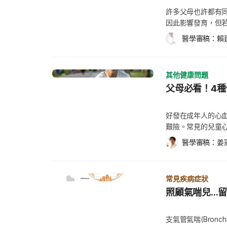
紅色紅疹開始出現 玫瑰疹最典型的情況，是在退燒後約數小時至
許多父母也許都有
通常呈現淡粉紅色或玫瑰色，大小不一，可能是平的，也
因此影響發育，但
密集，但多數不會出現水泡、膿泡或脫皮。 不少家長會擔心「退燒後才出疹是不是病情變
爸媽傷透腦筋。究
嚴重」，但其實對玫瑰疹而言，出疹反而代表病程進入後
醫學審稿：
賴
意嘗試他們以前不
鬧嗎？ 除了高燒與紅疹外，部分孩子在玫瑰疹期間，也
孩子對用餐這件事
緒較不穩定等情況。 尤其有些孩子在退燒、出疹後，反而會比發燒時更沒精神，因此常讓
物十次以上，才會
家長擔心是不是病情惡化。不過，若只是短暫疲倦、睡眠
其他健康問題
想吃飯或嘗試新菜色
動，通常仍屬玫瑰疹常見病程的一部分。 但若孩子持續嗜睡、難以叫醒，或出現明顯活動
父母必看！4
與點心時間，因為
力下降、反覆嘔吐等情況，仍建議盡快就醫檢查。 玫瑰
愛的零食），如此
不留疤 玫瑰疹雖然看起來紅疹範圍明顯，但大多數孩子
並讓孩子明白只有
一直抓癢。 多數玫瑰疹會在1~3天內逐漸消退，通常不會留下疤痕、色素沉澱或脫皮。若紅
好發在成年人的心
在正餐時間感到肚子
疹伴隨明顯搔癢、水泡、膿泡、瘀青，或超過數天仍持續
艱險。常見的兒童心臟病
環境 吃飯時最好
議進一步由醫師評估。 玫瑰疹出疹順序與部位：通常從
感染引發的心臟病、還有
醫學審稿：
姜
心，更容易吃下不營
長搜尋「玫瑰疹照片」、「玫瑰疹長怎樣」時，最想確認
步，心臟病童都受
用不同的料理方式
到底是不是典型玫瑰疹。 玫瑰疹的紅疹通常會在退燒後開始出現，且有相對常見的出疹順
和一般人一樣健康
成焗烤南瓜片，或把
序與部位分布。 玫瑰疹出疹順序：多在退燒後開始出現
童身上的疾病呢？《
何物質作為交換條
常見疾病症狀
3~5天，接著在退燒後數小時至1天內開始出疹。 與麻疹、水痘不同的是，玫瑰疹並不是一
先天性心臟病 先
的渴望，且在沒有
照顧氣喘兒..
開始發燒就立刻出疹，因此不少家長會發現：「燒終於退了
致心臟血管構造出現
兩個晚上，提供水
過對玫瑰疹而言，出疹通常代表病程進入後段，多數孩子
生，有缺陷的部位常發生在心
的觀念。 5. 別
復。 玫瑰疹部位：常從胸口、腹部與背部開始 玫瑰疹
讀：主動脈瓣狹窄無徵兆？了解症狀
支氣管氣喘(Bronch
飲，否則不需要為
背部等軀幹部位，之後才可能慢慢擴散到脖子、臉部與四肢。 常見分布位置包括：
病還包括： 心臟衰竭導致心臟發育不全。 心室中膈缺損、心房中膈缺損、開放性動