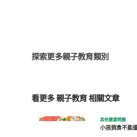
玫瑰疹、病毒疹、濕疹、麻疹、水痘怎麼分？ 玫瑰疹可以預防嗎？日常降低感染風險的方
法 玫瑰疹常見問題 玫瑰疹是什麼？嬰兒、寶寶為什麼會得玫瑰疹？ 玫瑰疹（Roseola
infantum）又稱幼兒急疹，是嬰幼兒常見的病毒感染
（HHV-6）與第7型（HHV-7）引起。玫瑰疹最常發生
嬰兒玫瑰疹或寶寶玫瑰疹。 多數孩子感染玫瑰疹後，會先出現反覆高燒，接著在退燒後開
始出疹，因此「高燒幾天後突然全身紅疹」是玫瑰疹相當典型的表現。
於嬰幼兒，主要與免疫系統尚未成熟有關。一般認為，寶
得的抗體會逐漸減少，而孩子自身免疫力仍在發展，因此較容易
探索更多親子教育類別
要透過飛沫與唾液接觸傳播，例如共用餐具、玩具，或接
觸口鼻，都可能增加感染機會；因此，開始上托嬰中心、
玫瑰疹傳染風險。 大部分孩子一生通常只會明顯感染一次玫瑰疹，感染後體內多半會產生
抗體，因此重複感染的情況相對少見。 玫瑰疹症狀有哪些？初期高燒、退燒出疹是典型特
徵 玫瑰疹症狀最大的特徵，就是「先高燒、後出疹」。
孩子突然高燒好幾天卻找不到明顯原因而相當焦慮；直到
看更多 親子教育 相關文章
是玫瑰疹。 雖然每個孩子狀況略有不同，但多數玫瑰疹病程都相當典型。 玫瑰疹初期：突
然高燒，但常沒有明顯感冒症狀 玫瑰疹初期通常會突然
39~40°C，且反覆高燒3~5天。與一般感冒不同的是
現明顯咳嗽、流鼻水等呼吸道症狀。 部分孩子可能伴隨以下情況： 食慾下降 活動力變差
其他健康問題
短暫煩躁哭鬧 輕微腹瀉 喉嚨泛紅 頸部淋巴結腫大 不過，也有不少孩子在退燒藥作用後，
小孩挑食不能
精神與活動力看起來仍接近平常，因此容易讓家長誤以為