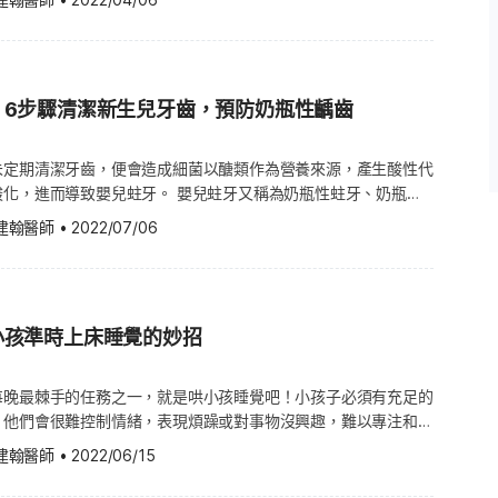
感，漸漸能培養他們處理事情的能力。 當然，指派給小孩的家
情況。 不過，並不代
是最常出現在小朋友身上的類型，會讓小孩的身體肌膚大範圍冒出小紅點
 Heart Association，AHA）報告，每5個心臟血管兒童病患中，
喘發作時如何處理？ 關鍵在於要認識氣喘
力所及且安全的；或許，父母可以請小孩從整理自己的房間做起，
孩子與其他嬰幼兒過度密切接觸。
期點滴狀乾癬發作的原因，通常是喉嚨細菌感染所引發。此外，基
的幼兒。 其診斷和治療主要根據病童的臨床狀況，治療可依冠狀
徵兆可能是咳嗽、喘鳴、胸悶、呼吸困難、半夜醒來等，在這種情
具、掃地拖地、擦拭桌椅等，都是很好的選擇。 3. 帶孩子一起
給其他小朋友，因此在孩子發燒期
滴狀乾癬的病灶。（推薦閱讀：皮膚癢又乾竟患牛皮癬！了解乾癬
定。若病童無合併冠狀動脈異常或異常現象已消失，則無需長期服
速處理孩子的狀況(例如使用吸入器)，最好給孩子約1小時的休
父母除了望子成龍，望女成鳳之外，也希望他們是熱心公益、關心
染，理論
方法） 小孩有乾癬嚴重嗎？ 乾癬一方面會造成患者身體上的不
irin）或限制活動，但建議定期做心臟超音波檢查。（推薦閱讀：
兒科醫師的指示很重要，並定時追蹤，就算孩子曾有過這樣的經
因此，父母以身作則從事公益活動，會是小孩最好的榜樣，無論去
！6步驟清潔新生兒牙齒，預防奶瓶性齲齒
體內已有抗體，因此再次感染的機
)，另一方面也會引發焦慮、造成心理負擔，所以需要儘快治療。
還是X光？一次了解各類心臟檢查項目） 若病童伴隨小型輕微異
行停藥。
，照護社區長輩等的志工服務，都有助於孩子的人格養成。同時家
症狀如果持續未改善，會對兒童的心臟帶來負面影響。研究顯示，
用低劑量阿斯匹靈，直到血管異常消失，有些病童服用皮質類固醇
社會服務，不僅能增進家人感情，更讓小孩耳濡目染，體會幫助他
具有傳染性，但並不是法定傳染病，
更有可能罹患血壓、血脂、胰島素水平異常等心臟及代謝疾病。若
eroid）來改善狀況。若病童合併多處或大型冠狀動脈瘤，則可能需注射
未定期清潔牙齒，便會造成細菌以醣類作為營養來源，產生酸性代
主動付出，而不只是為了應付學校的功課才做公益。 另外，有美
就有可能是代謝症候群(Metabolic syndrome)的高危險
a globulin IV），或手術治療。有些病童終身需到醫院定期追蹤
兒蛀牙。 嬰兒蛀牙又稱為奶瓶性蛀牙、奶瓶性
孩接觸較多元的環境，是避免他們變得驕縱且自我中心的一種方
免群聚接觸。 玫瑰疹多久會好？
檢查。 （圖片授權：達志影像） [embed-health-tool-heart-rate]
不慎的口腔疾病。若症狀嚴重，恐導致嬰兒牙齒流血、牙齦腫脹，
的過程中，孩子可能會碰上與他們生活環境截然不同的人事物，學
建翰醫師
•
2022/07/06
之一，就是孩子到底會燒多久、紅
醫師坦布羅(Joan E. Tamburro)表示，乾癬是會影響患者全身與身心
嬰兒牙齒，分享戒奶瓶及預
通，對孩子是很好的生活歷練。 4. 別用物質寵壞小孩 爸媽不是
孩子約1週左右就會逐漸恢復。 玫
治療小孩的乾癬？ 目前為止，還未發現足以根治乾癬的療法或藥
簡單6步驟幫嬰兒刷牙，預防奶瓶性齲齒 未長牙前，在哺餵
任由孩子予取予求，面對孩子天馬行空的想法，千萬別因為達不到
以下幾個階段： 潛伏期：
孩子緩和症狀、減輕他們的不適，而每位患者需要的藥物及劑量皆
或紗布巾擦拭嬰兒牙齦，清除牙菌斑。 在嬰兒長牙後，不
小孩低頭，這種舉動很容易寵壞小孩，讓他們覺得不需要付出任何
牙的牙齦處。 在嬰兒乳牙全
切物質滿足，無形中培養出一批批小公主與王子。 爸媽應該讓孩
 玫瑰疹通常會燒幾天？ 玫瑰疹發
如使用軟膏或乳膏。坦布羅醫師表示，其他類型的療法包含了光照
小孩準時上床睡覺的妙招
用牙線清潔牙齒。 請確保嬰兒牙齒有塗覆足夠的氟，
一分收穫」的重要性，透過一些方法，例如孩子若完成一些家事
任何治療以前，父母都應該先和醫師討論，了解療程是否會對孩子
查。部分牙醫師會使
務)，經父母審核通過後，就有小獎品鼓勵，訓練孩子的責任感，
疾病。不過，若孩子除了高燒外，
響。（推薦閱讀：兒童乾癬：難治且常被誤當尿布疹） 小孩治療
ealant）塗在嬰兒牙齒上，預防奶瓶性齲齒。 嬰兒奶瓶戒不
每晚最棘手的任務之一，就是哄小孩睡覺吧！小孩子必須有充足的
後的美好收穫。 5. 別受制於小孩發脾氣 做了父母之後，面對小
是典型玫瑰疹病程。 但若高
乾癬的皮膚科醫師。 讓小孩
慣 由於奶瓶會導致糖分殘留於牙齒過久，因此循序漸進地讓寶寶
，他們會很難控制情緒，表現煩躁或對事物沒興趣，難以專注和學
，必須學著處變不驚。小孩在公共場合大哭大鬧的場景屢見不鮮，
進一步就醫檢查。 玫瑰疹出疹後多
的重要性，並且協助孩子培養耐心，告訴他們每次的治療都需要時
齒，以下提供7個戒奶瓶的方法。 避免在嬰兒奶瓶內裝入
有規律的活動很重要，如此可培養孩子良好的睡眠習慣並維持睡眠
絕購買他們想要的玩具，不少父母可能因為面子問題，怕正在鬼哭
而這些紅疹通常會在1~3天內逐漸
建翰醫師
•
2022/06/15
汽水。 寶寶睡覺時，只提供裝水的奶瓶，裡面
子都不同，重要的是建立一個最適合孩子的作息並維持下去。以下
目，而答應孩子的無理要求。 一旦父母妥協了，日後類似的場景
，教導的過程中需要特別留意您的措辭，以免無意間傷了孩子的
的寶寶，只提供裝有配方奶的奶瓶。
長們更輕鬆搞定孩子睡好覺。 1. 設定全家的就寢時間 事先與您
議父母不要被孩子牽著鼻子走。首先，父母要保持冷靜，安靜地將