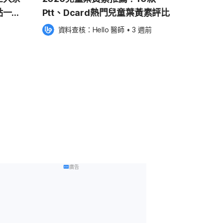
點一次
Ptt、Dcard熱門兒童葉黃素評比
資料查核：
Hello 醫師
 •
3 週前
廣告