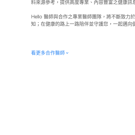
料來源參考，提供高度專業、內容豐富之健康訊
陪睡，如果孩子怕
分，以及觀察孩子精神與活動力變化。 發燒期間，先以
涕，幫助清除鼻道
增加孩子的安全感。
水分流失速度會增加，因此比起強迫進食，更重要的是維持水分攝取。
要將水、無碘食鹽
Hello
醫師與合作之專業醫師團隊，將不斷致力
因為如此會增加孩子
方式補充水分，例如： 白開水 母奶 配方奶 電解質補充液（依醫師建議使用） 若孩子食慾
膠瓶裡。 4. 維波揉(
了解孩子是否有睡
知；在健康的路上一路陪伴並守護您，一起邁向
變差，通常不需要過度勉強進食，只要願意喝水、尿量正
體發熱的方法，緩
或持續做惡夢甚至夜裡
退燒藥的目的，是讓孩子舒服 玫瑰疹高燒時，醫師可能
部和喉嚨抹上一層
諮詢兒童心智科醫
退燒的重點並不是「一定要把體溫降到正常」，而是降低孩子的不適
括安全的咳嗽抑制
燒，活動力仍不錯；也有些孩子燒到38°C左右就明顯不
看更多合作醫師