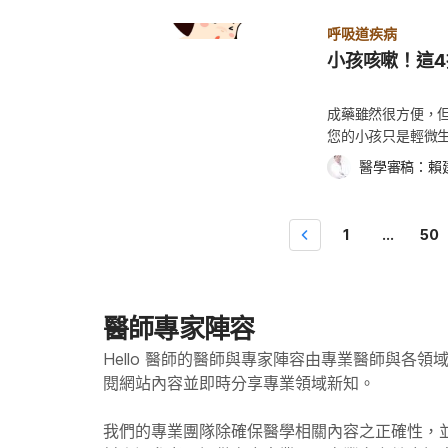
失。大部分玫瑰疹不會留下疤痕或色素沉澱，家長通常不
心，讓他們誤以為長乾癬是
在孩子睡著後，拿開奶瓶或停止親餵。 
的另一半討論決定
正在哭鬧的孩子帶
反而變差正常嗎？ 部分孩子在退燒、出疹後，反而會比
孩？ 不要過度關注疾病本身，並且鼓勵孩子在乾癬發作時，說出他的感受，這可以
嘴，走來走去，並減少奶
呼吸道疾病
和起床時間。即使
遞，因此請父母要
睡、黏人或哭鬧情況。 這通常和身體剛經歷高燒、免疫反應仍在恢復有關，多數孩子會在
讓您了解孩子的內心感受，是
時，教他使用杯子喝東西，
小孩咳嗽！這
年齡​​夠大，可以
孩子的注意力，先
幾天內慢慢恢復活動力與食慾。 不過，若孩子持續昏睡、難以叫醒、不喝水，或活動力明
如果比起乳膏，孩子更喜歡
量，並僅於用餐時提供果汁。 若您的小孩習慣用奶瓶
子學習新的流程，
會從天而降」，讓
顯下降，就不能單純視為玫瑰疹恢復期反應，應盡快就醫
的正確知識，告訴
睡，建議可用以下2方法漸進式戒奶瓶。 
習慣。 2. 設定
要。
嗎？什麼時候可以出門？ 孩子得到玫瑰疹後，不少家長
成藥雖然很方便，
的觀念，就能保護自己
瓶裡的內容物。 經過2~3週後，只在奶瓶內裝水，減少奶瓶的吸引力。 嬰兒牙齒健
較容易設定孩子的
出疹，可以回托嬰中心嗎？」其實，玫瑰疹是否適合外出
您的小孩只是輕微
Health Grou
康6訣竅 每次餵食後皆須清潔牙齒和牙齦，清除牙菌斑。 嬰兒長牙後就需刷牙，父
般建議學齡前兒童 (3
是否仍處於傳染期與身體恢復狀態。 發燒期間不建議上
療法。 1. 蜂蜜
母可與孩子一起刷牙，至少在睡前要
醫學審稿：
賴
小時的睡眠時間。此
間，通常是在高燒期間。 但由於這時孩子往往還沒開始出疹，因此容易被誤認為只是一般
病，最有效的抑制劑之
若小孩刷完後，可確實吐
行性的睡前活動 
感冒或發燒。為了降低傳染給其他幼兒的風險，只要孩子
blind stud
孩可使用有軟尼龍刷毛
備好要睡覺的訊號
幼兒園或到人多場所活動。 除了避免傳染外，孩子在高燒期間也較容易疲倦、食慾下降，
柑橘屬植物)的兒童
1
...
50
4. 營造睡眠的環
此時留在家中休息，通常會比外出更合適。 退燒、活動
兒科與青少年醫學文獻(The 
激素會左右睡覺和
孩子在退燒後，雖然開始出疹，但傳染力通常已明顯降低。 若孩子已退燒24小時以上
指出，在100個咳嗽的
要讓孩子使用電腦
神與活動力恢復正常，也沒有明顯不適，一般就可以逐步
的治療效果，可將
時也要降低說話音量，
不過，如果孩子仍有以下情況，建議先繼續休息： 活動力明顯下降 食慾很差 持續嗜睡 反
過，家長們請切記
醫師專家陣容
又稱為「壓力荷爾
覆哭鬧不舒服 高燒仍反覆出現 出疹期間可以洗澡、吹冷氣或出門嗎？ 玫瑰疹本身並不會因
毒桿菌孢子(Botul
法順利進入睡眠狀態
洗澡、吹冷氣而惡化。 只要孩子精神狀況穩定、沒有發燒，通常仍可正常洗澡與待在通
多喝水 當人體發
Hello 醫師的醫師與專家陣容由專業醫師與各
也很重要。褪黑激
風、舒適的環境中，不需要刻意悶熱「逼汗」。 至於外出部分，若仍在出疹期間，雖然傳
身體有充足的水分
閱網站內容並即時分享專業領域新知。
更快入眠。記得不
染力通常已降低，但仍建議避免長時間待在人多、密閉空
想要有更好的效果
度睡眠。 6. 提
接觸。 玫瑰疹怎麼照顧？退燒、補水與居家觀察重點 
額外的水分有助於降
我們的專業團隊除確保醫學相關內容之正確性，
物品讓他們更安心
使不接受特殊治療，也會隨著病程自然恢復。因此，玫瑰
滴鼻劑(或噴鼻劑)