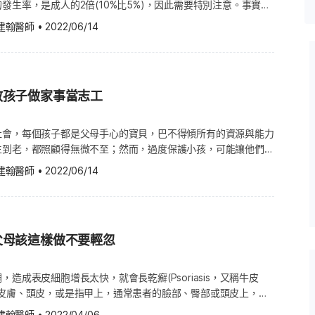
發生率，是成人的2倍(10%比5%)，因此需要特別注意。事實
多種類型的菜，讓孩子們可以從桌上現有的菜色來選擇，久而久
之間、心臟與動靜脈之間的心臟壁缺損。 法洛氏四合症
斷時常被延誤，特別是2歲以下的兒童，治療的效果也因此無可避
去吃那些未曾吃過，但常見的菜色。 6. 讓孩子動手做料理 讓孩
建翰醫師
•
2022/06/14
是典型玫瑰疹。 玫瑰疹樣子長怎
f the Follot，TOF，或稱法洛氏四重症）是最常見的發紺型先天性心
影響。 什麼是氣喘？ 氣喘是一種慢性發炎的呼吸道疾病，發炎
會讓他們更想吃自己做的菜，可以試著每週選1種新食材，讓孩子
瑰色的小紅疹，大小不一，可能是
 heart disease，CHD），其4種異常情形包括肺動脈狹窄、心室中
的刺激物更加敏感，當呼吸道(主要指支氣管)暴露在這些刺激物
種不同的料理方式，接著找時間與孩子一起做菜。也可以和孩子一
大、右心室出口阻塞。（同場加映：照顧先天性心臟病兒童 代謝
攣以及充滿黏液，若呼吸道阻塞，則會引起咳嗽、喘鳴
陽台，種一些辛香料植物或蔬菜水果，可幫助孩子們了解蔬果的生
和呼吸困難。氣喘是一種遺傳性疾病，完全不具傳染性。 如何得知孩子
多成人也有挑食的問題，父母若自己無法以身作則，也很難讓孩子
子開始冒出淡紅色斑點，這些都可
在血管壁的斑塊，斑塊堆積造成血管壁硬化、血管狹窄，提高了血
教孩子做家事當志工
以下幾個明顯的徵兆，您就必須特別注意： 劇烈咳嗽 嚴重胸
食物。如果您的孩子依舊挑食，但僅是少數幾種不敢吃，也請不必
疹？ 雖然玫瑰疹在嬰幼兒相當常
作的風險。疾病發展過程冗長，且經常沒有徵兆，少見於幼童和青
，
他們能接受吃某些蔬菜，比起幾乎所有蔬菜都不吃來得好，但若孩
尿病（Diabetes）、高血壓（Hypertension）及心血管疾
診斷和下定結論。患氣喘的兒童可能會反覆咳嗽(特別是晚上)、
社會，每個孩子都是父母手心的寶貝，巴不得傾所有的資源與能力
已影響到營養狀況，且嘗試了以上方法也都無法改善時，建議您尋
高危險群，醫師應建議這些兒童定期測量血壓及膽固醇，改善飲食
情況發生時，症狀會更糟： 當天氣改變時 當想努力做
生到老，都照顧得無微不至；然而，過度保護小孩，可能讓他們在
llo Health Group 並不提供醫療建議、診斷或治療。
. 心律不整 心律不整（Arrhythmia）是心臟電流傳導失常的現
現象，呼吸短促常被認為是重要的徵
學習獨立與對自己負責的機會。長期倚賴家人的小孩，無論謀職或
。 玫瑰疹會傳染嗎？出疹後還會
會不規則、過快或過慢，影響心臟血液輸送。典型的心律不整症狀
建翰醫師
•
2022/06/14
嗽的症狀相當不尋常，且在診斷中比較少見。事實上，氣喘兒童只
人的侷限，而成為外人口中的「媽寶」。因此，究竟有哪些重點要
，許多家長最困惑的是：「孩子都
兆(所以很多氣喘兒無法睡覺)，有些專家這個稱為咳嗽型氣喘
孩呢？ 1. 適度稱讚就好 教育孩子時，父母或許想善用愛的教
波症候群（LQTS）：病患常伴隨
ed asthma)，這是氣喘疾病中相對少見的型態，但時常被忽略。若是這
美孩子的一舉一動，但嚴格說來，拿捏分寸是相當關鍵的，過度地
疹主要由人類皰疹病毒第6型
-Parkinson-White
子到呼吸科診所就診，尋求妥善的治療。如果孩子小於2歲，加上
自信心太膨脹，反而無助於成長。因此，適度稱讚他們的良善，也
切接觸傳播。 例如以下情
 WPW）：患者的心房心室間脈衝異常傳導，常引起心室肌提前運動，心
至少3次時，即使家族沒有氣喘或過敏病史，也應該想到孩子可能
父母該這樣做不要輕忽
勇敢嘗試，接受失敗」，畢竟我們是人不是神，怎可能樣樣通，樣
暈、氣促、胸痛，暈倒等現象。 心臟病兒童會長期感到
孩子就醫。 常見的治療方式 常見照顧氣喘兒的方式是，避開可
盡力學習，與自己比賽才是更重要的。 2. 請孩子分擔家事 有些
治療方式因臨床病症和個人健康狀況，而有所不同。 4. 川崎
除掉蟑螂。 勿在有
稚園或國小(約5~12歲)而已，只要玩耍，等他們國高中(約
出疹後傳染力會降低 玫瑰疹最容易
造成表皮細胞增長太快，就會長乾癬(Psoriasis，又稱牛皮
saki disease，也稱川崎氏症）是一種罕見的心血管疾病，為血管
勿讓家中產生濃厚的氣味。 避免使用如香水或防蚊液之類的噴
再幫忙就好。當然小孩愛玩無可厚非，但建議從小就建立分擔家事的
於皮膚、頭皮，或是指甲上，通常患者的臉部、臀部或頭皮上，會
可能發生於四肢、口腔、唇、喉部等全身有血管的部位，甚至引起
的煙。 孩子睡覺的地方必須乾淨整齊，固定用熱水清洗床單和毯
，做家事能帶給小孩許多好處，例如每做好一件大人吩咐的任務，
式，其中點滴狀乾癬(Guttate
不明確。 它好發於5歲以下的幼童，根據美國心
乾。勿讓孩子玩填充玩偶，或是讓動物到孩子們睡覺的地方。 用
建翰醫師
•
2022/04/06