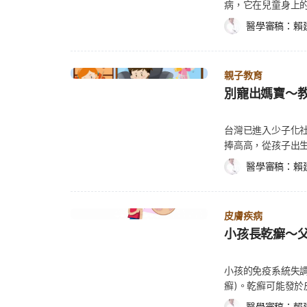
病，它在兒童身上的
習慣。不妨每餐煮
腹部 背部 頸部 臉部 手臂、大腿 不過，四肢通常不會像軀幹那樣密集，因此若孩子全身四
脈導管等關於心臟腔室
上，兒童氣喘在診
之，也會習慣或願意
醫學審稿：
賴
肢都佈滿明顯紅疹、水泡，或只有局部單側出疹，就未必
（Tetralogy o
免地受到延誤診斷的
子參與做菜過程，
樣？常見紅疹外觀一次看 玫瑰疹通常呈現淡粉紅色或玫
臟病（Cyanotic
反應使呼吸道對不同
建議或一起討論3
平的，也可能微微凸起。 多數紅疹會有以下特徵： 顏色偏淡紅或粉紅 小顆粒狀或斑塊狀
膈缺損、右心室肥
中，就會腫脹、痙
起在家裡的花圃或
不太會融合成大片 不會起水泡 不太癢、不太痛 按壓後顏色可能暫時變淡 有些家長會發現
快營養需求量大） 2. 動脈粥狀硬化 動脈粥狀硬化（Atherosclerosis）起因於脂肪及
親子教育
(Wheezing)
長過程。 其實許
寶寶肚子、胸口突然出現大片不癢的小紅疹，或臉部、脖
膽固醇氧化後黏附
別寵出媽寶～
是否有氣喘？ 若孩子有
願意嘗試不喜歡的
能是玫瑰疹常見表現之一。 哪些紅疹狀況不像典型玫瑰
管阻塞和心臟病發
痛 喘鳴聲 呼吸短促 其他徵兆包含呼吸急促、胸悶、胸腔擴張、鼻部腫脹等。然而
過度擔心和著急，
見，但並不是所有「發燒後出疹」都一定是玫瑰疹。 若孩子出現以下情況，就建議盡快就
少年。然而，有肥胖、糖
並不是那麼容易就能
台灣已進入少子化
子的挑食情況嚴重
醫評估： 疹子出現水泡、膿泡 紅疹明顯搔癢或疼痛 出現紫斑、瘀青 紅疹快速擴散 超過數
病家族史的兒童是
喘鳴、呼吸困難，甚至在下列
捧高高，從孩子出
找專業醫師協助。 He
天仍未消退 合併明顯精神不佳、持續嗜睡 因為麻疹、腸病毒、水痘、藥物過敏或其他病毒
並培養運動習慣。 3
某一件事時 當吃到奇怪的食物時 若孩子有喘鳴
成長過程中，失去
疹，也都可能出現類似紅疹症狀，仍需由醫師進一步判斷
象，心臟跳動速度
醫學審稿：
賴
兆。然而，反覆咳
擇偶，都容易受家
傳染嗎？ 玫瑰疹屬於病毒感染，因此具有傳染性。不過
包括： 心跳過快。（延伸閱讀：心頭小鹿亂撞砰砰跳？心跳次數多少才正常？一次
在夜間出現咳嗽的徵
注意，才不會寵壞小
已經退燒、開始出疹了，怎麼醫師反而說快好了？」 這是因為玫瑰疹的傳染期，和許多人
看懂「有心人」正常心跳範圍） 心跳過緩。 長QT
(Cough-fill
育，不斷鼓勵、讚
想像的不太一樣。 玫瑰疹主要透過飛沫與唾液傳染 玫瑰
心悸、長期喘氣、莫名暈厥。 沃夫巴金森懷特症候群（Wolff
種例子，應該帶孩
皮膚疾病
吹捧，會讓小孩的
（HHV-6）或第7型（HHV-7）引起，通常透過飛沫、口水或密
Syndrome,
重複發生喘鳴現象
小孩長乾癬～
應適時教導孩子「
況，都可能增加感染機會： 接觸孩子的口水、鼻涕 共用餐具、水杯或玩具 接觸被分泌物污
律過快，伴隨臉色蒼白、頭
患有氣喘，並及早帶
樣都第一，成長過程
染的物品後，再摸口鼻 與其他幼兒長時間近距離接觸 因此，開始上托嬰中心、幼兒園後，
疲倦、頭暈且胃口差，
能導致氣喘發作的原因： 勿讓寵物(如犬、貓等)待在家中，且要
父母覺得，孩子才幼
也會提高玫瑰疹傳染風險。 發燒期間通常較有傳染力，
小孩的免疫系統失調，
病 川崎病（Kawa
孩子的區域吸菸。 
13~18歲)後，
傳染的時間，通常是在高燒期間。 但麻煩的是，孩子在這個階段往往還沒出疹，因此不少
癬)。乾癬可能發
的發炎現象，病變
霧。 避開線香產生
好觀念，專家認為
家長根本不知道是玫瑰疹，只以為是一般感冒或發燒。 等到退燒後開始出疹時，病毒傳播
出現厚厚的紅色鱗屑或皮膚病變。 乾癬有許多形
頸部淋巴腺發炎腫大，致病原因仍然
子，並在陽光下曬
醫學審稿：
賴