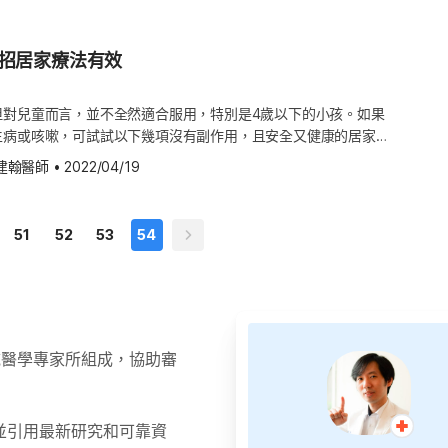
需要特別擦藥處理。 出疹後精神
丟人的事，所以才需要遮掩。 如何在治療期間支持小
不要讓寶寶將裝有果汁或乳汁的奶瓶當作奶
好全家的就寢時間，並且一起執行，讓孩子知道家裡有明確的睡覺
/抱離現場。對於不善表達的小孩，哭是一種最方便有效的訊息傳
發燒時更疲倦，甚至出現短暫嗜
嘴的使用時間、避免用奶嘴沾蜂蜜、糖。 在寶寶6個月大
是週末也有固定的睡眠時間，不能縱容讓孩子太晚睡。如果小孩的
學著因應，除了讓小孩發洩情緒，也可透過其他焦點或話題，轉移
否有受到疾病的影響。 讓小孩有力量戰勝疾病，所以
試著在12~14個月大時戒掉奶瓶。 限制每日的果汁分
4招居家療法有效
向孩子解釋晚上的睡覺流程，而對於年幼的孩子，可用圖表來幫助孩
讓他止住淚水，並善用他們年紀的故事及口吻，告訴他們「禮物不
使用軟膏，那就隨他的心意吧！ 從小教導孩子有關乾癬
喝含糖飲料，或是含著奶瓶入
多示範幾次換衣服、刷牙和寫作業等動作，再讓他們自己做並養成
小孩了解為什麼父母不能買給他，孩子也會深刻記得努力付出之必
評估。 玫瑰疹可以上學、上托嬰
他如果有必要的話，可以讓他的朋友知道病情。只要小孩有了正確
決定戒奶瓶後，在2~3週內逐漸用水稀釋奶
睡眠時間長度 身為家長最好了解自己的孩子需要多少睡眠時間，如此
都會猶豫：「已經退燒了，但還在
但對兒童而言，並不全然適合服用，特別是4歲以下的小孩。如果
免於受到霸凌、被貼標籤，或是有社會退縮的傾向。 Hello
睡覺和起床時間。不同的年齡和活動量所需要的睡眠時間不同，一
，重點不只在紅疹，而是孩子目前
生病或咳嗽，可試試以下幾項沒有副作用，且安全又健康的居家治
p 並不提供醫療建議、診斷或治療。
~5歲)為10~13小時(含午睡)；學齡兒童(6~12歲)每晚需要9~11
學或托嬰 玫瑰疹傳染力較高的時
 瓶裝蜂蜜富含營養且有抗菌特性，被許多人視為治療咳嗽和輕微生
一起刷。 嬰兒可使用無氟牙膏塗抹於布巾上。
建翰醫師
•
2022/04/19
外，週末和假日雖可以稍多睡一點，但建議不多於1小時。 3. 例
一。在一份針對270位1~5歲兒童所做的雙盲研究(Double-
出嘴內牙膏，則可將牙膏換成含氟配方。 可獨自刷牙的小
晚上做些例行性的靜態活動，例如洗澡或講故事，讓它成為一個準
仍在發燒，通常都不建議上托嬰、
y)結果顯示，睡覺前半小時，吃以下任一種蜂蜜(尤加利樹、薄荷科植物、
的牙刷，配上少量牙膏（不超過一顆豌豆的大小）。 寶寶滿6
，不久後，孩子的生理時鐘就會習慣在固定時間覺得睏了想睡覺。
，比喝糖漿安慰劑的兒童，健康的改善更顯著。2007年出刊的小
個月大後，可飲用含氟的水加強清潔效果。 （圖片授權：達志影像）
51
52
53
54
境 研究顯示，來自電子螢幕的光會干擾人體褪黑激素的分泌。褪黑
力恢復後，可再評估恢復上學 多數
Archives of Pediatrics and Adolescent Medicine)也
起床的生理時鐘，當褪黑激素達到最高時會感覺想睡，所以睡前不
，精
兒童個案裡，蜂蜜被評定為最有效的治療法。 若想得到最佳
、手機、電視等3C產品。此外，降低光源的亮度以保持昏暗，同
恢復托嬰、上學或短時間外出。
蜂蜜混合檸檬汁或薑茶，另加入維生素C、精油與抗氧化劑。不
這些都有助於避免孩子分泌過多的皮質醇(Cortisol)。皮質醇
，12個月以下的寶寶千萬別使用這種治療方法，因為蜂蜜含有肉
蒙」，也是另一種影響睡眠的激素，當體內皮質醇多時，身體就無
inum spores)，而正是這種細菌每年造成數千名嬰兒食物中毒。 2.
。 5. 保持房間涼爽 培養睡意的環境中，除了光線要昏暗，溫度
燒時，由於出汗或嘔吐的關係，身體會流失較多水分，因此要確保
領域醫學專家所組成，協助審
素有助於調節適合睡眠的體溫，而我們也可調節外在溫度幫助自己
，以免脫水，一旦脫水會讓發燒更嚴重，而且身體會更不舒服。若
要讓孩子穿太厚重的衣物，讓房間保持室溫或稍涼，會更容易有深
間，尤其應減少與其他嬰幼兒密切
，可試試專為兒童設計，鹽水混合的口服脫水補充液。一般相信，
供孩子安全感 有些孩子會因缺乏安全感，不願意睡覺，不妨善用一些
玫瑰疹屬於自限性疾病，多數孩子即
低體溫，還會讓造成咳嗽的濃稠黏液變得較稀。 3. 生理食鹽水
並引用最新研究和可靠資
，例如有些孩子習慣摸著從小就用的毯子睡覺，或抱著心愛的玩具
疹照顧重點主要在於退燒、補充水
 透過提供需要的水分，生理食鹽水滴鼻劑可以讓嬰兒更容易擤鼻