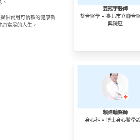
息。
黑，可以在遠離床的牆腳點個小壁燈，不會影響睡眠且微弱光線能
補水與休息為主 孩子發燒時，身體
裡的黏液。生理食鹽水在藥房就買得到，也可在家自製簡易的，只
姜冠宇醫師
 7. 減少對孩子睡眠的關注 避免反覆強調或過度提醒睡覺時間，
 家長可採少量多次
和小蘇打混合即可，完成後應儲存在球形注射器，或是可擠壓的塑
整合醫學
• 臺北市立聯合
於提供實用可信賴的健康新
的焦慮感，應該將重點放在幫助孩子放鬆身體和靜下心來。 8.
Vapor rub, 商品名: 維克斯傷風膏/薄荷膏 Vicks) 它是藉由讓身
興院區
眠障礙 如果家長們已經盡力嘗試過各種方式，但孩子仍難以入睡
健康富足的人生。
常，多數情況下都仍可持續觀察。
解鼻塞造成的不適。如果您要將它抹在生病的孩子身上，記得在胸
驚醒，那麼他們可能有睡眠障礙(Sleep disorders)，這時請
會視情況建議使用退燒藥。不過，
較厚的，孩子才能吸入軟膏散發的含藥氣體。維波揉的活性成分包
師尋求解決之道。
感。 有些孩子即使發
劑，還有像樟腦、薄荷醇和尤加利樹精油等外用的止痛劑。
舒服，因此是否需要退燒，仍應依
孩子狀況調整。 另外也要注意： 不建議自行混用多種退燒藥 不建議過度頻繁退燒 […]
賴建翰醫師
身心科
• 博士身心醫學