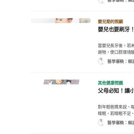
小孩會特別有成就
力通常已明顯下降，因此玫瑰疹才會出現「出疹反而快好了」的典型
psoriasis)
臟協會（American
窗戶(關或開)來維持新鮮乾淨的空氣。 氣
事，必須是他們能
表出疹後就百分之百完全沒有傳染力，因此仍建議避免讓
狀的鱗屑。兒童時
就有一個是5歲以下
發作的早期徵兆，
摺被單枕套、收拾玩
玫瑰疹會傳染給小朋友或大人嗎？ 玫瑰疹確實可能傳染
因遺傳也有可能是
動脈的狀況不同而
況下，應該即時地快
當志工 相信任何
嬰兒期的照顧
間，通常不建議上托嬰、幼兒園，或到人多的室內場所活動。 至於大人是否會感
的原因、症狀與治療
用阿斯匹靈（Asp
息時間。 遵循小
社會的好公民吧！
嬰兒也要刷牙
上也有可能。不過，多數成人小時候就已感染過玫瑰疹，
適(例如發癢的紅疹
心臟不適要做心電圖
驗，也絕對不能自
公園撿垃圾、淨灘
率相對低。 若成人過去未曾感染，或免疫力較差，仍有可能受到感染，但症狀通常不像嬰
最糟糕的是，乾癬
常，或許需長期服
長親自帶孩子從事
幼兒那麼典型。 玫瑰疹是法定傳染病嗎？ 玫瑰疹雖然
受乾癬所擾的兒童
（Corticost
當嬰兒長牙後，若
人的真諦，日後能
因此不需要像麻疹、水痘等疾病進行通報或強制隔離。 不過，由於玫瑰疹在高燒期仍可能
上述症狀同時併發，孩子
丙種球蛋白（Gamm
謝物，使口腔環境酸化，進而導致嬰
國學者認為，讓小
傳染給其他幼兒，因此孩子發燒時，仍建議在家休息，避
群。 此外，患有乾癬的兒童，肥胖的機率也更高。克利夫蘭醫學中心(Cleveland
齲齒，是父母不可
法，參與社會服務
醫學審稿：
賴
發燒、出疹到恢復時間表一次看 許多家長最擔心的問題
Clinic)的小兒科
並出現發燒、口臭等症狀。 《Hello醫師》教您如何清潔
習磨合、相處以及溝
疹多久才會退。其實，玫瑰疹的病程通常相當固定，多數
健康的疾病。 如何
防奶瓶性齲齒的方法。 
阿拉丁神燈，不能
瑰疹病程：通常分成3個階段 玫瑰疹從感染到恢復，大致可分為
物。醫師只能幫助
結束後，用乾淨的紗布墊
就感到愧歉，就向
約5~15天 高燒期：約3~5天 出疹期：約1~3天 恢復期：紅疹逐漸消退，活動力慢慢恢復 其
不同。 目前證實可以治療孩童乾癬的療法並不多，其中，專家指出局部用藥是副作
其他健康問題
用牙膏刷直接輕刷嬰兒牙齒。 刷牙時，清潔並按摩未冒
勞力，就能得到一
中最典型的情況，就是先高燒數天，退燒後才開始出疹。
用較低的療法，例
父母必知！讓
長出來後（通常約2.5歲），使
子體會「一分耕耘
燒時間多數約3~5天，部分孩子可能燒到第6天左右。 體溫有時會高達39~40°C，且容易反
療法與服藥。進行
以增加預防蛀牙的效果。 在嬰兒1歲後，定期赴牙醫診所接受檢
(或父母指定的小任
覆發燒，因此不少家長會擔心是不是細菌感染或其他嚴重
的健康造成長期影
用特殊的溝隙填封劑（S
對年輕爸媽來說，
同時讓他們感受耕耘
沒有明顯呼吸道症狀，且精神狀況在退燒後還不錯，就有可能
的過程中，父母該做以下4點 尋找經驗豐富、善於治療
掉？7招改變嬰兒習
睡眠，若睡眠不足
孩瞬息萬變的情緒
燒持續超過5天以上，或退燒後仍持續精神不佳，就建議
了解遵照療程計畫
戒奶瓶，便可預防奶瓶性齲
習。讓孩子在睡前
常只是因為父母拒
久會退？ 多數孩子會在退燒後數小時至1天內開始出疹，
間才會見效。 根據小孩的年齡，選擇最適合的療法。 教導小孩如何適當地遮蓋乾癬
醫學審稿：
賴
含糖量高的液體，如果汁、果凍飲或
品質。因為每個孩
神嚎的孩子引人側
消退。 有些孩子紅疹退得很快，甚至半天內就明顯變淡；也有些孩子會持續2~3天才完全消
部位，不過請注意
不要加果汁、乳汁或其他飲料。 對6~12個月大
提供幾個妙招，讓家
只會不斷上演，建