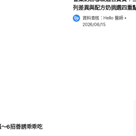
列差異與配方奶挑選四重
看懂
之一，主要由人類皰疹病毒第6型
資料查核：
Hello 醫師
 •
於6個月至2歲幼兒，因此也常被稱為
2026/06/15
 之所以玫瑰疹好發
寶出生後約6個月，從媽媽身上獲
受到病毒感染。 玫瑰疹主
觸帶有口水分泌物的物品後，再碰
與其他幼兒密切接觸後，也會提高
許多家長第一次遇到時，常會因為
退燒後開始出現紅疹，才逐漸確認
發燒，體溫甚至可能高達
，許多孩子雖然高燒，卻不一定會出
逼～6招善誘乖乖吃
只是普通發燒。 退燒後出疹：粉