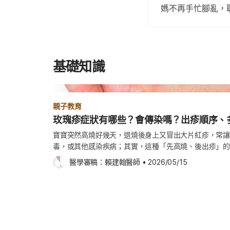
媽不再手忙腳亂，
基礎知識
親子教育
玫瑰疹症狀有哪些？會傳染嗎？出疹順序、
寶寶突然高燒好幾天，退燒後身上又冒出大片紅疹，常讓
毒，或其他感染疾病；其實，這種「先高燒、後出疹」的
瑰疹。 玫瑰疹好發於6個月至2歲幼兒，典型症狀包括反覆高燒3~5天、退燒後開始出疹，
醫學審稿：
賴建翰醫師
•
2026/05/15
部分孩子也可能伴隨輕微腹瀉、食慾下降或嗜睡等情況。《
狀、傳染性、出疹順序、病程與照顧方式。 文章目錄 玫瑰疹是什麼？嬰兒、寶寶為什麼會
得玫瑰疹？ 玫瑰疹症狀有哪些？初期高燒、退燒出疹是典型特徵 玫瑰疹出疹順序與部位：
通常從軀幹開始，再到臉部、四肢 玫瑰疹會傳染嗎？出疹後還會傳染嗎？ 玫瑰疹多久會
好？發燒、出疹到恢復時間表一次看 玫瑰疹可以上學、上托嬰嗎？什麼時候可以出門？ 玫
瑰疹怎麼照顧？退燒、補水與居家觀察重點 玫瑰疹要看醫生嗎？出現這些症狀應盡快就醫