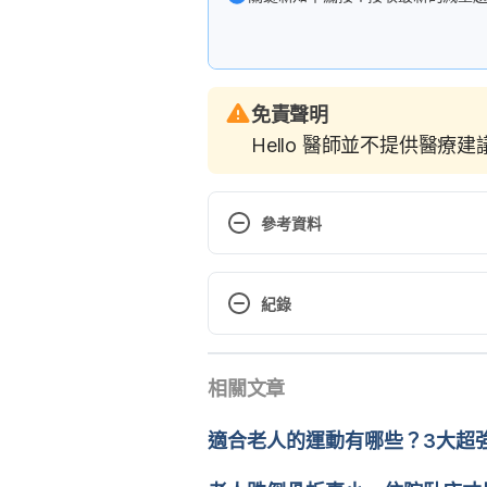
免責聲明
Hello 醫師並不提供醫療
參考資料
https://www.medicalnewstoday.
紀錄
How to Fight Sarcopenia (Muscl
現行版本
https://www.healthline.com/nutri
相關文章
2022/03/08
Sarcopenia With Aging. 
https://
文： 
張雅惠
適合老人的運動有哪些？3大超
aging#1
醫學審稿：
賴建翰醫師
由 
Karen Lin
 更新