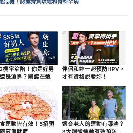
是危機！認識骨質疏鬆和骨科罕病
PR
/2機率淪陷！你是好男
伴侶和妳一起預防HPV，
還是渣男？關鍵在這
才有資格說愛妳！
食運動皆有效！5招預
適合老人的運動有哪些？
阿茲海默症
3大超強運動有效預防骨