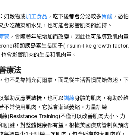
：
如穀物或
加工食品
，吃下後都會分泌較多
胃酸
，恐怕
又少吃蔬菜和水果，也可能會影響肌肉的維持。
爾蒙
，會隨著年紀增加而改變，因此也可能導致肌肉量
terone)和類胰島素生長因子(Insulin-like growth factor,
水平，也會影響肌肉的生長和肌肉量。
善療法
，也不是靠補充荷爾蒙，而是從生活習慣開始做起，下
：
以幫助反應更敏捷，也可以
訓練
身體的肌肉，有助於維
若不常使用肌肉，它就會漸漸萎縮。力量訓練
或阻力訓練(Resistance Training)不僅可以改善肌肉大小、力
和肌腱，對整體健康都有益。根據美國疾病管制與預防
應該每週最少2天訓練一次肌肉，包含所有的大肌肉群，