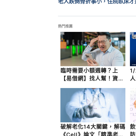
老人跌倒骨折事小，住院臥床才
熱門推薦
PR
PR
臨時需要小額週轉？上
1
【易借網】找人幫！資金
人
快速到位
破解老化14大關鍵，解碼
飲
《Cell》論文「精準老化
防