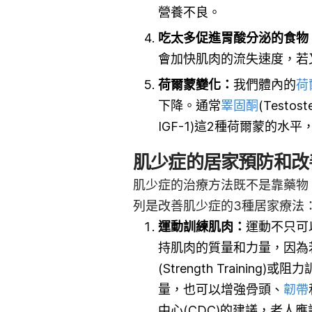
營養不良。
吃太多促進胃酸分泌的食物
會加快肌肉的流失速度，若
荷爾蒙變化：
我們體內的
荷
下降。通常
睪固酮
(Testos
IGF-1)這2種荷爾蒙的
肌少症的居家預防和改
肌少症的治療方法既不是靠藥物
列是改善肌少症的3種居家療法
運動訓練肌肉：
運動不只可
持肌肉的質量和力量，因為
(Strength Training)
量，也可以增強骨頭、
韌帶
中心(CDC)的建議，老人