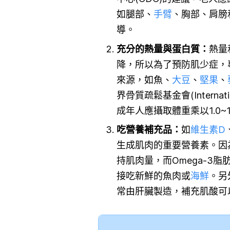
如腿部、
手臂
、胸部、肩膀
導。
充分的熱量與蛋白質：
熱量
降，所以為了預防肌少症，
來源，如魚、
大豆
、
堅果
、
界骨質疏鬆基金會(Internation
成年人應攝取體重乘以1.0~1
吃營養補充品：
如
維生素D
生成肌肉的重要營養素。因
持肌肉量，而Omega-3脂
接吃新鮮的魚肉或
海鮮
。另
常由肝臟製造，補充肌酸可