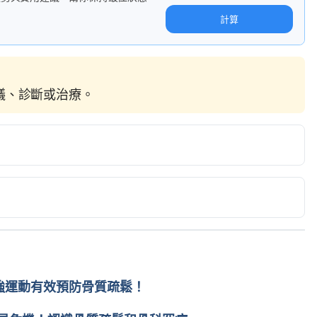
計算
建議、診斷或治療。
Sarcopenia: What you need to know. 
com/articles/318501.php
e Loss Due to Aging).　
tion/sarcopenia
www.webmd.com/healthy-aging/guide/sarcopenia-with-
強運動有效預防骨質疏鬆！