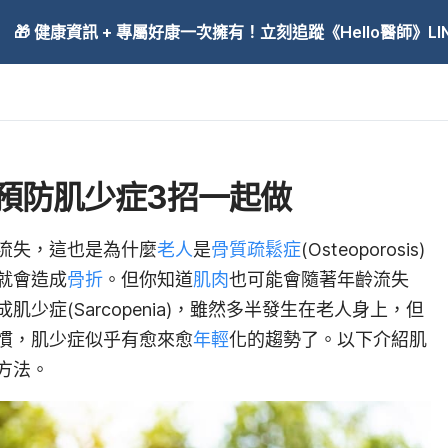
🎁 健康資訊 + 專屬好康一次擁有！立刻追蹤《Hello醫師》LINE
預防肌少症3招一起做
流失，這也是為什麼
老人
是
骨質疏鬆症
(Osteoporosis)
就會造成
骨折
。但你知道
肌肉
也可能會隨著年齡流失
少症(Sarcopenia)，雖然多半發生在老人身上，但
慣，肌少症似乎有愈來愈
年輕
化的趨勢了。以下介紹肌
方法。