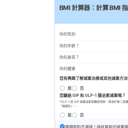
BMI 計算器：計算 BM
你的性別
你的年齡？
你的身高？
你的體重
您有興趣了解減重治療或其他減重方法
是
否
您聽過 GIP 和 GLP-1 腸泌素減重嗎？
*GLP-1 與 GIP 為腸泌素受體促效劑，原用於
「瘦瘦針」。
是
否
關鍵新知不漏接！接收最新的減重