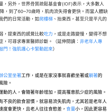
量，另外，世界骨質疏鬆基金會(IOF)表示，大多數人
降，到了60~70歲時，肌肉流失得會更快。而當人體缺
我們的日常活動，如
爬樓梯
、抬東西，甚至只是平凡的
弱，提東西的感覺比較
吃力
，或是走路變慢，變得不想
症，可尋求專業醫師診斷。（延伸閱讀：
非老年人專
敲門！強肌護心卡緊動起來
）
辦公室
坐著
工作，或是在家沒事就喜歡坐著或
躺著
的
風險。
運動的人，會隨著年齡增加，提高罹患肌少症的風險。
有不良的飲食習慣，就容易流失肌肉，尤其若是老年人
速度會更快，且老人往往食慾差，
食量
小，因此更容易