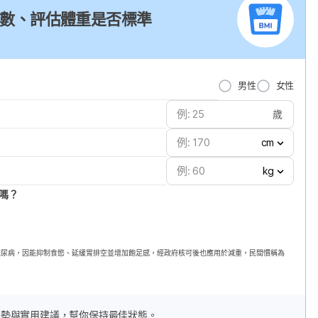
I 指數、評估體重是否標準
男性
女性
歲
cm
kg
嗎？
第二型糖尿病，因能抑制食慾、延緩胃排空並增加飽足感，經政府核可後也應用於減重，民間慣稱為
趨勢與實用建議，幫你保持最佳狀態。