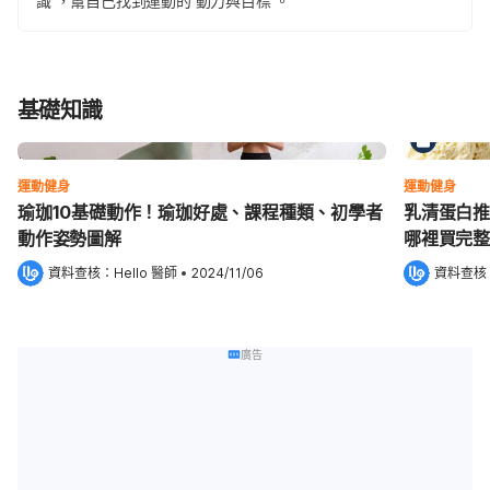
識 ，幫自己找到運動的 動力與目標 。
基礎知識
運動健身
運動健身
瑜珈10基礎動作！瑜珈好處、課程種類、初學者
乳清蛋白推
動作姿勢圖解
哪裡買完整
資料查核：
Hello 醫師
 •
2024/11/06
資料查核
廣告