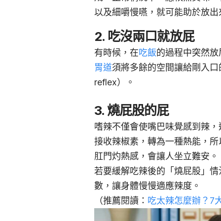
以及細嚼慢嚥，就可能助於放出
2. 吃沒兩口就放屁
有時候，在
吃飯
的過程中突然放
胃道
須將多餘的空間讓給剛入口的食
reflex）。
3. 燒屁股的屁
嗜辣不僅會使嘴巴味覺感到辣，
接收辣椒素，轉為一種熱能，所
肛門灼熱感，會讓人坐立難安。
若要緩解吃辣後的「燒屁股」情
數，讓身體慢慢適應辣度。
（推薦閱讀：
吃太辣怎麼辦？7