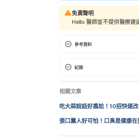
免責聲明
Hello 醫師並不提供醫療
參考資料
Why Farting Is Good for You? htt
Accessed March 6, 2020.
紀錄
What Your Farts Can Tell You Ab
現行版本
https://www.shape.com/lifestyl
相關文章
2025/11/04
your-health Accessed March 6, 
文： 
黎佳燊
吃大蒜說話好尷尬！10招快速
8 Things Your Farts Can Reveal 
醫學審稿：
賴建翰醫師
https://www.thehealthy.com/dige
由 
張如青
 更新
張口薰人好可怕！口臭是健康在
Is Farting Good For Us? What Ou
https://www.medicaldaily.com/fa