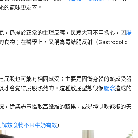
來的氣味更友善。
屁，仍屬於正常的生理反應，民眾大可不用擔心，因
腸
物；在醫學上，又稱為胃結腸反射（Gastrocolic
連屁股也可能有相同感受；主要是因衛身體的熱感受器
以才會覺得屁股熱熱的。這種放屁型態很像
腹瀉
造成的
況，建議盡量攝取高纖維的蔬果，或是控制吃辣椒的天
大解辣食物不只牛奶有效
）