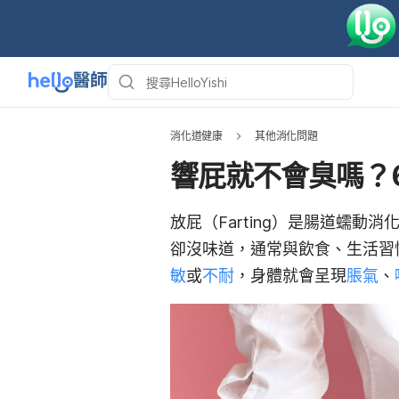
消化道健康
其他消化問題
響屁就不會臭嗎？
放屁（Farting）是腸道蠕
卻沒味道，通常與飲食、生活習
敏
或
不耐
，身體就會呈現
脹氣
、