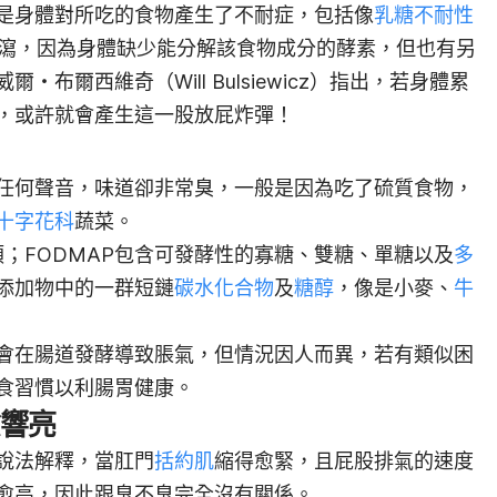
是身體對所吃的食物產生了不耐症，包括像
乳糖不耐性
nce）和乳糜瀉，因為身體缺少能分解該食物成分的酵素，但也有另
爾・布爾西維奇（Will Bulsiewicz）指出，若身體累
，或許就會產生這一股放屁炸彈！
任何聲音，味道卻非常臭，一般是因為吃了硫質食物，
十字花科
蔬菜。
類；FODMAP包含可發酵性的寡糖、雙糖、單糖以及
多
添加物中的一群短鏈
碳水化合物
及
糖醇
，像是小麥、
牛
會在腸道發酵導致脹氣，但情況因人而異，若有類似困
食習慣以利腸胃健康。
愈響亮
說法解釋，當肛門
括約肌
縮得愈緊，且屁股排氣的速度
愈高，因此跟臭不臭完全沒有關係。