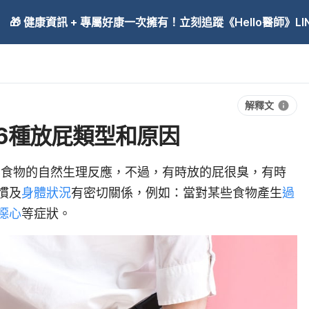
🎁 健康資訊 + 專屬好康一次擁有！立刻追蹤《Hello醫師》LINE
解釋文
6種放屁類型和原因
動消化食物的自然生理反應，不過，有時放的屁很臭，有時
慣及
身體狀況
有密切關係，例如：當對某些食物產生
過
噁心
等症狀。