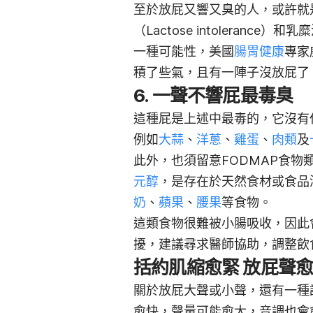
至於放屁又響又臭的人，或許就
（Lactose intolera
一種可能性，美國
腸胃健康
專家威
積了些氣，且有一陣子沒放屁了
6. 一聲不響屁最毒臭
這種屁是上述中最毒的，它沒有
例如
大蒜
、
洋蔥
、
雞蛋
、
肉類
及
此外，也須留意FODMAP食物
元醇
，是存在於天然食材或食品
奶
、
蘋果
、
腰果
等食物。
這類食物很難被小腸吸收，因此
擾，建議尋求醫師協助，調整飲
括約肌縮愈緊 放屁聲
關於放屁大聲或小聲，還有一種
愈快，聲量可能愈大，音調也會