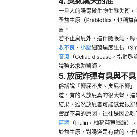
4. 臭氣薰天的屁
一旦人的腸胃微生物生態失衡，將
予益生原（Prebiotics，也稱
菌。
若不止臭屁外，還伴隨脹氣、噁
收不良
、
小腸
細菌過度生長（Small 
糜瀉
（Celiac disease，指
請務必求助醫師。
5. 放屁炸彈有臭與不臭
俗話說「響屁不臭、臭屁不響」
道，有的人放屁真的很大聲，這
結果，雖然放屁者可能感覺很舒
響屁不臭的原因，往往是因為吃
菊糖
（Inulin，柚稱菊苣纖維）
於益生原，對腸道是有益的，千