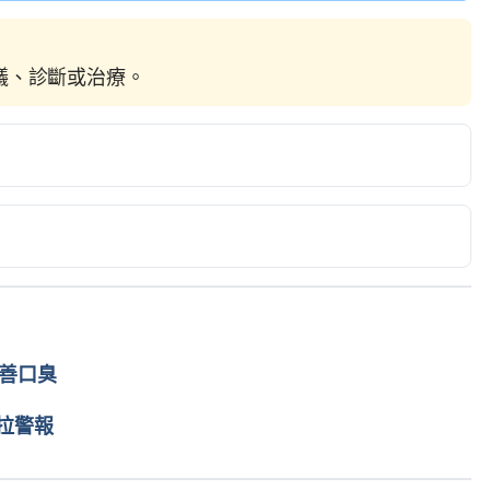
建議、診斷或治療。
ps://www.healthline.com/health/is-farting-healthy 
out Your Health? 
e/mind-and-body/what-your-farts-can-tell-you-about-
2020.
改善口臭
About Your Health. 
stive-health/farts-health/ Accessed March 6, 2020.
拉警報
r Flatulence Says About Our Health? 
rting-good-health-benefits-flatulence-381176 