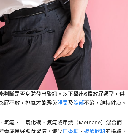
能判斷是否身體發出警訊。以下舉出6種放屁類型，供
憋屁不放，排氣才能避免
腸胃
及
腹部
不適，維持健康。
氧氣、二氧化碳、氮氣或甲烷（Methane）混合而
若養成良好飲食習慣，減少
口香糖
、
碳酸飲料
的攝取，