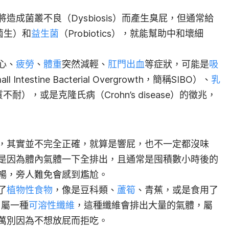
造成菌叢不良（Dysbiosis）而產生臭屁，但通常給
益菌生）和
益生菌
（Probiotics），就能幫助中和壞細
心、
疲勞
、
體重
突然減輕、
肛門出血
等症狀，可能是
吸
Intestine Bacterial Overgrowth，簡稱SIBO）、
乳
對麩質不耐），或是克隆氏病（Crohn’s disease）的徵兆，
，其實並不完全正確，就算是響屁，也不一定都沒味
是因為體內氣體一下全排出，且通常是囤積數小時後的
暢，旁人難免會感到尷尬。
了
植物性食物
，像是豆科類、
蘆筍
、青蕉，或是食用了
，屬一種
可溶性纖維
，這種纖維會排出大量的氣體，屬
萬別因為不想放屁而拒吃。