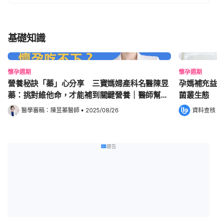
基礎知識
懷孕週期
懷孕週期
營養秘訣「蓁」心分享 三寶媽婦產科名醫陳昱
孕媽補充益
蓁：挑對維他命，才能補到關鍵營養｜醫師幫幫
菌叢生態
我
醫學審稿：
陳昱蓁醫師
•
2025/08/26
資料查核
廣告